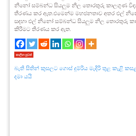
නිනෝ සම්බන්ධ සියලුම නිල තොරතුරු කාලගුණ විද්‍
තීරණය කර ඇත.එමෙන්ම මහජනතාව අතර එල් නිනෝ 
සඳහා එල් නිනෝ සම්බන්ධ සියලුම නිල තොරතුරු කාල
කිරීමට තීරණය කර ඇත.
කාලීන පුවත්
බැති සිතින් කුසලට ගොස් දුම්රිය මැදිරි තුළ කැළි කස
දමා යයි