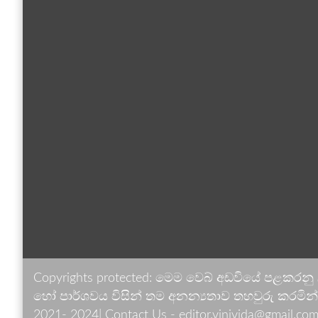
Copyrights protected: මෙම වෙබ් අඩවියේ පළකරනු
හෝ පාර්ශවය විසින් තම අනන්‍යතාව තහවුරු කරමින් ඉ
2021- 2024| Contact Us - editor.vinivida@gmail.com