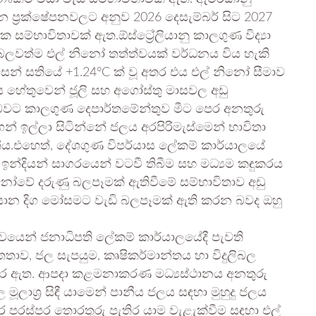
න ප්‍රක්ෂේපනවලට අනුව 2026 දෙසැම්බර් සිට 2027
සම්භාවිතාවක් ඇත.ඕස්ට්‍රේලියානු කාලගුණ විද්‍යා
බලවත්ම එල් නිනෝ තත්ත්වයක් වර්ධනය විය හැකි
වසන් සතියේ +1.24°C ක් වූ අතර එය එල් නිනෝ සීමාව
 හේතුවෙන් ජූලි සහ අගෝස්තු මාසවල අඩු
බවට කාලගුණ දෙපාර්තමේන්තුව මීට පෙර අනතුරු
න් ඉල්ලා සිටින්නේ ජලය අරපිරිමැස්මෙන් භාවිතා
.එහෙත්, දේශගුණ විපර්යාස ලේකම් කාර්යාලයේ
ව ඉන්දියන් සාගරයෙන් වටවී තිබීම සහ මධ්‍යම කඳුකරය
නෝවේ දරුණු බලපෑමක් ඇතිවීමේ සම්භාවිතාව අඩු
සාන දිග මෝසමට වැඩි බලපෑමක් ඇති කරන බවද ඔහු
්වයෙන් ජනාධිපති ලේකම් කාර්යාලයේදී පැවති
තාව, ජල සැපයුම, කෘෂිකර්මාන්තය හා විදුලිබල
ර ඇත. ආපදා කළමනාකරණ මධ්‍යස්ථානය අනතුරු
ූලාශ්‍ර සිඳී යාමෙන් පානීය ජලය සඳහා මුහුදු ජලය
අතර පරස්පර තොරතුරු පැතිර යාම වැළැක්වීම සඳහා එල්