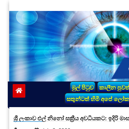
Skip
to
content
vinivida.lk
මුල් පිටුව
කාලීන පුවත
සතුන්ටත් හිමි අපේ ලෝ
ශ්‍රී ලංකාව එල් නිනෝ සක්‍රීය අවධියකට: ඉදිර