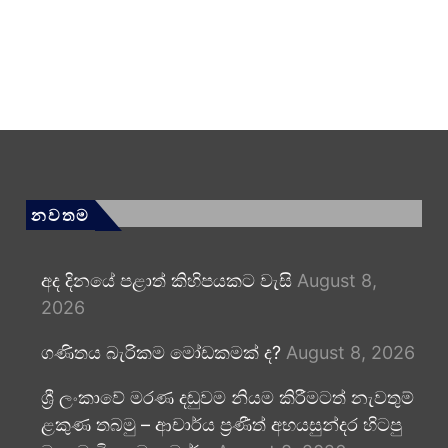
නවතම
අද දිනයේ පළාත් කිහිපයකට වැසි
August 8,
2026
ගණිතය බැරිකම මෝඩකමක් ද?
August 8, 2026
ශ්‍රී ලංකාවේ මරණ දඬුවම නියම කිරීමටත් නැවතුම්
ළකුණ තබමු – ආචාර්ය ප්‍රණීත් අභයසුන්දර හිටපු