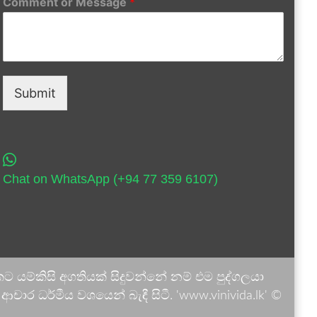
Comment or Message
*
Submit
Chat on WhatsApp (+94 77 359 6107)
 යම්කිසි අගතියක් සිදුවන්නේ නම් එම පුද්ගලයා
ාර ධර්මීය වශයෙන් බැඳී සිටී. 'www.vinivida.lk' ©