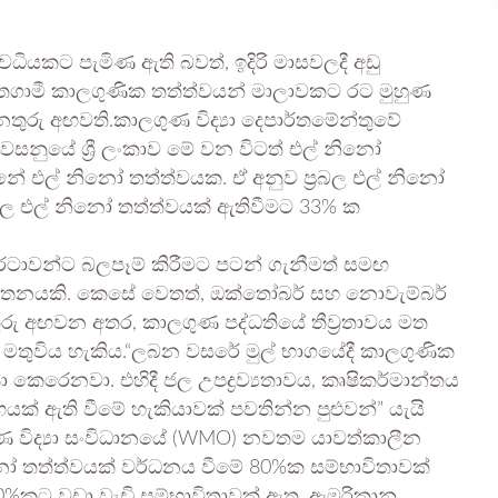
ය අවධියකට පැමිණ ඇති බවත්, ඉදිරි මාසවලදී අඩු
්තගාමී කාලගුණික තත්ත්වයන් මාලාවකට රට මුහුණ
ුරු අඟවති.කාලගුණ විද්‍යා දෙපාර්තමේන්තුවේ
වසනුයේ ශ්‍රී ලංකාව මේ වන විටත් එල් නිනෝ
්නේ එල් නිනෝ තත්ත්වයක. ඒ අනුව ප්‍රබල එල් නිනෝ
්වල එල් නිනෝ තත්ත්වයක් ඇතිවීමට 33% ක
රටාවන්ට බලපෑම් කිරීමට පටන් ගැනීමත් සමඟ
ාපතනයකි. කෙසේ වෙතත්, ඔක්තෝබර් සහ නොවැම්බර්
රු අඟවන අතර, කාලගුණ පද්ධතියේ තීව්‍රතාවය මත
 මතුවිය හැකිය.“ලබන වසරේ මුල් භාගයේදී කාලගුණික
කෙරෙනවා. එහිදී ජල උපද්‍රව්‍යතාවය, කෘෂිකර්මාන්තය
ඟයක් ඇති වීමේ හැකියාවක් පවතින්න පුළුවන්” යැයි
ණ විද්‍යා සංවිධානයේ (WMO) නවතම යාවත්කාලීන
ිනෝ තත්ත්වයක් වර්ධනය වීමේ 80%ක සම්භාවිතාවක්
%කට වඩා වැඩි සම්භාවිතාවක් ඇත. ඇමරිකානු