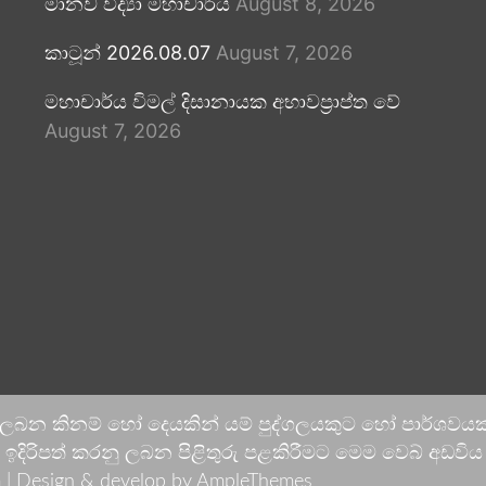
මානව විද්‍යා මහාචාර්ය
August 8, 2026
කාටූන් 2026.08.07
August 7, 2026
මහාචාර්ය විමල් දිසානායක අභාවප්‍රාප්ත වේ
August 7, 2026
 ලබන කිනම් හෝ දෙයකින් යම් පුද්ගලයකුට හෝ පාර්ශවයකට
දිරිපත් කරනු ලබන පිළිතුරු පළකිරීමට මෙම වෙබ් අඩවිය ආච
 |
Design & develop by AmpleThemes