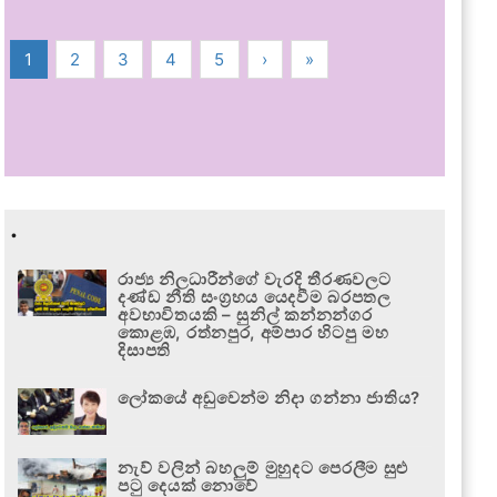
1
2
3
4
5
›
»
.
රාජ්‍ය නිලධාරීන්ගේ වැරදි තීරණවලට
දණ්ඩ නීති සංග්‍රහය යෙදවීම බරපතල
අවභාවිතයකි – සුනිල් කන්නන්ගර
කොළඹ, රත්නපුර, අම්පාර හිටපු මහ
දිසාපති
ලෝකයේ අඩුවෙන්ම නිදා ගන්නා ජාතිය?
නැව් වලින් බහලුම් මුහුදට පෙරලීම සුළු
පටු දෙයක් නොවේ