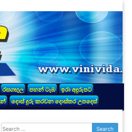
රසගඟුල
පහන් ටැඹ
ඉරා අදුරුපට
න්
දොස් දුරු කරවන දොස්තර උපදෙස්