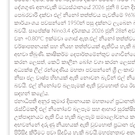
දේශගුණ අනාවැකි මධ්‍යස්ථානයේ 2026 ජුනි 8 වන දි
පෙබරවාරි දක්වා එල් නිනෝ තත්ත්වය පැවතීමේ 96%ක 
කාර්යාංශය පවසන්නේ 1950න් පසු දක්නට ලැබෙන 
බවයි. සාපේක්ෂ Nino3.4 දර්ශකය 2026 ජුනි 28න් අ
වන +0.80°C ඉක්මවා ගොස් ඇත.එල් නිනෝ තත්ත්වය
වර්ෂාපතනයක් සහ නියඟ තත්ත්වයක් ඇතිවිය හැකි 
අඟවා තිබුණි. කෘෂිකර්ම දෙපාර්තමේන්තුව ගොවීන්ගෙ
කරන ලෙසත්, කෙටි කාලීන බෝග වගා කරන ලෙසත්ය
අධ්‍යක්ෂ ලීල් රන්දෙණිය මහතා පවසන්නේ ශ්‍රී ලංකා
නිසා ජල වාෂ්ප හිඟයක් ඇති නොවන බැවින් එල් නි
බවයි. එල් නිනෝවේ බලපෑමක් ඇති වුවහොත් එය ඊ
සඳහන් කළේය.
ජනාධිපති අනුර කුමාර දිසානායක මහතාගේ ප්‍රධානත
රැස්වීමකදී එල් නිනෝවේ බලපෑම සහ ආහාර සුරක්ෂිත
උත්පාදනයට ඇති විය හැකි බලපෑම් සමාලෝචනය ක
අඟවන්නේ දරුණු නියඟයක් ඇති වුවහොත් ප්‍රධාන ජල ම
පිරිසිදු කිරීමට පවා සිදුවිය හැකි බවයි.මහජනතාව 