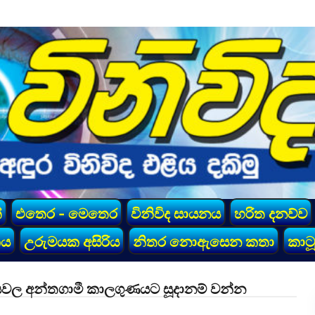
්
එතෙර - මෙතෙර
විනිවිද සායනය
හරිත දනව්ව
කය
උරුමයක අසිරිය
නිතර නොඇසෙන කතා
කාටූ
ි මාසවල අන්තගාමී කාලගුණයට සූදානම් වන්න