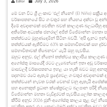
July 3, 2026
Editor
මේ වන විට ශ්‍රී ලංකාව ‘එල් නිනෝ’ (El Niño) සක්‍රී
වර්ෂාපතනයේ සිට ගංවතුර සහ නියඟය දක්වා වූ අන
දීමේ අවදානමක් පවතින බවත් කාලගුණ බලධාරීහු අනත
අතිරේක අධ්‍යක්ෂ ජනරාල් අජිත් විජේමාන්න මහතා ප
තත්ත්වයට මුහුණදෙමින් සිටින බවයි. “අපි දැනට ඉන
තත්ත්වයක් ඇතිවීමට 63% ක සම්භාවිතාවක් සහ දුර
සම්භාවිතාවක් තිබෙනවා” යැයි ඔහු පැවසීය.
ඔහුට අනුව, එල් නිනෝ තත්ත්වය කලාපීය කාලගුණ 
අගෝස්තු මාසයේදී රටට ලැබෙන්නේ ඉතා අඩු වර්ෂ
මාසවලදී වර්ෂාපතනය ඉහළ යා හැකි බවට ඔහු අනතු
පදනම්ව රටේ ඇතැම් ප්‍රදේශවල ගංවතුර අවදානමක් ද
තත්ත්වයන් නැවත වරක් වෙනස් වනු ඇතැයි අපේක්ෂා 
සහ අනෙකුත් ප්‍රධාන ක්ෂේත්‍රවලට බලපාන පරිදි නිය
විජේමාන්න මහතා වැඩිදුරටත් පැවසීය.ලෝක කාලගු
කිරීම් අනුව 2026 ජුනි-අගෝස්තු කාලය තුළ එල් න
පවතින අතර, එය නොවැම්බර් දක්වා පවතින බවට 90