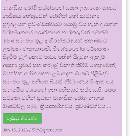
මානසික රෝගී තත්ත්වයන් සඳහා ලබාදෙන ඖෂධ
භාවිතය හේතුවෙන් රෝගීන් හෝ සාමාන්‍ය
පුද්ගලයන් ප්‍රචණ්ඩත්වයට යොමු විය හැකි ද යන්න
වර්තමානයේ රෝගීන්ගේ භාරකරුවන් මෙන්ම
පොදු සමාජය තුළ ද නිරන්තරයෙන් කතාබහට
ලක්වන මාතෘකාවකි. විශේෂයෙන්ම වර්තමාන
සිදුවීම් මුල් කොට මාධ්‍ය මඟින් සිදුවන ඇතැම්
අසත්‍ය ප්‍රචාර සහ කරුණු විකෘති කිරීම් හේතුවෙන්,
මානසික රෝග සඳහා ලබාදෙන ඖෂධ පිළිබඳව
සමාජය තුළ අනියත බියක් නිර්මාණය වී ඇත.එය
සමාජයීය වශයෙන් ඉතා අහිතකර තත්වයකි. මෙම
සටහන මඟින් ප්‍රධාන මානසික රෝග නාශක
ඖෂධවල සැබෑ ක්‍රියාකාරීත්වය, ප්‍රචණ්ඩත්වය …
වැඩිපුර කියවන්න
විනිවිද සායනය
July 15, 2026
/