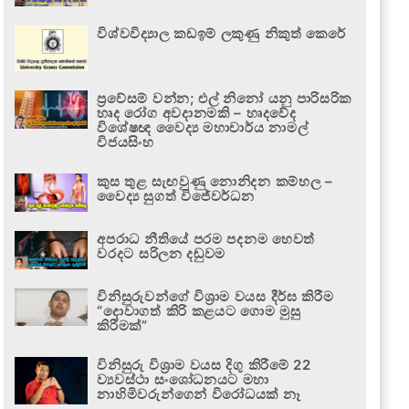
විශ්වවිද්‍යාල කඩඉම් ලකුණු නිකුත් කෙරේ
ප්‍රවේසම් වන්න; එල් නිනෝ යනු පාරිසරික
හෘද රෝග අවදානමකි – හෘදවේද
විශේෂඥ වෛද්‍ය මහාචාර්ය නාමල්
විජයසිංහ
කුස තුළ සැඟවුණු නොනිදන කම්හල –
වෛද්‍ය සුගත් විජේවර්ධන
අපරාධ නීතියේ පරම පදනම හෙවත්
වරදට සරිලන දඬුවම
විනිසුරුවන්ගේ විශ්‍රාම වයස දීර්ඝ කිරීම
“දොවාගත් කිරි කළයට ගොම මුසු
කිරීමක්”
විනිසුරු විශ්‍රාම වයස දිගු කිරීමේ 22
ව්‍යවස්ථා සංශෝධනයට මහා
නාහිමිවරුන්ගෙන් විරෝධයක් නෑ