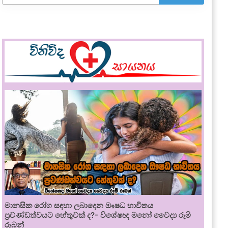
මානසික රෝග සඳහා ලබාදෙන ඖෂධ භාවිතය
ප්‍රචණ්ඩත්වයට හේතුවක් ද?- විශේෂඥ මනෝ වෛද්‍ය රූමි
රූබන්