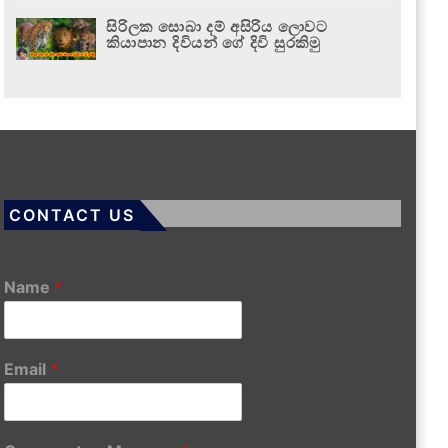
සිරිලක සොබා දම් අසිරිය ලොවට
කියාපාන දිවියන් ගේ දිවි සුරකිමු
CONTACT US
Name
*
Email
*