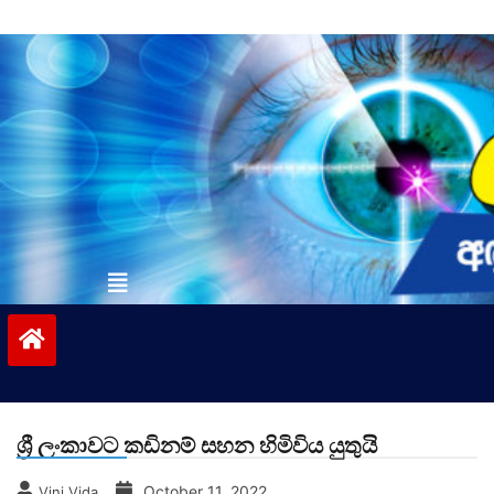
Skip
to
content
vinivida.lk
ශ්‍රී ලංකාවට කඩිනම් සහන හිමිවිය යුතුයි
October 11, 2022
Vini Vida