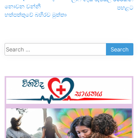
නොවන වන්නි
පහළට
හත්පත්තුවේ බහිරව මුත්තා