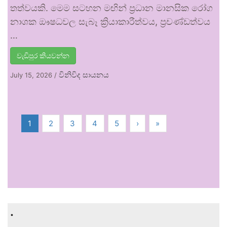
තත්වයකි. මෙම සටහන මඟින් ප්‍රධාන මානසික රෝග
නාශක ඖෂධවල සැබෑ ක්‍රියාකාරීත්වය, ප්‍රචණ්ඩත්වය
…
වැඩිපුර කියවන්න
විනිවිද සායනය
July 15, 2026
/
1
2
3
4
5
›
»
.