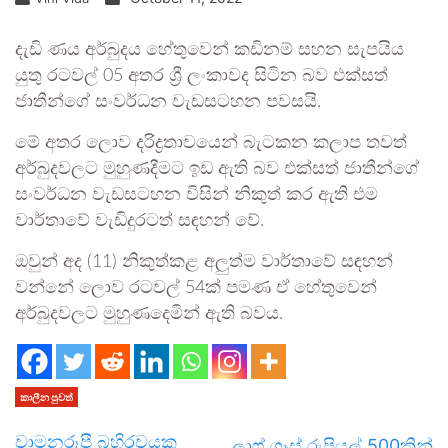
දැඩි ණය අර්බුදය හේතුවෙන් කඩිනම් සහන සැපයිය
යුතු රටවල් 05 අතර ශ්‍රී ලංකාවද සිටින බව එක්සත්
ජාතීන්ගේ සංවර්ධන වැඩසටහන පවසයි.
මේ අතර ලොව දරිද්‍රතාවයෙන් බැටකන කලාප තවත්
අර්බුදවලට මුහුණදීමට ඉඩ ඇති බව එක්සත් ජාතීන්ගේ
සංවර්ධන වැඩසටහන විසින් නිකුත් කර ඇති එම
වාර්තාවේ වැඩිදුරටත් සඳහන් වේ.
ඔවුන් අද (11) නිකුත්කළ අලුත්ම වාර්තාවේ සඳහන්
වන්නේ ලොව රටවල් 54ක් පමණ ඒ හේතුවෙන්
අර්බුදවලට මුහුණදෙමින් ඇති බවය.
කාලීන පුවත්
වාමනරූපී බහිරවයකු
ලාෆ් ගෑස් රුපියල් 500කින්