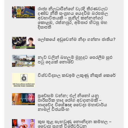
රාජ්‍ය නිලධාරීන්ගේ වැරදි තීරණවලට
දණ්ඩ නීති සංග්‍රහය යෙදවීම බරපතල
අවභාවිතයකි – සුනිල් කන්නන්ගර
කොළඹ, රත්නපුර, අම්පාර හිටපු මහ
දිසාපති
ලෝකයේ අඩුවෙන්ම නිදා ගන්නා ජාතිය?
නැව් වලින් බහලුම් මුහුදට පෙරලීම සුළු
පටු දෙයක් නොවේ
විශ්වවිද්‍යාල කඩඉම් ලකුණු නිකුත් කෙරේ
ප්‍රවේසම් වන්න; එල් නිනෝ යනු
පාරිසරික හෘද රෝග අවදානමකි –
හෘදවේද විශේෂඥ වෛද්‍ය මහාචාර්ය
නාමල් විජයසිංහ
කුස තුළ සැඟවුණු නොනිදන කම්හල –
වෛද්‍ය සුගත් විජේවර්ධන