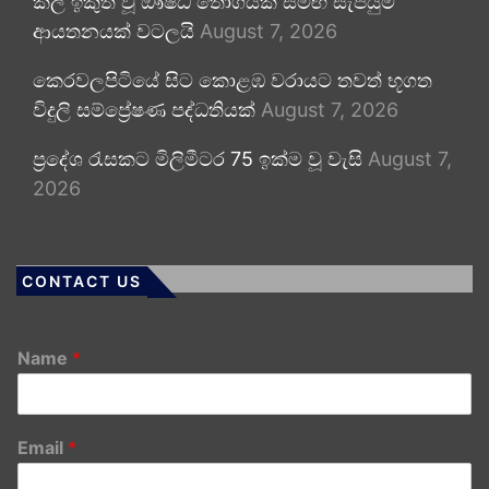
කල් ඉකුත් වූ ඖෂධ තොගයක් සමඟ සැපයුම්
ආයතනයක් වටලයි
August 7, 2026
කෙරවලපිටියේ සිට කොළඹ වරායට තවත් භූගත
විදුලි සම්ප්‍රේෂණ පද්ධතියක්
August 7, 2026
ප්‍රදේශ රැසකට මිලිමීටර 75 ඉක්ම වූ වැසි
August 7,
2026
CONTACT US
Name
*
Email
*