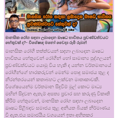
මානසික රෝග සඳහා ලබාදෙන ඖෂධ භාවිතය ප්‍රචණ්ඩත්වයට
හේතුවක් ද?- විශේෂඥ මනෝ වෛද්‍ය රූමි රූබන්
මානසික රෝගී තත්ත්වයන් සඳහා ලබාදෙන ඖෂධ
භාවිතය හේතුවෙන් රෝගීන් හෝ සාමාන්‍ය පුද්ගලයන්
ප්‍රචණ්ඩත්වයට යොමු විය හැකි ද යන්න වර්තමානයේ
රෝගීන්ගේ භාරකරුවන් මෙන්ම පොදු සමාජය තුළ ද
නිරන්තරයෙන් කතාබහට ලක්වන මාතෘකාවකි.
විශේෂයෙන්ම වර්තමාන සිදුවීම් මුල් කොට මාධ්‍ය
මඟින් සිදුවන ඇතැම් අසත්‍ය ප්‍රචාර සහ කරුණු විකෘති
කිරීම් හේතුවෙන්, මානසික රෝග සඳහා ලබාදෙන
ඖෂධ පිළිබඳව සමාජය තුළ අනියත බියක් නිර්මාණය
වී ඇත.එය සමාජයීය වශයෙන් ඉතා අහිතකර