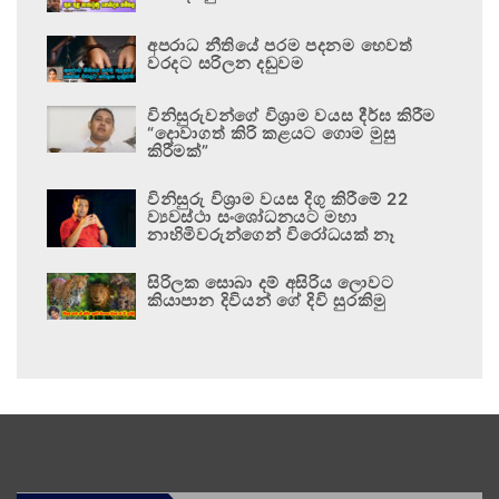
අපරාධ නීතියේ පරම පදනම හෙවත්
වරදට සරිලන දඬුවම
විනිසුරුවන්ගේ විශ්‍රාම වයස දීර්ඝ කිරීම
“දොවාගත් කිරි කළයට ගොම මුසු
කිරීමක්”
විනිසුරු විශ්‍රාම වයස දිගු කිරීමේ 22
ව්‍යවස්ථා සංශෝධනයට මහා
නාහිමිවරුන්ගෙන් විරෝධයක් නෑ
සිරිලක සොබා දම් අසිරිය ලොවට
කියාපාන දිවියන් ගේ දිවි සුරකිමු