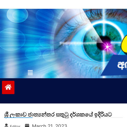
Skip
to
content
vinivida.lk
ශ්‍රී ලංකාව ජාත්‍යන්තර සතුටු දර්ශකයේ ඉදිරියට
March 21, 2023
Editor