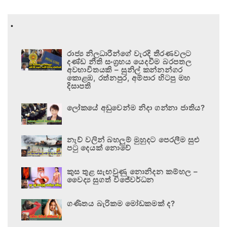
.
රාජ්‍ය නිලධාරීන්ගේ වැරදි තීරණවලට
දණ්ඩ නීති සංග්‍රහය යෙදවීම බරපතල
අවභාවිතයකි – සුනිල් කන්නන්ගර
කොළඹ, රත්නපුර, අම්පාර හිටපු මහ
දිසාපති
ලෝකයේ අඩුවෙන්ම නිදා ගන්නා ජාතිය?
නැව් වලින් බහලුම් මුහුදට පෙරලීම සුළු
පටු දෙයක් නොවේ
කුස තුළ සැඟවුණු නොනිදන කම්හල –
වෛද්‍ය සුගත් විජේවර්ධන
ගණිතය බැරිකම මෝඩකමක් ද?