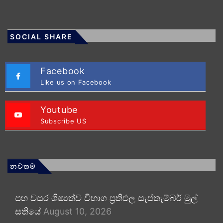
SOCIAL SHARE
Facebook
Like us on Facebook
Youtube
Subscribe US
නවතම
පහ වසර ශිෂ්‍යත්ව විභාග ප්‍රතිඵල සැප්තැම්බර් මුල්
සතියේ
August 10, 2026