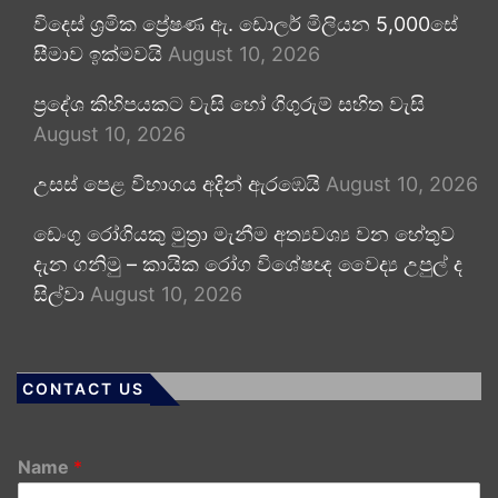
විදෙස් ශ්‍රමික ප්‍රේෂණ ඇ. ඩොලර් මිලියන 5,000සේ
සීමාව ඉක්මවයි
August 10, 2026
ප්‍රදේශ කිහිපයකට වැසි හෝ ගිගුරුම් සහිත වැසි
August 10, 2026
උසස් පෙළ විභාගය අදින් ඇරඹෙයි
August 10, 2026
ඩෙංගු රෝගියකු ⁣මුත්‍රා මැනීම අත්‍යවශ්‍ය වන හේතුව
දැන ගනිමු – කායික රෝග විශේෂඥ වෛද්‍ය උපුල් ද
සිල්වා
August 10, 2026
CONTACT US
Name
*