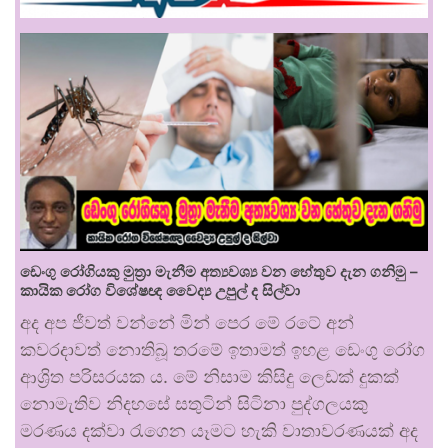
ඩෙංගු රෝගියකු ⁣මුත්‍රා මැනීම අත්‍යවශ්‍ය වන හේතුව දැන ගනිමු –
කායික රෝග විශේෂඥ වෛද්‍ය උපුල් ද සිල්වා
අද අප ජීවත් වන්නේ මින් පෙර මේ රටේ අන්
කවරදාවත් නොතිබූ තරමේ ඉතාමත් ඉහළ ඩෙංගු රෝග
ආශ්‍රිත පරිසරයක ය. මේ නිසාම කිසිදු ලෙඩක් දුකක්
නොමැතිව නිදහසේ සතුටින් සිටිනා පුද්ගලයකු
මරණය දක්වා රැගෙන යෑමට හැකි වාතාවරණයක් අද