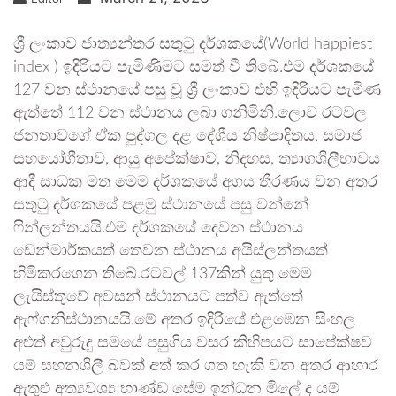
ශ්‍රී ලංකාව ජාත්‍යන්තර සතුටු දර්ශකයේ(World happiest
index ) ඉදිරියට පැමිණීමට සමත් වී තිබේ.එම දර්ශකයේ
127 වන ස්ථානයේ පසු වූ ශ්‍රී ලංකාව එහි ඉදිරියට පැමිණ
ඇත්තේ 112 වන ස්ථානය ලබා ගනිමිනි.ලොව රටවල
ජනතාවගේ ඒක පුද්ගල දළ දේශීය නිෂ්පාදිතය, සමාජ
සහයෝගීතාව, ආයු අපේක්ෂාව, නිදහස, ත්‍යාගශීලීභාවය
ආදී සාධක මත මෙම දර්ශකයේ අගය තීරණය වන අතර
සතුටු දර්ශකයේ පළමු ස්ථානයේ පසු වන්නේ
ෆින්ලන්තයයි.එම දර්ශකයේ දෙවන ස්ථානය
ඩෙන්මාර්කයත් තෙවන ස්ථානය අයිස්ලන්තයත්
හිමිකරගෙන තිබේ.රටවල් 137කින් යුතු මෙම
ලැයිස්තුවේ අවසන් ස්ථානයට පත්ව ඇත්තේ
ඇෆ්ගනිස්ථානයයි.මේ අතර ඉදිරියේ එළඹෙන සිංහල
අළුත් අවුරුදු සමයේ පසුගිය වසර කිහිපයට සාපේක්ෂව
යම් සහනශීලී බවක් අත් කර ගත හැකි වන අතර ආහාර
ඇතුළු අත්‍යවශ්‍ය භාණ්ඩ සේම ඉන්ධන මිලේ ද යම්