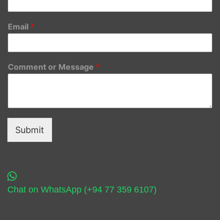
Email
*
Comment or Message
*
Submit
Chat on WhatsApp (+94 77 359 6107)