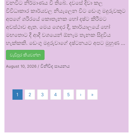
වනවිට නිර්මාණය වී තිබේ. දවසේ දිවා කල
විවිධාකාර කාර්යවල නියැලෙන විට ඩෙංගු මදුරුවකුට
අපගේ ශරීරයේ කොතැනක හෝ දෂ්ට කිරීමට
අවස්ථාව ඇත. මෙය ගෙදර දී, කාර්යාලයේ හෝ
මඟතොට දී ආදී වශයෙන් ඕනෑම තැනක සිදුවිය
හැක්කකි. ඩෙංගු මදුරුවාගේ දෂ්ටනයට අපට මුහුණ …
වැඩිපුර කියවන්න
විනිවිද සායනය
August 10, 2026
/
1
2
3
4
5
›
»