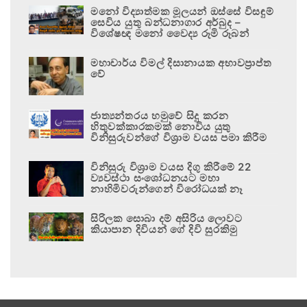
මනෝ විද්‍යාත්මක මූලයන් ඔස්සේ විසඳුම්
සෙවිය යුතු බන්ධනාගාර අර්බුද –
විශේෂඥ මනෝ වෛද්‍ය රූමි රූබන්
මහාචාර්ය විමල් දිසානායක අභාවප්‍රාප්ත
වේ
ජාත්‍යන්තරය හමුවේ සිදු කරන
හිතුවක්කාරකමක් නොවිය යුතු
විනිසුරුවන්ගේ විශ්‍රාම වයස පමා කිරීම
විනිසුරු විශ්‍රාම වයස දිගු කිරීමේ 22
ව්‍යවස්ථා සංශෝධනයට මහා
නාහිමිවරුන්ගෙන් විරෝධයක් නෑ
සිරිලක සොබා දම් අසිරිය ලොවට
කියාපාන දිවියන් ගේ දිවි සුරකිමු