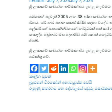
Editor
July 7, 2025
July 7, 2025
ශ්‍රී ලංකාවේ සංචා­රක කර්මා­න්තය ඉහළ නැංවී
මෙතෙක් පැවැති 2005 අංක 38 දරන සංචා­රක ක
මි­තය. මේ නව පනත සකස් කිරීම සඳහා විදේශ කට­ය
ලේකම්ගේ සභා­ප­ති­ත්ව­යෙන් කමි­ටු­වක් පත් කර
සංකල්ප පත්‍රි­කාව මත පද­නම්ව මේ පනත් කෙටු­ම්
තිබේ.
ශ්‍රී ලංකාවේ සංචා­රක කර්මා­නත්ය ඉහළ නැංවී­මට එ
රොත්තු වේ.
කාලීන පුවත්
Post
බ්‍රැඩ්මන් වීරකෝන් අභාවප්‍රාප්ත වෙයි
රුහුණු කතරගම මහ දේවාලයේ පඬුරු සොරකමක
navigation