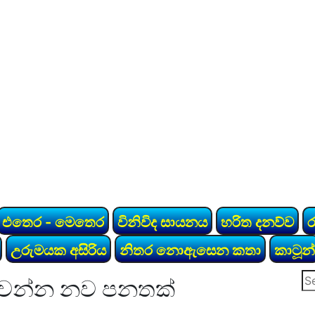
එතෙර - මෙතෙර
විනිවිද සායනය
හරිත දනව්ව
උරුමයක අසිරිය
නිතර නොඇසෙන කතා
කාටූන්
Se
නංවන්න නව පන­තක්
for