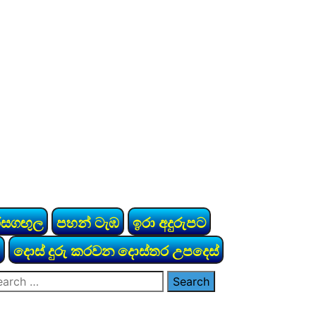
රසගඟුල
පහන් ටැඹ
ඉරා අදුරුපට
දොස් දුරු කරවන දොස්තර උපදෙස්
arch
: