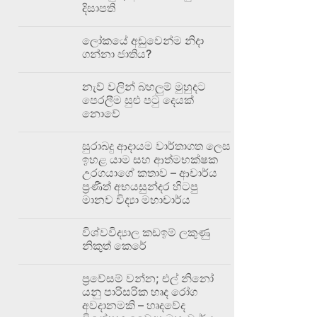
දිසාපති
ලෝකයේ අඩුවෙන්ම නිදා
ගන්නා ජාතිය?
නැව් වලින් බහලුම් මුහුදට
පෙරලීම සුළු පටු දෙයක්
නොවේ
සුරාබදු ආදායම වාර්තාගත ලෙස
ඉහළ යාම සහ ආත්මභක්ෂක
උරගයාගේ කතාව – ආචාර්ය
ප්‍රණීත් අභයසුන්දර හිටපු
මානව විද්‍යා මහාචාර්ය
විශ්වවිද්‍යාල කඩඉම් ලකුණු
නිකුත් කෙරේ
ප්‍රවේසම් වන්න; එල් නිනෝ
යනු පාරිසරික හෘද රෝග
අවදානමකි – හෘදවේද