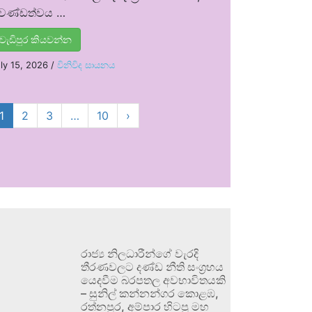
්‍රචණ්ඩත්වය …
වැඩිපුර කියවන්න
ly 15, 2026
/
විනිවිද සායනය
1
2
3
…
10
›
රාජ්‍ය නිලධාරීන්ගේ වැරදි
තීරණවලට දණ්ඩ නීති සංග්‍රහය
යෙදවීම බරපතල අවභාවිතයකි
– සුනිල් කන්නන්ගර කොළඹ,
රත්නපුර, අම්පාර හිටපු මහ