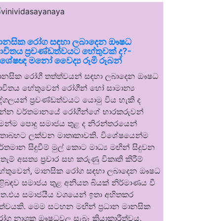
ානසික රෝග සඳහා ලබාදෙන ඖෂධ
ාවිතය ප්‍රචණ්ඩත්වයට හේතුවක් ද?-
ිශේෂඥ මනෝ වෛද්‍ය රූමි රූබන්
ානසික රෝගී තත්ත්වයන් සඳහා ලබාදෙන ඖෂධ
ාවිතය හේතුවෙන් රෝගීන් හෝ සාමාන්‍ය
ුද්ගලයන් ප්‍රචණ්ඩත්වයට යොමු විය හැකි ද
න්න වර්තමානයේ රෝගීන්ගේ භාරකරුවන්
ෙන්ම පොදු සමාජය තුළ ද නිරන්තරයෙන්
තාබහට ලක්වන මාතෘකාවකි. විශේෂයෙන්ම
ර්තමාන සිදුවීම් මුල් කොට මාධ්‍ය මඟින් සිදුවන
තැම් අසත්‍ය ප්‍රචාර සහ කරුණු විකෘති කිරීම්
ේතුවෙන්, මානසික රෝග සඳහා ලබාදෙන ඖෂධ
ිළිබඳව සමාජය තුළ අනියත බියක් නිර්මාණය වී
ත.එය සමාජයීය වශයෙන් ඉතා අහිතකර
ත්වයකි. මෙම සටහන මඟින් ප්‍රධාන මානසික
ෝග නාශක ඖෂධවල සැබෑ ක්‍රියාකාරීත්වය,