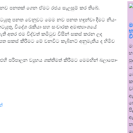
­මට නව පන­තක් ගෙන ඒමට රජය සැල­සුම් කර තිබේ.
ට­යුතු පනත වෙනු­වට මෙම නව පනත හඳුන්වා දීමට නිය­
ම
ුතු, විදේශ රැකියා සහ සංචා­රක අමා­ත්‍යාං­ශයේ
භ
 ඇති අතර එම විද්වත් කමි­ටුව විසින් සකස් කරන ලද
ව
පත සකස් කිරී­මට මේ වන­විට කැබි­නට් අනු­මැ­තිය ද හිමිව
ම
භ
ප
හි පරි­පා­ලන ව්‍යූහය ශක්ති­මත් කිරී­මට මෙම­ඟින් බලා­පො­
ය
ම
ක
ව
ඇ
හ
්
ප
ඇ
ත
ර