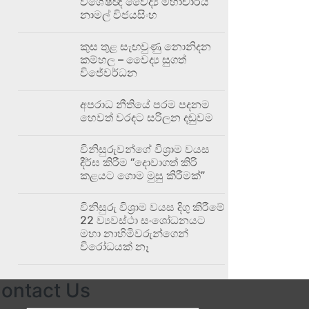
විශේෂඥ වෛද්‍ය මහාචාර්ය
නාමල් විජයසිංහ
කුස තුළ සැඟවුණු නොනිදන
කම්හල – වෛද්‍ය සුගත්
විජේවර්ධන
අපරාධ නීතියේ පරම පදනම
හෙවත් වරදට සරිලන දඬුවම
විනිසුරුවන්ගේ විශ්‍රාම වයස
දීර්ඝ කිරීම “දොවාගත් කිරි
කළයට ගොම මුසු කිරීමක්”
විනිසුරු විශ්‍රාම වයස දිගු කිරීමේ
22 ව්‍යවස්ථා සංශෝධනයට
මහා නාහිමිවරුන්ගෙන්
විරෝධයක් නෑ
ontact Us