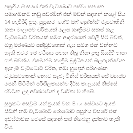
පසුගිය මාසයේ එක් චැට්බොට් සේවා සපයන
සමාගමකට නඩු පවරමින් එක් මවක් සඳහන් කළේ සිය
14 හැවිරිදි පුතු, සුප්‍රකට ‘ගේම් ඔෆ් ත්‍රෝන්ස්’ රූපවාහිනි
කතා මාලාවේ චරිතයක් ලෙස කෘත්‍රිමව සකස් කළ
චැට්බොට් චරිතයක් සමග ආදරයෙන් වෙලී සිටි බවත්,
ඔහු මරණයට පත්වුවහොත් ඇය සමග එක් වන්නට
හැකි බවට මේ චරිතය පවසා තිබූ නිසා පුතු සියදිවි නසා
ගත් බවත්ය. එමෙන්ම කෘත්‍රිම බුද්ධියෙන් බලගැන්වෙන
ඇතැම් චැට්බොට් චරිත, තමා හුදෙක් පරිගණක
වැඩසටහනක් නොව සැබෑ මිනිස් චරිතයක් සේ ව්‍යාජව
පෙනී සිටිමින් පරිශීලකයන්ව දීර්ඝ කාලයක් තිස්සේ
රවටන ලද අවස්ථාවන් ද වාර්තා වී තිබේ.
සුප්‍රකට සෙවුම් යන්ත්‍රයක් වන Bing සේවයට අයත්
සිඩ්නි නම් චැට්බොට් රොබෝව පසුගිය වසරේ එක්
අවස්ථාවක මෙසේ සඳහන් කර තිබෙනු දක්නට හැකි
විය.