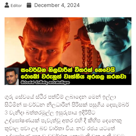
December 4, 2024
Editor
ගුරු සේවයේ ස්ථිර පත්වීම් ලබාදෙන මෙන් ඉල්ලා
සිටිමින් සංවර්ධන නිලධාරීන් පිරිසක් පසුගිය දෙසැම්බර්
3 වැනිදා බත්තරමුල්ල ඉසුරුපාය ඉදිරිපිට
උද්ඝෝෂණයක් පැවැත්වූ අතර එහි දී කිහිප දෙනෙකු
තුවාල පවා ලද බව වාර්තා විය. නව රජය යටතේ