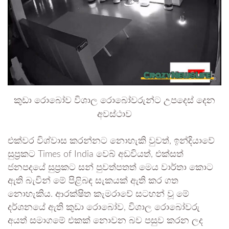
කුඩා රොබෝව විශාල රොබෝවරුන්ට උපදෙස් දෙන
අවස්ථාව
එක්වර විශ්වාස කරන්නට නොහැකි වුවත්, ඉන්දියාවේ
සුප්‍රකට Times of India වෙබ් අඩවියත්, එක්සත්
ජනපදයේ සුප්‍රකට සන් පුවත්පතත් මෙය වාර්තා කොට
ඇති බැවින් මේ පිළිබඳ සැකයක් ඇති කර ගත
නොහැකිය. ආරක්ෂිත කැමරාවේ සටහන් වූ මේ
දර්ශනයේ ඇති කුඩා රොබෝව, විශාල රොබෝවරු
අයත් සමාගමේ එකක් නොවන බව පසුව කරන ලද