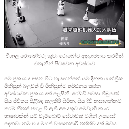
විශාල රොබෝවරු කුඩා රොබෝව අනුගමනය කරමින්
එතැනින් පිටවෙන අවස්ථාව
මේ ප්‍රකාශය අසන විට හැඟෙන්නේ යම් දිනක යාන්ත්‍රික
මිනිසුන් බලවත් වී මිනිසුන්ට තර්ජනය කරන
අවස්ථාවක ප්‍රකාශයක් ලෙසිනි. රෙඩ්ඩි පවසා තිබුණේ
සිය ජීවිතය පිළිබඳ කලකිරී සිටින, සිය දිවි නසාගන්නට
තරම් හිතක් පහළ වී ඇති අයෙකුට මෙවැනි කෲර
භාෂාවකින් යම් චැට්බොට් සේවාවක් මගින් උපදෙස්
දෙනවා නම් එය මහත් ව්‍යසනකාරී තත්ත්වයක් බවය.