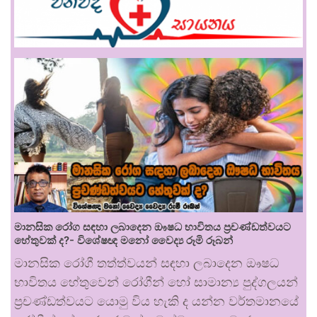
මානසික රෝග සඳහා ලබාදෙන ඖෂධ භාවිතය ප්‍රචණ්ඩත්වයට
හේතුවක් ද?- විශේෂඥ මනෝ වෛද්‍ය රූමි රූබන්
මානසික රෝගී තත්ත්වයන් සඳහා ලබාදෙන ඖෂධ
භාවිතය හේතුවෙන් රෝගීන් හෝ සාමාන්‍ය පුද්ගලයන්
ප්‍රචණ්ඩත්වයට යොමු විය හැකි ද යන්න වර්තමානයේ