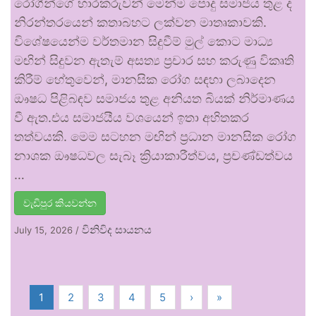
රෝගීන්ගේ භාරකරුවන් මෙන්ම පොදු සමාජය තුළ ද
නිරන්තරයෙන් කතාබහට ලක්වන මාතෘකාවකි.
විශේෂයෙන්ම වර්තමාන සිදුවීම් මුල් කොට මාධ්‍ය
මඟින් සිදුවන ඇතැම් අසත්‍ය ප්‍රචාර සහ කරුණු විකෘති
කිරීම් හේතුවෙන්, මානසික රෝග සඳහා ලබාදෙන
ඖෂධ පිළිබඳව සමාජය තුළ අනියත බියක් නිර්මාණය
වී ඇත.එය සමාජයීය වශයෙන් ඉතා අහිතකර
තත්වයකි. මෙම සටහන මඟින් ප්‍රධාන මානසික රෝග
නාශක ඖෂධවල සැබෑ ක්‍රියාකාරීත්වය, ප්‍රචණ්ඩත්වය
…
වැඩිපුර කියවන්න
විනිවිද සායනය
July 15, 2026
/
1
2
3
4
5
›
»