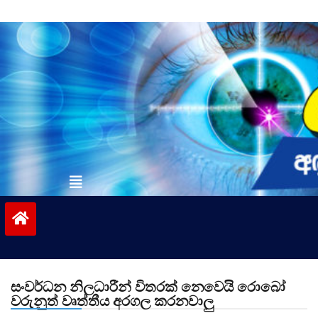
Skip
to
content
vinivida.lk
සංවර්ධන නිලධාරීන් විතරක් නෙවෙයි රොබෝ
වරුනුත් වෘත්තීය අරගල කරනවාලු