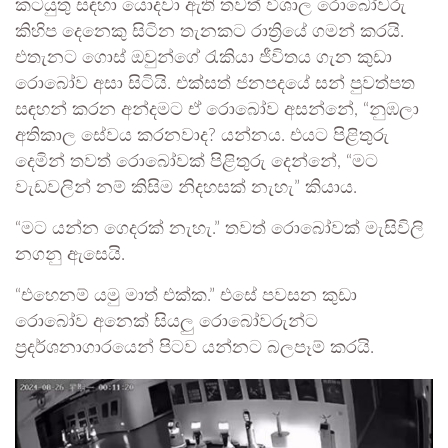
කටයුතු සඳහා යොදවා ඇති තවත් විශාල රොබෝවරු
කිහිප දෙනෙකු සිටින තැනකට රාත්‍රියේ ගමන් කරයි.
එතැනට ගොස් ඔවුන්ගේ රැකියා ජීවිතය ගැන කුඩා
රොබෝව අසා සිටියි. එක්සත් ජනපදයේ සන් පුවත්පත
සඳහන් කරන අන්දමට ඒ රොබෝව අසන්නේ, “නුඹලා
අතිකාල සේවය කරනවාද? යන්නය. එයට පිළිතුරු
දෙමින් තවත් රොබෝවක් පිළිතුරු දෙන්නේ, “මට
වැඩවලින් නම් කිසිම නිදහසක් නැහැ” කියාය.
“මට යන්න ගෙදරක් නැහැ.” තවත් රොබෝවක් මැසිවිලි
නගනු ඇසෙයි.
“එහෙනම් යමු මාත් එක්ක.” එසේ පවසන කුඩා
රොබෝව අනෙක් සියලු රොබෝවරුන්ට
ප්‍රදර්ශනාගාරයෙන් පිටව යන්නට බලපෑම් කරයි.