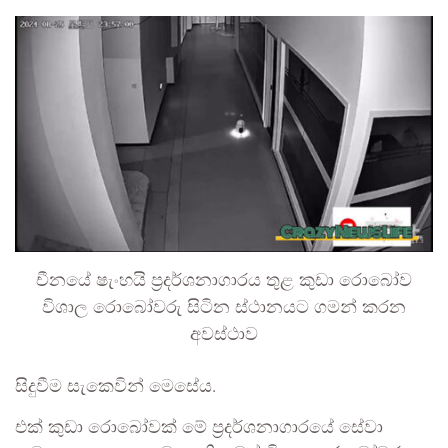
චීනයේ ෂැංහයි ප්‍රදර්ශනාගාරය තුළ කුඩා රොබෝව
විශාල රොබෝවරු සිටින ස්ථානයට ගමන් කරන
අවස්ථාව
සිදුවීම සැකෙවින් මෙසේය.
එක් කුඩා රොබෝවක් මේ ප්‍රදර්ශනාගාරයේ සේවා