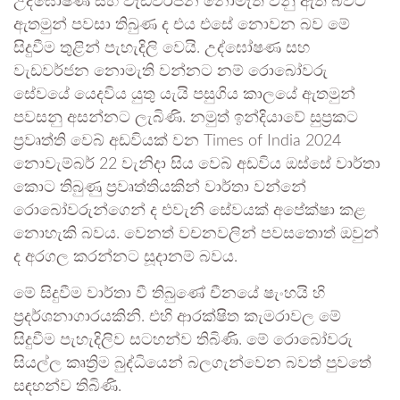
උද්ඝෝෂණ සහ වැඩවර්ජන නොමැති වනු ඇති බවට
ඇතමුන් පවසා තිබුණ ද එය එසේ නොවන බව මේ
සිදුවීම තුළින් පැහැදිලි වෙයි. උද්ඝෝෂණ සහ
වැඩවර්ජන නොමැති වන්නට නම් රොබෝවරු
සේවයේ යෙදවිය යුතු යැයි පසුගිය කාලයේ ඇතමුන්
පවසනු අසන්නට ලැබිණි. නමුත් ඉන්දියාවේ සුප්‍රකට
ප්‍රවෘත්ති වෙබ් අඩවියක් වන Times of India 2024
නොවැම්බර් 22 වැනිදා සිය වෙබ් අඩවිය ඔස්සේ වාර්තා
කොට තිබුණු ප්‍රවෘත්තියකින් වාර්තා වන්නේ
රොබෝවරුන්ගෙන් ද එවැනි සේවයක් අපේක්ෂා කළ
නොහැකි බවය. වෙනත් වචනවලින් පවසතොත් ඔවුන්
ද අරගල කරන්නට සූදානම් බවය.
මේ සිදුවීම වාර්තා වී තිබුණේ චීනයේ ෂැංහයි හි
ප්‍රදර්ශනාගාරයකිනි. එහි ආරක්ෂිත කැමරාවල මේ
සිදුවීම පැහැදිලිව සටහන්ව තිබිණි. මේ රොබෝවරු
සියල්ල කෘත්‍රිම බුද්ධියෙන් බලගැන්වෙන බවත් පුවතේ
සඳහන්ව තිබිණි.