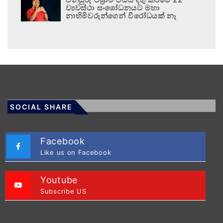
ව්‍යවස්ථා සංශෝධනයට මහා
නාහිමිවරුන්ගෙන් විරෝධයක් නෑ
SOCIAL SHARE
Facebook
Like us on Facebook
Youtube
Subscribe US