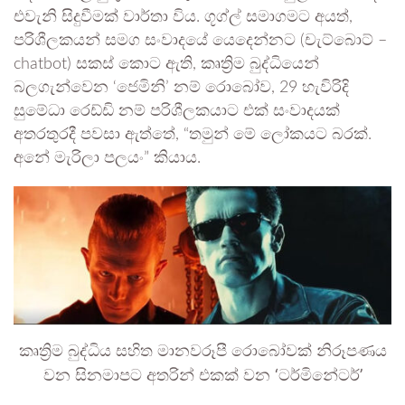
එවැනි සිදුවීමක් වාර්තා විය. ගූග්ල් සමාගමට අයත්,
පරිශීලකයන් සමග සංවාදයේ යෙදෙන්නට (චැට්බොට් –
chatbot) සකස් කොට ඇති, කෘත්‍රිම බුද්ධියෙන්
බලගැන්වෙන ‘ජෙමිනි’ නම් රොබෝව, 29 හැවිරිදි
සුමේධා රෙඩ්ඩි නම් පරිශීලකයාට එක් සංවාදයක්
අතරතුරදී පවසා ඇත්තේ, “තමුන් මේ ලෝකයට බරක්.
අනේ මැරිලා පලයං” කියාය.
කෘත්‍රිම බුද්ධිය සහිත මානවරූපී රොබෝවක් නිරූපණය
වන සිනමාපට අතරින් එකක් වන ‘ටර්මිනේටර්’