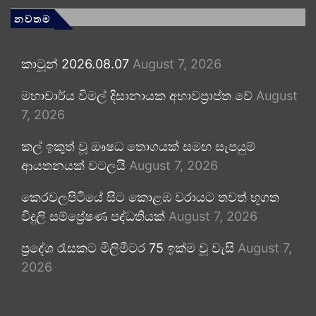
නවතම
කාටූන් 2026.08.07
August 7, 2026
මහාචාර්ය විමල් දිසානායක අභාවප්‍රාප්ත වේ
August
7, 2026
කල් ඉකුත් වූ ඖෂධ තොගයක් සමඟ සැපයුම්
ආයතනයක් වටලයි
August 7, 2026
කෙරවලපිටියේ සිට කොළඹ වරායට තවත් භූගත
විදුලි සම්ප්‍රේෂණ පද්ධතියක්
August 7, 2026
ප්‍රදේශ රැසකට මිලිමීටර 75 ඉක්ම වූ වැසි
August 7,
2026