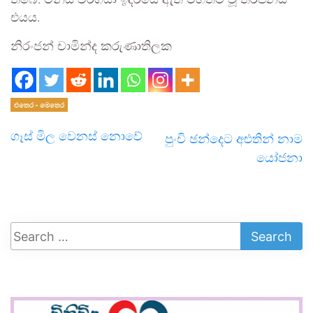
තිබේ. මිනිස් වර්ගයා ඉදිරියේ ඇති මහත්ම වූ තර්ජනය
එයය.
නිරංජන් චාමින්ද කරුණාතිලක
එතෙර - මෙතෙර
ගෑස් මිල වෙනස් නොවේ
පුංචි ඡන්දෙට අළුතින් නාම
යෝජනා