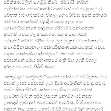
පරීක්ෂණවලින් හෙළිව තිබේ. ‘එර්බායි’ නමින්
හැඳින්වෙන මේ රොබෝව අයත් වන්නේ හැංෂු නම් වූ
වෙනත් සමාගමකටය. විශාල රොබෝවරු අයත් සමාගම
චෝදනා කරන්නේ වැරදි සහගත ලෙස තම
රොබෝවරුන්ගේ පාලනය එර්බායි විසින් අත්පත්
කරගත් බවය. හැංෂු සමාගම, එය තමාට අයත්
රොබෝවක් බව පිළිගන්නා මුත් ඔවුන් පවසන්නේ එය
තමා විසින් කරන ලද එක් පරීක්ෂණයක් පමණක් බවය.
නමුත් තාක්ෂණික ක්ෂේත්‍රයේ බොහෝ දෙනෙක්
පවසන්නේ මෙය අනාගතයේ ඇති විය හැකි විශාල
අර්බුදයක පෙර නිමිති බවය.
යන්ත්‍රවලට කෘත්‍රිම බුද්ධිය එක් කරන්නේ පරිශීලකයන්ට
වඩාත් උසස් සේවයක් ලබා දීමේ අරමුණින් වුව ද, ඒවාට
තනිව සිතා තීරණ ගන්නට හැකියාව මේ ඔස්සේ
ලැබෙන බැවින් පරිශීලකයන් නොමග යවනසුළු
උපදෙස් ලබා දුන් අවස්ථාවන් ද වාර්තා වී තිබෙන බව
සඳහන් කළ යුතුය. නොවැම්බර් මාසයේ මුල් භාගයේ දී