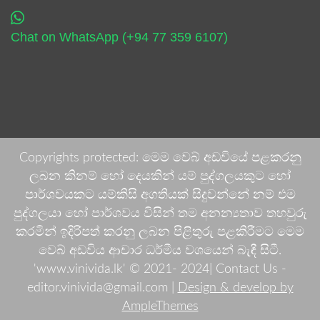
Chat on WhatsApp (+94 77 359 6107)
Copyrights protected: මෙම වෙබ් අඩවියේ පළකරනු
ලබන කිනම් හෝ දෙයකින් යම් පුද්ගලයකුට හෝ
පාර්ශවයකට යම්කිසි අගතියක් සිදුවන්නේ නම් එම
පුද්ගලයා හෝ පාර්ශවය විසින් තම අනන්‍යතාව තහවුරු
කරමින් ඉදිරිපත් කරනු ලබන පිළිතුරු පළකිරීමට මෙම
වෙබ් අඩවිය ආචාර ධර්මීය වශයෙන් බැඳී සිටී.
'www.vinivida.lk' © 2021- 2024| Contact Us -
editor.vinivida@gmail.com |
Design & develop by
AmpleThemes