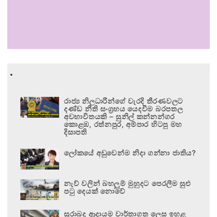
.
රාජ්‍ය නිලධාරීන්ගේ වැරදි තීරණවලට
දණ්ඩ නීති සංග්‍රහය යෙදවීම බරපතල
අවභාවිතයකි – සුනිල් කන්නන්ගර
කොළඹ, රත්නපුර, අම්පාර හිටපු මහ
දිසාපති
ලෝකයේ අඩුවෙන්ම නිදා ගන්නා ජාතිය?
නැව් වලින් බහලුම් මුහුදට පෙරලීම සුළු
පටු දෙයක් නොවේ
සුරාබදු ආදායම වාර්තාගත ලෙස ඉහළ