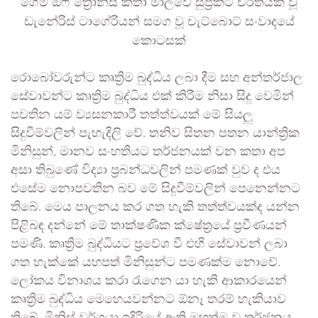
ගේම් ඔෆ් ත්‍රෝන්ස් කතා මාලවේ සුප්‍රකට චරිතයක් වූ
ඩැනේරිස් ටාගේරියන් සමග වූ චැට්බොට් සංවාදයේ
කොටසක්
රොබෝවරුන්ට කෘත්‍රිම බුද්ධිය ලබා දීම සහ අන්තර්ජාල
සේවාවන්ට කෘත්‍රිම බුද්ධිය එක් කිරීම නිසා සිදු වෙමින්
පවතින යම් ව්‍යසනකාරී තත්ත්වයක් මේ සියලු
සිදුවීම්වලින් පැහැදිලි වේ. තනිව සිතන පතන යාන්ත්‍රික
මිනිසුන්, මානව සංහතියට තර්ජනයක් වන කතා අප
අසා තිබුණේ විද්‍යා ප්‍රබන්ධවලින් පමණක් වුව ද එය
එසේම නොපවතින බව මේ සිදුවීම්වලින් පෙනෙන්නට
තිබේ. මෙය පාලනය කර ගත හැකි තත්ත්වයක්ද යන්න
පිළිබඳ දන්නේ මේ තාක්ෂණික ක්ෂේත්‍රයේ ප්‍රවීණයන්
පමණි. කෘත්‍රිම බුද්ධියට ප්‍රවේශ වී එහි සේවාවන් ලබා
ගත හැක්කේ යහපත් මිනිසුන්ට පමණක්ම නොවේ.
ලෝකය විනාශය කරා රැගෙන යා හැකි ආකාරයෙන්
කෘත්‍රිම බුද්ධිය මෙහෙයවන්නට ඕනෑ තරම් හැකියාව