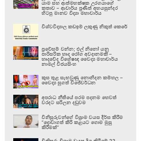
යාම සහ ආත්මභක්ෂක උරගයාගේ
කතාව – ආචාර්ය ප්‍රණීත් අභයසුන්දර
හිටපු මානව විද්‍යා මහාචාර්ය
විශ්වවිද්‍යාල කඩඉම් ලකුණු නිකුත් කෙරේ
ප්‍රවේසම් වන්න; එල් නිනෝ යනු
පාරිසරික හෘද රෝග අවදානමකි –
හෘදවේද විශේෂඥ වෛද්‍ය මහාචාර්ය
නාමල් විජයසිංහ
කුස තුළ සැඟවුණු නොනිදන කම්හල –
වෛද්‍ය සුගත් විජේවර්ධන
අපරාධ නීතියේ පරම පදනම හෙවත්
වරදට සරිලන දඬුවම
විනිසුරුවන්ගේ විශ්‍රාම වයස දීර්ඝ කිරීම
“දොවාගත් කිරි කළයට ගොම මුසු
කිරීමක්”
විනිසුරු විශ්‍රාම වයස දිගු කිරීමේ 22