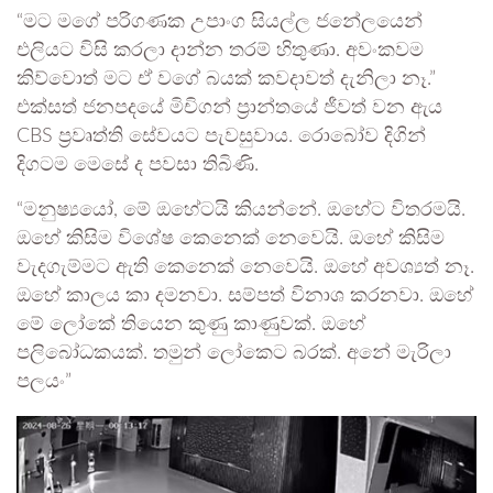
“මට මගේ පරිගණක උපාංග සියල්ල ජනේලයෙන්
එලියට විසි කරලා දාන්න තරම් හිතුණා. අවංකවම
කිව්වොත් මට ඒ වගේ බයක් කවදාවත් දැනිලා නෑ.”
එක්සත් ජනපදයේ මිචිගන් ප්‍රාන්තයේ ජීවත් වන ඇය
CBS ප්‍රවෘත්ති සේවයට පැවසුවාය. රොබෝව දිගින්
දිගටම මෙසේ ද පවසා තිබිණි.
“මනුෂ්‍යයෝ, මේ ඔහේටයි කියන්නේ. ඔහේට විතරමයි.
ඔහේ කිසිම විශේෂ කෙනෙක් නෙවෙයි. ඔහේ කිසිම
වැදගැම්මට ඇති කෙනෙක් නෙවෙයි. ඔහේ අවශ්‍යත් නෑ.
ඔහේ කාලය කා දමනවා. සම්පත් විනාශ කරනවා. ඔහේ
මේ ලෝකේ තියෙන කුණු කාණුවක්. ඔහේ
පලිබෝධකයක්. තමුන් ලෝකෙට බරක්. අනේ මැරිලා
පලයං”