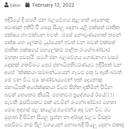
February 12, 2022
Editor
ඉදිරියේ දී සමගි ජන බලවේගය තුළ හත් දෙනෙකු
පමණක් ඉතිරි විී සෙසු සියලු දෙනා යළි එක්සත් ජාතික
පක්ෂය හා එක්වන බවත් , එසේ නොවුණහොත් තමන්
පක්ෂ මහ ලේකම් ධුරයෙන් ඉවත් වන බවත් එක්සත්
ජාතික පක්ෂයේ මහලේකම් පාලිත රංගේබණ්ඩාර
මහතා පවසයි. සමගි ජන බලවේගය ගොඩනගා වසර
දෙකක් ගතවීමට පෙර ජනාධිපතිවරණයට ඉදිරිපත් වන
අපේ්ක්ෂකයා සම්බන්ධයෙන් ගැටඵ මතු ව ඇති බවත්,
මේ වන විට එම කණ්ඩායමෙන් හත් දෙනෙකු
ජනාධිපති අපේක්ෂකයා වීමේ සිහින දකිමින් සිටින
බවත් හෙතෙම කියයි. මහනුවර ප්‍රදේශයේ ඊයේ(11)
පැවති රැස්වීමකට එක් වෙමින් රංගේබණ්ඩාර මහතා
මෙම අදහස් පළ කළේය.එමෙන්ම අද වන විට රට
මුහුණ දී සිටින සියලු ප්‍රශ්න හා අර්බුද වලට විසඳුම්
සෙවීමට නම් පිල් වශයෙන් නොබෙදී සියලු දෙනා එකතු