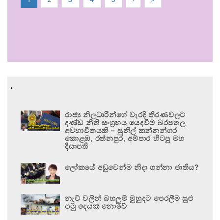
.
රාජ්‍ය නිලධාරීන්ගේ වැරදි තීරණවලට
දණ්ඩ නීති සංග්‍රහය යෙදවීම බරපතල
අවභාවිතයකි – සුනිල් කන්නන්ගර
කොළඹ, රත්නපුර, අම්පාර හිටපු මහ
දිසාපති
ලෝකයේ අඩුවෙන්ම නිදා ගන්නා ජාතිය?
නැව් වලින් බහලුම් මුහුදට පෙරලීම සුළු
පටු දෙයක් නොවේ