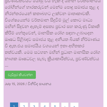
ප්‍රචණ්ඩත්වයට යොමු විය හැකි ද යන්න වර්තමානයේ
රෝගීන්ගේ භාරකරුවන් මෙන්ම පොදු සමාජය තුළ ද
නිරන්තරයෙන් කතාබහට ලක්වන මාතෘකාවකි.
විශේෂයෙන්ම වර්තමාන සිදුවීම් මුල් කොට මාධ්‍ය
මඟින් සිදුවන ඇතැම් අසත්‍ය ප්‍රචාර සහ කරුණු විකෘති
කිරීම් හේතුවෙන්, මානසික රෝග සඳහා ලබාදෙන
ඖෂධ පිළිබඳව සමාජය තුළ අනියත බියක් නිර්මාණය
වී ඇත.එය සමාජයීය වශයෙන් ඉතා අහිතකර
තත්වයකි. මෙම සටහන මඟින් ප්‍රධාන මානසික රෝග
නාශක ඖෂධවල සැබෑ ක්‍රියාකාරීත්වය, ප්‍රචණ්ඩත්වය
…
වැඩිපුර කියවන්න
විනිවිද සායනය
July 15, 2026
/
1
2
3
4
5
›
»