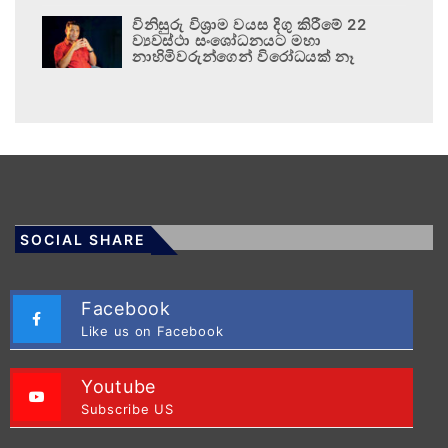
විනිසුරු විශ්‍රාම වයස දිගු කිරීමේ 22
ව්‍යවස්ථා සංශෝධනයට මහා
නාහිමිවරුන්ගෙන් විරෝධයක් නෑ
SOCIAL SHARE
Facebook
Like us on Facebook
Youtube
Subscribe US