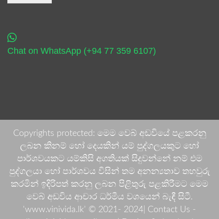
Chat on WhatsApp (+94 77 359 6107)
Copyrights protected: මෙම වෙබ් අඩවියේ පළකරනු
ලබන කිනම් හෝ දෙයකින් යම් පුද්ගලයකුට හෝ
පාර්ශවයකට යම්කිසි අගතියක් සිදුවන්නේ නම් එම
පුද්ගලයා හෝ පාර්ශවය විසින් තම අනන්‍යතාව තහවුරු
කරමින් ඉදිරිපත් කරනු ලබන පිළිතුරු පළකිරීමට මෙම
වෙබ් අඩවිය ආචාර ධර්මීය වශයෙන් බැඳී සිටී.
'www.vinivida.lk' © 2021- 2024| Contact Us -