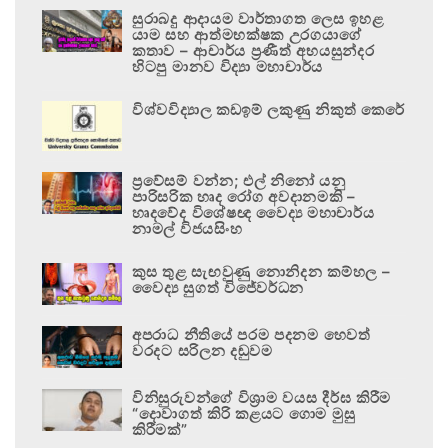
සුරාබදු ආදායම වාර්තාගත ලෙස ඉහළ
යාම සහ ආත්මභක්ෂක උරගයාගේ
කතාව – ආචාර්ය ප්‍රණීත් අභයසුන්දර
හිටපු මානව විද්‍යා මහාචාර්ය
විශ්වවිද්‍යාල කඩඉම් ලකුණු නිකුත් කෙරේ
ප්‍රවේසම් වන්න; එල් නිනෝ යනු
පාරිසරික හෘද රෝග අවදානමකි –
හෘදවේද විශේෂඥ වෛද්‍ය මහාචාර්ය
නාමල් විජයසිංහ
කුස තුළ සැඟවුණු නොනිදන කම්හල –
වෛද්‍ය සුගත් විජේවර්ධන
අපරාධ නීතියේ පරම පදනම හෙවත්
වරදට සරිලන දඬුවම
විනිසුරුවන්ගේ විශ්‍රාම වයස දීර්ඝ කිරීම
“දොවාගත් කිරි කළයට ගොම මුසු
කිරීමක්”