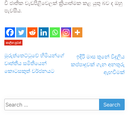
වී ජාතික වැඩපිළිවෙලක් ක්‍රියාත්මක කළ යුතු බව ද ඔහු
පැවසීය.
කාලීන පුවත්
මුරුත්තෙට්ටුවේ හිමියන්ගේ
ඉදිරි මාස තුනේ විදුලිය
වෘත්තීය සමිතියෙන්
කප්පාදුවක් ගැන අනතුරු
කොටසකුත් වර්ජනයට
ඇඟවීමක්