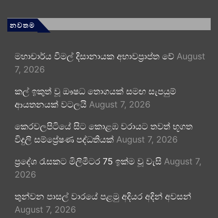
නවතම
මහාචාර්ය විමල් දිසානායක අභාවප්‍රාප්ත වේ
August
7, 2026
කල් ඉකුත් වූ ඖෂධ තොගයක් සමඟ සැපයුම්
ආයතනයක් වටලයි
August 7, 2026
කෙරවලපිටියේ සිට කොළඹ වරායට තවත් භූගත
විදුලි සම්ප්‍රේෂණ පද්ධතියක්
August 7, 2026
ප්‍රදේශ රැසකට මිලිමීටර 75 ඉක්ම වූ වැසි
August 7,
2026
තුන්වන පාසල් වාරයේ පළමු අදියර අදින් අවසන්
August 7, 2026