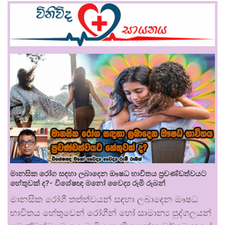
මානසික රෝග සඳහා ලබාදෙන ඖෂධ භාවිතය ප්‍රචණ්ඩත්වයට
හේතුවක් ද?- විශේෂඥ මනෝ වෛද්‍ය රූමි රූබන්
මානසික රෝගී තත්ත්වයන් සඳහා ලබාදෙන ඖෂධ
භාවිතය හේතුවෙන් රෝගීන් හෝ සාමාන්‍ය පුද්ගලයන්