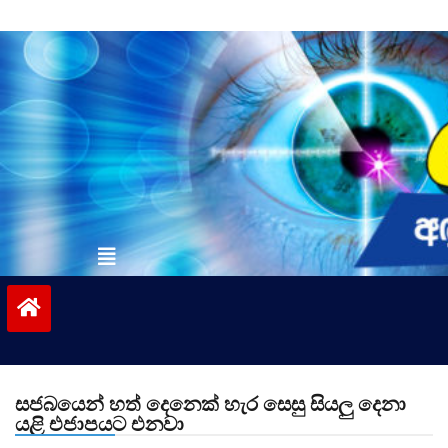
Skip
to
content
vinivida.lk
සජබයෙන් හත් දෙනෙක් හැර සෙසු සියලු දෙනා
යළි එජාපයට එනවා