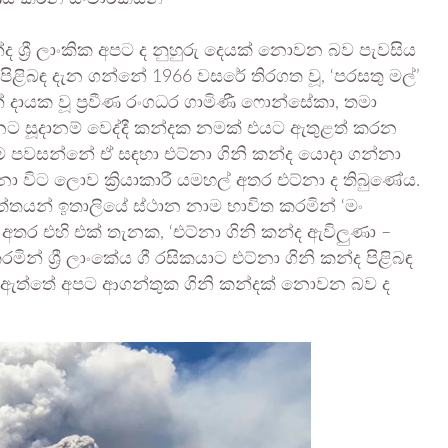
න්ද ශ්‍රී ලාංකික අපට ද නුහුරු දෙයක් නොවන බව පැවසිය
්ද පිළිබඳ දැන ගන්නේ 1966 වසරේ තිරගත වූ, ‘පරසතු මල්’
 දායක වූ ප්‍රවීණ රංගධර ගාමිණී ෆොන්සේකා, තමා
ට සූදානම් වෙද්දී කන්දක නමක් එයට ඇතුළත් කරන
පවසන්නේ ඒ සඳහා එට්නා ගිනි කන්ද යොදා ගන්නා
 විට ලොව ක්‍රියාකාරී යමහල් අතර එට්නා ද තිබුණේය.
ත්තයන් ඉතාලියේ ස්ථාන නාම භාවිත කරමින් ‘මං
අතර එහි එක් තැනක, ‘එට්නා ගිනි කන්ද ඇවිලුණා –
න් ශ්‍රී ලාංකේය ගී රසිකයාට එට්නා ගිනි කන්ද පිළිබඳ
 ඇත්තේ අපට ආගන්තුක ගිනි කන්දක් නොවන බව ද