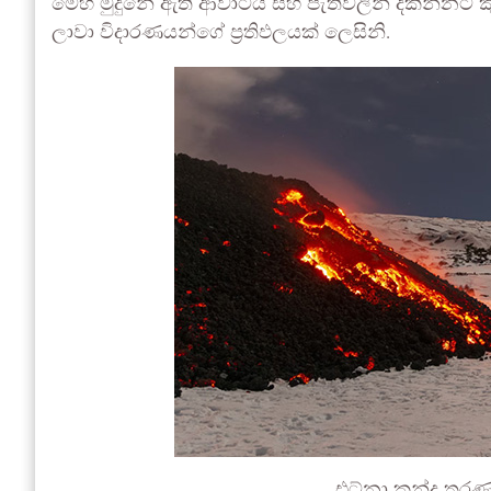
මෙහි මුදුනේ ඇති ආවාටය සහ පැතිවලින් දකින්නට 
ලාවා විදාරණයන්ගේ ප්‍රතිඵලයක් ලෙසිනි.
එට්නා කන්ද තර