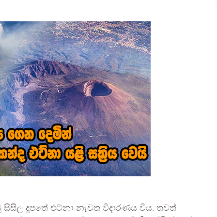
 සිසිල දූපතේ එට්නා නැවත විදාරණය විය. තවත්