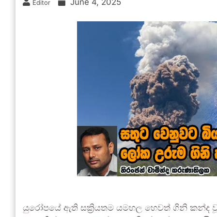
June 4, 2025
Editor
යුරෝපයේ ඇති සක්‍රියතම යමහල හෙවත් ගිනි කන්ද වූ