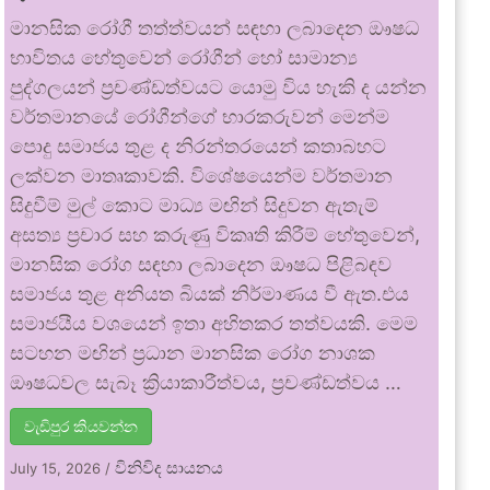
මානසික රෝගී තත්ත්වයන් සඳහා ලබාදෙන ඖෂධ
භාවිතය හේතුවෙන් රෝගීන් හෝ සාමාන්‍ය
පුද්ගලයන් ප්‍රචණ්ඩත්වයට යොමු විය හැකි ද යන්න
වර්තමානයේ රෝගීන්ගේ භාරකරුවන් මෙන්ම
පොදු සමාජය තුළ ද නිරන්තරයෙන් කතාබහට
ලක්වන මාතෘකාවකි. විශේෂයෙන්ම වර්තමාන
සිදුවීම් මුල් කොට මාධ්‍ය මඟින් සිදුවන ඇතැම්
අසත්‍ය ප්‍රචාර සහ කරුණු විකෘති කිරීම් හේතුවෙන්,
මානසික රෝග සඳහා ලබාදෙන ඖෂධ පිළිබඳව
සමාජය තුළ අනියත බියක් නිර්මාණය වී ඇත.එය
සමාජයීය වශයෙන් ඉතා අහිතකර තත්වයකි. මෙම
සටහන මඟින් ප්‍රධාන මානසික රෝග නාශක
ඖෂධවල සැබෑ ක්‍රියාකාරීත්වය, ප්‍රචණ්ඩත්වය …
වැඩිපුර කියවන්න
විනිවිද සායනය
July 15, 2026
/