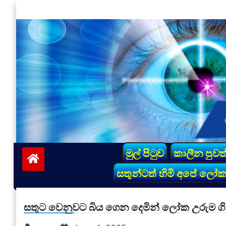
Skip
to
content
vinivida.lk
මුල් පිටුව
කාලීන පුවත
සතුන්ටත් හිමි අපේ ලෝ
සතුට වෙනුවට බිය ගෙන දෙමින් ලෝක උරුම ගිනි 