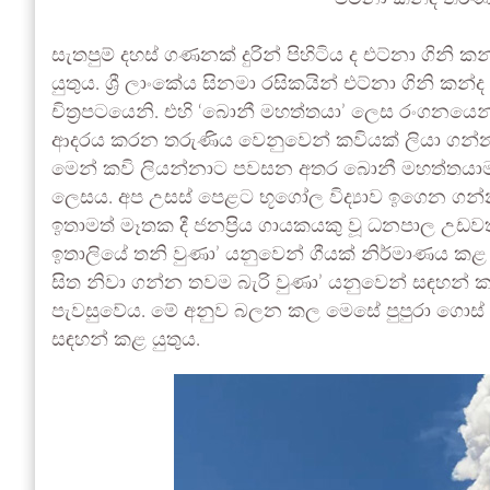
සැතපුම් දහස් ගණනක් දුරින් පිහිටිය ද එට්නා ගිනි ක
යුතුය. ශ්‍රී ලාංකේය සිනමා රසිකයින් එට්නා ගිනි කන
චිත්‍රපටයෙනි. එහි ‘බොනී මහත්තයා’ ලෙස රංගනයෙන්
ආදරය කරන තරුණිය වෙනුවෙන් කවියක් ලියා ගන්න
මෙන් කවි ලියන්නාට පවසන අතර බොනී මහත්තයාම 
ලෙසය. අප උසස් පෙළට භූගෝල විද්‍යාව ඉගෙන ගන්නා
ඉතාමත් මෑතක දී ජනප්‍රිය ගායකයකු වූ ධනපාල උඩව
ඉතාලියේ තනි වුණා’ යනුවෙන් ගීයක් නිර්මාණය කළ 
සිත නිවා ගන්න තවම බැරි වුණා’ යනුවෙන් සඳහන් කරමි
පැවසුවේය. මේ අනුව බලන කල මෙසේ පුපුරා ගොස්
සඳහන් කළ යුතුය.