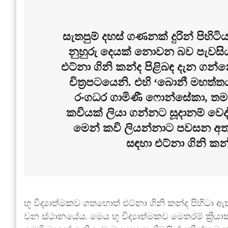
සැතපුම් දහස් ගණනක් දුරින් පිහිටිය
නුහුරු දෙයක් නොවන බව පැවසිය ය
එට්නා ගිනි කන්ද පිළිබඳ දැන ගන්
චිත්‍රපටයෙනි. එහි ‘බොනී මහත්ත
රංගධර ගාමිණී ෆොන්සේකා, ත
කවියක් ලියා ගන්නට සූදානම් වෙ
මෙන් කවි ලියන්නාට පවසන අ
සඳහා එට්නා ගිනි ක
භූ විද්‍යාත්මකව ගතහොත් එට්නා ගිනි කන්ද පිහිටා ඇත
වන ස්ථානයේය. මෙය භූ විද්‍යාත්මකව මෙතරම් ක්‍රි