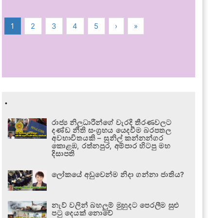
1
2
3
4
5
›
»
.
රාජ්‍ය නිලධාරීන්ගේ වැරදි තීරණවලට
දණ්ඩ නීති සංග්‍රහය යෙදවීම බරපතල
අවභාවිතයකි – සුනිල් කන්නන්ගර
කොළඹ, රත්නපුර, අම්පාර හිටපු මහ
දිසාපති
ලෝකයේ අඩුවෙන්ම නිදා ගන්නා ජාතිය?
නැව් වලින් බහලුම් මුහුදට පෙරලීම සුළු
පටු දෙයක් නොවේ