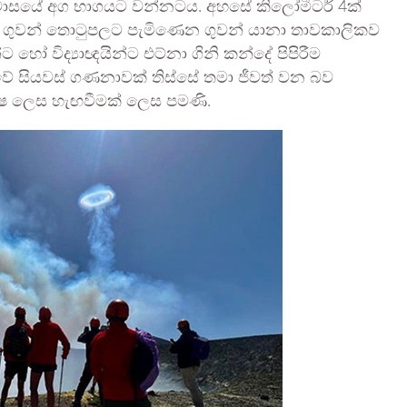
ි මාසයේ අග භාගයට වන්නටය. අහසේ කිලෝමීටර් 4ක්
ානියා ගුවන් තොටුපලට පැමිණෙන ගුවන් යානා තාවකාලිකව
 හෝ විද්‍යාඥයින්ට එට්නා ගිනි කන්දේ පිපිරීම
වේ සියවස් ගණනාවක් තිස්සේ තමා ජීවත් වන බව
පරුෂ ලෙස හැඟවීමක් ලෙස පමණි.