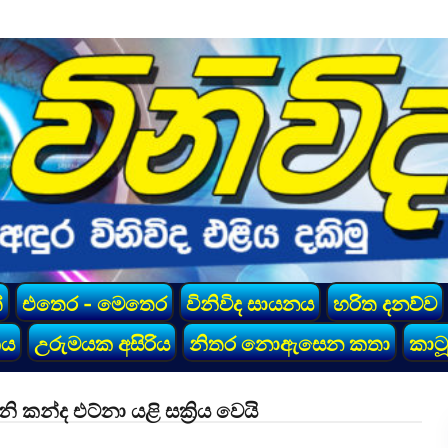
්
එතෙර - මෙතෙර
විනිවිද සායනය
හරිත දනව්ව
කය
උරුමයක අසිරිය
නිතර නොඇසෙන කතා
කාටූ
කන්ද එට්නා යළි සක්‍රිය වෙයි