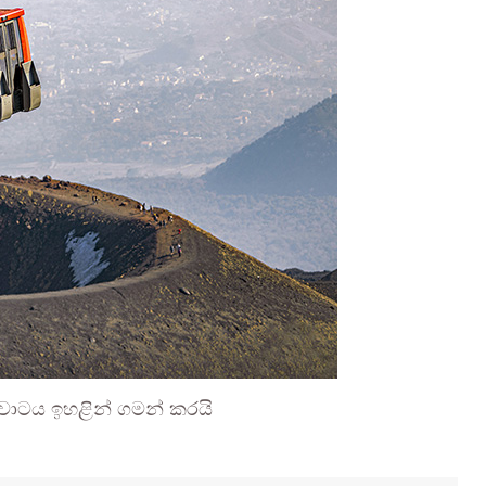
වාටය ඉහළින් ගමන් කරයි