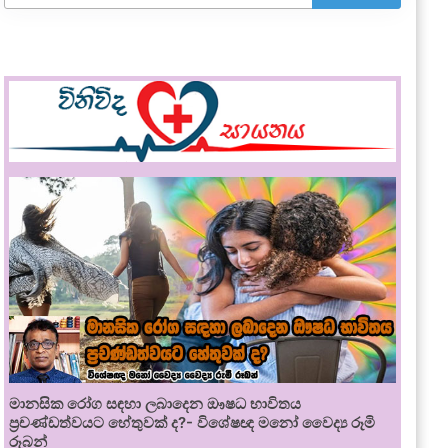
මානසික රෝග සඳහා ලබාදෙන ඖෂධ භාවිතය
ප්‍රචණ්ඩත්වයට හේතුවක් ද?- විශේෂඥ මනෝ වෛද්‍ය රූමි
රූබන්