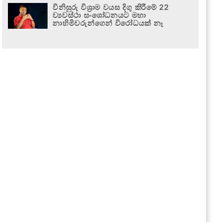
විනිසුරු විශ්‍රාම වයස දිගු කිරීමේ 22
ව්‍යවස්ථා සංශෝධනයට මහා
නාහිමිවරුන්ගෙන් විරෝධයක් නෑ