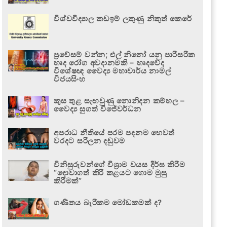
විශ්වවිද්‍යාල කඩඉම් ලකුණු නිකුත් කෙරේ
ප්‍රවේසම් වන්න; එල් නිනෝ යනු පාරිසරික
හෘද රෝග අවදානමකි – හෘදවේද
විශේෂඥ වෛද්‍ය මහාචාර්ය නාමල්
විජයසිංහ
කුස තුළ සැඟවුණු නොනිදන කම්හල –
වෛද්‍ය සුගත් විජේවර්ධන
අපරාධ නීතියේ පරම පදනම හෙවත්
වරදට සරිලන දඬුවම
විනිසුරුවන්ගේ විශ්‍රාම වයස දීර්ඝ කිරීම
“දොවාගත් කිරි කළයට ගොම මුසු
කිරීමක්”
ගණිතය බැරිකම මෝඩකමක් ද?