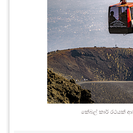
කේබල් කාර් රථයක් ආ