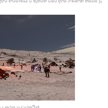
කුහර නිර්මාණය වී ඇත්තේ වසර දහස් ගණනක් තිස්සේ වූ
ණය කරන සංචාරකයින්