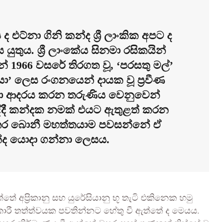
 ද එට්නා ගිනි කන්ද ශ්‍රී ලාංකික අපට ද
ුතුය. ශ්‍රී ලාංකේය සිනමා රසිකයින්
නේ 1966 වසරේ තිරගත වූ, ‘පරසතු මල්’
යා’ ලෙස රංගනයෙන් දායක වූ ප්‍රවීණ
මා ආදරය කරන තරුණිය වෙනුවෙන්
ද්දී කන්දක නමක් එයට ඇතුළත් කරන
තර බොනී මහත්තයාම පවසන්නේ ඒ
න්ද යොදා ගන්නා ලෙසය.
්තේ අප්‍රිකානු සහ යුරේසියානු භූ තැටි එකිනෙක හමු
යාකාරී තත්ත්වයක පවතින්නට හේතු වී ඇත්තේ ද මෙයය.