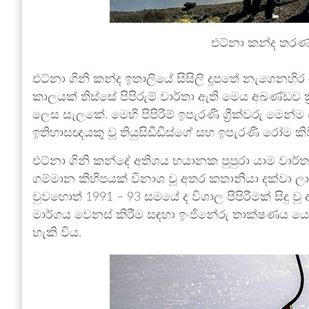
එට්නා කන්ද තර
එට්නා ගිනි කන්ද ඉතාලියේ සිසිලි දූපතේ නැගෙනහිර 
කාලයක් තිස්සේ පිපිරුම් වාර්තා ඇති මෙය අඛණ්ඩව ක
ලෙස සැලකේ. මෙහි පිපිරීම් ඉපැරණි ග්‍රීක්වරු මෙන
ඉතිහාසඥයකු වූ තියුසිඩීඩීස්ගේ සහ ඉපැරණි රෝම ක
එට්නා ගිනි කන්දේ අතිශය භයානක පුපුරා යාම වාර්ත
ගම්මාන කිහිපයක් විනාශ වූ අතර කතානියා දක්වා ල
වුවහොත් 1991 – 93 සමයේ ද විශාල පිපිරීමක් සිදු 
මාර්ගය වෙනස් කිරීම සඳහා ඉංජිනේරු තාක්ෂණය ය
හැකි විය.