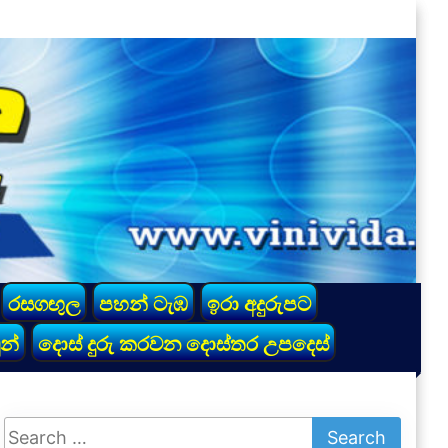
රසගඟුල
පහන් ටැඹ
ඉරා අදුරුපට
න්
දොස් දුරු කරවන දොස්තර උපදෙස්