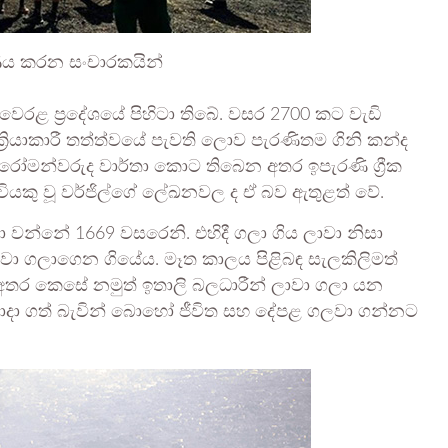
ණය කරන සංචාරකයින්
වෙරළ ප්‍රදේශයේ පිහිටා තිබේ. වසර 2700 කට වැඩි
්‍රියාකාරී තත්ත්වයේ පැවති ලොව පැරණිතම ගිනි කන්ද
්ම රෝමන්වරුද වාර්තා කොට තිබෙන අතර ඉපැරණි ග්‍රීක
ිවියකු වූ වර්ජිල්ගේ ලේඛනවල ද ඒ බව ඇතුළත් වේ.
ා වන්නේ 1669 වසරෙනි. එහිදී ගලා ගිය ලාවා නිසා
ාවා ගලාගෙන ගියේය. මෑත කාලය පිළිබඳ සැලකිලිමත්
වූ අතර කෙසේ නමුත් ඉතාලි බලධාරීන් ලාවා ගලා යන
ොදා ගත් බැවින් බොහෝ ජීවිත සහ දේපළ ගලවා ගන්නට