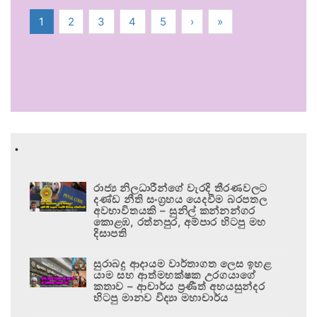
1
2
3
4
5
›
»
.
රාජ්‍ය නිලධාරීන්ගේ වැරදි තීරණවලට
දණ්ඩ නීති සංග්‍රහය යෙදවීම බරපතල
අවභාවිතයකි – සුනිල් කන්නන්ගර
කොළඹ, රත්නපුර, අම්පාර හිටපු මහ
දිසාපති
සුරාබදු ආදායම වාර්තාගත ලෙස ඉහළ
යාම සහ ආත්මභක්ෂක උරගයාගේ
කතාව – ආචාර්ය ප්‍රණීත් අභයසුන්දර
හිටපු මානව විද්‍යා මහාචාර්ය