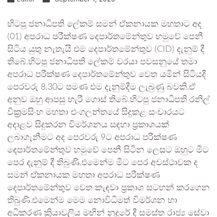
හිටපු ජනාධිපති ලේකම් සමන් ඒකනායක මහතාට අද
(01) අපරාධ පරීක්ෂණ දෙපාර්තමේන්තුව හමුවේ පෙනී
සිටිය යුතු නැතැයි එම දෙපාර්තමේන්තුව (CID) දැනුම් දී
තිබේ.හිටපු ජනාධිපති ලේකම් වරයා පවසනුයේ තමා
අපරාධ පරීක්ෂණ දෙපාර්තමේන්තුව වෙත යමින් සිටියදී
පෙරවරු 8.30ට පමණ එම දැනුම්දීම ලැබුණු බවකි.ඒ
අනුව ඔහු ආපසු හැරී ගොස් තිබේ.හිටපු ජනාධිපති රනිල්
වික්‍රමසිංහ මහතා එංගලන්තයේ සිදුකළ සංචාරයට
අදාළව සිදුකරන විමර්ශනය සඳහා ප්‍රකාශයක්
ලබාගැනීමට අද පෙරවරු 9ට අපරාධ පරීක්ෂණ
දෙපාර්තමේන්තුව හමුවේ පෙනී සිටින ලෙසට ඔහුට මීට
පෙර දැනුම් දී තිබුණි.එමෙන්ම මීට පෙර අවස්ථාවක ද
සමන් ඒකනායක මහතා අපරාධ පරීක්ෂණ
දෙපාර්තමේන්තුව වෙත කැඳවා ප්‍රකාශ සටහන් කරගෙන
තිබුණි.එමෙන්ම මෙම නොවිධිමත් විමර්ශන හා
අධිකරණ ක්‍රියාවලිය මඟින් නුදුරේ දී සමස්ත රාජ්‍ය සේවා