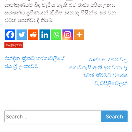
යාන්ත්‍රණයම බිඳ වැටිය හැකි බව රාජ්‍ය පරිපාලනය
සම්බන්ධ ප්‍රවීණයන් කිහිප දෙනකු විසින්ම මේ වන
විටත් පෙන්වා දී තිබේ.
කාලීන පුවත්
එක්දින ක්‍රිකට් තරගාවලියේ
රාජ්‍ය ආයතනවල
ජය ශ්‍රී ලංකාවට
ගොඩගැසී ඇති අනවශ්‍ය දෑ
ඉවත් කිරීමට විශේෂ
වැඩපිළිවෙලක්