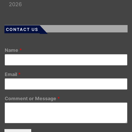
2026
CONTACT US
Name
*
Email
*
Comment or Message
*