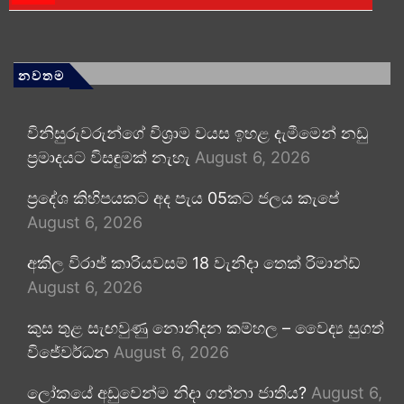
නවතම
විනිසුරුවරුන්ගේ විශ්‍රාම වයස ඉහළ දැමීමෙන් නඩු
ප්‍රමාදයට විසඳුමක් නැහැ
August 6, 2026
ප්‍රදේශ කිහිපයකට අද පැය 05කට ජලය කැපේ
August 6, 2026
අකිල විරාජ් කාරියවසම් 18 වැනිදා තෙක් රිමාන්ඩ්
August 6, 2026
කුස තුළ සැඟවුණු නොනිදන කම්හල – වෛද්‍ය සුගත්
විජේවර්ධන
August 6, 2026
ලෝකයේ අඩුවෙන්ම නිදා ගන්නා ජාතිය?
August 6,