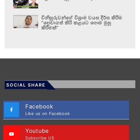
විනිසුරුවන්ගේ විශ්‍රාම වයස දීර්ඝ කිරීම
“දොවාගත් කිරි කළයට ගොම මුසු
කිරීමක්”
SOCIAL SHARE
Facebook
Like us on Facebook
Youtube
Subscribe US