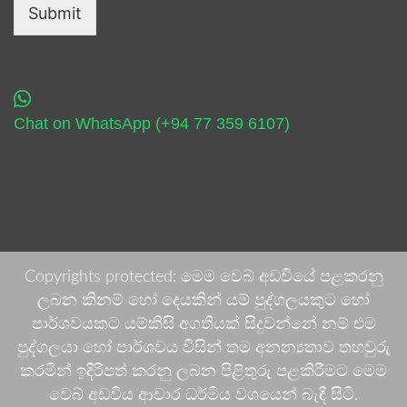
Submit
Chat on WhatsApp (+94 77 359 6107)
Copyrights protected: මෙම වෙබ් අඩවියේ පළකරනු
ලබන කිනම් හෝ දෙයකින් යම් පුද්ගලයකුට හෝ
පාර්ශවයකට යම්කිසි අගතියක් සිදුවන්නේ නම් එම
පුද්ගලයා හෝ පාර්ශවය විසින් තම අනන්‍යතාව තහවුරු
කරමින් ඉදිරිපත් කරනු ලබන පිළිතුරු පළකිරීමට මෙම
වෙබ් අඩවිය ආචාර ධර්මීය වශයෙන් බැඳී සිටී.