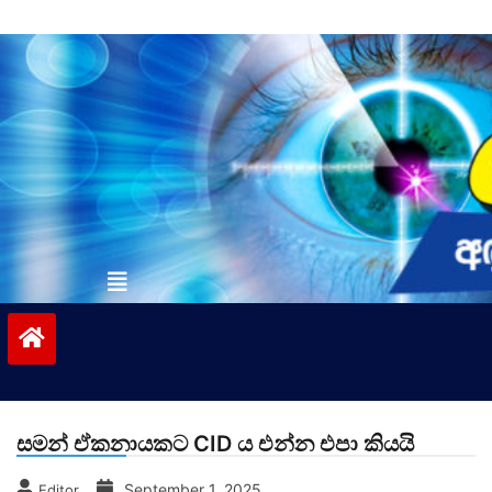
Skip
to
content
vinivida.lk
සමන් ඒකනායකට CID ය එන්න එපා කියයි
September 1, 2025
Editor