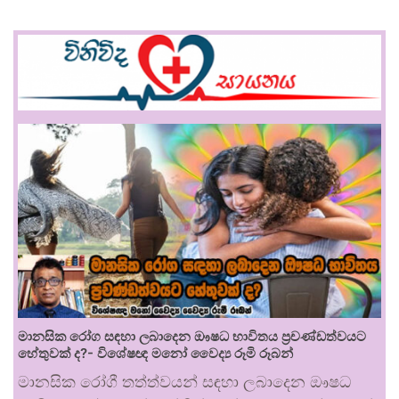
මානසික රෝග සඳහා ලබාදෙන ඖෂධ භාවිතය ප්‍රචණ්ඩත්වයට
හේතුවක් ද?- විශේෂඥ මනෝ වෛද්‍ය රූමි රූබන්
මානසික රෝගී තත්ත්වයන් සඳහා ලබාදෙන ඖෂධ