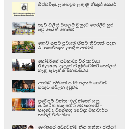
විශ්වවිද්‍යාල කඩඉම් ලකුණු නිකුත් කෙරේ
නැව් වලින් බහලුම් මුහුදට පෙරලීම සුළු
පටු දෙයක් නොවේ
ගොවි ගතට සුවයත් හිතට නිවනත් සදන
AI ගොවිතැන ළඟදීම අපටත්
හෝමර්ගේ සම්භාව්‍ය වීර කාව්‍යය
Odyssey ඇසුරෙන් ක්‍රිස්ටෝෆර් නෝලන්
තැනූ දැවැන්ත සිනමාපටය
අපරාධ නීතියේ පරම පදනම හෙවත්
වරදට සරිලන දඬුවම
ප්‍රවේසම් වන්න; එල් නිනෝ යනු
පාරිසරික හෘද රෝග අවදානමකි –
හෘදවේද විශේෂඥ වෛද්‍ය මහාචාර්ය
නාමල් විජයසිංහ
ලෝකයේ අඩුවෙන්ම නිදා ගන්නා ජාතිය?