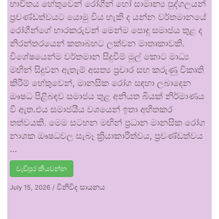
භාවිතය හේතුවෙන් රෝගීන් හෝ සාමාන්‍ය පුද්ගලයන්
ප්‍රචණ්ඩත්වයට යොමු විය හැකි ද යන්න වර්තමානයේ
රෝගීන්ගේ භාරකරුවන් මෙන්ම පොදු සමාජය තුළ ද
නිරන්තරයෙන් කතාබහට ලක්වන මාතෘකාවකි.
විශේෂයෙන්ම වර්තමාන සිදුවීම් මුල් කොට මාධ්‍ය
මඟින් සිදුවන ඇතැම් අසත්‍ය ප්‍රචාර සහ කරුණු විකෘති
කිරීම් හේතුවෙන්, මානසික රෝග සඳහා ලබාදෙන
ඖෂධ පිළිබඳව සමාජය තුළ අනියත බියක් නිර්මාණය
වී ඇත.එය සමාජයීය වශයෙන් ඉතා අහිතකර
තත්වයකි. මෙම සටහන මඟින් ප්‍රධාන මානසික රෝග
නාශක ඖෂධවල සැබෑ ක්‍රියාකාරීත්වය, ප්‍රචණ්ඩත්වය
…
වැඩිපුර කියවන්න
විනිවිද සායනය
July 15, 2026
/