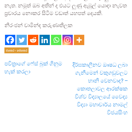
නැත. නමුත් ඔබ අතින් ද එයට ලුණු ඇඹුල් යොදා නැවත
ප්‍රචාරය නොකර සිටීම වඩාත් යහපත් දෙයකි.
නිරංජන් චාමින්ද කරුණාතිලක
එතෙර - මෙතෙර
පවිත්‍රාගේ ෆේස් බුක් ගිනුම
දීර්ඝකාලීනව ඖෂධ ලබා
හැක් කරලා
ගැනීමෙන් වකුගඩුවලට
හානි වෙනවාද? –
කොතලාවල ආරක්ෂක
විශ්ව විද්‍යාලයේ වෛද්‍ය
විද්‍යා මහාචාර්ය නාමල්
විජයසිංහ