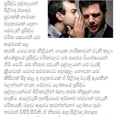
ප්‍රසිද්ධ පුද්ගලයන්
පිළිබඳ ඕපාදූප
ප්‍රවෘත්ති නරඹන
බහුතරයක් දෙනා
මෙවැනි ප්‍රසිද්ධ
චරිත කෙරෙහි යම්
ආදරයක් පළ
කරති. මෙය නළු නිළියන්, ගායක ගායිකාවන් වැනි කලා
ක්ෂේත්‍රයේ ප්‍රසිද්ධ චරිතවලට මේ ආදරය විශේෂයෙන්
හිමි වෙයි. මේ නිසාම එවැනි පුද්ගලයන් යම් වැරදි
ක්‍රියාවක්, සමාජ සම්මතයට අනුකූල නොවන යම්
කිසිවක් සිදු කළ ද බහුතරයක් ඒ පිළිබඳ වැරදි ඇසකින්
බලන්නේ නැත. මේවාට ලෝකයේ ප්‍රසිද්ධ
පුද්ගලයන්ගේ ජීවිතවලින් ඕනෑ තරම් නිදසුන් ගත
හැකිය. අසල්වැසි ඉන්දියාවේ අමිතාබ් භච්චාන් එවැනි
චරිතයකි. ඔහුට ආදරය කරන්න්නෝ ලෝකය පුරා
තවමත් විසිරී සිටිති. ඒ නිසාම ඔහු පිළිබඳ ඕපාදූප