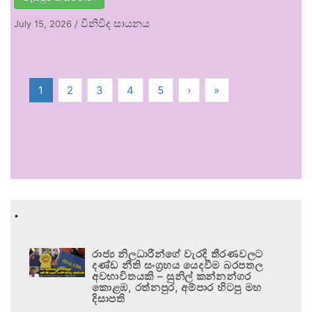
විනිවිද සායනය
July 15, 2026
/
1
2
3
4
5
›
»
.
රාජ්‍ය නිලධාරීන්ගේ වැරදි තීරණවලට
දණ්ඩ නීති සංග්‍රහය යෙදවීම බරපතල
අවභාවිතයකි – සුනිල් කන්නන්ගර
කොළඹ, රත්නපුර, අම්පාර හිටපු මහ
දිසාපති