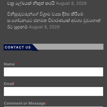
චක්‍ර ලේඛයක් නිකුත් කරයි
August 8, 2026
විනිසුරුවරුන්ගේ විශ්‍රාම වයස දීර්ඝ කිරීමේ
සංශෝධනයට ජනමත විචාරණයක් අවශ්‍ය වුවහොත්
ඊට සූදානම්
August 8, 2026
CONTACT US
Name
*
Email
*
Comment or Message
*