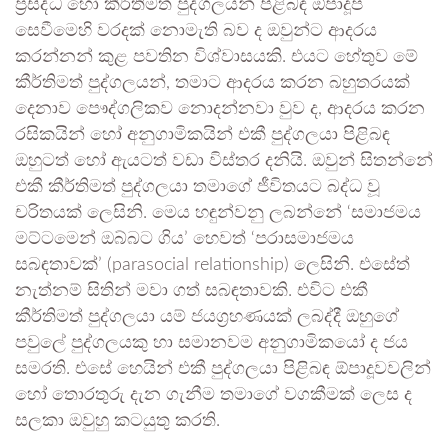
ප්‍රසිද්ධ හෝ කීර්තිමත් පුද්ගලයන් පිළිබඳ ඕපාදූප
සෙවීමෙහි වරදක් නොමැති බව ද ඔවුන්ට ආදරය
කරන්නන් කුළ පවතින විශ්වාසයකි. එයට හේතුව මේ
කීර්තිමත් පුද්ගලයන්, තමාට ආදරය කරන බහුතරයක්
දෙනාව පෞද්ගලිකව නොදන්නවා වුව ද, ආදරය කරන
රසිකයින් හෝ අනුගාමිකයින් එකී පුද්ගලයා පිළිබඳ
ඔහුටත් හෝ ඇයටත් වඩා විස්තර දනියි. ඔවුන් සිතන්නේ
එකී කීර්තිමත් පුද්ගලයා තමාගේ ජීවිතයට බද්ධ වූ
චරිතයක් ලෙසිනි. මෙය හඳුන්වනු ලබන්නේ ‘සමාජමය
මට්ටමෙන් ඔබ්බට ගිය’ හෙවත් ‘පරාසමාජමය
සබඳතාවක්’ (parasocial relationship) ලෙසිනි. එසේත්
නැත්නම් සිතින් මවා ගත් සබඳතාවකි. එවිට එකී
කීර්තිමත් පුද්ගලයා යම් ජයග්‍රහණයක් ලබද්දී ඔහුගේ
පවුලේ පුද්ගලයකු හා සමානවම අනුගාමිකයෝ ද ජය
සමරති. එසේ හෙයින් එකී පුද්ගලයා පිළිබඳ ඕපාදූවවලින්
හෝ තොරතුරු දැන ගැනීම තමාගේ වගකීමක් ලෙස ද
සලකා ඔවුහු කටයුතු කරති.