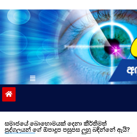
Skip
to
content
vinivida.lk
සමාජයේ බොහොමයක් දෙනා කීර්තිමත්
පුද්ගලයන් ගේ ඕපාදූප පසුපස ලුහු බඳින්නේ ඇයි?