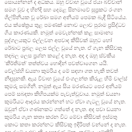
සොයන්නන් ද අධිකය. ඔහු විවාහ වූයේ ජයා බච්චාන්
සමග වුව ද හින්දි සහ දෙමළ සිනමාවේ සුප්‍රකට රංගන
ශිල්පිනියක වූ රේඛා සමග අනියම් පෙමක බැඳී සිටියේය.
එය ක්ෂේත්‍රය තුළ පමණක් නොව ලොව පුරාම ප්‍රසිද්ධව
ගිය කාරණයකි. නමුත් මෙවැන්නක් කළ සාමාන්‍ය
පුද්ගලයකුට එල්ලවන අපවාද කිසිවක් ඔහුට හෝ
රේඛාට ප්‍රබල ලෙස එල්ල වූයේ නැත. ඒ ගැන කිසිවකු
තදබල ලෙස ප්‍රශ්න කළේ ද නැත. අද ද ඔහු ස්වකීය
‘කීර්තිමත්’ තත්ත්වය හොඳින් පවත්වාගෙන යයි.
වේල්ස්හි ඩයනා කුමරිය ද මේ සඳහා ගත හැකි තවත්
නිදසුනකි. ඇය විවාහ වූයේ එංගලන්ත කිරුළ හිමි චාල්ස්
කුමරු සමගිනි. නමුත් ඇය සිය මරණයට පෙර අනියම්
පෙම් සබඳතා කිහිපයක්ම පැවැත්වූවාය. නමුත් ඩයනා
කුමරියට ආදරය කරන්නන් හට ඒවා ගැටලු වූයේ නැත.
ඔවුන් ඒවා ගණනකට ගත්තේ ද නැත. අද පවා ඩයනා
කුමරිය ගැන කතා කරන විට මේවා කිසිවක් ඉස්මතු
කොට කතා කරන්නට කිසිවකු ඉදිරිපත් වන්නේ ද නැත.