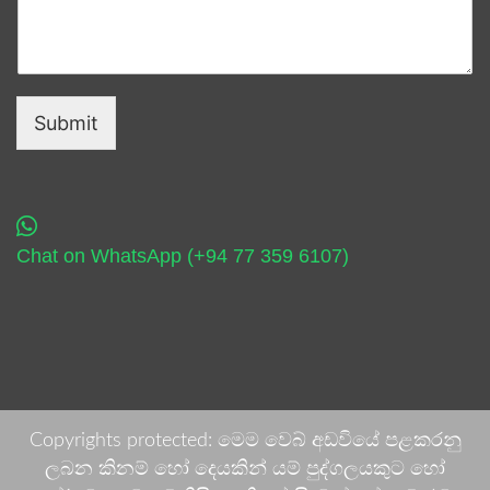
Submit
Chat on WhatsApp (+94 77 359 6107)
Copyrights protected: මෙම වෙබ් අඩවියේ පළකරනු
ලබන කිනම් හෝ දෙයකින් යම් පුද්ගලයකුට හෝ