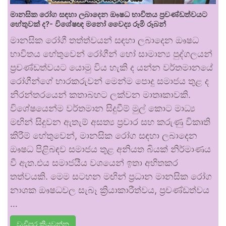
මානසික රෝග සඳහා ලබාදෙන ඖෂධ භාවිතය ප්‍රචණ්ඩත්වයට
හේතුවක් ද?- විශේෂඥ මනෝ වෛද්‍ය රූමි රූබන්
මානසික රෝගී තත්ත්වයන් සඳහා ලබාදෙන ඖෂධ
භාවිතය හේතුවෙන් රෝගීන් හෝ සාමාන්‍ය පුද්ගලයන්
ප්‍රචණ්ඩත්වයට යොමු විය හැකි ද යන්න වර්තමානයේ
රෝගීන්ගේ භාරකරුවන් මෙන්ම පොදු සමාජය තුළ ද
නිරන්තරයෙන් කතාබහට ලක්වන මාතෘකාවකි.
විශේෂයෙන්ම වර්තමාන සිදුවීම් මුල් කොට මාධ්‍ය
මඟින් සිදුවන ඇතැම් අසත්‍ය ප්‍රචාර සහ කරුණු විකෘති
කිරීම් හේතුවෙන්, මානසික රෝග සඳහා ලබාදෙන
ඖෂධ පිළිබඳව සමාජය තුළ අනියත බියක් නිර්මාණය
වී ඇත.එය සමාජයීය වශයෙන් ඉතා අහිතකර
තත්වයකි. මෙම සටහන මඟින් ප්‍රධාන මානසික රෝග
නාශක ඖෂධවල සැබෑ ක්‍රියාකාරීත්වය, ප්‍රචණ්ඩත්වය
…
වැඩිපුර කියවන්න