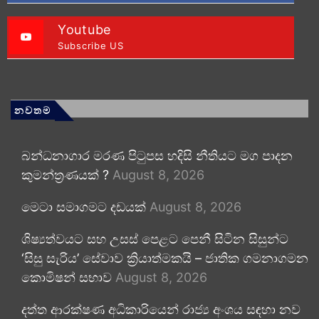
Youtube
Subscribe US
නවතම
බන්ධනාගාර මරණ පිටුපස හදිසි නීතියට මග පාදන
කුමන්ත්‍රණයක් ?
August 8, 2026
මෙටා සමාගමට දඩයක්
August 8, 2026
ශිෂ්‍යත්වයට සහ උසස් පෙළට පෙනී සිටින සිසුන්ට
‘සිසු සැරිය’ සේවාව ක්‍රියාත්මකයි – ජාතික ගමනාගමන
කොමිෂන් සභාව
August 8, 2026
දත්ත ආරක්ෂණ අධිකාරියෙන් රාජ්‍ය අංශය සඳහා නව