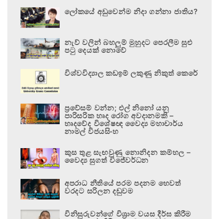
ලෝකයේ අඩුවෙන්ම නිදා ගන්නා ජාතිය?
නැව් වලින් බහලුම් මුහුදට පෙරලීම සුළු
පටු දෙයක් නොවේ
විශ්වවිද්‍යාල කඩඉම් ලකුණු නිකුත් කෙරේ
ප්‍රවේසම් වන්න; එල් නිනෝ යනු
පාරිසරික හෘද රෝග අවදානමකි –
හෘදවේද විශේෂඥ වෛද්‍ය මහාචාර්ය
නාමල් විජයසිංහ
කුස තුළ සැඟවුණු නොනිදන කම්හල –
වෛද්‍ය සුගත් විජේවර්ධන
අපරාධ නීතියේ පරම පදනම හෙවත්
වරදට සරිලන දඬුවම
විනිසුරුවන්ගේ විශ්‍රාම වයස දීර්ඝ කිරීම