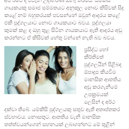
අප රටේ ද එවැනි උදාහරණ ඕනෑ තරම්ය. යම්කිසි
ගායකයකු සමාජ සම්මතයට අනුකූල නොව කිසිවක් සිදු
කළේ නම් බහුතරයක් පවසන්නේ ඔවුන් ආදරය කළේ
එකී පුද්ගලයාට නොව ගායකයාට බවය. පුද්ගලයා
කුමක් කළ ද ඔහු තුළ සිටින ගායකයාට ඇති ආදරය අඩු
කරන්නට ඒ කිසිවක් හේතු වන්නේ නැති බව බවය.
ප්‍රසිද්ධ හෝ
කීර්තිමත්
පුද්ගලයින් පිළිබඳ
ඕපාදූප කියවීම
මානසික ආතතිය
අඩු කරගැනීමේ
උපක්‍රමයක්
ලෙසින් ද අර්ථ
දක්වා තිබේ. යම්කිසි පුද්ගලයකු සතුව ඇති අතෘප්තකර
ස්වභාවය, නොසතුට, ආතතිය වැනි මානසික
තත්ත්වයන්ගෙන් සහනයක් ලබාගන්නට මේ තුළින්