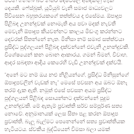
පටන් ගන්නා බව නිතර දෙවේලේ අත්දකිනු හැකි
දෙයකි. ෆේස්බුක්, යූටියුබ් වැනි සමාජ මාධ්‍යවලට
පිවිසෙන බහුතරයකගේ තත්ත්වය ද එසේමය. ඕපාදූප
පිළිබඳ උනන්දුවක් නොමැති අය පවා මදක් නැවතී
මෙවැනි ඕපාදූප කියවන්නට කාලය මිඩංගු කරන්නට
දෙවරක් සිතන්නේ නැත. මිනිසා නම් සමාජ සත්ත්වයා
ප්‍රසිද්ධ පුද්ගලයන් පිළිබඳ දක්වන්නේ එවැනි උනන්දුවකි.
විශේෂයෙන් කන බොන ආකාරය, ගමන් බිමන්, විවාහ,
ආදර සබඳතා ආදිය කෙරෙහි වැඩි උනන්දුවක් දක්වයි.
“අනේ මට නම් ඔය නළු නිළියන්ගේ, ප්‍රසිද්ධ මිනිසුන්ගේ
ඕපාදූපවලින් වැඩක් නෑ” මෙසේ පවසන අය ඔබට ඕනෑ
තරම් දැක ඇති. නමුත් එසේ පවසන අයම ප්‍රසිද්ධ
පුද්ගලයන් පිළිබඳ සොයන්නට දක්වන්නේ පුදුම
උනන්දුවකි. මේ ඇතැම් ප්‍රවෘත්ති සර්ව සම්පූර්ණ සත්‍ය
නොවේ. අනුමානයක් ලෙස සිතා පළ කරන ඕපාදූප
ප්‍රවෘත්ති, බැලූ බැල්මට පෙනෙන්නේ සත්‍ය ප්‍රවෘත්තියක
හැටියටය. ස්වකීය බුද්ධියෙන් විමසා බලා යමක්