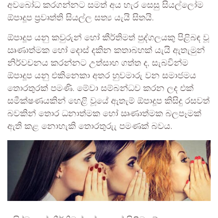
අවබෝධ කරගන්නට සමත් අය හැර සෙසු සියල්ලෝම
ඕපාදූප ප්‍රවෘත්ති සියල්ල සත්‍ය යැයි සිතයි.
ඕපාදූප යනු කවුරුන් හෝ කීර්තිමත් පුද්ගලයකු පිළිබඳ වූ
ඍණාත්මක හෝ දොස් දකින කතාබහක් යැයි ඇතැමුන්
නිර්වචනය කරන්නට උත්සාහ ගත්ත ද, සැබවින්ම
ඕපාදූප යනු එකිනෙකා අතර හුවමාරු වන සමාජමය
තොරතුරක් පමණි. මේවා සම්බන්ධව කරන ලද එක්
සමීක්ෂණයකින් හෙළි වූයේ ඇතැම් ඕපාදූප කිසිදු රසවත්
බවකින් තොර ධනාත්මක හෝ ඍණාත්මක බලපෑමක්
ඇති කළ නොහැකි තොරතුරුැ පමණක් බවය.