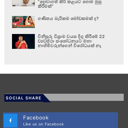
“දොවාගත් කිරි කළයට ගොම මුසු
කිරීමක්”
ගණිතය බැරිකම මෝඩකමක් ද?
විනිසුරු විශ්‍රාම වයස දිගු කිරීමේ 22
ව්‍යවස්ථා සංශෝධනයට මහා
නාහිමිවරුන්ගෙන් විරෝධයක් නෑ
SOCIAL SHARE
Facebook
Like us on Facebook