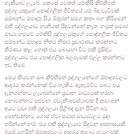
හැකියාව ලැබේ. කෙසේ වෙතත් යම්කිසි කීර්තිමත්
පුද්ගලයකුගේ පෞද්ගලික ජීවිතයේ යම් බිඳ වැටීමක්
සම්බන්ධ ඕපාදූප සිය මිතුරන් සමග කතා බහ කිරීමෙන්
එකී පුද්ගලයාට හානියක් සිදුවන්නේ නැත. නමුත් සමාජ
මාධ්‍ය හමුවේ යම්කිසි පුද්ගලයකුගේ පෞද්ගලික ජීවිතය
සම්බන්ධ ඕපාදූප නිතර නිතර ප්‍රචාරණය කරන්නට
තීරණය කළ හොත් එය බොහෝ විට එකී ප්‍රසිද්ධ
පුද්ගලයාට එය පෞද්ගලික බලපෑමක් එල්ල කරන්නට
ඉඩ තිබේ.
මෙය කියවන ඔබ කීර්තිමත් පුද්ගලයන්ගේ ඕපාදූපවලට
ආදරය කරන්නෙක් විය හැකිය. ඇතැම්විට ඔබට එය
දැනගන්නට ලැබෙන්නේ ප්‍රධාන මාධ්‍යයක් හරහා
නොවන්නට පුළුවන. එවැනි අවස්ථාවක දී තමා අන්
අයට වඩා එකී පුද්ගලයා පිළිබඳ දැන සිටින බව
පෙන්වන්නට ගොස් ඒවා සමාජ මාධ්‍යවලට මුදා
හරින්නේ නම්, එය එකී පුද්ගලයාට සිදුවන අපහාසයකි.
එසේ හෙයින් ඕපාදූපවලට ආදරය කළාට ගැටලුවක්