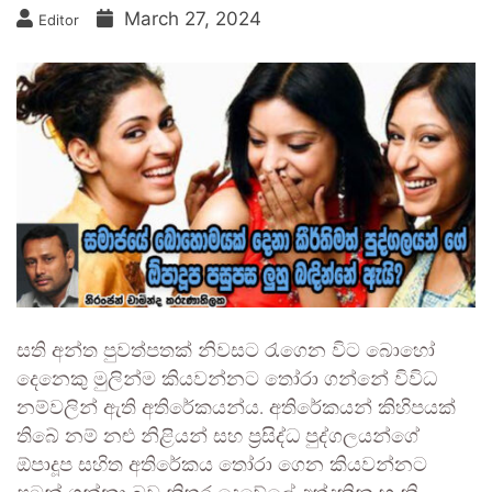
March 27, 2024
Editor
සති අන්ත පුවත්පතක් නිවසට රැගෙන විට බොහෝ
දෙනෙකු මුලින්ම කියවන්නට තෝරා ගන්නේ විවිධ
නම්වලින් ඇති අතිරේකයන්ය. අතිරේකයන් කිහිපයක්
තිබේ නම් නළු නිළියන් සහ ප්‍රසිද්ධ පුද්ගලයන්ගේ
ඕපාදූප සහිත අතිරේකය තෝරා ගෙන කියවන්නට