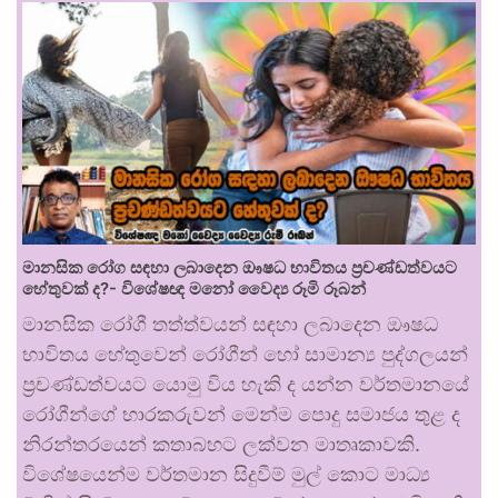
මානසික රෝග සඳහා ලබාදෙන ඖෂධ භාවිතය ප්‍රචණ්ඩත්වයට
හේතුවක් ද?- විශේෂඥ මනෝ වෛද්‍ය රූමි රූබන්
මානසික රෝගී තත්ත්වයන් සඳහා ලබාදෙන ඖෂධ
භාවිතය හේතුවෙන් රෝගීන් හෝ සාමාන්‍ය පුද්ගලයන්
ප්‍රචණ්ඩත්වයට යොමු විය හැකි ද යන්න වර්තමානයේ
රෝගීන්ගේ භාරකරුවන් මෙන්ම පොදු සමාජය තුළ ද
නිරන්තරයෙන් කතාබහට ලක්වන මාතෘකාවකි.
විශේෂයෙන්ම වර්තමාන සිදුවීම් මුල් කොට මාධ්‍ය