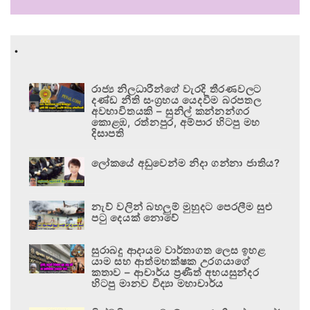
.
රාජ්‍ය නිලධාරීන්ගේ වැරදි තීරණවලට
දණ්ඩ නීති සංග්‍රහය යෙදවීම බරපතල
අවභාවිතයකි – සුනිල් කන්නන්ගර
කොළඹ, රත්නපුර, අම්පාර හිටපු මහ
දිසාපති
ලෝකයේ අඩුවෙන්ම නිදා ගන්නා ජාතිය?
නැව් වලින් බහලුම් මුහුදට පෙරලීම සුළු
පටු දෙයක් නොවේ
සුරාබදු ආදායම වාර්තාගත ලෙස ඉහළ
යාම සහ ආත්මභක්ෂක උරගයාගේ
කතාව – ආචාර්ය ප්‍රණීත් අභයසුන්දර
හිටපු මානව විද්‍යා මහාචාර්ය