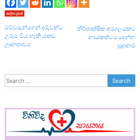
කාලීන පුවත්
මව්වරුන්ගෙන් දරුවන්ට
නිර්පාක්ෂික අරගලයකට
උරුම විය හැකි යකඩ
නායකත්වය දෙන්න
ඌනතාවය
සූදානම්