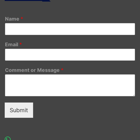
Name
*
Email
*
Comment or Message
*
Submit