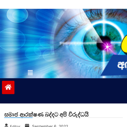
Skip
to
content
vinivida.lk
සමාජ ආරක්ෂණ බද්දට අපි විරුද්ධයි
September 6, 2022
Editor