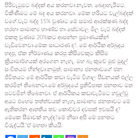
පිරිවැටුමට බද්දක් අය කරනවා.නැවත, බෙදාහැරීමට,
විකිණීමට මේ බදු අය කරනවා. මේක හරියට වැල්බද්දක්
වගේ.වැට් බද්ද 15% වුණාට මේ සමාජ ආරක්ෂණ බද්ද
හරහා සාමාන්‍ය භාණ්ඩ හා සේවාවල මිල වැට් බද්දත්
එකතු වුණාම 20%කට ආසන්න ප්‍රමාණයකින්
වැඩිවෙනවා.මේක සාධාරණ ද?. මේ ආර්ථික අර්බුදය
හදපු, ඒක නිර්මාණය කරපු කිසිවෙකුට කිසිම
ක්‍රියාමාර්ගයක් අරගෙන නැහැ. මහ බැංකුවේ මුළු මුදල්
සංචිතයම හින්දුවා.නමුත්, සාමාන්‍ය ජනතාවගේ ජන
ජීවිතයට මේ ආර්ථික කඩා වැටීම විශාල පීඩනයක් එල්ල
කරමින් තිබෙනවා.මේ අර්බුදයේ ප්‍රතිවිපාක ජනතාව මත
පටවමින් තිබෙනවා. ඒ ආර්ථිකය කඩාවැටීමට හවුල්වූ
අයට එහෙම තත්ත්වයක් නැහැ.සාමාන්‍ය ජනතාවට මේ
ඇතිකරන ආතතිය තව කොච්චර දවසක් ඉවසයි ද?
මේකෙ සීමාවක් නැද්ද?මේ නිසා අපි මේ පනතට
විරුද්ධයි.”ඒ මහතා කියයි.