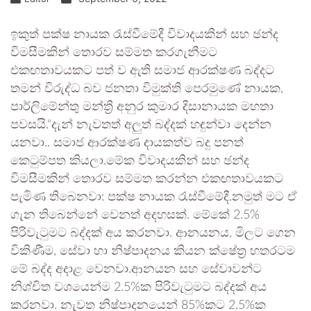
ඉකුත් පක්ෂ නායක රැස්වීමේදී විවාදයකින් සහ ඡන්ද
විමසීමකින් තොරව සම්මත කරගැනීමට
එකඟතාවයකට පත් ව ඇති සමාජ ආරක්ෂණ බද්දට
තමන් විරුද්ධ බව ජනතා විමුක්ති පෙරමුණේ නායක,
පාර්ලිමේන්තු මන්ත්‍රී අනුර කුමාර දිසානායක මහතා
පවසයි.“දැන් නැවතත් අලුත් බද්දක් හඳුන්වා දෙන්න
යනවා.. සමාජ ආරක්ෂණ දායකත්ව බදු පනත්
කෙටුම්පත කියලා.මේක විවාදයකින් සහ ඡන්ද
විමසීමකින් තොරව සම්මත කරන්න එකඟතාවයකට
පැමිණ තිබෙනවා: පක්ෂ නායක රැස්වීමේදී.නමුත් මට ඒ
ගැන තිබෙන්නේ වෙනත් අදහසක්. මේකේ 2.5%
පිරිවැටුමට බද්දක් අය කරනවා. ආනයනය, මිලට ගෙන
විකිණීම, සේවා හා නිෂ්පාදනය කියන ක්ෂේත්‍ර හතරටම
මේ බද්ද අදාළ වෙනවා.ආනයන සහ සේවාවන්ට
නිශ්චිත වශයෙන්ම 2.5%ක පිරිවැටුමට බද්දක් අය
කරනවා. නැවත නිෂ්පාදනයෙන් 85%කට 2.5%ක