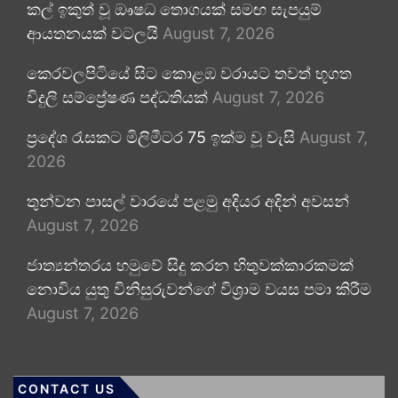
කල් ඉකුත් වූ ඖෂධ තොගයක් සමඟ සැපයුම්
ආයතනයක් වටලයි
August 7, 2026
කෙරවලපිටියේ සිට කොළඹ වරායට තවත් භූගත
විදුලි සම්ප්‍රේෂණ පද්ධතියක්
August 7, 2026
ප්‍රදේශ රැසකට මිලිමීටර 75 ඉක්ම වූ වැසි
August 7,
2026
තුන්වන පාසල් වාරයේ පළමු අදියර අදින් අවසන්
August 7, 2026
ජාත්‍යන්තරය හමුවේ සිදු කරන හිතුවක්කාරකමක්
නොවිය යුතු විනිසුරුවන්ගේ විශ්‍රාම වයස පමා කිරීම
August 7, 2026
CONTACT US