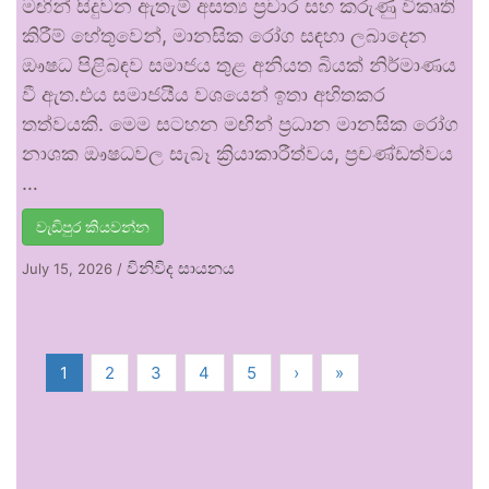
මඟින් සිදුවන ඇතැම් අසත්‍ය ප්‍රචාර සහ කරුණු විකෘති
කිරීම් හේතුවෙන්, මානසික රෝග සඳහා ලබාදෙන
ඖෂධ පිළිබඳව සමාජය තුළ අනියත බියක් නිර්මාණය
වී ඇත.එය සමාජයීය වශයෙන් ඉතා අහිතකර
තත්වයකි. මෙම සටහන මඟින් ප්‍රධාන මානසික රෝග
නාශක ඖෂධවල සැබෑ ක්‍රියාකාරීත්වය, ප්‍රචණ්ඩත්වය
…
වැඩිපුර කියවන්න
විනිවිද සායනය
July 15, 2026
/
1
2
3
4
5
›
»