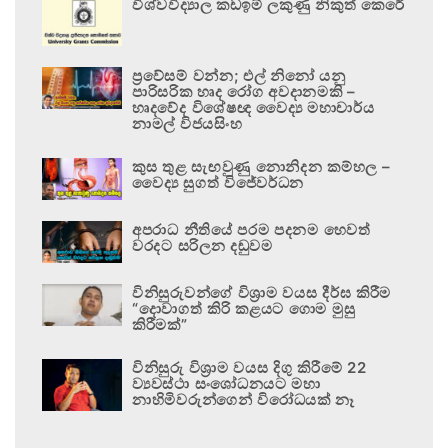
විශ්වවිද්‍යාල කඩඉම් ලකුණු නිකුත් කෙරේ
ප්‍රවේසම් වන්න; එල් නිනෝ යනු
පාරිසරික හෘද රෝග අවදානමකි –
හෘදවේද විශේෂඥ වෛද්‍ය මහාචාර්ය
නාමල් විජයසිංහ
කුස තුළ සැඟවුණු නොනිදන කම්හල –
වෛද්‍ය සුගත් විජේවර්ධන
අපරාධ නීතියේ පරම පදනම හෙවත්
වරදට සරිලන දඬුවම
විනිසුරුවන්ගේ විශ්‍රාම වයස දීර්ඝ කිරීම
“දොවාගත් කිරි කළයට ගොම මුසු
කිරීමක්”
විනිසුරු විශ්‍රාම වයස දිගු කිරීමේ 22
ව්‍යවස්ථා සංශෝධනයට මහා
නාහිමිවරුන්ගෙන් විරෝධයක් නෑ