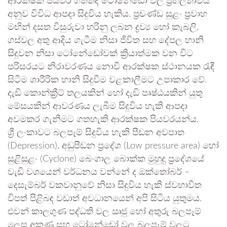
ආරක්ෂක පියවර ගත්තද ටෝනේඩෝ වල ප්‍රභලතාවය
අනුව විවිධ ආපදා සිදුවිය හැකිය. ප්‍රචණ්ඩ සුළං ප්‍රවාහ
මඟින් දසත විසුරුවා හරිනු ලබන ද්‍රව්‍ය හෝ කැබලි,
ගස්වල අතු ආදිය ගැටීම නිසා ජීවිත සහ දේපල හානි
සිදුවන නිසා ටෝනේඩෝවක් ක්‍රියාත්මක වන විට
පරිසරයට නිරාවරණය නොවී ආරක්ෂක ස්ථානයක රැඳී
සිටීම ශාරීරික හානි සිදුවීම වළකාලීමට උපාකාර වේ.
දැඩි කොන්ක්‍රීට් තලයකින් හෝ දැඩි පෘෂ්ඨයකින් යුතු
මේසයකින් ආවරණය ලැබීම සිදුවිය හැකි ආපදා
අවමකර ගැනීමට ගතහැකි ආරක්ෂක පියවරයන්ය.
ශ්‍රී ලංකාවට බලපෑම් සිදුවිය හැකි පීඩන අවපාත
(Depression), අඩුපීඩන ප්‍රදේශ (Low pressure area) හෝ
සුළිසුළං (Cyclone) බෙංගාල බොක්ක මුහුදු ප්‍රදේශයේ
වැඩි වශයෙන් වර්ධනය වන්නේ ද ඔක්තෝබර් –
දෙසැම්බර් වකවානුවේ නිසා සිදුවිය හැකි ස්වභාවිත
විපත් පිළිබඳ වඩාත් අවධානයෙන් අපි සිටිය යුතුමය.
එවන් කාලගුණ පද්ධති වල ඍජු හෝ අතුරු බලපෑම්
ලෙස අකුණු සහ ටෝනේඩෝ වල බලපෑම් වලට