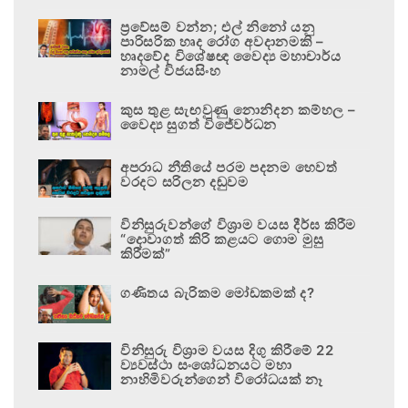
ප්‍රවේසම් වන්න; එල් නිනෝ යනු
පාරිසරික හෘද රෝග අවදානමකි –
හෘදවේද විශේෂඥ වෛද්‍ය මහාචාර්ය
නාමල් විජයසිංහ
කුස තුළ සැඟවුණු නොනිදන කම්හල –
වෛද්‍ය සුගත් විජේවර්ධන
අපරාධ නීතියේ පරම පදනම හෙවත්
වරදට සරිලන දඬුවම
විනිසුරුවන්ගේ විශ්‍රාම වයස දීර්ඝ කිරීම
“දොවාගත් කිරි කළයට ගොම මුසු
කිරීමක්”
ගණිතය බැරිකම මෝඩකමක් ද?
විනිසුරු විශ්‍රාම වයස දිගු කිරීමේ 22
ව්‍යවස්ථා සංශෝධනයට මහා
නාහිමිවරුන්ගෙන් විරෝධයක් නෑ