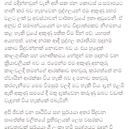
ගස් මදින්නවුන් වැනි අහිංසක ජන කොටස් ය.සමාජයට
හානි කර බව හැඟවෙන පුද්ගලයන් එම අකුණු පහර
වලට ලක් වූ අවස්ථාවන් වාර්තා වූයේ ඉතා අඩුවෙනි. ඒ
අනුව ඒ සම්බන්ධයෙන් මා හට විද්‍යාත්මකව නිගමනය
කළ හැකි වූයේ අකුණු පතිත වීම පින් පව්, යහපත්
අයහපත්, හොඳ නරක ආදී පුද්ගල තරාතිරම් පදනම්
කොට සිදුවන්නක් නොවන බව ය. එය හුදෙක්
කාලගුණික සහ භෞතිකමය හේතූන් මත පදනම් වන
ක්‍රියාවලියක් බව ය. එමෙන්ම එම අකුණු අනතුරු
කාලවලදී තමන්ගේ ආරක්ෂාව තහවුරු කරගත්තේ නම්
ඒවායින් ආරක්ෂා විය හැකි බව ද මනාව තහවුරු
කරගැනීමට මෙම විමසුම් වලදී මට හැකි විය. දැන් එළඹී
ඇති අකුණු සමයේ දී මතු දැක්වෙන කරුණු ඔබට වඩාත්
වැදගත් විය හැක්කේ එබැවිනි.
අපි ජීවත් වන පෘථිවිය සහ සූර්යයා අතර සිදුවන
සාපේක්ෂ චලිතයේ ප්‍රතිඵලයක් ලෙස වසරකට
දෙවතාවක් සූර්යයා ශ්‍රී ලංකා භූමි ප්‍රදේශයට මුදුන් වී