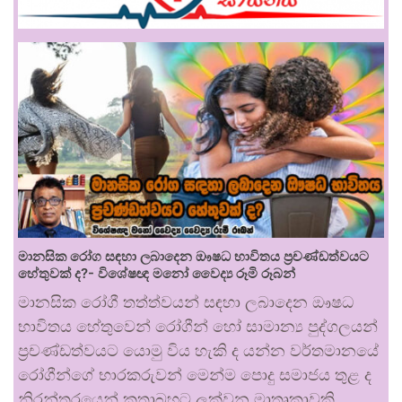
මානසික රෝග සඳහා ලබාදෙන ඖෂධ භාවිතය ප්‍රචණ්ඩත්වයට
හේතුවක් ද?- විශේෂඥ මනෝ වෛද්‍ය රූමි රූබන්
මානසික රෝගී තත්ත්වයන් සඳහා ලබාදෙන ඖෂධ
භාවිතය හේතුවෙන් රෝගීන් හෝ සාමාන්‍ය පුද්ගලයන්
ප්‍රචණ්ඩත්වයට යොමු විය හැකි ද යන්න වර්තමානයේ
රෝගීන්ගේ භාරකරුවන් මෙන්ම පොදු සමාජය තුළ ද
නිරන්තරයෙන් කතාබහට ලක්වන මාතෘකාවකි.