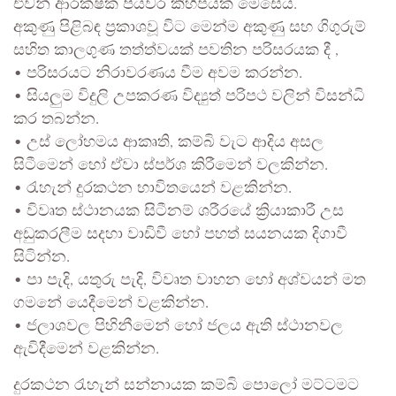
එවන් ආරක්ෂක පියවර කිහිපයක් මෙසේය.
අකුණු පිළිබඳ ප්‍රකාශවූ විට මෙන්ම අකුණු සහ ගිගුරුම්
සහිත කාලගුණ තත්ත්වයක් පවතින පරිසරයක දී ,
• පරිසරයට නිරාවරණය වීම අවම කරන්න.
• සියලුම විදුලි උපකරණ විද්‍යුත් පරිපථ වලින් විසන්ධි
කර තබන්න.
• උස් ලෝහමය ආකෘති, කම්බි වැට ආදිය අසල
සිටීමෙන් හෝ ඒවා ස්පර්ශ කිරීමෙන් වලකින්න.
• රැහැන් දුරකථන භාවිතයෙන් වළකින්න.
• විවෘත ස්ථානයක සිටීනම් ශරීරයේ ක්‍රියාකාරී උස
අඩුකරලීම සදහා වාඩිවී හෝ පහත් සයනයක දිගාවී
සිටින්න.
• පා පැදි, යතුරු පැදි, විවෘත වාහන හෝ අශ්වයන් මත
ගමනේ යෙදීමෙන් වළකින්න.
• ජලාශවල පිහිනීමෙන් හෝ ජලය ඇති ස්ථානවල
ඇවිදීමෙන් වළකින්න.
දුරකථන රැහැන් සන්නායක කම්බි පොලෝ මට්ටමට