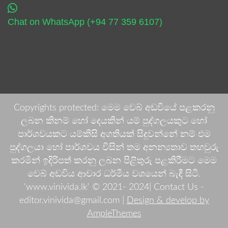
Chat on WhatsApp (+94 77 359 6107)
Copyrights protected: මෙම වෙබ් අඩවියේ පළකරනු
ලබන කිනම් හෝ දෙයකින් යම් පුද්ගලයකුට හෝ
පාර්ශවයකට යම්කිසි අගතියක් සිදුවන්නේ නම් එම
පුද්ගලයා හෝ පාර්ශවය විසින් තම අනන්‍යතාව තහවුරු
කරමින් ඉදිරිපත් කරනු ලබන පිළිතුරු පළකිරීමට මෙම
වෙබ් අඩවිය ආචාර ධර්මීය වශයෙන් බැඳී සිටී.
'www.vinivida.lk' © 2021- 2024| Contact Us -
editor.vinivida@gmail.com |
Design & develop by
AmpleThemes