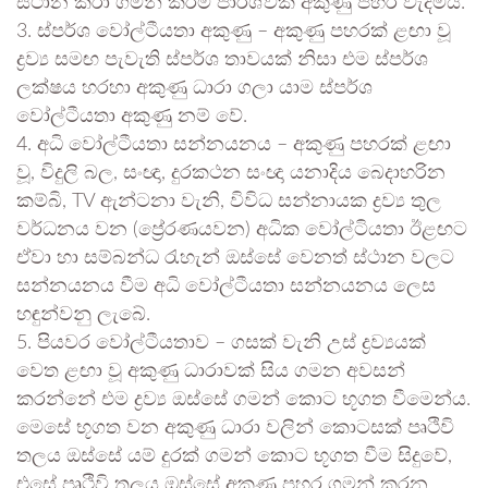
ස්ථාන කරා ගමන් කිරීම පාර්ශ්වික අකුණු පහර වැදීමයි.
3. ස්පර්ශ වෝල්ටීයතා අකුණු – අකුණු පහරක් ළඟා වූ
ද්‍රව්‍ය සමඟ පැවැති ස්පර්ශ තාවයක් නිසා එම ස්පර්ශ
ලක්ෂය හරහා අකුණු ධාරා ගලා යාම ස්පර්ශ
වෝල්ටීයතා අකුණු නම් වේ.
4. අධි වෝල්ටීයතා සන්නයනය – අකුණු පහරක් ළඟා
වූ, විදුලි බල, සංඥා, දුරකථන සංඥා යනාදිය බෙදාහරින
කම්බි, TV ඇන්ටනා වැනි, විවිධ සන්නායක ද්‍රව්‍ය තුල
වර්ධනය වන (ප්‍රේරණයවන) අධික වෝල්ටියතා ඊළඟට
ඒවා හා සම්බන්ධ රැහැන් ඔස්සේ වෙනත් ස්ථාන වලට
සන්නයනය වීම අධි වෝල්ටීයතා සන්නයනය ලෙස
හඳුන්වනු ලැබේ.
5. පියවර වෝල්ටීයතාව – ගසක් වැනි උස් ද්‍රව්‍යයක්
වෙත ළඟා වූ අකුණු ධාරාවක් සිය ගමන අවසන්
කරන්නේ එම ද්‍රව්‍ය ඔස්සේ ගමන් කොට භූගත වීමෙන්ය.
මෙසේ භූගත වන අකුණු ධාරා වලින් කොටසක් පෘථිවි
තලය ඔස්සේ යම් දුරක් ගමන් කොට භූගත වීම සිදුවේ,
එසේ පෘථිවි තලය ඔස්සේ අකුණු පහර ගමන් කරන