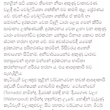
ඉහළින් සවි කොට තිබෙන නිසා අකුණු වාතාවරණ
වළදී අධි වෝල්ටීයතා ශක්තීන් එම කම්බි තුළ ප්‍රේරණය
වේ. එවන් අධි වෝල්ටීයතා ශක්තිය ඒ කම්බි හා
සම්බන්ධ දුරකථන වෙත විදුලි ධාරා ලෙස ගමන් කිරීම
සාමාන්‍ය ලක්ෂණයකි. දුරකථනය වෙත ළඟා වන අකුණු
ධාරා බොහෝවිට දුරකථන යන්ත්‍රය විනාශ කොට තවත්
ස්ථාන හරහා භූගත වේ. එම අවස්ථාවේදී යමෙක්
දුරකථනය පරිහරණය කරමින්, රිසීවරය අතෙහි
තබාගෙන සිටීනම්, අනිවාර්යයෙන්ම අකුණු ධාරාව
පහසුවෙන් භූගත වන්නේ දුරකථනය භාවිතා
කරන්නාගේ ශරීරය හරහා ය. එය ආපදාකාරී බව
පැහැදිලිය.
කැටිවැහි වලාකුළු තුළින් වර්ධනයවන තවත් ආපදාකාරී
පද්ධති විශේෂයක් ගොඩබිම් ආශ්‍රිතව ‘ටෝනේඩෝ’
(Tornado) නමින්ද, දියඹක් මතදී නම් ‘දියගොබ වලා’
(Waterspout) නමින්ද හඳුන්වනු ලැබේ. හොඳින් වැඩුණු
කැටිවැහි වලාකුළුවල සිට පහතට වර්ධනය වන, මීටර්