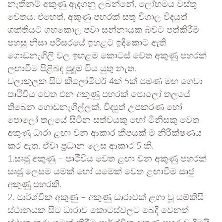
නැතිනම් අකුණු ඇදගනු ලබන්නේ, ලෝහමය වස්තු
වෙතය. එහෙත්, අකුණු පහරක් සතු විශාල විදයුත්
ශක්තියට ගහකොල පවා සන්නායක බවට පත්කිරීම
පහසු නිසා පරිසරයේ ඉහළට ඉදිකොට ඇති
ගොඩනැගිලි වල ඉහළම කොටස් වෙත අකුණු පහරක්
ලඟාවීම පිළිබඳ පුදුම විය යුතු නැත.
වලාකුලක සිට කිලෝමීටර් 4ක් 5ක් පමණ මඟ ගෙවා
පෘථිවිය වෙත එන අකුණු පහරක් පොලෝ තලයේ
තිබෙන ගොඩනැගිල්ලක්, විද්‍යුත් උපකරණ හෝ
පොලෝ තලයේ සිටින සත්වයකු හෝ මිනිසකු වෙත
අකුණු ධාරා ළඟා වන ආකාර කීපයක් ම නිරීක්ෂණය
කර ඇත. ඒවා ප්‍රධාන ලෙස ආකාර 5 කි.
1.සෘජු අකුණු – පෘථීවිය වෙත ළඟා වන අකුණු පහරක්
සෘජු ලෙසම යමක් හෝ යමෙක් වෙත ළඟාවීම සෘජු
අකුණු පහරකි.
2. පාර්ශ්වික අකුණු – අකුණු ධාරාවක් ළගා වූ යම්කිසි
ස්ථානයක සිට ධාරාව කොටස්වලට බෙදී වෙනත්