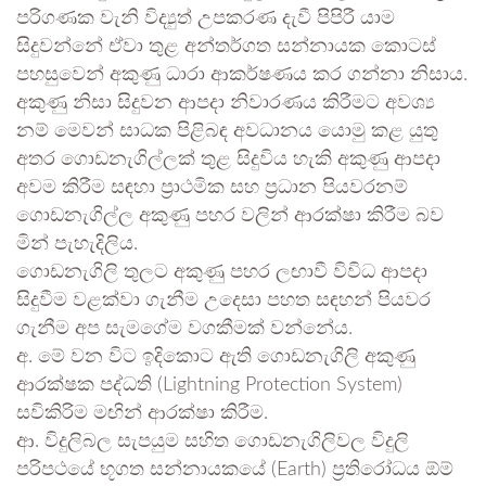
පරිගණක වැනි විද්‍යුත් උපකරණ දැවී පිපිරී යාම
සිදුවන්නේ ඒවා තුළ අන්තර්ගත සන්නායක කොටස්
පහසුවෙන් අකුණු ධාරා ආකර්ෂණය කර ගන්නා නිසාය.
අකුණු නිසා සිදුවන ආපදා නිවාරණය කිරීමට අවශ්‍ය
නම් මෙවන් සාධක පිළිබඳ අවධානය යොමු කළ යුතු
අතර ගොඩනැගිල්ලක් තුළ සිදුවිය හැකි අකුණු ආපදා
අවම කිරීම සඳහා ප්‍රාථමික සහ ප්‍රධාන පියවරනම්
ගොඩනැගිල්ල අකුණු පහර වලින් ආරක්ෂා කිරීම බව
මින් පැහැදිලිය.
ගොඩනැගිලි තුලට අකුණු පහර ලඟාවී විවිධ ආපදා
සිදුවීම වළක්වා ගැනීම උදෙසා පහත සඳහන් පියවර
ගැනීම අප සැමගේම වගකීමක් වන්නේය.
අ. මේ වන විට ඉදිකොට ඇති ගොඩනැගිලි අකුණු
ආරක්ෂක පද්ධති (Lightning Protection System)
සවිකිරිම මඟින් ආරක්ෂා කිරීම.
ආ. විදුලිබල සැපයුම සහිත ගොඩනැගිලිවල විදුලි
පරිපථයේ භූගත සන්නායකයේ (Earth) ප්‍රතිරෝධය ඕම්