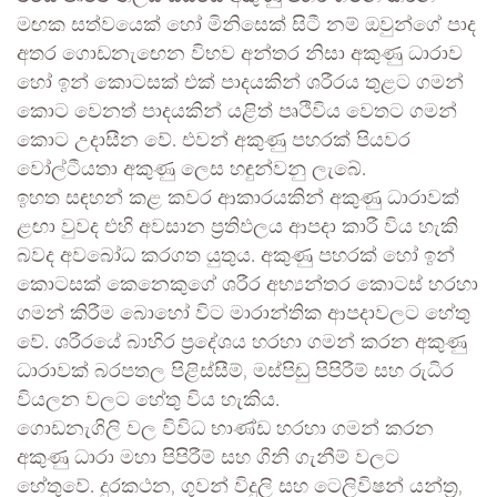
මඟක සත්වයෙක් හෝ මිනිසෙක් සිටී නම් ඔවුන්ගේ පාද
අතර ගොඩනැඟෙන විභව අන්තර නිසා අකුණු ධාරාව
හෝ ඉන් කොටසක් එක් පාදයකින් ශරීරය තුළට ගමන්
කොට වෙනත් පාදයකින් යළිත් පෘථිවිය වෙතට ගමන්
කොට උදාසීන වේ. එවන් අකුණු පහරක් පියවර
වෝල්ටීයතා අකුණු ලෙස හඳුන්වනු ලැබේ.
ඉහත සඳහන් කළ කවර ආකාරයකින් අකුණු ධාරාවක්
ළඟා වුවද එහි අවසාන ප්‍රතිඵලය ආපදා කාරී විය හැකි
බවද අවබෝධ කරගත යුතුය. අකුණු පහරක් හෝ ඉන්
කොටසක් කෙනෙකුගේ ශරීර අභ්‍යන්තර කොටස් හරහා
ගමන් කිරීම බොහෝ විට මාරාන්තික ආපදාවලට හේතු
වේ. ශරීරයේ බාහිර ප්‍රදේශය හරහා ගමන් කරන අකුණු
ධාරාවක් බරපතල පිළිස්සීම්‚ මස්පිඬු පිපිරීම් සහ රුධිර
වියලන වලට හේතු විය හැකිය.
ගොඩනැගිලි වල විවිධ භාණ්ඩ හරහා ගමන් කරන
අකුණු ධාරා මහා පිපිරීම් සහ ගිනි ගැනීම් වලට
හේතුවේ. දුරකථන‚ ගුවන් විදුලි සහ ටෙලිවිෂන් යන්ත්‍ර‚