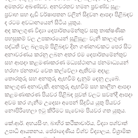
අමතරව අඛණ්ඩව, අනවරතව හමන ප්‍රචණ්ඩ සුළං
ප්‍රවාහ සහ දැඩි වර්ෂාපතන වලින් සිදුවන ආපදා පිළිබඳව
ද රටම අවධානයෙන් සිටිය යුතුය.
අද කාලගුණ විද්‍යා දෙපාර්තමේන්තුව සතු තාක්ෂණික
පහසුකම් වල උපකාරයෙන් සුළිසුළං වැනි කාලගුණ
පද්ධති වල බලපෑම් පිළිබඳව දින ගණනාවකට පෙර සිට
අනාවරණය කරනු ලබන අතර එම දෙපාර්තමේන්තුව
සහ ආපදා කළමණාකරණ මධ්‍යස්ථානය ජනමාධ්‍යයන්
හරහා ජනතාව වෙත කල්වේලා ඇතිවම අදාළ
තොරතුරු සහ අනතුරු ඇඟවීම් දැනුම් දෙනු ලැබේ.
කාලගුණ අනාවැකි, අනතුරු ඇඟවීම් සහ කාලීන ආපදා
කළමණාකරණ පියවර පිළිබඳ පුවත් වලට සවන්දී ආපදා
අවම කර ගැනීම උදෙසා අපෙන් සිදුවිය යුතු පියවර
නොපිරිහෙලා ඉටු කිරීමට සැවොම පියවර ගත යුතුය.
කේ.ආර්. අභයසිංහ, බාහිර කථිකාචාර්ය, විද්‍යා පශ්චාත්
උපාධි ආයතනය, පේරාදෙණිය විශ්ව විද්‍යාලය, විශ්‍රාමික