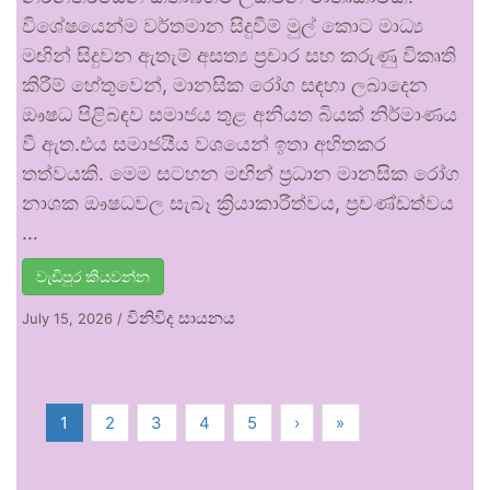
විශේෂයෙන්ම වර්තමාන සිදුවීම් මුල් කොට මාධ්‍ය
මඟින් සිදුවන ඇතැම් අසත්‍ය ප්‍රචාර සහ කරුණු විකෘති
කිරීම් හේතුවෙන්, මානසික රෝග සඳහා ලබාදෙන
ඖෂධ පිළිබඳව සමාජය තුළ අනියත බියක් නිර්මාණය
වී ඇත.එය සමාජයීය වශයෙන් ඉතා අහිතකර
තත්වයකි. මෙම සටහන මඟින් ප්‍රධාන මානසික රෝග
නාශක ඖෂධවල සැබෑ ක්‍රියාකාරීත්වය, ප්‍රචණ්ඩත්වය
…
වැඩිපුර කියවන්න
විනිවිද සායනය
July 15, 2026
/
1
2
3
4
5
›
»