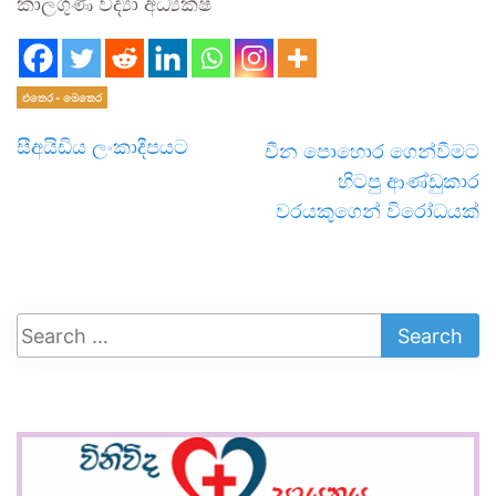
කාලගුණ විද්‍යා අධ්‍යක්ෂ
එතෙර - මෙතෙර
සීඅයිඩිය ලංකාදීපයට
චීන පොහොර ගෙන්වීමට
හිටපු ආණ්ඩුකාර
වරයකුගෙන් විරෝධයක්