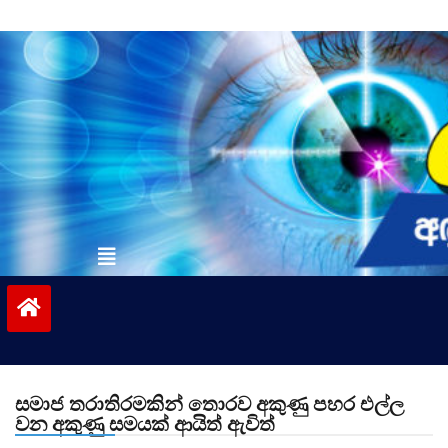
Skip
to
content
vinivida.lk
සමාජ තරාතිරමකින් තොරව අකුණු පහර එල්ල
වන අකුණු සමයක් ආයිත් ඇවිත්