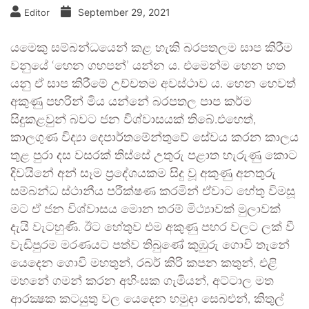
September 29, 2021
Editor
යමෙකු සම්බන්ධයෙන් කළ හැකි බරපතලම සාප කිරීම
වනුයේ ‘හෙන ගහපන්’ යන්න ය. එමෙන්ම හෙන හත
යනු ඒ සාප කිරීමේ උච්චතම අවස්ථාව ය. හෙන හෙවත්
අකුණු පහරින් මිය යන්නේ බරපතල පාප කර්ම
සිදුකළවුන් බවට ජන විශ්වාසයක් තිබේ.එහෙත්,
කාලගුණ විද්‍යා දෙපාර්තමේන්තුවේ සේවය කරන කාලය
තුළ පුරා දස වසරක් තිස්සේ උතුරු පළාත හැරුණු කොට
දිවයිනේ අන් සෑම ප්‍රදේශයකම සිදු වූ අකුණු අනතුරු
සම්බන්ධ ස්ථානීය පරීක්ෂණ කරමින් ඒවාට හේතු විමසූ
මට ඒ ජන විශ්වාසය මොන තරම් මිථ්‍යාවක් මුලාවක්
දැයි වැටහුණි. ඊට හේතුව එම අකුණු පහර වලට ලක් වී
වැඩිපුරම මරණයට පත්ව තිබුණේ කුඹුරු ගොවි තැනේ
යෙදෙන ගොවි මහතුන්, රබර් කිරි කපන කතුන්, එළි
මහනේ ගමන් කරන අහිංසක ගැමියන්, අට්ටාල මත
ආරක්‍ෂක කටයුතු වල යෙදෙන හමුදා සෙබළුන්, කිතුල්