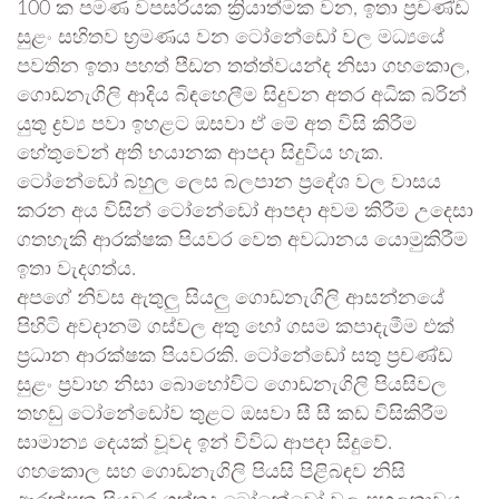
100 ක පමණ වපසරියක ක්‍රියාත්මක වන, ඉතා ප්‍රචණ්ඩ
සුළං සහිතව භ්‍රමණය වන ටෝනේඩෝ වල මධ්‍යයේ
පවතින ඉතා පහත් පීඩන තත්ත්වයන්ද නිසා ගහකොල,
ගොඩනැගිලි ආදිය බිඳහෙලීම සිදුවන අතර අධික බරින්
යුතු ද්‍රව්‍ය පවා ඉහළට ඔසවා ඒ මේ අත විසි කිරීම
හේතුවෙන් අති භයානක ආපදා සිදුවිය හැක.
ටෝනේඩෝ බහුල ලෙස බලපාන ප්‍රදේශ වල වාසය
කරන අය විසින් ටෝනේඩෝ ආපදා අවම කිරීම උදෙසා
ගතහැකි ආරක්ෂක පියවර වෙත අවධානය යොමුකිරීම
ඉතා වැදගත්ය.
අපගේ නිවස ඇතුලු සියලු ගොඩනැගිලි ආසන්නයේ
පිහිටි අවදානම් ගස්වල අතු හෝ ගසම කපාදැමීම එක්
ප්‍රධාන ආරක්ෂක පියවරකි. ටෝනේඩෝ සතු ප්‍රචණ්ඩ
සුළං ප්‍රවාහ නිසා බොහෝවිට ගොඩනැගිලි පියසිවල
තහඩු ටෝනේඩෝව තුළට ඔසවා සී සී කඩ විසිකිරීම
සාමාන්‍ය දෙයක් වූවද ඉන් විවිධ ආපදා සිදුවේ.
ගහකොල සහ ගොඩනැගිලි පියසි පිළිබඳව නිසි