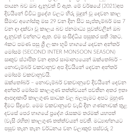
පායන බව ඔබ දැනුවත් වී ඇත. මේ වර්ෂයේ (2021)අප
දිවයිනේ විවිධ ප්‍රදේශ වලට හිරු මුදුන් වූ දෙවන කාල
සීමාව අගෝස්තු මස 29 වන දින සිට සැප්තැම්බර් මස 7
වන දා දක්වා වූ කාලය බව ජනමාධ්‍ය පුවත්වලින් ඔබ
දැනුවත් වන්නට ඇත. එම සංසිද්ධිය පසුකර සති 3කට,
4කට පමණ පසු ශ්‍රී ලංකා භූමි භාගයේ දෙවන අන්තර්
මෝසම් (SECOND INTER MONSOON SEASON)
ඍතුව ස්ථාපිත වන අතර සාමාන්‍යයෙන් ඔක්තෝබර් –
නොවැම්බර් වකවානුව අප දිවයිනේ දෙවන අන්තර්
මෝසම් වකවානුවයි.
ඔක්තෝබර් – නොවැම්බර් වකවානුවේ දිවයිනේ දෙවන
අන්තර් මෝසම් කාලගුණ තත්ත්වයන් පවතින අතර ඉතා
ආපදාකාරී කාලගුණ සාධක වල බලපෑමට අපට මුහුණ
දීමට සිදුවේ. මෙම වකවානුවේ වැඩි දින ගණනාවක් තුළ
දවසේ පෙර භාගයේ ප්‍රදේශ රැසකම තරමක් යහපත්
(වැසි රහිත) කාලගුණ තත්ත්වයන් පවතී. මධ්‍යාහ්නයට
පසුව තැන තැන වර්ධනය වන වලාකුළු පස්වරු 2