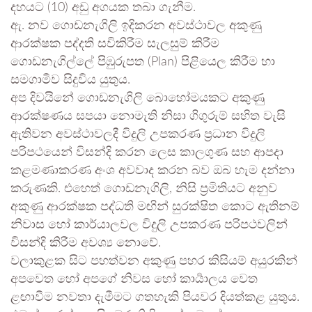
දහයට (10) අඩු අගයක තබා ගැනීම.
ඇ. නව ගොඩනැගිලි ඉදිකරන අවස්ථාවල අකුණු
ආරක්ෂක පද්දති සවිකිරීම සැලසුම් කිරීම
ගොඩනැගිල්ලේ පිඹුරුපත (Plan) පිළියෙල කිරීම හා
සමගාමීව සිදුවිය යුතුය.
අප දිවයිනේ ගොඩනැගිලි බොහෝමයකට අකුණු
ආරක්ෂණය සපයා නොමැති නිසා ගිගුරුම් සහිත වැසි
ඇතිවන අවස්ථාවලදී විදුලි උපකරණ ප්‍රධාන විදුලි
පරිපථයෙන් විසන්දි කරන ලෙස කාලගුණ සහ ආපදා
කළමණාකරණ අංශ අවවාද කරන බව ඔබ හැම දන්නා
කරුණකි. එහෙත් ගොඩනැගිලි, නිසි ප්‍රමිතියට අනුව
අකුණු ආරක්ෂක පද්ධති මඟින් සුරක්ෂිත කොට ඇතිනම්
නිවාස හෝ කාර්යාලවල විදුලි උපකරණ පරිපථවලින්
විසන්දි කිරීම අවශ්‍ය නොවේ.
වලාකුළක සිට පහත්වන අකුණු පහර කිසියම් අයුරකින්
අපවෙත හෝ අපගේ නිවස හෝ කාර්‍යාලය වෙත
ළඟාවීම නවතා දැමීමට ගතහැකි පියවර දියත්කළ යුතුය.