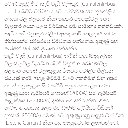
පමණ පසුවූ විට කැටි වැසි වලාකුළු (Cumulonimbus
clouds) බවට වර්ධනය වේ. පාරිසරික සහ භූගෝලීය
සාධක වල බලපෑම නිසා කඳුකර පෙදෙස්වල මෙම
වලාකුළු අධික ලෙස වර්ධනය වීම සාමාන්‍ය තත්ත්වයකි.
කැටි වැහි වලාකුළු වලින් ආපදාකාරී කාලගුණ සාධක
කිහිපයක්ම පරිසරයේ වර්ධනය වන්නේය. අකුණු සහ
ටෝනේඩෝ ඉන් ප්‍රධාන වන්නේය.
කැටි වැහි (Cumulonimbus) නමින් හඳුන්වනු ලබන
වලාකුලුවල වැඩෙන ස්ථිති විද්‍යුත් ආරෝපණවල
බලපෑම යටතේ වලාකුළක විභවය වෝල්ට් මිලියන
සියයක් තරම් ඉහළ මට්ටම් වලට ශක්තිමත් වන අතර
එවන් වලාකුළක සිට පෘථිවි තලය වෙත ලඟා වන
අකුණු ධාරා ඇම්පියර් දෙදාහේ (2000A) සිට ඇම්පියර්
දෙලක්ෂය (200000A) දක්වා අගයන් ගන්නා අතර
සාමාන්‍ය අගයක් ලෙස එම ධාරාව ඇම්පියර් විසිපන්
දහසක් (25000A) පමණ වේ. අකුණු යනු විද්‍යුත් ධාරාවක්
(Electric Current) නිසා එය පහසුවෙන්ම ලඟාවන්නේ,