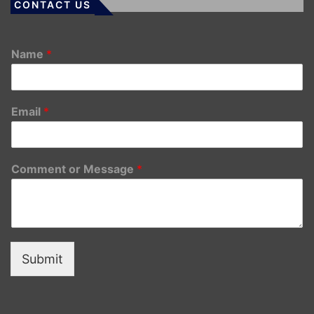
CONTACT US
Name
*
Email
*
Comment or Message
*
Submit