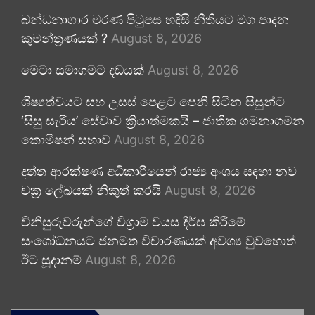
බන්ධනාගාර මරණ පිටුපස හදිසි නීතියට මග පාදන
කුමන්ත්‍රණයක් ?
August 8, 2026
මෙටා සමාගමට දඩයක්
August 8, 2026
ශිෂ්‍යත්වයට සහ උසස් පෙළට පෙනී සිටින සිසුන්ට
‘සිසු සැරිය’ සේවාව ක්‍රියාත්මකයි – ජාතික ගමනාගමන
කොමිෂන් සභාව
August 8, 2026
දත්ත ආරක්ෂණ අධිකාරියෙන් රාජ්‍ය අංශය සඳහා නව
චක්‍ර ලේඛයක් නිකුත් කරයි
August 8, 2026
විනිසුරුවරුන්ගේ විශ්‍රාම වයස දීර්ඝ කිරීමේ
සංශෝධනයට ජනමත විචාරණයක් අවශ්‍ය වුවහොත්
ඊට සූදානම්
August 8, 2026