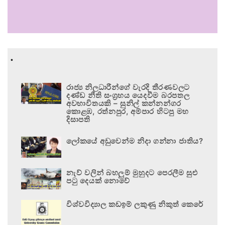
.
රාජ්‍ය නිලධාරීන්ගේ වැරදි තීරණවලට
දණ්ඩ නීති සංග්‍රහය යෙදවීම බරපතල
අවභාවිතයකි – සුනිල් කන්නන්ගර
කොළඹ, රත්නපුර, අම්පාර හිටපු මහ
දිසාපති
ලෝකයේ අඩුවෙන්ම නිදා ගන්නා ජාතිය?
නැව් වලින් බහලුම් මුහුදට පෙරලීම සුළු
පටු දෙයක් නොවේ
විශ්වවිද්‍යාල කඩඉම් ලකුණු නිකුත් කෙරේ