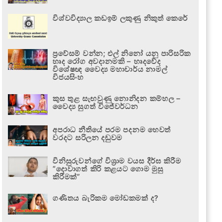
විශ්වවිද්‍යාල කඩඉම් ලකුණු නිකුත් කෙරේ
ප්‍රවේසම් වන්න; එල් නිනෝ යනු පාරිසරික
හෘද රෝග අවදානමකි – හෘදවේද
විශේෂඥ වෛද්‍ය මහාචාර්ය නාමල්
විජයසිංහ
කුස තුළ සැඟවුණු නොනිදන කම්හල –
වෛද්‍ය සුගත් විජේවර්ධන
අපරාධ නීතියේ පරම පදනම හෙවත්
වරදට සරිලන දඬුවම
විනිසුරුවන්ගේ විශ්‍රාම වයස දීර්ඝ කිරීම
“දොවාගත් කිරි කළයට ගොම මුසු
කිරීමක්”
ගණිතය බැරිකම මෝඩකමක් ද?