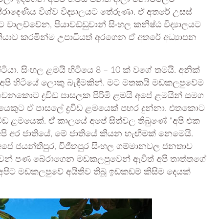
රාදෙණිය විශ්ව විද්‍යාලයට තේරුණා. ඒ අතරේ උසස්
ාලච්චේන, පියාවඩ්ඩුවාන් සිංහල කනිෂ්ඨ විද්‍යාලයට
කියාව කරමින්ම උපාධියත් අරගෙන ඒ අතරේ අධ්‍යාපන
යා. සිංහල ළමයි හිටියෙ 8 – 10 ක් වගේ තමයි. අනික්
ල. අපි හිටියේ ලොකු බැඳීමකින්. මට මතකයි මඩකලපුවේම
්වෙනකොට ද්‍රවිඩ පාසලක පිරිමි ළමයි අපේ ළමයින් සමග
කුට ඒ පාසලේ ද්‍රවිඩ ළමයෙක් පහර දුන්නා. එතකොට
‍රවිඩ ළමයෙක්. ඒ කාලයේ අපේ සිත්වල තිබුණේ “අපි එක
පි අර ජාතියේ, මේ ජාතියේ කියන හැඟීමක් නෙමෙයි.
ා අපේ ජයන්තිපුර, විජිතපුර සිංහල ගම්මානවල ජනතාව
වෙන් පණ බේරාගෙන මඩකලපුවෙන් ඇවිත් අපි තාත්තගේ
ට මඩකලපුවේ අයිතිව තිබූ ඉඩකඩම් කිසිම දෙයක්