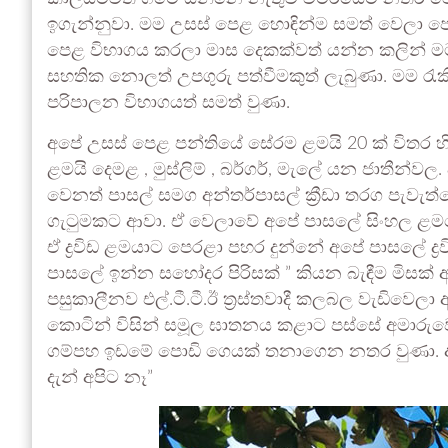
ඉගැන්නුවා. මම උසස් පෙළ හොඳින්ම සමත් වෙලා පේ
පෙළ විභාගය කරලා මාස දෙකක්වත් යන්න කලින් මට ව
සහතික නොලත් උපගුරු පත්වීමකුත් ලැබුණා. මම රැ
පරිපාලන විභාගයත් සමත් වුණා.
අපේ උසස් පෙළ පන්තියේ සේරම ළමයි 20 ක් විතර හිටි
ළමයි දෙමළ , මුස්ලිම් , බර්ගර්, මැලේ යන ජාතීන්ව
වෙනත් පාසල් සමග අන්තර්පාසල් ක්‍රීඩා තරග පැවැත
ගැටුමකට ආවා. ඒ වෙලාවේ අපේ පාසලේ සිංහල ළමයෙ
ඒ ද්‍රවිඩ ළමයාට පෙරළා පහර දුන්නේ අපේ පාසලේ ද්
පාසලේ ඉන්න සහෝදර පිරිසක් ” කියන බැඳීම මිසක් අ
පසුකාලීනව එල්.ටී.ටී.ඊ ත්‍රස්තවාදී කලබල වැඩිවෙල
කොටින් විසින් සමූල ඝාතනය කළාට පස්සේ අමාරු
ගම්පහ ඉඩමේ පොඩි ගෙයක් තනාගෙන නතර වුණා. අපි
දැන් අපිට නෑ”