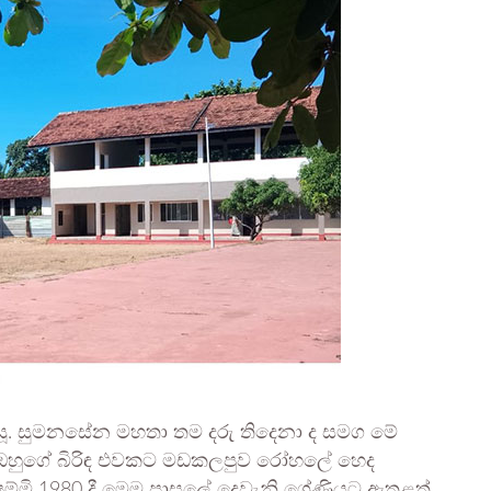
ූ යූ. සුමනසේන මහතා තම දරු තිදෙනා ද සමග මේ
ය. ඔහුගේ බිරිඳ එවකට මඩකලපුව රෝහලේ හෙද
්මි 1980 දී මෙම පාසලේ දෙවැනි ශ්‍රේණියට ඇතුළත්