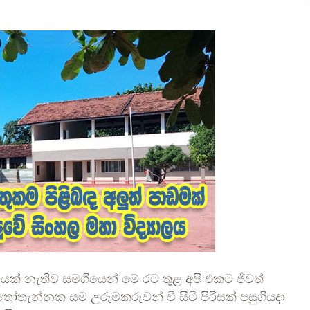
යක් නැතිව සමගියෙන් මේ රට තුළ අපි එකට ජීවත්
ු තෝතැන්නක සම උරුමකරුවන් වී සිටි පිරිසක් පසුගියදා