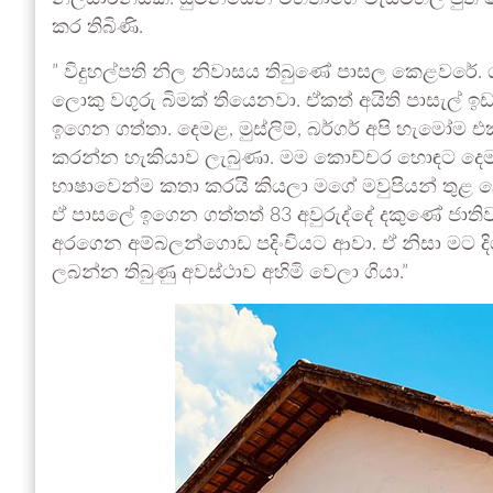
කර තිබිණි.
” විදුහල්පති නිල නිවාසය තිබුණේ පාසල කෙළවරේ.
ලොකු වගුරු බිමක් තියෙනවා. ඒකත් අයිති පාසැල් 
ඉගෙන ගත්තා. දෙමළ, මුස්ලිම්, බර්ගර් අපි හැමෝම එක
කරන්න හැකියාව ලැබුණා. මම කොච්චර හොඳට දෙම
භාෂාවෙන්ම කතා කරයි කියලා මගේ මවුපියන් තුළ 
ඒ පාසලේ ඉගෙන ගත්තත් 83 අවුරුද්දේ දකුණේ ජාතිව
අරගෙන අම්බලන්ගොඩ පදිංචියට ආවා. ඒ නිසා මට දිග
ලබන්න තිබුණු අවස්ථාව අහිමි වෙලා ගියා.”