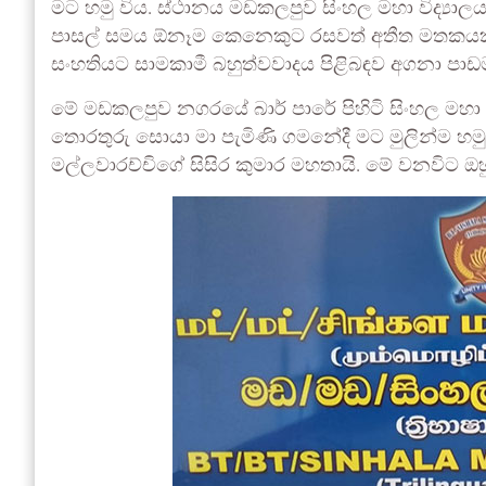
මට හමු විය. ස්ථානය මඩකලපුව සිංහල මහා විද්‍යාලය 
පාසල් සමය ඕනෑම කෙනෙකුට රසවත් අතීත මතකයකි
සංහතියට සාමකාමී බහුත්වවාදය පිළිබඳව අගනා පාඩ
මේ මඩකලපුව නගරයේ බාර් පාරේ පිහිටි සිංහල මහා වි
තොරතුරු සොයා මා පැමිණි ගමනේදී මට මුලින්ම හමුව
මල්ලවාරච්චිගේ සිසිර කුමාර මහතායි. මේ වනවිට ඔහු