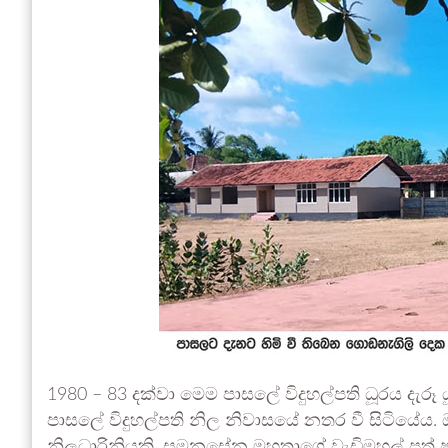
1980 – 83 දක්වා මෙම පාසලේ විදුහල්පති ධූරය දැර
පාසලේ විදුහල්පති නිල නිවාසයේ නතර වී සිටියේ
නිලධාරිනියකි. සුමනසේන මහතාගේ වැඩිමහල් පුත් ෂම