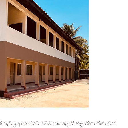
ෙක් පැවසූ ආකාරයට මෙම පාසලේ සිංහල ශිෂ්‍ය ශිෂ්‍යාවන්