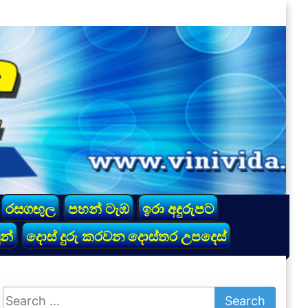
රසගඟුල
පහන් ටැඹ
ඉරා අදුරුපට
න්
දොස් දුරු කරවන දොස්තර උපදෙස්