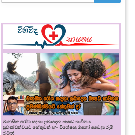
මානසික රෝග සඳහා ලබාදෙන ඖෂධ භාවිතය
ප්‍රචණ්ඩත්වයට හේතුවක් ද?- විශේෂඥ මනෝ වෛද්‍ය රූමි
රූබන්