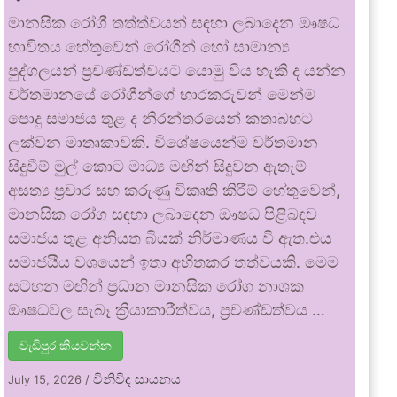
මානසික රෝගී තත්ත්වයන් සඳහා ලබාදෙන ඖෂධ
භාවිතය හේතුවෙන් රෝගීන් හෝ සාමාන්‍ය
පුද්ගලයන් ප්‍රචණ්ඩත්වයට යොමු විය හැකි ද යන්න
වර්තමානයේ රෝගීන්ගේ භාරකරුවන් මෙන්ම
පොදු සමාජය තුළ ද නිරන්තරයෙන් කතාබහට
ලක්වන මාතෘකාවකි. විශේෂයෙන්ම වර්තමාන
සිදුවීම් මුල් කොට මාධ්‍ය මඟින් සිදුවන ඇතැම්
අසත්‍ය ප්‍රචාර සහ කරුණු විකෘති කිරීම් හේතුවෙන්,
මානසික රෝග සඳහා ලබාදෙන ඖෂධ පිළිබඳව
සමාජය තුළ අනියත බියක් නිර්මාණය වී ඇත.එය
සමාජයීය වශයෙන් ඉතා අහිතකර තත්වයකි. මෙම
සටහන මඟින් ප්‍රධාන මානසික රෝග නාශක
ඖෂධවල සැබෑ ක්‍රියාකාරීත්වය, ප්‍රචණ්ඩත්වය …
වැඩිපුර කියවන්න
විනිවිද සායනය
July 15, 2026
/