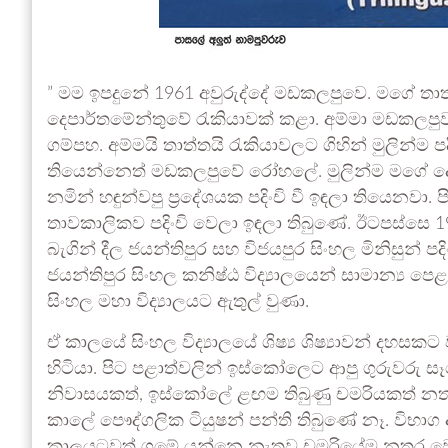
” මම ඉපදුනේ 1961 අවුරුද්දේ මඩකලපුවෙ. මගේ ත
දෙපාර්තමේන්තුවේ රැකියාවක් කළා. අම්මා මඩකලප
ගම්පහ. අම්මයි තාත්තයි රැකියාවලට ගිහින් මුලින්ම
තියෙන්නෙත් මඩකලපුවේ රෝහලේ. මුලින්ම මගේ
නමින් හඳුන්වපු ප්‍රදේශයක පදිංචි වී ඉඳලා තියෙනවා.
තාවකාලිකව පදිංචි වෙලා ඉඳලා තිබුණේ. ඊටපස්සෙ 1
බැගින් දීල ජයන්තිපුර සහ විජයපුර සිංහල මිනිසුන් පද
ජයන්තිපුර සිංහල කනිෂ්ඨ විද්‍යාලයෙන් සාමාන්‍
සිංහල මහා විද්‍යාලයට ඇතුල් වුණා.
ඒ කාලයේ සිංහල විද්‍යාලයේ ශිෂ්‍ය ශිෂ්‍යාවන් දහසකට
හිටියා. පිට පළාත්වලින් ඉස්කෝලෙට ආපු ගුරුවරු සෑ
නිවාසයකත්, ඉස්කෝලේ ළඟම තිබුණු චමරියකත් නත
කාලේ පෞද්ගලික ටියුෂන් පන්ති තිබුණේ නෑ. විභා
කාලයටවත් ගමේ යන්නෙ නැතුව චමරියේම නතර වෙ