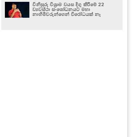
විනිසුරු විශ්‍රාම වයස දිගු කිරීමේ 22
ව්‍යවස්ථා සංශෝධනයට මහා
නාහිමිවරුන්ගෙන් විරෝධයක් නෑ