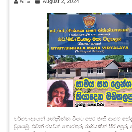
August 2, 2024
Editor
වර්ගවාදයෙන් භේදබින්න වීමට පෙර ජාති ආගම් භේද
වූයෙමු. එවන් රසවත් තොරතුරු රාශියකින් පිරි අපූර