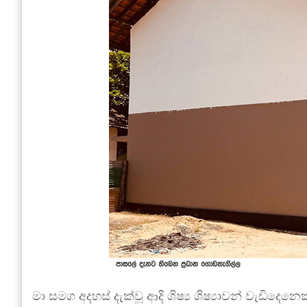
මා සමග අදහස් දැක්වූ ආදි ශිෂ්‍ය ශිෂ්‍යාවන් වැඩිදෙන