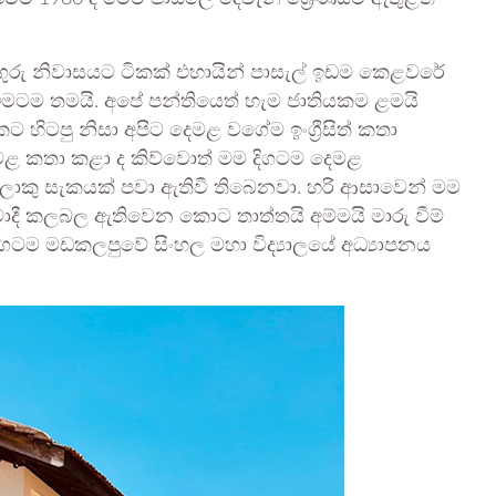
 ගුරු නිවාසයට ටිකක් එහායින් පාසැල් ඉඩම කෙළවරේ
ඉඩමටම තමයි. අපේ පන්තියෙත් හැම ජාතියකම ළමයි
ට හිටපු නිසා අපිට දෙමළ වගේම ඉංග්‍රීසිත් කතා
ළ කතා කළා ද කිව්වොත් මම දිගටම දෙමළ
ලොකු සැකයක් පවා ඇතිවී තිබෙනවා. හරි ආසාවෙන් මම
ාදී කලබල ඇතිවෙන කොට තාත්තයි අම්මයි මාරු වීම්
ටම මඩකලපුවේ සිංහල මහා විද්‍යාලයේ අධ්‍යාපනය