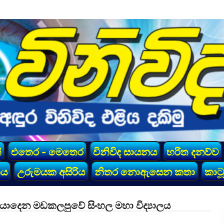
්
එතෙර - මෙතෙර
විනිවිද සායනය
හරිත දනව්ව
කය
උරුමයක අසිරිය
නිතර නොඇසෙන කතා
කාටූ
ියාදෙන මඩකලපුවේ සිංහල මහා විද්‍යාලය