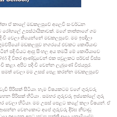
ාත්තා ඒ කාලේ මඩකලපුවේ අලෙවි සංවර්ධන
ුව රෝහලේ උපස්ථායිකාවක්. මගේ තාත්තාගේ ගම
 පදිංචි වෙලා තියෙන්නේ මඩකලපුවේ. මම ඉපදිලා
 දෙමව්පියෝ මඩකලපුව නගරයේ එවකට කොරියාව
 පිටින් පදිංචියට ආපු සිංහල අය තමයි මේ කොරියාවෙ
965 දි විතර ආණ්ඩුවෙන් එක පවුලකට පර්චස් විස්ස
ිංචි කළා. අපිට පදිංචි වෙන්න ලැබුණේ විජයපුර.
ය පෙළ සමත් වෙලා මම උසස් පෙළ කරන්න මඩකලපුවේ
 වැඩි පිරිසක් සිටියා. හැම විෂයකටම වගේ ගුරුවරු
හෙන පිරිසක් හිටියා . සමහර ගුරුවරු ඉස්කෝලේ ගුරු
ර වෙලා හිටියා. මම උසස් පෙළට කළේ කලා විෂයන්. ඒ
ග ආසන්න වෙනකොට අපේ ගුරුවරු දීර්ඝ නිවාඩු
ලා ඉඳගෙන අපට හවස පන්ති දාලා නොමිලේම