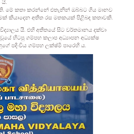
යි.
. මේ කතා කරන්නේ එතැනින් ඔබ්බට ගිය මානව
මක් කියාදෙන අතීත රස මතකයක් පිළිබඳ කතාවකි.
ද්‍යාලය යි. එහි අතීතයේ සිට වර්තමානය දක්වා
ූයේ හිටපු ගම්පහ කලාප අධ්‍යාපන අධ්‍යක්ෂ
ගේ පදිංචිය ගම්පහ ලක්ෂ්මී පාරෙහි ය.