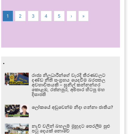
1
2
3
4
5
›
»
.
රාජ්‍ය නිලධාරීන්ගේ වැරදි තීරණවලට
දණ්ඩ නීති සංග්‍රහය යෙදවීම බරපතල
අවභාවිතයකි – සුනිල් කන්නන්ගර
කොළඹ, රත්නපුර, අම්පාර හිටපු මහ
දිසාපති
ලෝකයේ අඩුවෙන්ම නිදා ගන්නා ජාතිය?
නැව් වලින් බහලුම් මුහුදට පෙරලීම සුළු
පටු දෙයක් නොවේ