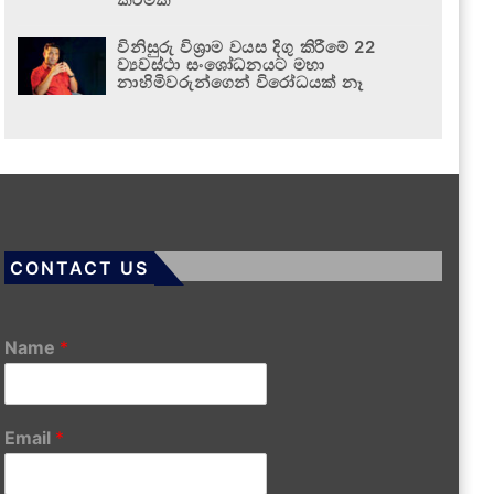
විනිසුරු විශ්‍රාම වයස දිගු කිරීමේ 22
ව්‍යවස්ථා සංශෝධනයට මහා
නාහිමිවරුන්ගෙන් විරෝධයක් නෑ
CONTACT US
Name
*
Email
*