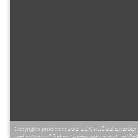
Copyrights protected: මෙම වෙබ් අඩවියේ පළකරනු
හෝ පාර්ශවය විසින් තම අනන්‍යතාව තහවුරු කරමින් ඉ