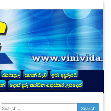
රසගඟුල
පහන් ටැඹ
ඉරා අදුරුපට
න්
දොස් දුරු කරවන දොස්තර උපදෙස්