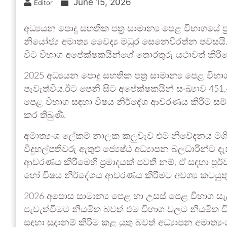
June 15, 2026
Editor
අධ්‍යයන පොදු සහතික පත්‍ර සාමාන්‍ය පෙළ විභාගයේ 
නියෝජ්‍ය අමාත්‍ය වෛද්‍ය මධුර සෙනෙවිරත්න පවසයි
විට විභාග අපේක්ෂකයින්ගේ තොරතුරු යථාවත් කිරී
2025 අධ්‍යයන පොදු සහතික පත්‍ර සාමාන්‍ය පෙළ විභා
පැවැත්විය.ඊට පෙනී සිට අපේක්ෂකයින් සංඛ්‍යාව 45
පෙළ විභාග සඳහා විෂය නිර්දේශ ආවරණය කිරීම සම්බ
කර තිබුණි.
අමාත්‍යංශ ලේකම් නාලක කලුවැව එම නිවේදනය මගි
විදුහල්පතිවරු ඇතුළු ජ්‍යෙෂ්ඨ අධ්‍යාපන බලධාරින්ට 
ආවරණය කිරීමෙහි ප්‍රමාදයක් පවතී නම්, ඒ සඳහා ප
හෝ විෂය නිර්දේශය ආවරණය කිරීමට අවශ්‍ය කටයුත
2026 අපොස සාමාන්‍ය පෙළ හා උසස් පෙළ විභාග සැල
පැවැත්වීමට නියමිත බවත් එම විභාග වලට නියමිත 
සඳහා සුදානම් කිරීම කළ යුතු බවත් අධ්‍යාපන අමාත්