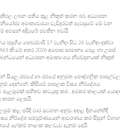
ප්‍රතිඵල ලබන සතිය තුළ නිකුත් කරන බව අධ්‍යාපන
.නියෝජ්‍ය අමාත්‍යවරයා වැඩිදුරටත් පැවසුවේ මේ වන
මේ අවසන් අදියරේ පවතින බවයි.
ගය පසුගිය පෙබරවාරි 17 වැනිදා සිට 26 වැනිදා දක්වා
1,463 කි.මේ අතර 2026 අපොස සාමාන්‍ය පෙළ හා උසස්
න්ධයෙන් අධ්‍යාපන අමාත්‍යංශය නිවේදනයක් නිකුත්
න් සියලු රජයේ හා රජයේ අනුමත පෞද්ගලික පාසල්වල
දැනුම් දෙන්නේ, කිසියම් පාසලක විෂය නිර්දේශය
ූර්ව සැලසුමක් සහිතව කටයුතු කර , අමතර කාලයක් යොදා
ු කරන ලෙසයි.
සුම් කළ පරිදි වාර සටහන අනුව අදාළ දිනයන්හිදී
විෂය නිර්දේශ සම්පුර්ණයෙන් ආවරණය කර සිසුන් විභාග
‍යංශයේ ලේකම් නාලක කලුවැව දැනුම් දෙයි.