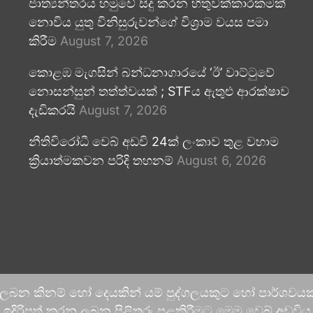
ජාත්‍යන්තරය හමුවේ සිදු කරන හිතුවක්කාරකමක්
නොවිය යුතු විනිසුරුවන්ගේ විශ්‍රාම වයස පමා
කිරීම
August 7, 2026
කොළඹ මැගසින් බන්ධනාගාරයේ ‘ඊ’ වාට්ටුවේ
නොසන්සුන් තත්ත්වයක් ; STFය ඇතුළු ආරක්ෂාව
දැඩිකරයි
August 7, 2026
නීතිවිරෝධී වෙබ් අඩවි 24ක් ලංකාව තුළ වහාම
ක්‍රියාත්මකවන පරිදි තහනම්
August 6, 2026
 ලබන කිනම් හෝ දෙයකින් යම් පුද්ගලයකුට හෝ පාර්ශවයකට
දිරිපත් කරනු ලබන පිළිතුරු පළකිරීමට මෙම වෙබ් අඩවිය ආච