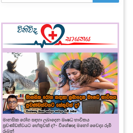
මානසික රෝග සඳහා ලබාදෙන ඖෂධ භාවිතය
ප්‍රචණ්ඩත්වයට හේතුවක් ද?- විශේෂඥ මනෝ වෛද්‍ය රූමි
රූබන්