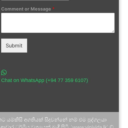
Comment or Message
*
Submit
Chat on WhatsApp (+94 77 359 6107)
 යම්කිසි අගතියක් සිදුවන්නේ නම් එම පුද්ගලයා
ාර ධර්මීය වශයෙන් බැඳී සිටී. 'www.vinivida.lk' ©