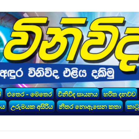
්
එතෙර - මෙතෙර
විනිවිද සායනය
හරිත දනව්ව
කය
උරුමයක අසිරිය
නිතර නොඇසෙන කතා
කාටූ