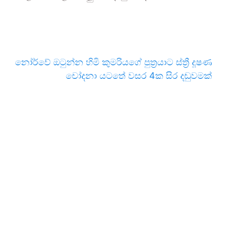
නෝර්වේ ඔටුන්න හිමි කුමරියගේ පුත්‍රයාට ස්ත්‍රී දූෂණ
චෝදනා යටතේ වසර 4ක සිර දඬුවමක්