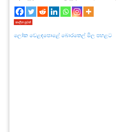
කාලීන පුවත්
ලෝක වෙළඳපොළේ බොරතෙල් මිල පහළට