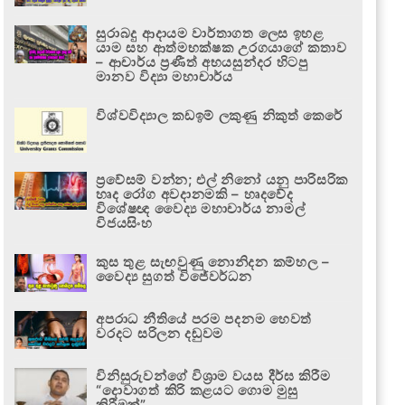
සුරාබදු ආදායම වාර්තාගත ලෙස ඉහළ
යාම සහ ආත්මභක්ෂක උරගයාගේ කතාව
– ආචාර්ය ප්‍රණීත් අභයසුන්දර හිටපු
මානව විද්‍යා මහාචාර්ය
විශ්වවිද්‍යාල කඩඉම් ලකුණු නිකුත් කෙරේ
ප්‍රවේසම් වන්න; එල් නිනෝ යනු පාරිසරික
හෘද රෝග අවදානමකි – හෘදවේද
විශේෂඥ වෛද්‍ය මහාචාර්ය නාමල්
විජයසිංහ
කුස තුළ සැඟවුණු නොනිදන කම්හල –
වෛද්‍ය සුගත් විජේවර්ධන
අපරාධ නීතියේ පරම පදනම හෙවත්
වරදට සරිලන දඬුවම
විනිසුරුවන්ගේ විශ්‍රාම වයස දීර්ඝ කිරීම
“දොවාගත් කිරි කළයට ගොම මුසු
කිරීමක්”