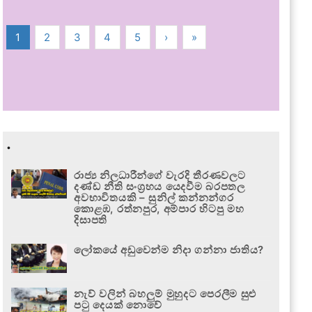
1
2
3
4
5
›
»
.
රාජ්‍ය නිලධාරීන්ගේ වැරදි තීරණවලට
දණ්ඩ නීති සංග්‍රහය යෙදවීම බරපතල
අවභාවිතයකි – සුනිල් කන්නන්ගර
කොළඹ, රත්නපුර, අම්පාර හිටපු මහ
දිසාපති
ලෝකයේ අඩුවෙන්ම නිදා ගන්නා ජාතිය?
නැව් වලින් බහලුම් මුහුදට පෙරලීම සුළු
පටු දෙයක් නොවේ