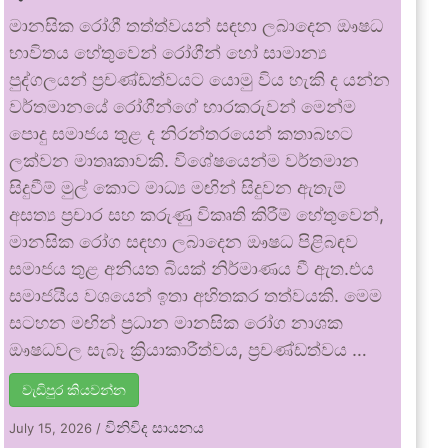
මානසික රෝගී තත්ත්වයන් සඳහා ලබාදෙන ඖෂධ
භාවිතය හේතුවෙන් රෝගීන් හෝ සාමාන්‍ය
පුද්ගලයන් ප්‍රචණ්ඩත්වයට යොමු විය හැකි ද යන්න
වර්තමානයේ රෝගීන්ගේ භාරකරුවන් මෙන්ම
පොදු සමාජය තුළ ද නිරන්තරයෙන් කතාබහට
ලක්වන මාතෘකාවකි. විශේෂයෙන්ම වර්තමාන
සිදුවීම් මුල් කොට මාධ්‍ය මඟින් සිදුවන ඇතැම්
අසත්‍ය ප්‍රචාර සහ කරුණු විකෘති කිරීම් හේතුවෙන්,
මානසික රෝග සඳහා ලබාදෙන ඖෂධ පිළිබඳව
සමාජය තුළ අනියත බියක් නිර්මාණය වී ඇත.එය
සමාජයීය වශයෙන් ඉතා අහිතකර තත්වයකි. මෙම
සටහන මඟින් ප්‍රධාන මානසික රෝග නාශක
ඖෂධවල සැබෑ ක්‍රියාකාරීත්වය, ප්‍රචණ්ඩත්වය …
වැඩිපුර කියවන්න
විනිවිද සායනය
July 15, 2026
/