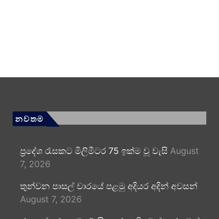
නවතම
ප්‍රදේශ රැසකට මිලිමීටර 75 ඉක්ම වූ වැසි
August
7, 2026
තුන්වන පාසල් වාරයේ පළමු අදියර අදින් අවසන්
August 7, 2026