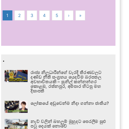
1
2
3
4
5
›
»
.
රාජ්‍ය නිලධාරීන්ගේ වැරදි තීරණවලට
දණ්ඩ නීති සංග්‍රහය යෙදවීම බරපතල
අවභාවිතයකි – සුනිල් කන්නන්ගර
කොළඹ, රත්නපුර, අම්පාර හිටපු මහ
දිසාපති
ලෝකයේ අඩුවෙන්ම නිදා ගන්නා ජාතිය?
නැව් වලින් බහලුම් මුහුදට පෙරලීම සුළු
පටු දෙයක් නොවේ