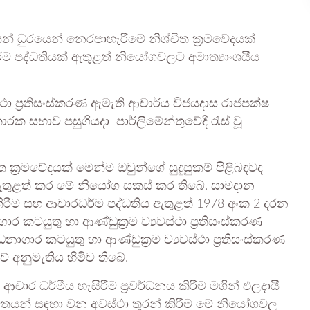
් ධුරයෙන් නෙරපාහැරීමේ නිශ්චිත ක්‍රමවේදයක්
ම පද්ධතියක් ඇතුළත් නියෝගවලට අමාත්‍යාංශයීය
ථා ප්‍රතිසංස්කරණ ඇමැති ආචාර්ය විජයදාස රාජපක්ෂ
රක සභාව පසුගියදා පාර්ලිමේන්තුවේදී රැස් වූ
 ක්‍රමවේදයක් මෙන්ම ඔවුන්ගේ සුදුසුකම් පිළිබඳවද
ඇතුළත් කර මේ නියෝග සකස් කර තිබේ. සාමදාන
 කිරීම සහ ආචාරධර්ම පද්ධතිය ඇතුළත් 1978 අංක 2 දරන
යුතු හා ආණ්ඩුක්‍රම ව්‍යවස්ථා ප්‍රතිසංස්කරණ
ර කටයුතු හා ආණ්ඩුක්‍රම ව්‍යවස්ථා ප්‍රතිසංස්කරණ
 අනුමැතිය හිමිව තිබේ.
ාර ධර්මීය හැසිරීම ප්‍රවර්ධනය කිරීම මගින් ඵලදායී
 භාවිතයන් සඳහා වන අවස්ථා තුරන් කිරීම මේ නියෝගවල