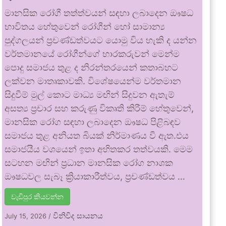
මානසික රෝගී තත්ත්වයන් සඳහා ලබාදෙන ඖෂධ
භාවිතය හේතුවෙන් රෝගීන් හෝ සාමාන්‍ය
පුද්ගලයන් ප්‍රචණ්ඩත්වයට යොමු විය හැකි ද යන්න
වර්තමානයේ රෝගීන්ගේ භාරකරුවන් මෙන්ම
පොදු සමාජය තුළ ද නිරන්තරයෙන් කතාබහට
ලක්වන මාතෘකාවකි. විශේෂයෙන්ම වර්තමාන
සිදුවීම් මුල් කොට මාධ්‍ය මඟින් සිදුවන ඇතැම්
අසත්‍ය ප්‍රචාර සහ කරුණු විකෘති කිරීම් හේතුවෙන්,
මානසික රෝග සඳහා ලබාදෙන ඖෂධ පිළිබඳව
සමාජය තුළ අනියත බියක් නිර්මාණය වී ඇත.එය
සමාජයීය වශයෙන් ඉතා අහිතකර තත්වයකි. මෙම
සටහන මඟින් ප්‍රධාන මානසික රෝග නාශක
ඖෂධවල සැබෑ ක්‍රියාකාරීත්වය, ප්‍රචණ්ඩත්වය …
වැඩිපුර කියවන්න
විනිවිද සායනය
July 15, 2026
/