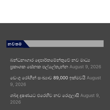
නවතම
බන්ධනාගාර දෙපාර්තමේන්තුවේ නව මාධ්‍ය
ප්‍රකාශක සේනක පල්ලේතැන්න
August 9, 2026
ඩෙංගු රෝගීන් සංඛ්‍යාව 89,000 ඉක්මවයි
August
9, 2026
ශබ්ද දූෂණයට එරෙහිව නව රෙගුලාසි
August 9,
2026