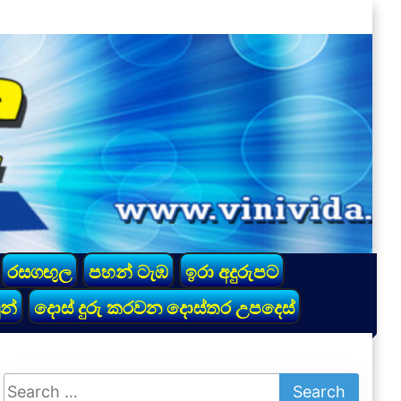
රසගඟුල
පහන් ටැඹ
ඉරා අදුරුපට
න්
දොස් දුරු කරවන දොස්තර උපදෙස්