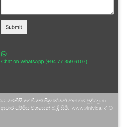
Submit
Chat on WhatsApp (+94 77 359 6107)
 යම්කිසි අගතියක් සිදුවන්නේ නම් එම පුද්ගලයා
ාර ධර්මීය වශයෙන් බැඳී සිටී. 'www.vinivida.lk' ©