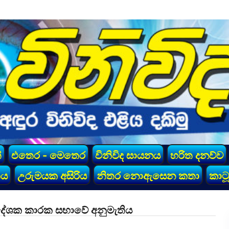
්
එතෙර - මෙතෙර
විනිවිද සායනය
හරිත දනව්ව
කය
උරුමයක අසිරිය
නිතර නොඇසෙන කතා
කාටූ
පදේශක කාරක සභාවේ අනුමැතිය