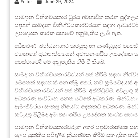
June 29, 2024
Editor
සාමදාන විනිශ්චයකාර ධුරය අවභාවිත කරන පුද්ගලයන
සඳහන් සාමදාන විනිශ්චයකාරවරයන් සඳහා ආචාරධර්
උපදේශක කාරක සභාවේ අනුමැතිය ලැබී ඇත.
අධිකරණ, බන්ධනාගාර කටයුතු හා ආණ්ඩුක්‍රම ව්‍යවස්
මහතාගේ ප්‍රධානත්වයෙන් අමාත්‍යාංශයීය උපදේශක කා
අවස්ථාවේදී මේ අනුමැතිය හිමි වී තිබේ.
සාමදාන විනිශ්චයකාරවරයන් පත් කිරීම සඳහා නිශ්චිත
මෙතෙක් සඳහනක් නොතිබූ අතර, නව ක්‍රමවේදයක් 
විනිශ්චයකාරවරයන් පත් කිරීම, අත්හිටුවීම, අවලංගු
අධිකරණ සංවිධාන පනත යටතේ අධිකරණ, බන්ධනාගාර කට
ඇමැතිවරයා සැකසූ නියෝග දෙකකට අධිකරණ, බන්ධනාගා
කටයුතු පිළිබඳ අමාත්‍යාංශයීය උපදේශක කාරක සභාවේ
සාමදාන විනිශ්චයකාරවරුන් අතර සදාචාරාත්මක සහ ආච
ලෙස යුක්තිය පසිඳලීම ක්‍රියාත්මක කිරීම සහ දූෂිත