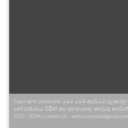
Copyrights protected: මෙම වෙබ් අඩවියේ පළකරනු
හෝ පාර්ශවය විසින් තම අනන්‍යතාව තහවුරු කරමින් ඉ
2021- 2024| Contact Us - editor.vinivida@gmail.com