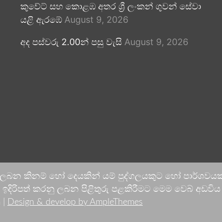
කුවේට් සහ කොළඹ අතර ශ්‍රී ලංකන් ගුවන් සේවා
යළි ඇරඹේ
August 9, 2026
අද පස්වරු 2.00න් පසු වැසි
August 9, 2026
 ලබන කිනම් හෝ දෙයකින් යම් පුද්ගලයකුට හෝ පාර්ශවයකට
දිරිපත් කරනු ලබන පිළිතුරු පළකිරීමට මෙම වෙබ් අඩවිය ආච
 |
Design & develop by AmpleThemes