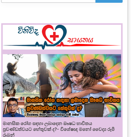
මානසික රෝග සඳහා ලබාදෙන ඖෂධ භාවිතය
ප්‍රචණ්ඩත්වයට හේතුවක් ද?- විශේෂඥ මනෝ වෛද්‍ය රූමි
රූබන්