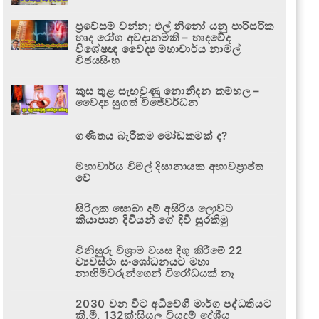
ප්‍රවේසම් වන්න; එල් නිනෝ යනු පාරිසරික
හෘද රෝග අවදානමකි – හෘදවේද
විශේෂඥ වෛද්‍ය මහාචාර්ය නාමල්
විජයසිංහ
කුස තුළ සැඟවුණු නොනිදන කම්හල –
වෛද්‍ය සුගත් විජේවර්ධන
ගණිතය බැරිකම මෝඩකමක් ද?
මහාචාර්ය විමල් දිසානායක අභාවප්‍රාප්ත
වේ
සිරිලක සොබා දම් අසිරිය ලොවට
කියාපාන දිවියන් ගේ දිවි සුරකිමු
විනිසුරු විශ්‍රාම වයස දිගු කිරීමේ 22
ව්‍යවස්ථා සංශෝධනයට මහා
නාහිමිවරුන්ගෙන් විරෝධයක් නෑ
2030 වන විට අධිවේගී මාර්ග පද්ධතියට
කි.මී. 132ක්;සියලු වියදම් දේශීය