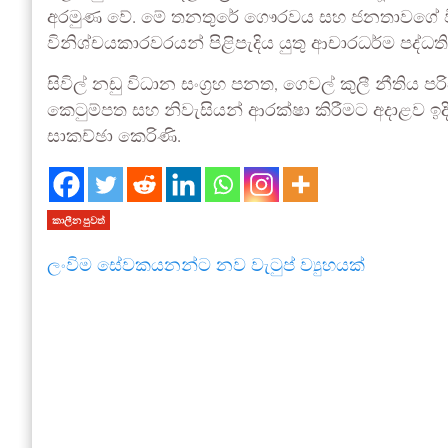
අරමුණ වේ. මේ තනතුරේ ගෞරවය සහ ජනතාවගේ වි
විනිශ්චයකාරවරයන් පිළිපැදිය යුතු ආචාරධර්ම පද්ධත
සිවිල් නඩු විධාන සංග්‍රහ පනත, ගෙවල් කුලී නීතිය ප
කෙටුම්පත සහ නිවැසියන් ආරක්ෂා කිරීමට අදාළව ඉදිර
සාකච්ඡා කෙරිණි.
කාලීන පුවත්
ලංවිම සේවකයනන්ට නව වැටුප් ව්‍යුහයක්