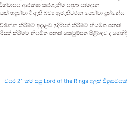
ශ්වාසය ආරක්ෂා කරගැනීම සඳහා සාමදාන
ියක් හඳුන්වා දී ඇති බවද ඇමැතිවරයා පෙන්වා දුන්නේය.
රිච්ඡින්න කිරීමට අදාළව ඉදිරිපත් කිරීමට නියමිත පනත්
ිපත් කිරීමට නියමිත පනත් කෙටුම්පත පිළිබඳව ද මෙහිදී
වසර 21 කට පසු Lord of the Rings අලුත් චිත්‍රපටයක්