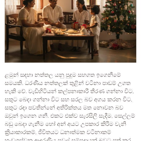
ළමුන් සඳහා නත්තල යනු පුදුම සහගත ඉගෙනීමේ
සමයකි. ධරණීය නත්තලක් තුළින් වටිනා පාඩම් උගත
හැකි වේ. වැඩිහිටියන් කල්පනාකාරී තීරණ ගන්නා විට,
සතුට බෙදා ගන්නා විට සහ සරල බව අගය කරන විට,
සතුට රඳා පවතින්නේ අතිරික්තය මත නොවන බව
ඔවුන් ඉගෙන ගනී. එකට එක්ව සැරසිලි සෑදීම, සෙල්ලම්
බඩු බෙදා ගැනීම හෝ අන් අයට උපකාර කිරීම වැනි
ක්‍රියාකාරකම්, ජීවිතයට ධනාත්මක වටිනාකම්
හැඩගස්වන ආදරණීය පවුල් සම්ප්‍රදායන් බවට පත් කර