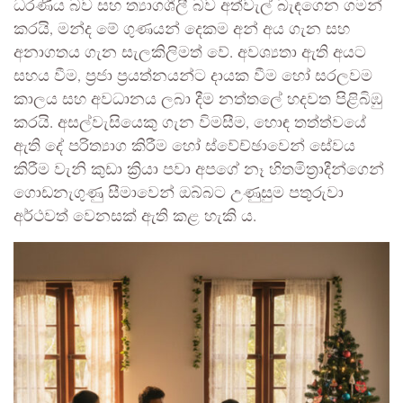
ධරණීය බව සහ ත්‍යාගශීලී බව අත්වැල් බැඳගෙන ගමන්
කරයි, මන්ද මේ ගුණයන් දෙකම අන් අය ගැන සහ
අනාගතය ගැන සැලකිලිමත් වේ. අවශ්‍යතා ඇති අයට
සහය වීම, ප්‍රජා ප්‍රයත්නයන්ට දායක වීම හෝ සරලවම
කාලය සහ අවධානය ලබා දීම නත්තලේ හදවත පිළිබිඹු
කරයි. අසල්වැසියෙකු ගැන විමසීම, හොඳ තත්ත්වයේ
ඇති දේ පරිත්‍යාග කිරීම හෝ ස්වේච්ඡාවෙන් සේවය
කිරීම වැනි කුඩා ක්‍රියා පවා අපගේ නෑ හිතමිත්‍රාදීන්ගෙන්
ගොඩනැගුණු සීමාවෙන් ඔබ්බට උණුසුම පතුරුවා
අර්ථවත් වෙනසක් ඇති කළ හැකි ය.