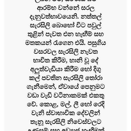
ආරම්භ වන්නේ සරල
දැනුවත්භාවයෙනි. නත්තල්
සැරසිලි බොහෝ විට පවුල්
තුළින් පැවත එන හැඟීම් සහ
මතකයන් රැගෙන එයි. පසුගිය
වසරවල සැරසිලි නැවත
භාවිත කිරීම, හානි වූ දේ
අලුත්වැඩියා කිරීම හෝ දිගු
කල් පවතින සැරසිලි තෝරා
ගැනීමෙන්, ඒවායේ පෙනුමට
වඩා වැඩි වටිනාකමක් එකතු
වේ. කොළ, මල්, ලී හෝ රෙදි
වැනි ස්වාභාවික දේවලින්
තැනූ සැරසිලි නිවෙස්වලට
උණුසුම් සහ අව්‍යාජ හැඟීමක්