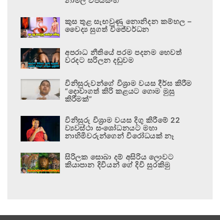
නාමල් විජයසිංහ
කුස තුළ සැඟවුණු නොනිදන කම්හල –
වෛද්‍ය සුගත් විජේවර්ධන
අපරාධ නීතියේ පරම පදනම හෙවත්
වරදට සරිලන දඬුවම
විනිසුරුවන්ගේ විශ්‍රාම වයස දීර්ඝ කිරීම
“දොවාගත් කිරි කළයට ගොම මුසු
කිරීමක්”
විනිසුරු විශ්‍රාම වයස දිගු කිරීමේ 22
ව්‍යවස්ථා සංශෝධනයට මහා
නාහිමිවරුන්ගෙන් විරෝධයක් නෑ
සිරිලක සොබා දම් අසිරිය ලොවට
කියාපාන දිවියන් ගේ දිවි සුරකිමු