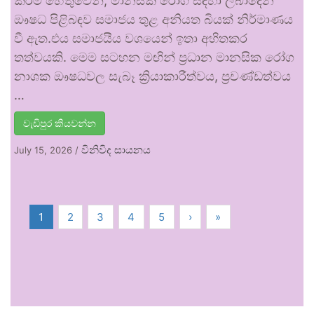
කිරීම් හේතුවෙන්, මානසික රෝග සඳහා ලබාදෙන
ඖෂධ පිළිබඳව සමාජය තුළ අනියත බියක් නිර්මාණය
වී ඇත.එය සමාජයීය වශයෙන් ඉතා අහිතකර
තත්වයකි. මෙම සටහන මඟින් ප්‍රධාන මානසික රෝග
නාශක ඖෂධවල සැබෑ ක්‍රියාකාරීත්වය, ප්‍රචණ්ඩත්වය
…
වැඩිපුර කියවන්න
විනිවිද සායනය
July 15, 2026
/
1
2
3
4
5
›
»