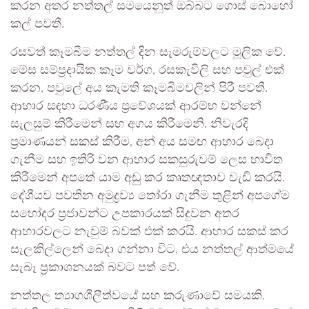
කරන අතර නත්තල් සමයෙනුත් ඔබ්බට ගොස් බොහෝ
කල් පවතී.
රසවත් කෑමබීම නත්තල් දින සැමරුම්වලට මූලික වේ.
මේස සම්ප්‍රදායික කෑම වර්ග, රසකැවිලි සහ පවුල් එක්
කරන, පවුලේ අය කැමති කෑමබිමවලින් පිරී පවතී.
ආහාර සඳහා ධරණීය ප්‍රවේශයක් ආරම්භ වන්නේ
සැලසුම් කිරීමෙන් සහ අගය කිරීමෙනි. නිවැරදි
ප්‍රමාණයන් සකස් කිරීම, අන් අය සමඟ ආහාර බෙදා
ගැනීම සහ ඉතිරි වන ආහාර සකසුරුවම් ලෙස භාවිත
කිරීමෙන් අපතේ යාම අඩු කර කෘතඥතාව වැඩි කරයි.
දේශීයව පවතින අමුද්‍රව්‍ය තෝරා ගැනීම තුළින් අපගේම
සහෝදර ප්‍රජාවන්ට උපකාරයක් සිදුවන අතර
ආහාරවලට නැවුම් බවක් එක් කරයි. ආහාර සකස් කර
සැලකිල්ලෙන් බෙදා ගන්නා විට, එය නත්තල් ආත්මයේ
සැබෑ ප්‍රකාශනයක් බවට පත් වේ.
නත්තල ත්‍යාගශීලීත්වයේ සහ කරුණාවේ සමයකි.