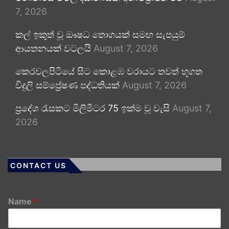
7, 2026
කල් ඉකුත් වූ ඖෂධ තොගයක් සමඟ සැපයුම්
ආයතනයක් වටලයි
August 7, 2026
කෙරවලපිටියේ සිට කොළඹ වරායට තවත් භූගත
විදුලි සම්ප්‍රේෂණ පද්ධතියක්
August 7, 2026
ප්‍රදේශ රැසකට මිලිමීටර 75 ඉක්ම වූ වැසි
August 7,
2026
CONTACT US
Name
*