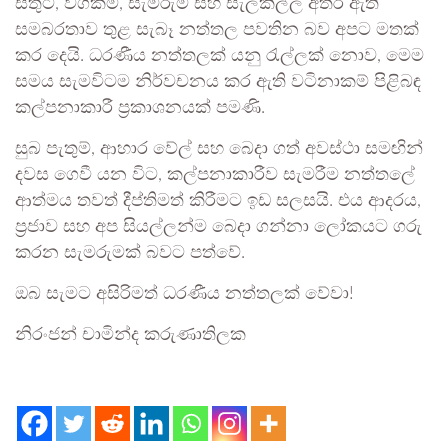
සතුට, වගකීම, සැමරුම සහ සැලකිල්ල අතර ඇති
සමබරතාව තුළ සැබෑ නත්තල පවතින බව අපට මතක්
කර දෙයි. ධරණීය නත්තලක් යනු රැල්ලක් නොව, මෙම
සමය සැමවිටම නිර්වචනය කර ඇති වටිනාකම් පිළිබඳ
කල්පනාකාරී ප්‍රකාශනයක් පමණි.
සුබ පැතුම්, ආහාර වේල් සහ බෙදා ගත් අවස්ථා සමඟින්
දවස ගෙවී යන විට, කල්පනාකාරීව සැමරීම නත්තලේ
ආත්මය තවත් දීප්තිමත් කිරීමට ඉඩ සලසයි. එය ආදරය,
ප්‍රජාව සහ අප සියල්ලන්ම බෙදා ගන්නා ලෝකයට ගරු
කරන සැමරුමක් බවට පත්වේ.
ඔබ සැමට අසිරිමත් ධරණීය නත්තලක් වේවා!
නිරංජන් චාමින්ද කරුණාතිලක