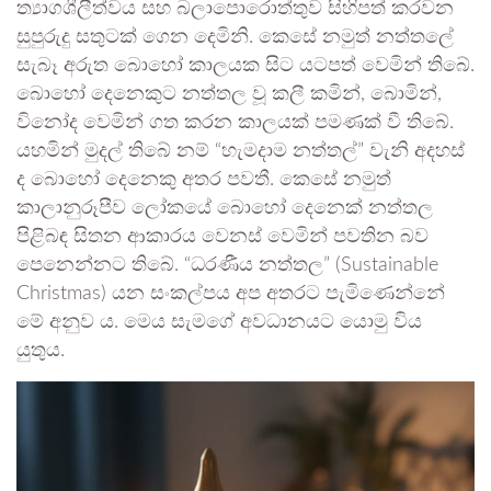
ත්‍යාගශීලීත්වය සහ බලාපොරොත්තුව සිහිපත් කරවන
සුපුරුදු සතුටක් ගෙන දෙමිනි. කෙසේ නමුත් නත්තලේ
සැබෑ අරුත බොහෝ කාලයක සිට යටපත් වෙමින් තිබේ.
බොහෝ දෙනෙකුට නත්තල වූ කලී කමින්, බොමින්,
විනෝද වෙමින් ගත කරන කාලයක් පමණක් වී තිබේ.
යහමින් මුදල් තිබේ නම් “හැමදාම නත්තල්” වැනි අදහස්
ද බොහෝ දෙනෙකු අතර පවතී. කෙසේ නමුත්
කාලානුරූපීව ලෝකයේ බොහෝ දෙනෙක් නත්තල
පිළිබඳ සිතන ආකාරය වෙනස් වෙමින් පවතින බව
පෙනෙන්නට තිබේ. “ධරණීය නත්තල” (Sustainable
Christmas) යන සංකල්පය අප අතරට පැමිණෙන්නේ
මේ අනුව ය. මෙය සැමගේ අවධානයට යොමු විය
යුතුය.