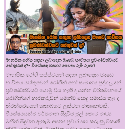
මානසික රෝග සඳහා ලබාදෙන ඖෂධ භාවිතය ප්‍රචණ්ඩත්වයට
හේතුවක් ද?- විශේෂඥ මනෝ වෛද්‍ය රූමි රූබන්
මානසික රෝගී තත්ත්වයන් සඳහා ලබාදෙන ඖෂධ
භාවිතය හේතුවෙන් රෝගීන් හෝ සාමාන්‍ය පුද්ගලයන්
ප්‍රචණ්ඩත්වයට යොමු විය හැකි ද යන්න වර්තමානයේ
රෝගීන්ගේ භාරකරුවන් මෙන්ම පොදු සමාජය තුළ ද
නිරන්තරයෙන් කතාබහට ලක්වන මාතෘකාවකි.
විශේෂයෙන්ම වර්තමාන සිදුවීම් මුල් කොට මාධ්‍ය
මඟින් සිදුවන ඇතැම් අසත්‍ය ප්‍රචාර සහ කරුණු විකෘති