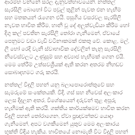
ආරම්භ වන්නේ සරල දැනුවත්භාවයෙනි. නත්තල්
සැරසිලි බොහෝ විට පවුල් තුළින් පැවත එන හැඟීම්
සහ මතකයන් රැගෙන එයි. පසුගිය වසරවල සැරසිලි
නැවත භාවිත කිරීම, හානි වූ දේ අලුත්වැඩියා කිරීම හෝ
දිගු කල් පවතින සැරසිලි තෝරා ගැනීමෙන්, ඒවායේ
පෙනුමට වඩා වැඩි වටිනාකමක් එකතු වේ. කොළ, මල්,
ලී හෝ රෙදි වැනි ස්වාභාවික දේවලින් තැනූ සැරසිලි
නිවෙස්වලට උණුසුම් සහ අව්‍යාජ හැඟීමක් ගෙන එයි.
මෙම තේරීම් උත්සවශ්‍රීයක් ඇති කරන අතරම නිහඬව
සොබාදහමට ගරු කරයි.
නත්තල් විදුලි පහන් යනු බලාපොරොත්තුවේ සහ
සැමරුමේ සංකේතයකි. වීදි, ගස් සහ නිවෙස් අලංකාර
ලෙස දිදුලන අතර, විශේෂයෙන් දරුවන් තුළ අපූරු
හැඟීමක් ඇති කරයි. ශක්තිය කාර්යක්ෂමව භාවිත කරන
විදුලි පහන් තෝරාගෙන, ඒවා ප්‍රඥාවන්තව යොදා
ගැනීමෙන්, අපට වගකීමෙන් යුතුව මෙම අලංකාරය
භුක්ති විඳිය හැකිය. භාවිතයේ නොමැති විට විදුලි පහන්