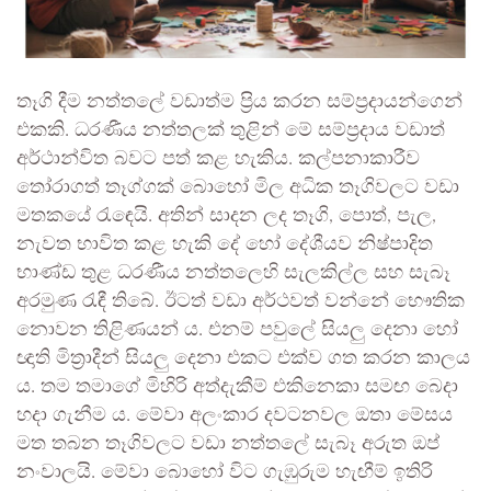
තෑගි දීම නත්තලේ වඩාත්ම ප්‍රිය කරන සම්ප්‍රදායන්ගෙන්
එකකි. ධරණීය නත්තලක් තුළින් මේ සම්ප්‍රදාය වඩාත්
අර්ථාන්විත බවට පත් කළ හැකිය. කල්පනාකාරීව
තෝරාගත් තෑග්ගක් බොහෝ මිල අධික තෑගිවලට වඩා
මතකයේ රැඳෙයි. අතින් සාදන ලද තෑගි, පොත්, පැල,
නැවත භාවිත කළ හැකි දේ හෝ දේශීයව නිෂ්පාදිත
භාණ්ඩ තුළ ධරණීය නත්තලෙහි සැලකිල්ල සහ සැබෑ
අරමුණ රැඳී තිබේ. ඊටත් වඩා අර්ථවත් වන්නේ භෞතික
නොවන තිළිණයන් ය. එනම් පවුලේ සියලු දෙනා හෝ
ඥාති මිත්‍රාදීන් සියලු දෙනා එකට එක්ව ගත කරන කාලය
ය. තම තමාගේ මිහිරි අත්දැකීම් එකිනෙකා සමඟ බෙදා
හදා ගැනීම ය. මේවා අලංකාර දවටනවල ඔතා මේසය
මත තබන තෑගිවලට වඩා නත්තලේ සැබෑ අරුත ඔප්
නංවාලයි. මේවා බොහෝ විට ගැඹුරුම හැඟීම් ඉතිරි