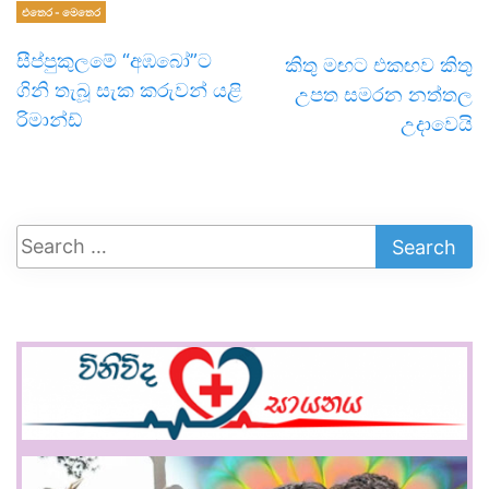
එතෙර - මෙතෙර
සීප්පුකුලමේ “අඹබෝ”ට
කිතු මඟට එකඟව කිතු
ගිනි තැබූ සැක කරුවන් යළි
උපත සමරන නත්තල
රිමාන්ඩ්
උදාවෙයි