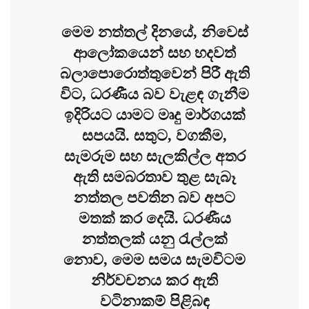
මෙම නත්තල් දිනයේ, නිවෙස්
ආලෝකයෙන් සහ හදවත්
බලාපොරොත්තුවෙන් පිරී ඇති
විට, ධරණීය බව වැළඳ ගැනීම
ඉදිරියට යාමට මෘදු මාර්ගයක්
සපයයි. සතුට, වගකීම,
සැමරුම සහ සැලකිල්ල අතර
ඇති සමබරතාව තුළ සැබෑ
නත්තල පවතින බව අපට
මතක් කර දෙයි. ධරණීය
නත්තලක් යනු රැල්ලක්
නොව, මෙම සමය සැමවිටම
නිර්වචනය කර ඇති
වටිනාකම් පිළිබඳ