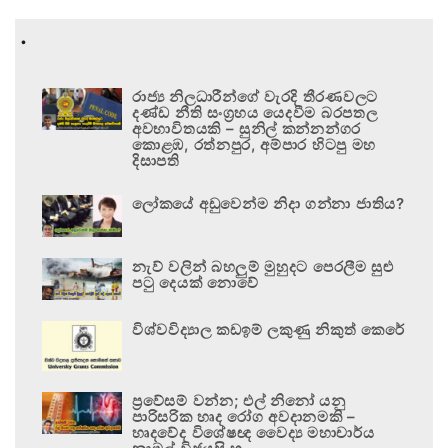
.
රාජ්‍ය නිලධාරීන්ගේ වැරදි තීරණවලට
දණ්ඩ නීති සංග්‍රහය යෙදවීම බරපතල
අවභාවිතයකි – සුනිල් කන්නන්ගර
කොළඹ, රත්නපුර, අම්පාර හිටපු මහ
දිසාපති
ලෝකයේ අඩුවෙන්ම නිදා ගන්නා ජාතිය?
නැව් වලින් බහලුම් මුහුදට පෙරලීම සුළු
පටු දෙයක් නොවේ
විශ්වවිද්‍යාල කඩඉම් ලකුණු නිකුත් කෙරේ
ප්‍රවේසම් වන්න; එල් නිනෝ යනු
පාරිසරික හෘද රෝග අවදානමකි –
හෘදවේද විශේෂඥ වෛද්‍ය මහාචාර්ය