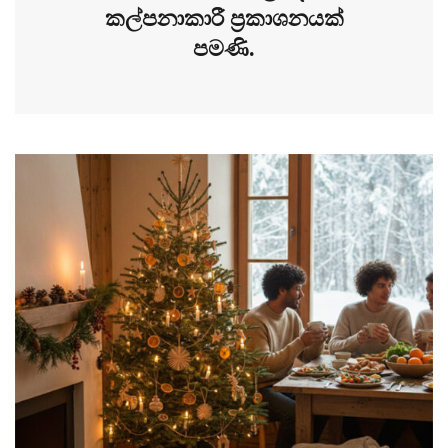
කල්පනාකාරී ප්‍රකාශනයක්
පමණි.