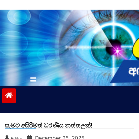
Skip
to
content
vinivida.lk
සැමට අසිරිමත් ධරණීය නත්තලක්!
December 25, 2025
Editor