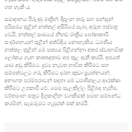
ගත හැකි ය.
සමාදානය පිරුණු රාත්‍රීන්, දිදුලන තරු සහ සන්සුන්
පරිසරය තුළින් නත්තල් අසිරියේ සැබෑ අරුත ඉස්මතු
වෙයි. නත්තල් සාමයේ නිහඬ රාත්‍රිය ඝෝෂාකාරී
සංදර්ශනයන් තුළින් අත්විඳිය නොහැකිය. ධරණීය
නත්තල තුළින් මේ සත්‍යය පිළිගන්නා අතර ස්වාභාවික
ලෝකය ගැන කෘතඥතාව අප තුළ ඇති කරයි. අපතේ
යාම අඩු කිරීමට, ද්‍රව්‍ය නැවත භාවිත කිරීමට සහ
සම්පත්වලට ගරු කිරීමට දරන කුඩා ප්‍රයත්නයන්,
අනාගත පරම්පරාවන් සඳහා මේ ධරණීතලය ආරක්ෂා
කිරීමට උපකාරී වේ. මෙම සැලකිල්ල පිළිබඳ හැඟීම,
වර්තමාන සතුට දිගුකාලීන වගකීමක් සමඟ සම්බන්ධ
කරමින්, සැමරුමට ගැඹුරක් එක් කරයි.