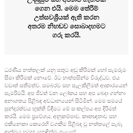
ගෙන එයි. මෙම තේරීම්
උත්සවශ්‍රීයක් ඇති කරන
අතරම නිහඬව සොබාදහමට
ගරු කරයි.
ධරණීය නත්තලක් යනු සතුට අඩු කිරීමක් හෝ සැමරුම
සීමා කිරීමක් නොවේ. ඊට හාත්පසින්ම විරුද්ධව, එය
වඩාත් සතිමත්ව, සමබරව සහ සැලකිලිමත් ආකාරයෙන්
සැමරීමයි. අප ජීවත් වන ලෝකය සහ අප බෙදා ගන්නා
අනාගතය පිළිබඳ අවධානයෙන් සිටිමින්, මෙම සමයේ
සුන්දරත්වය භුක්ති විඳීමට මේ සංකල්පය අප දිරිමත්
කරයි. මෙම ප්‍රවේශය, අනුකම්පාව, කෘතඥතාව සහ
එකිනෙකා කෙරෙහි වගකීම පිළිබඳ වූ නත්තලේ සැබෑ
ආත්මය සමඟ හොඳින්ම ගැළපේ.