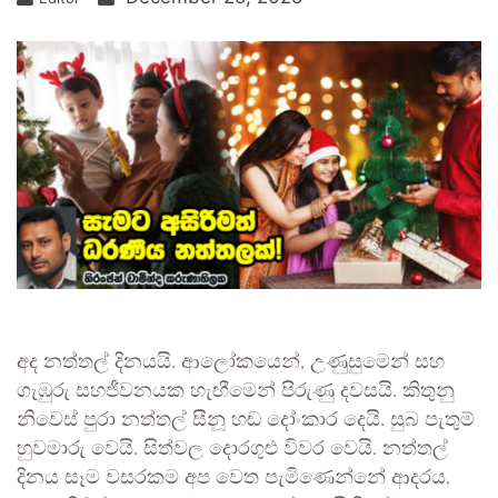
අද නත්තල් දිනයයි. ආලෝකයෙන්, උණුසුමෙන් සහ
ගැඹුරු සහජීවනයක හැඟීමෙන් පිරුණු දවසයි. කිතුනු
නිවෙස් පුරා නත්තල් සීනූ හඬ දෝංකාර දෙයි. සුබ පැතුම්
හුවමාරු වෙයි. සිත්වල දොරගුළු විවර වෙයි. නත්තල්
දිනය සෑම වසරකම අප වෙත පැමිණෙන්නේ ආදරය,