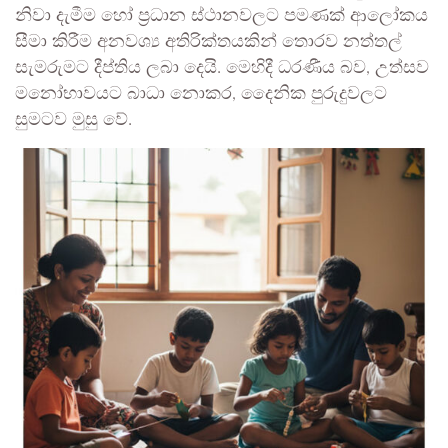
නිවා දැමීම හෝ ප්‍රධාන ස්ථානවලට පමණක් ආලෝකය
සීමා කිරීම අනවශ්‍ය අතිරික්තයකින් තොරව නත්තල්
සැමරුමට දීප්තිය ලබා දෙයි. මෙහිදී ධරණීය බව, උත්සව
මනෝභාවයට බාධා නොකර, දෛනික පුරුදුවලට
සුමටව මුසු වේ.