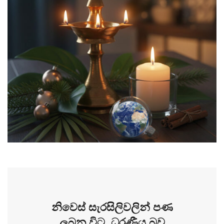
නිවෙස් සැරසිලිවලින් පණ
ලබන විට, ධරණීය බව