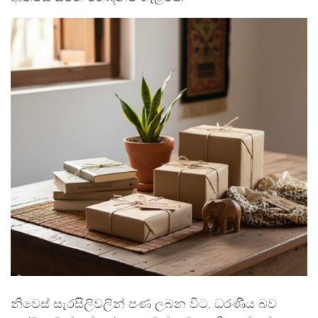
නිවෙස් සැරසිලිවලින් පණ ලබන විට, ධරණීය බව