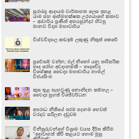
සුරාබදු ආදායම වාර්තාගත ලෙස ඉහළ
යාම සහ ආත්මභක්ෂක උරගයාගේ කතාව
– ආචාර්ය ප්‍රණීත් අභයසුන්දර හිටපු
මානව විද්‍යා මහාචාර්ය
විශ්වවිද්‍යාල කඩඉම් ලකුණු නිකුත් කෙරේ
ප්‍රවේසම් වන්න; එල් නිනෝ යනු පාරිසරික
හෘද රෝග අවදානමකි – හෘදවේද
විශේෂඥ වෛද්‍ය මහාචාර්ය නාමල්
විජයසිංහ
කුස තුළ සැඟවුණු නොනිදන කම්හල –
වෛද්‍ය සුගත් විජේවර්ධන
අපරාධ නීතියේ පරම පදනම හෙවත්
වරදට සරිලන දඬුවම
විනිසුරුවන්ගේ විශ්‍රාම වයස දීර්ඝ කිරීම
“දොවාගත් කිරි කළයට ගොම මුසු
කිරීමක්”