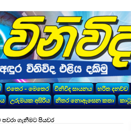
්
එතෙර - මෙතෙර
විනිවිද සායනය
හරිත දනව්ව
කය
උරුමයක අසිරිය
නිතර නොඇසෙන කතා
කාටූ
 පවරා ගැනීමට පියවර