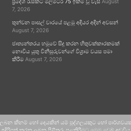
ප්‍රදේශ රැසකට මිලිමීටර 75 ඉක්ම වූ වැසි
August
7, 2026
තුන්වන පාසල් වාරයේ පළමු අදියර අදින් අවසන්
August 7, 2026
ජාත්‍යන්තරය හමුවේ සිදු කරන හිතුවක්කාරකමක්
නොවිය යුතු විනිසුරුවන්ගේ විශ්‍රාම වයස පමා
කිරීම
August 7, 2026
 ලබන කිනම් හෝ දෙයකින් යම් පුද්ගලයකුට හෝ පාර්ශවයකට
දිරිපත් කරනු ලබන පිළිතුරු පළකිරීමට මෙම වෙබ් අඩවිය ආච