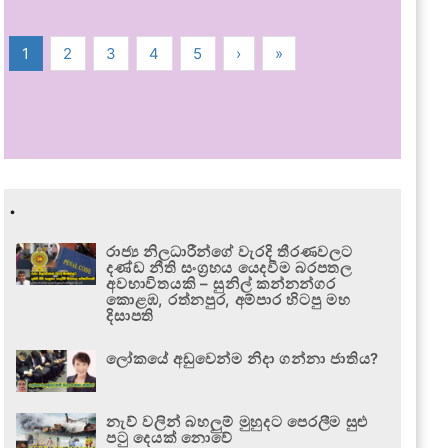
1
2
3
4
5
›
»
.
රාජ්‍ය නිලධාරීන්ගේ වැරදි තීරණවලට
දණ්ඩ නීති සංග්‍රහය යෙදවීම බරපතල
අවභාවිතයකි – සුනිල් කන්නන්ගර
කොළඹ, රත්නපුර, අම්පාර හිටපු මහ
දිසාපති
ලෝකයේ අඩුවෙන්ම නිදා ගන්නා ජාතිය?
නැව් වලින් බහලුම් මුහුදට පෙරලීම සුළු
පටු දෙයක් නොවේ