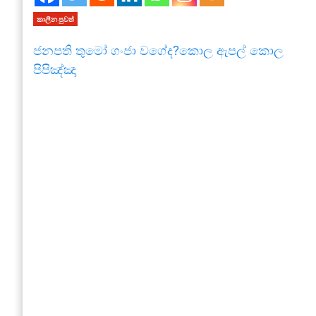
කාලීන පුවත්
ජනපති තුමෝ ගංජා වගේද?කොල ඇපල් කොල
පිපිඤ්ඤා