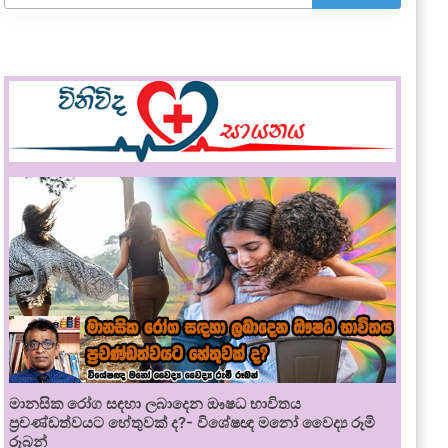
මානසික රෝග සඳහා ලබාදෙන ඖෂධ භාවිතය
ප්‍රචණ්ඩත්වයට හේතුවක් ද?- විශේෂඥ මනෝ වෛද්‍ය රූමි
රූබන්