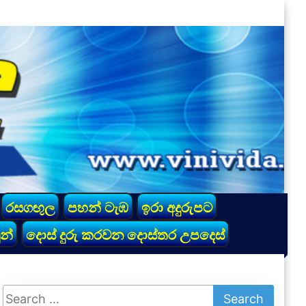
රසගඟුල
පහන් ටැඹ
ඉරා අදුරුපට
න්
දොස් දුරු කරවන දොස්තර උපදෙස්