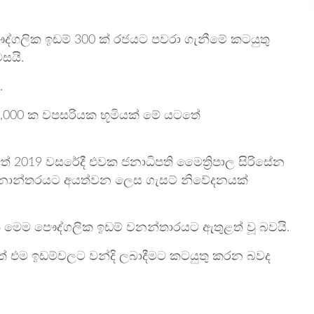
්ගලික ඉඩම් 300 ක් රජයට පවරා ගැනීමේ කටයුතු
සයි.
.
,000 ක වපසරියක භූමියක් මේ යටතේ
තේ 2019 වසරේදී එවක ජනාධිපති මෛත්‍රිපාල සිරිසේන
ජ වනාන්තරයට අයත්වන ලෙස ගැසට් නිවේදනයක්
 මෙම පෞද්ගලික ඉඩම් වනන්තාරයට ඇතුළත් වූ බවයි.
ටතේ එම ඉඩම්වලට වන්දි ලබාදීමට කටයුතු කරන බවද