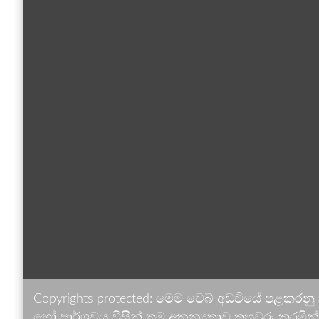
Copyrights protected: මෙම වෙබ් අඩවියේ පළකරනු
හෝ පාර්ශවය විසින් තම අනන්‍යතාව තහවුරු කරමින් ඉ