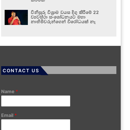
විනිසුරු විශ්‍රාම වයස දිගු කිරීමේ 22
ව්‍යවස්ථා සංශෝධනයට මහා
නාහිමිවරුන්ගෙන් විරෝධයක් නෑ
CONTACT US
Name
*
Email
*