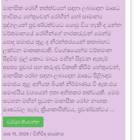
මානසික රෝගී තත්ත්වයන් සඳහා ලබාදෙන ඖෂධ
භාවිතය හේතුවෙන් රෝගීන් හෝ සාමාන්‍ය
පුද්ගලයන් ප්‍රචණ්ඩත්වයට යොමු විය හැකි ද යන්න
වර්තමානයේ රෝගීන්ගේ භාරකරුවන් මෙන්ම
පොදු සමාජය තුළ ද නිරන්තරයෙන් කතාබහට
ලක්වන මාතෘකාවකි. විශේෂයෙන්ම වර්තමාන
සිදුවීම් මුල් කොට මාධ්‍ය මඟින් සිදුවන ඇතැම්
අසත්‍ය ප්‍රචාර සහ කරුණු විකෘති කිරීම් හේතුවෙන්,
මානසික රෝග සඳහා ලබාදෙන ඖෂධ පිළිබඳව
සමාජය තුළ අනියත බියක් නිර්මාණය වී ඇත.එය
සමාජයීය වශයෙන් ඉතා අහිතකර තත්වයකි. මෙම
සටහන මඟින් ප්‍රධාන මානසික රෝග නාශක
ඖෂධවල සැබෑ ක්‍රියාකාරීත්වය, ප්‍රචණ්ඩත්වය …
වැඩිපුර කියවන්න
විනිවිද සායනය
July 15, 2026
/