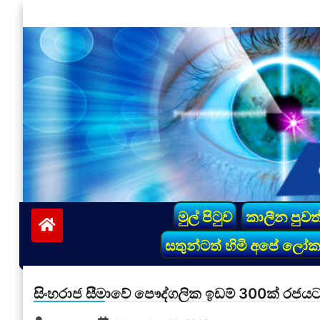
Skip
to
content
vinivida.lk
මුල් පිටුව
කාලීන පුවත
සතුන්ටත් හිමි අපේ ලෝ
සිංහරාජ සීමාවේ පෞද්ගලික ඉඩම් 300ක් රජයට