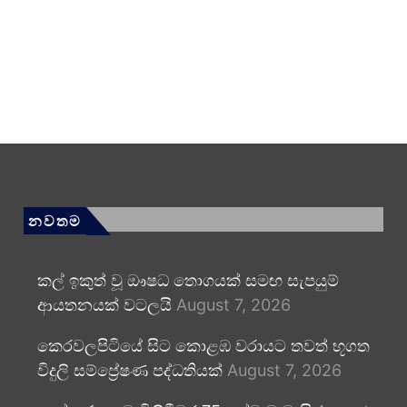
නවතම
කල් ඉකුත් වූ ඖෂධ තොගයක් සමඟ සැපයුම්
ආයතනයක් වටලයි
August 7, 2026
කෙරවලපිටියේ සිට කොළඹ වරායට තවත් භූගත
විදුලි සම්ප්‍රේෂණ පද්ධතියක්
August 7, 2026