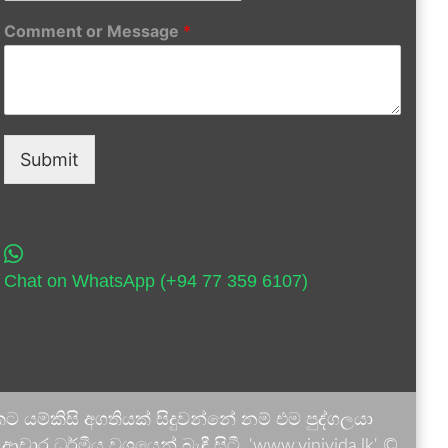
Comment or Message
*
Submit
Chat on WhatsApp (+94 77 359 6107)
 යම්කිසි අගතියක් සිදුවන්නේ නම් එම පුද්ගලයා
ාර ධර්මීය වශයෙන් බැඳී සිටී. 'www.vinivida.lk' ©