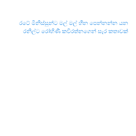
රටේ මිනිස්සුන්ට මල් මල් හීන පෙන්නන්න යන
රනිල්ට රෝහිණී කවිරත්නගෙන් සැර කතාවක්