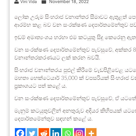
November 18, 2022
Vini Vida
ලෝක උරුම සිංහරාජ වනාන්තර සීමාවට ඇතුළත් පෞද
ආරම්භ කළ බව වන සංරක්ෂණ දෙපාර්තමේන්තුව පව
ඉඩම් අමාත්‍යංශය හරහා එම කටයුතු සිදු කෙරෙනු ඇත
වන සංරක්ෂණ දෙපාර්තමේන්තුව පැවසුවේ, අක්කර 8
වනාන්තරකරණයට ලක් කරන බවයි.
සිංහරාජ වනාන්තරය පුළුල් කිරීමේ වැඩපිළිවෙළ යට
මහතා හෙක්ටෙයාර් 35,000 ක් වපසරියක් සිංහරා
ප්‍රකාශයට පත් කළේ ය.
වන සංරක්ෂණ දෙපාර්තමේන්තුව පැවසුවේ, ඒ යටතේ
මැනුම් කටයුතුවලින් අනතුරුව අදියර කිහිපයක් ය
දෙපාර්තමේන්තුව සඳහන් කළේ ය.