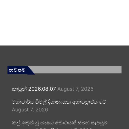
නවතම
කාටූන් 2026.08.07
August 7, 2026
මහාචාර්ය විමල් දිසානායක අභාවප්‍රාප්ත වේ
August 7, 2026
කල් ඉකුත් වූ ඖෂධ තොගයක් සමඟ සැපයුම්