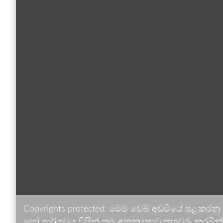
Copyrights protected: මෙම වෙබ් අඩවියේ පළකරනු
හෝ පාර්ශවය විසින් තම අනන්‍යතාව තහවුරු කරමින් ඉ