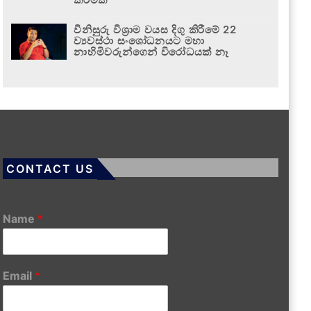
විනිසුරු විශ්‍රාම වයස දිගු කිරීමේ 22
ව්‍යවස්ථා සංශෝධනයට මහා
නාහිමිවරුන්ගෙන් විරෝධයක් නෑ
CONTACT US
Name
*
Email
*