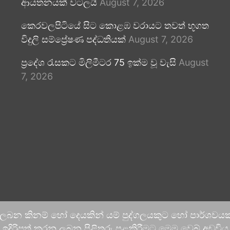
ආයතනයක් වටලයි
August 7, 2026
කෙරවලපිටියේ සිට කොළඹ වරායට තවත් භූගත
විදුලි සම්ප්‍රේෂණ පද්ධතියක්
August 7, 2026
ප්‍රදේශ රැසකට මිලිමීටර 75 ඉක්ම වූ වැසි
August
7, 2026
 ලබන කිනම් හෝ දෙයකින් යම් පුද්ගලයකුට හෝ පාර්ශවයකට
දිරිපත් කරනු ලබන පිළිතුරු පළකිරීමට මෙම වෙබ් අඩවිය ආච