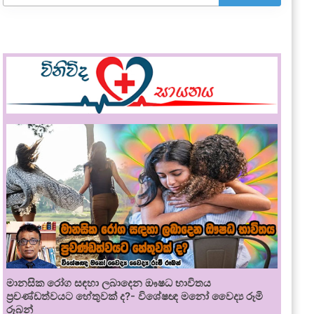
මානසික රෝග සඳහා ලබාදෙන ඖෂධ භාවිතය
ප්‍රචණ්ඩත්වයට හේතුවක් ද?- විශේෂඥ මනෝ වෛද්‍ය රූමි
රූබන්