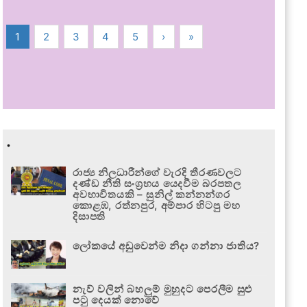
1
2
3
4
5
›
»
.
රාජ්‍ය නිලධාරීන්ගේ වැරදි තීරණවලට
දණ්ඩ නීති සංග්‍රහය යෙදවීම බරපතල
අවභාවිතයකි – සුනිල් කන්නන්ගර
කොළඹ, රත්නපුර, අම්පාර හිටපු මහ
දිසාපති
ලෝකයේ අඩුවෙන්ම නිදා ගන්නා ජාතිය?
නැව් වලින් බහලුම් මුහුදට පෙරලීම සුළු
පටු දෙයක් නොවේ