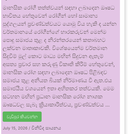
මානසික රෝගී තත්ත්වයන් සඳහා ලබාදෙන ඖෂධ
භාවිතය හේතුවෙන් රෝගීන් හෝ සාමාන්‍ය
පුද්ගලයන් ප්‍රචණ්ඩත්වයට යොමු විය හැකි ද යන්න
වර්තමානයේ රෝගීන්ගේ භාරකරුවන් මෙන්ම
පොදු සමාජය තුළ ද නිරන්තරයෙන් කතාබහට
ලක්වන මාතෘකාවකි. විශේෂයෙන්ම වර්තමාන
සිදුවීම් මුල් කොට මාධ්‍ය මඟින් සිදුවන ඇතැම්
අසත්‍ය ප්‍රචාර සහ කරුණු විකෘති කිරීම් හේතුවෙන්,
මානසික රෝග සඳහා ලබාදෙන ඖෂධ පිළිබඳව
සමාජය තුළ අනියත බියක් නිර්මාණය වී ඇත.එය
සමාජයීය වශයෙන් ඉතා අහිතකර තත්වයකි. මෙම
සටහන මඟින් ප්‍රධාන මානසික රෝග නාශක
ඖෂධවල සැබෑ ක්‍රියාකාරීත්වය, ප්‍රචණ්ඩත්වය …
වැඩිපුර කියවන්න
විනිවිද සායනය
July 15, 2026
/