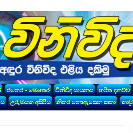
්
එතෙර - මෙතෙර
විනිවිද සායනය
හරිත දනව්ව
කය
උරුමයක අසිරිය
නිතර නොඇසෙන කතා
කාටූ