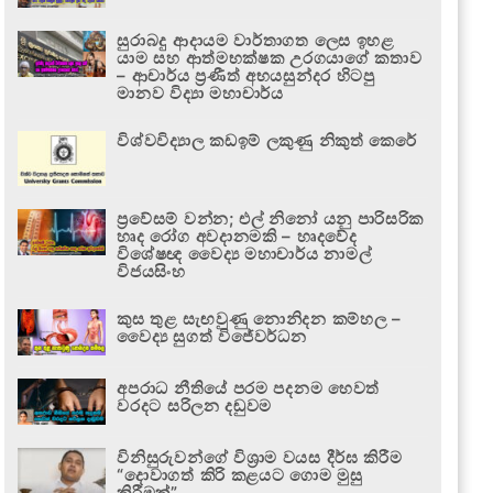
සුරාබදු ආදායම වාර්තාගත ලෙස ඉහළ
යාම සහ ආත්මභක්ෂක උරගයාගේ කතාව
– ආචාර්ය ප්‍රණීත් අභයසුන්දර හිටපු
මානව විද්‍යා මහාචාර්ය
විශ්වවිද්‍යාල කඩඉම් ලකුණු නිකුත් කෙරේ
ප්‍රවේසම් වන්න; එල් නිනෝ යනු පාරිසරික
හෘද රෝග අවදානමකි – හෘදවේද
විශේෂඥ වෛද්‍ය මහාචාර්ය නාමල්
විජයසිංහ
කුස තුළ සැඟවුණු නොනිදන කම්හල –
වෛද්‍ය සුගත් විජේවර්ධන
අපරාධ නීතියේ පරම පදනම හෙවත්
වරදට සරිලන දඬුවම
විනිසුරුවන්ගේ විශ්‍රාම වයස දීර්ඝ කිරීම
“දොවාගත් කිරි කළයට ගොම මුසු
කිරීමක්”