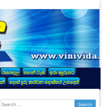
රසගඟුල
පහන් ටැඹ
ඉරා අදුරුපට
න්
දොස් දුරු කරවන දොස්තර උපදෙස්