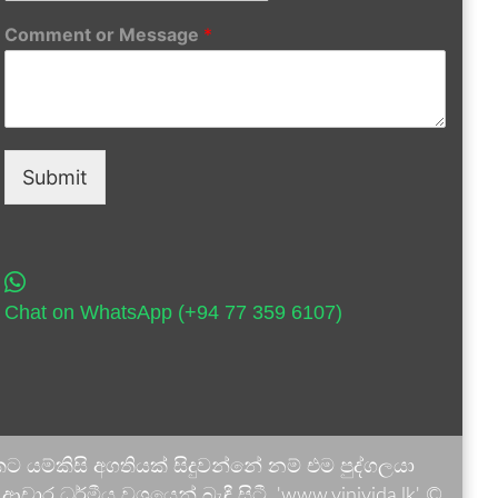
Comment or Message
*
Submit
Chat on WhatsApp (+94 77 359 6107)
 යම්කිසි අගතියක් සිදුවන්නේ නම් එම පුද්ගලයා
ාර ධර්මීය වශයෙන් බැඳී සිටී. 'www.vinivida.lk' ©