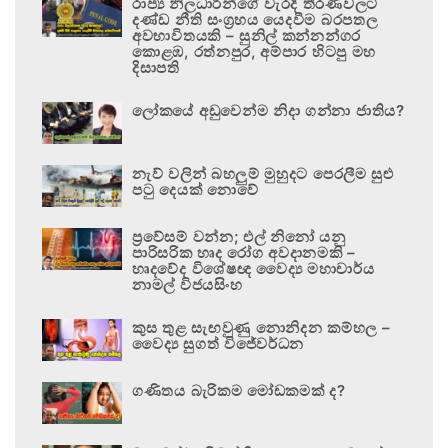
රාජ්‍ය නිලධාරීන්ගේ වැරදි තීරණවලට
දණ්ඩ නීති සංග්‍රහය යෙදවීම බරපතල
අවභාවිතයකි – සුනිල් කන්නන්ගර
කොළඹ, රත්නපුර, අම්පාර හිටපු මහ
දිසාපති
ලෝකයේ අඩුවෙන්ම නිදා ගන්නා ජාතිය?
නැව් වලින් බහලුම් මුහුදට පෙරලීම සුළු
පටු දෙයක් නොවේ
ප්‍රවේසම් වන්න; එල් නිනෝ යනු
පාරිසරික හෘද රෝග අවදානමකි –
හෘදවේද විශේෂඥ වෛද්‍ය මහාචාර්ය
නාමල් විජයසිංහ
කුස තුළ සැඟවුණු නොනිදන කම්හල –
වෛද්‍ය සුගත් විජේවර්ධන
ගණිතය බැරිකම මෝඩකමක් ද?