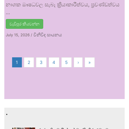
නාශක ඖෂධවල සැබෑ ක්‍රියාකාරීත්වය, ප්‍රචණ්ඩත්වය
…
වැඩිපුර කියවන්න
විනිවිද සායනය
July 15, 2026
/
1
2
3
4
5
›
»
.