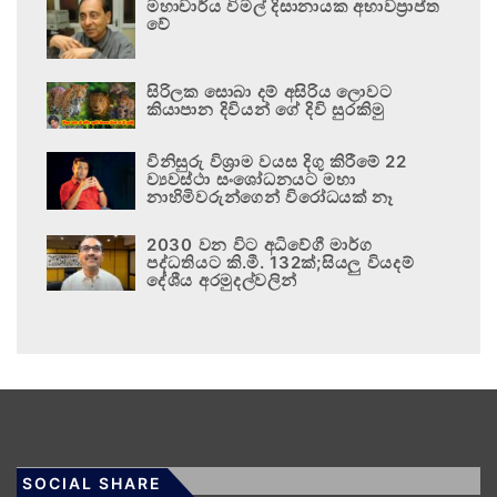
මහාචාර්ය විමල් දිසානායක අභාවප්‍රාප්ත
වේ
සිරිලක සොබා දම් අසිරිය ලොවට
කියාපාන දිවියන් ගේ දිවි සුරකිමු
විනිසුරු විශ්‍රාම වයස දිගු කිරීමේ 22
ව්‍යවස්ථා සංශෝධනයට මහා
නාහිමිවරුන්ගෙන් විරෝධයක් නෑ
2030 වන විට අධිවේගී මාර්ග
පද්ධතියට කි.මී. 132ක්;සියලු වියදම්
දේශීය අරමුදල්වලින්
SOCIAL SHARE