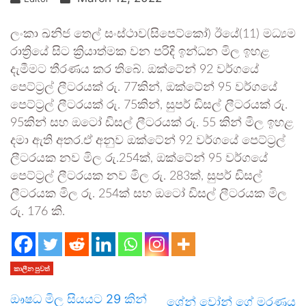
ලංකා ඛනිජ තෙල් සංස්ථාව(සිපෙට්කෝ) ඊයේ(11) මධ්‍යම
රාත්‍රියේ සිට ක්‍රියාත්මක වන පරිදි ඉන්ධන මිල ඉහළ
දැමීමට තීරණය කර තිබේ. ඔක්ටේන් 92 වර්ගයේ
පෙට්ට්‍රල් ලීටරයක් රු. 77කින්, ඔක්ටේන් 95 වර්ගයේ
පෙට්ට්‍රල් ලීටරයක් රු. 75කින්, සුපර් ඩිසල් ලීටරයක් රු.
95කින් සහ ඔටෝ ඩිසල් ලීටරයක් රු. 55 කින් මිල ඉහළ
දමා ඇති අතර.ඒ අනුව ඔක්ටේන් 92 වර්ගයේ පෙට්ට්‍රල්
ලීටරයක නව මිල රු.254ක්, ඔක්ටේන් 95 වර්ගයේ
පෙට්ට්‍රල් ලීටරයක නව මිල රු. 283ක්, සුපර් ඩිසල්
ලීටරයක මිල රු. 254ක් සහ ඔටෝ ඩිසල් ලීටරයක මිල
රු. 176 කි.
කාලීන පුවත්
ඖෂධ මිල සියයට 29 කින්
ශේන් වෝන් ගේ මරණය