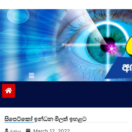
Skip
to
content
vinivida.lk
සිපෙට්කෝ ඉන්ධන මිලත් ඉහළට
March 12, 2022
Editor