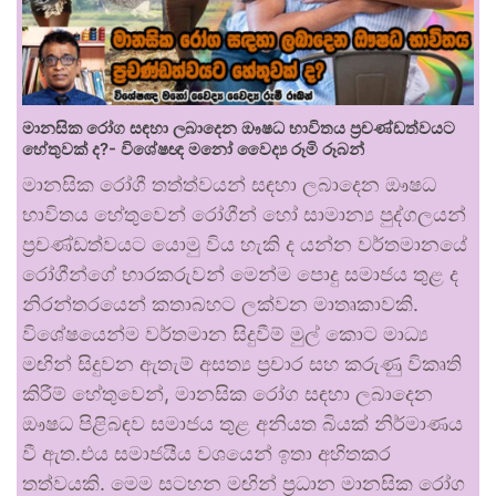
මානසික රෝග සඳහා ලබාදෙන ඖෂධ භාවිතය ප්‍රචණ්ඩත්වයට
හේතුවක් ද?- විශේෂඥ මනෝ වෛද්‍ය රූමි රූබන්
මානසික රෝගී තත්ත්වයන් සඳහා ලබාදෙන ඖෂධ
භාවිතය හේතුවෙන් රෝගීන් හෝ සාමාන්‍ය පුද්ගලයන්
ප්‍රචණ්ඩත්වයට යොමු විය හැකි ද යන්න වර්තමානයේ
රෝගීන්ගේ භාරකරුවන් මෙන්ම පොදු සමාජය තුළ ද
නිරන්තරයෙන් කතාබහට ලක්වන මාතෘකාවකි.
විශේෂයෙන්ම වර්තමාන සිදුවීම් මුල් කොට මාධ්‍ය
මඟින් සිදුවන ඇතැම් අසත්‍ය ප්‍රචාර සහ කරුණු විකෘති
කිරීම් හේතුවෙන්, මානසික රෝග සඳහා ලබාදෙන
ඖෂධ පිළිබඳව සමාජය තුළ අනියත බියක් නිර්මාණය
වී ඇත.එය සමාජයීය වශයෙන් ඉතා අහිතකර
තත්වයකි. මෙම සටහන මඟින් ප්‍රධාන මානසික රෝග