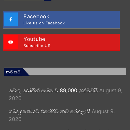
Facebook
Like us on Facebook
Youtube
Subscribe US
නවතම
ඩෙංගු රෝගීන් සංඛ්‍යාව 89,000 ඉක්මවයි
August 9,
2026
ශබ්ද දූෂණයට එරෙහිව නව රෙගුලාසි
August 9,
2026