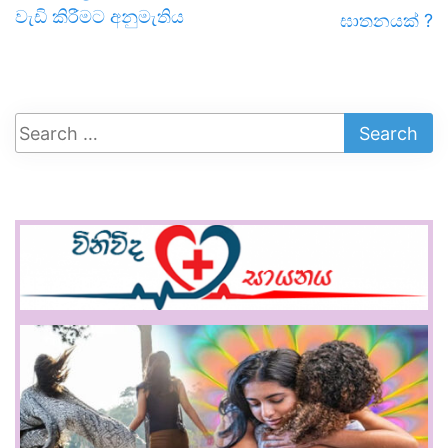
වැඩි කිරීමට අනුමැතිය
ඝාතනයක් ?