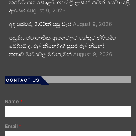
කුවේට් සහ කොළඹ අතර ශ්‍රී ලංකන් ගුවන් සේවා යළි
ඇරඹේ
August 9, 2026
අද පස්වරු 2.00න් පසු වැසි
August 9, 2026
පසුගිය ස්වාභාවික ආපදාවලට හේතුව නිරිතදිග
මෝසම් ද, එල් නිනෝ ද? සුපර් එල් නිනෝ
කතාව මාධ්‍යවල මවාපෑමක්
August 9, 2026
CONTACT US
Name
*
Email
*