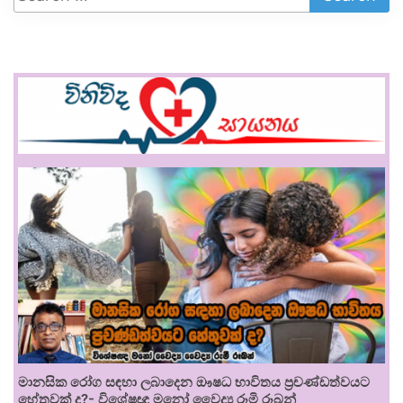
මානසික රෝග සඳහා ලබාදෙන ඖෂධ භාවිතය ප්‍රචණ්ඩත්වයට
හේතුවක් ද?- විශේෂඥ මනෝ වෛද්‍ය රූමි රූබන්