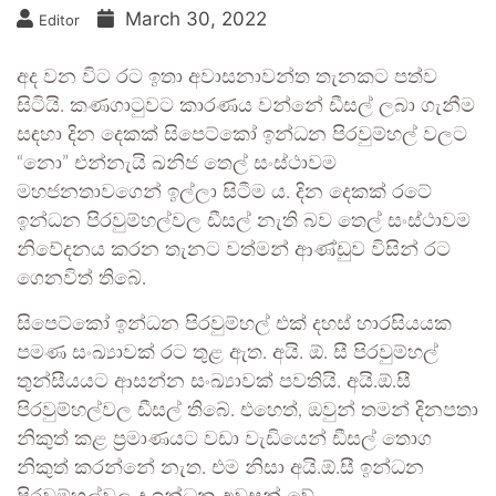
March 30, 2022
Editor
අද වන විට රට ඉතා අවාසනාවන්ත තැනකට පත්ව
සිටියි. කණගාටුවට කාරණය වන්නේ ඩීසල් ලබා ගැනීම
සඳහා දින දෙකක් සිපෙට්කෝ ඉන්ධන පිරවුම්හල් වලට
“නො” එන්නැයි ඛනිජ තෙල් සංස්ථාවම
මහජනතාවගෙන් ඉල්ලා සිටීම ය. දින දෙකක් රටේ
ඉන්ධන පිරවුම්හල්වල ඩීසල් නැති බව තෙල් සංස්ථාවම
නිවේදනය කරන තැනට වත්මන් ආණ්ඩුව විසින් රට
ගෙනවිත් තිබේ.
සිපෙට්කෝ ඉන්ධන පිරවුම්හල් එක් දහස් හාරසියයක
පමණ සංඛ්‍යාවක් රට තුළ ඇත. අයි. ඕ. සී පිරවුම්හල්
තුන්සීයයට ආසන්න සංඛ්‍යාවක් පවතියි. අයි.ඕ.සී
පිරවුම්හල්වල ඩීසල් තිබේ. එහෙත්, ඔවුන් තමන් දිනපතා
නිකුත් කළ ප්‍රමාණයට වඩා වැඩියෙන් ඩීසල් තොග
නිකුත් කරන්නේ නැත. එම නිසා අයි.ඕ.සී ඉන්ධන