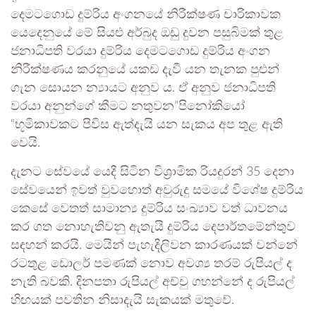
දෙමටගොඩ දුම්රිය අංගනයේ නිරීක්ෂණ චාරිකාවක
යෙදෙනුයේ මේ සියළු අර්බුද ඔඩු දුවන පසුබිමක් තුළ
ජනාධිපති වරයා දුම්රිය දෙමටගොඩ දුම්රිය අංගන
නිරීක්ෂණය කරනුයේ යකඩ දැවී යන තැනක පුළුන්
ගැන සොයන න්‍යායට අනුව ය. ඒ අනුව ජනාධිපති
වරයා අනුන්ගේ කීමට නතුවන”පිනෝකියෝ
“භූමිකාවකට පිවිස ඇත්දැයි යන සැකය අප තුළ ඇති
වෙයි.
දැනට සේවයේ යෙදී සිටින විශ්‍රාමික රියදුරන් 35 දෙනා
සේවයෙන් ඉවත් වුවහොත් අවුරුදු සමයේ විශේෂ දුම්රිය
කෙසේ වෙතත් සාමාන්‍ය දුම්රිය සංඛ්‍යාව වත් ධාවනය
කර ගත නොහැතිවනු ඇතැයි දුම්රිය දෙපාර්තමේන්තුව
සඳහන් කරයි. මෙයින් පැහැදිලිවන කාරණයක් වන්නේ
රටතුළ ඩොලර් පමණක් නොව අවශ්‍ය තරම් රුපියල් ද
නැති බවකි. දිනපතා රුපියල් අච්චු ගහන්නේ ද රුපියල්
හිඟයක් පවතින නිසාදැයි සැකයක් මතුවේ.