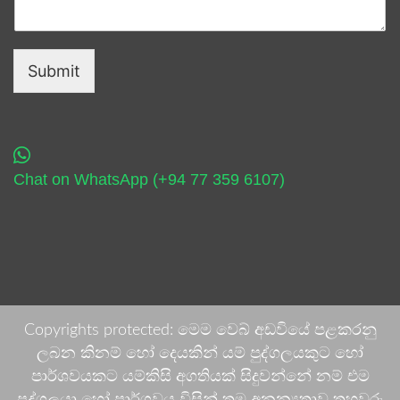
Submit
Chat on WhatsApp (+94 77 359 6107)
Copyrights protected: මෙම වෙබ් අඩවියේ පළකරනු
ලබන කිනම් හෝ දෙයකින් යම් පුද්ගලයකුට හෝ
පාර්ශවයකට යම්කිසි අගතියක් සිදුවන්නේ නම් එම
පුද්ගලයා හෝ පාර්ශවය විසින් තම අනන්‍යතාව තහවුරු