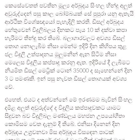
කෙසේවෙතත් පවතින මූල්‍ය අර්බුදය සිංහල හින්දු අලුත්
අවුරුද්දෙන් පසු කාල බෝම්බයක් සේ පුපුරා යනු ඇතැයි
ආර්ථික විශේෂඥයෝ පැහැදිලි කරති. ඩීසල් අර්බුදය
හේතුවෙන් විදුලිබලය දිනකට පැය 10 ක් දක්වා කපා
හැරීමට තීන්දු කර තිබේ. බලාගාරවලට අවශ්‍ය ඩීසල්
තොග නොලැබීම නිසා මෙන්ම ඉදිරි දින කිහිපය තුළ
ජල විදුලි උත්පාදනය මුලුමනින් ඇන සිටීම නිසා
මෙලෙස විදුලිය කප්පාදු කරනු ඇත. ඉදිරියේ දී ලැබීමට
නියමිත ඩීසල් මෙට්‍රික් ටොන් 35000 ද සෑහෙන්නේ දින
3 ට පමණකි. ඉන් පසු නැවත ඩීසල් තොගයක් අවශ්‍ය
වේ.
එහෙත්, එයට ද අත්වන්නේ මේ ඉරණමම බැවින් සිංහල
දමිළ අලුත් අවුරුද්දේ ද විදුලිය කප්පාදුවකට යාමට
සිදුවන බව විදුලිබල මණ්ඩලය මහජන උපයෝගීතා
කොමිසම වෙත දැනුම් දී තිබේ. එනිසා දිනෙන් දින
අර්බුදය උග්‍රවනවා මිස අර්බුදය විසඳෙන පාටක්