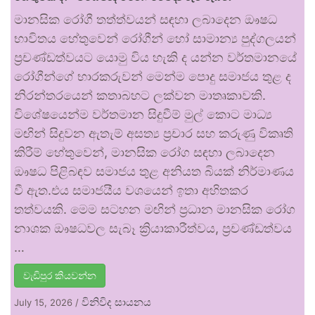
මානසික රෝගී තත්ත්වයන් සඳහා ලබාදෙන ඖෂධ
භාවිතය හේතුවෙන් රෝගීන් හෝ සාමාන්‍ය පුද්ගලයන්
ප්‍රචණ්ඩත්වයට යොමු විය හැකි ද යන්න වර්තමානයේ
රෝගීන්ගේ භාරකරුවන් මෙන්ම පොදු සමාජය තුළ ද
නිරන්තරයෙන් කතාබහට ලක්වන මාතෘකාවකි.
විශේෂයෙන්ම වර්තමාන සිදුවීම් මුල් කොට මාධ්‍ය
මඟින් සිදුවන ඇතැම් අසත්‍ය ප්‍රචාර සහ කරුණු විකෘති
කිරීම් හේතුවෙන්, මානසික රෝග සඳහා ලබාදෙන
ඖෂධ පිළිබඳව සමාජය තුළ අනියත බියක් නිර්මාණය
වී ඇත.එය සමාජයීය වශයෙන් ඉතා අහිතකර
තත්වයකි. මෙම සටහන මඟින් ප්‍රධාන මානසික රෝග
නාශක ඖෂධවල සැබෑ ක්‍රියාකාරීත්වය, ප්‍රචණ්ඩත්වය
…
වැඩිපුර කියවන්න
විනිවිද සායනය
July 15, 2026
/