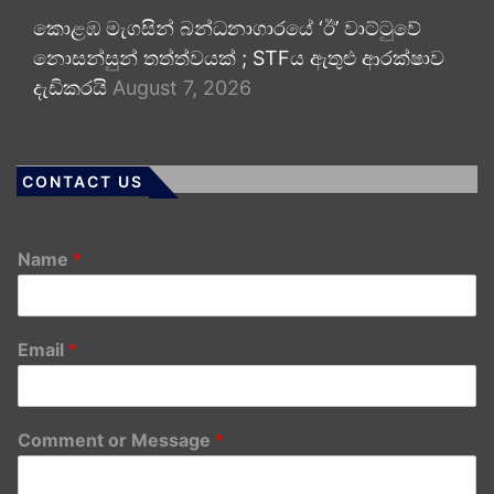
කොළඹ මැගසින් බන්ධනාගාරයේ ‘ඊ’ වාට්ටුවේ
නොසන්සුන් තත්ත්වයක් ; STFය ඇතුළු ආරක්ෂාව
දැඩිකරයි
August 7, 2026
CONTACT US
Name
*
Email
*
Comment or Message
*