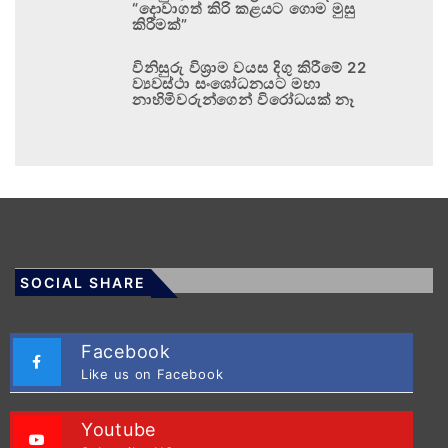
“දොවාගත් කිරි කළයට ගොම මුසු
කිරීමක්”
විනිසුරු විශ්‍රාම වයස දිගු කිරීමේ 22
ව්‍යවස්ථා සංශෝධනයට මහා
නාහිමිවරුන්ගෙන් විරෝධයක් නෑ
SOCIAL SHARE
Facebook
Like us on Facebook
Youtube