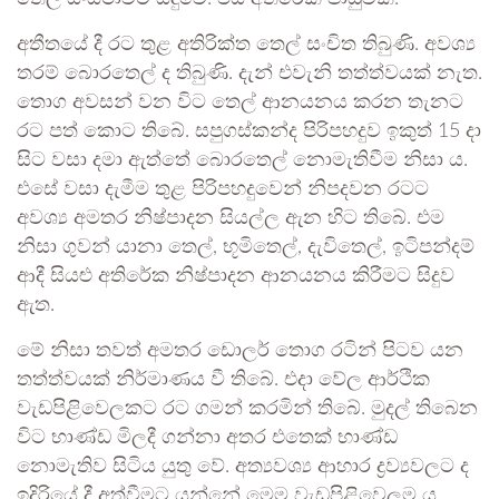
අතීතයේ දී රට තුළ අතිරික්ත තෙල් සංචිත තිබුණි. අවශ්‍ය
තරම් බොරතෙල් ද තිබුණි. දැන් එවැනි තත්ත්වයක් නැත.
තොග අවසන් වන විට තෙල් ආනයනය කරන තැනට
රට පත් කොට තිබේ. සපුගස්කන්ද පිරිපහදුව ඉකුත් 15 දා
සිට වසා දමා ඇත්තේ බොරතෙල් නොමැතිවීම නිසා ය.
එසේ වසා දැමීම තුළ පිරිපහදුවෙන් නිපදවන රටට
අවශ්‍ය අමතර නිෂ්පාදන සියල්ල ඇන හිට තිබේ. එම
නිසා ගුවන් යානා තෙල්, භූමිතෙල්, දැවිතෙල්, ඉටිපන්දම්
ආදී සියළු අතිරේක නිෂ්පාදන ආනයනය කිරීමට සිදුව
ඇත.
මේ නිසා තවත් අමතර ඩොලර් තොග රටින් පිටව යන
තත්ත්වයක් නිර්මාණය වී තිබේ. එදා වේල ආර්ථික
වැඩපිළිවෙලකට රට ගමන් කරමින් තිබේ. මුදල් තිබෙන
විට භාණ්ඩ මිලදී ගන්නා අතර එතෙක් භාණ්ඩ
නොමැතිව සිටිය යුතු වේ. අත්‍යවශ්‍ය ආහාර ද්‍රව්‍යවලට ද
ඉදිරියේ දී අත්වීමට යන්නේ මෙම වැඩපිළිවෙලම ය.