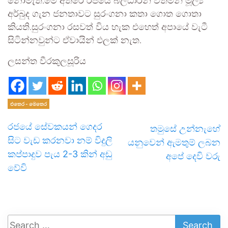
නොමැත.මේ අතරේ රජයේ බලධාරීන් වත්මන් මූල්‍ය
අර්බුද ගැන ජනතාවට සුරංගනා කතා ගොත ගොතා
කියති.සුරංගනා රසවත් විය හැක එහෙත් අපායේ වැටී
සිටින්නවුන්ට ඒවායින් ඵලක් නැත.
ලසන්ත වීරකුලසූරිය
එතෙර - මෙතෙර
රජයේ සේවකයන් ගෙදර
තමුසේ උන්නැහේ
සිට වැඩ කරනවා නම් විදුලි
යනුවෙන් ඇමතුම් ලබන
කප්පාදුව පැය 2-3 කින් අඩු
අපේ දෙවි වරු
වේවි