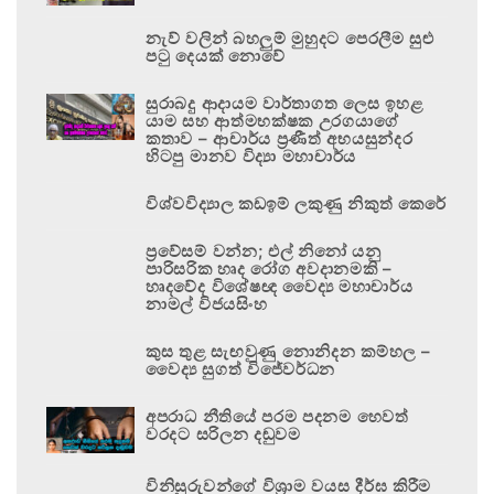
නැව් වලින් බහලුම් මුහුදට පෙරලීම සුළු
පටු දෙයක් නොවේ
සුරාබදු ආදායම වාර්තාගත ලෙස ඉහළ
යාම සහ ආත්මභක්ෂක උරගයාගේ
කතාව – ආචාර්ය ප්‍රණීත් අභයසුන්දර
හිටපු මානව විද්‍යා මහාචාර්ය
විශ්වවිද්‍යාල කඩඉම් ලකුණු නිකුත් කෙරේ
ප්‍රවේසම් වන්න; එල් නිනෝ යනු
පාරිසරික හෘද රෝග අවදානමකි –
හෘදවේද විශේෂඥ වෛද්‍ය මහාචාර්ය
නාමල් විජයසිංහ
කුස තුළ සැඟවුණු නොනිදන කම්හල –
වෛද්‍ය සුගත් විජේවර්ධන
අපරාධ නීතියේ පරම පදනම හෙවත්
වරදට සරිලන දඬුවම
විනිසුරුවන්ගේ විශ්‍රාම වයස දීර්ඝ කිරීම