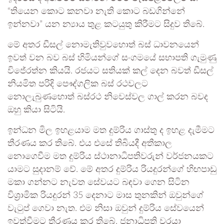
“තියෙන කොට කනවා නැති කොට බඩගින්නේ
ඉන්නවා” යන න්‍යාය තුළ කටයුතු කිරීමට සිදුව තිබේ.
මේ අතර ඩීසල් නොමැතිවුවහොත් බස් ධාවනයෙන්
ඉවත් වන බව බස් හිමියන්ගේ සංගමයේ සභාපති ගැමුණු
විජේරත්න කියයි. රජයට සතියක් කල් දෙන බවත් ඩීසල්
නියමිත පරිදි පෞද්ගලික බස් රථවලට
නොලැබුණහොත් බස්රථ නිවෙස්වල ගාල් කරන බවද
ඔහු කියා සිටියි.
ඉන්ධන මිල ඉහළයාම මත දුම්රිය ගාස්තු ද ඉහළ දැමීමට
තීරණය කර තිබේ. එය එසේ තිබියදී අතීකාල
නොගෙවීම මත දුම්රිය ස්ථානාධිපතිවරුන් වර්ජනයකට
යාමට සුදානම් වේ. මේ අතර දුම්රිය රියදුරන්ගේ හිඟපාඩු
මකා ගන්නට නැවත සේවයට බඳවා ගෙන සිටින
විශ්‍රාමික රියදුරන් 35 දෙනාට මාස තුනකින් ඔවුන්ගේ
වැටුප් ගෙවා නැත. එම නිසා ඔවුන් දුම්රිය සේවයෙන්
ඉවත්වීමට තීරණය කර තිබේ. ජනාධිපති වරයා