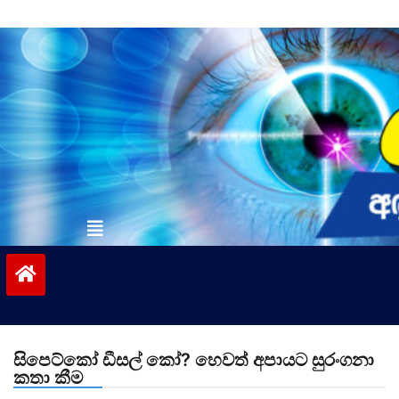
Skip
to
content
vinivida.lk
සිපෙට්කෝ ඩීසල් කෝ? හෙවත් අපායට සුරංගනා
කතා කීම