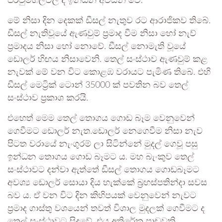
පිරවුම්හල්වල ද ඉන්ධන අවසන් වේ.
මේ නිසා දින දෙකක් ඩීසල් නැතුව රට ආරාජිකව තිබේ.
ඩීසල් නැතිවූයේ ඇණවුම් ප්‍රමාද වීම නිසා හෝ නැව්
ප්‍රමාදය නිසා හෝ නොවේ. ඩීසල් නොමැති වූයේ
ඩොලර් හිඟය නිසාවෙනි. තෙල් සංස්ථාව ඇණවුම් කළ
නැවක් මේ වන විට කොළඹ වරායට පැමිණ තිබේ. එහි
ඩීසල් මෙට්‍රික් ටොන් 35000 ක් පවතින බව තෙල්
සංස්ථාව ප්‍රකාශ කරයි.
එහෙත් මෙම තෙල් තොගය ගොඩ බෑම වෙනුවෙන්
ගෙවීමට ඩොලර් නැත.ඩොලර් නෙගෙවීම නිසා නැව
පිටත වරායේ නැංගුරම් ලා සිටින්නේ මුදල් ගෙවූ පසු
ඉන්ධන තොගය ගොඩ බෑමට ය. මහ බැංකුව තෙල්
සංස්ථාවට දන්වා ඇත්තේ ඩීසල් තොගය ගොඩබෑමට
අවශ්‍ය ඩොලර් සොයා දිය හැක්කේ බ්‍රහස්පතින්දා සවස
බව ය. ඒ වන විට දින කිහිපයක් වෙනුවෙන් නැවට
ප්‍රමාද ගාස්තු වශයෙන් තවත් විශාල මුදලක් ගෙවීමට ද
තෙල් සංස්ථාවට සිදුවේ. එය අතිරේක පාඩුවකි.