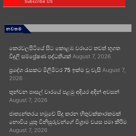
Subscribe US
නවතම
කෙරවලපිටියේ සිට කොළඹ වරායට තවත් භූගත
විදුලි සම්ප්‍රේෂණ පද්ධතියක්
August 7, 2026
ප්‍රදේශ රැසකට මිලිමීටර 75 ඉක්ම වූ වැසි
August 7,
2026
තුන්වන පාසල් වාරයේ පළමු අදියර අදින් අවසන්
August 7, 2026
ජාත්‍යන්තරය හමුවේ සිදු කරන හිතුවක්කාරකමක්
නොවිය යුතු විනිසුරුවන්ගේ විශ්‍රාම වයස පමා කිරීම
August 7, 2026