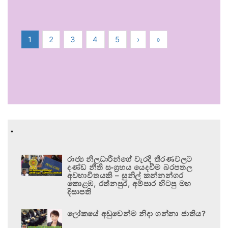
1
2
3
4
5
›
»
.
රාජ්‍ය නිලධාරීන්ගේ වැරදි තීරණවලට
දණ්ඩ නීති සංග්‍රහය යෙදවීම බරපතල
අවභාවිතයකි – සුනිල් කන්නන්ගර
කොළඹ, රත්නපුර, අම්පාර හිටපු මහ
දිසාපති
ලෝකයේ අඩුවෙන්ම නිදා ගන්නා ජාතිය?