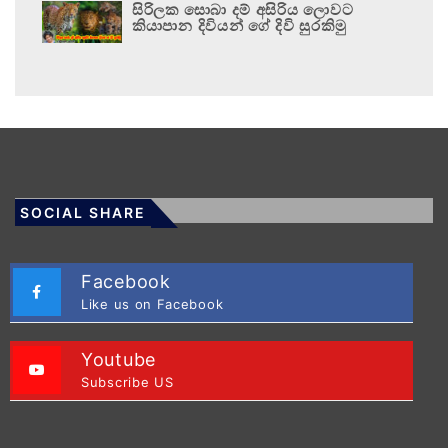
සිරිලක සොබා දම් අසිරිය ලොවට
කියාපාන දිවියන් ගේ දිවි සුරකිමු
SOCIAL SHARE
Facebook
Like us on Facebook
Youtube
Subscribe US