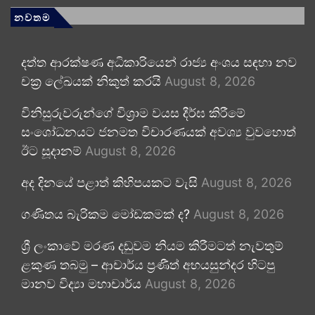
නවතම
දත්ත ආරක්ෂණ අධිකාරියෙන් රාජ්‍ය අංශය සඳහා නව
චක්‍ර ලේඛයක් නිකුත් කරයි
August 8, 2026
විනිසුරුවරුන්ගේ විශ්‍රාම වයස දීර්ඝ කිරීමේ
සංශෝධනයට ජනමත විචාරණයක් අවශ්‍ය වුවහොත්
ඊට සූදානම්
August 8, 2026
අද දිනයේ පළාත් කිහිපයකට වැසි
August 8, 2026
ගණිතය බැරිකම මෝඩකමක් ද?
August 8, 2026
ශ්‍රී ලංකාවේ මරණ දඬුවම නියම කිරීමටත් නැවතුම්
ළකුණ තබමු – ආචාර්ය ප්‍රණීත් අභයසුන්දර හිටපු
මානව විද්‍යා මහාචාර්ය
August 8, 2026