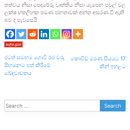
තත්වය නිසා පෙදරේරු වෘත්තිය නිසා යැපෙන පවුල් වල
ලක්ෂ හතලිහක පමණ ජනතාවක් අන්ත අසරණ වී ඇති
බව ද පැවසෙයි.
කාලීන පුවත්
රටත් සමඟම ගොවි රජ වරු
කොවිඩ් මරණ සියයට 17
සිඟමනට පත් කිරීමේ
කින් ඉහළට
ඛේදවාචකය