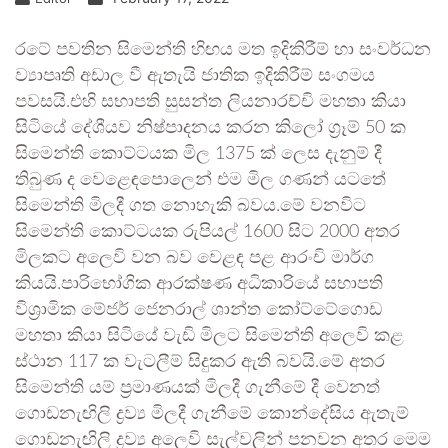
රටේ පවතින සිමෙන්ති හිඟය මත ඉදිකිරීම් හා සංවර්ධන
ව්‍යාපෘති අඩාල වී ඇතැයි ජාතික ඉදිකිරීම් සංගමය
පවසයි.එහි සභාපති සුසන්ත ලියනාරච්චි මහතා කියා
සිටියේ දේශීයව නිෂ්පාදනය කරන කිලෝ ග්‍රෑම් 50 ක
සිමෙන්ති කොට්ටයක මිල 1375 ක් ලෙස දැනුම් දී
තිබුණ ද වෙළෙඳපොලෙන් එම මිල ගණන් යටතේ
සිමෙන්ති මිලදී ගත නොහැකි බවය.මේ වනවිට
සිමෙන්ති කොට්ටයක රුපියල් 1600 සිට 2000 අතර
මිලකට අලෙවි වන බව වෙළඳ පළ ආරංචි මාර්ග
කියයි.පාරිභෝගික ආරක්ෂණ අධිකාරියේ සභාපති
විශ්‍රාමික මේජර් ජෙනරාල් ශාන්ත කෝට්ටේගොඩ
මහතා කියා සිටියේ වැඩි මිලට සිමෙන්ති අලෙවි කළ
ස්ථාන 117 ක වැටලීම් සිදුකර ඇති බවයි.මේ අතර
සිමෙන්ති යම් ප්‍රමාණයක් මිලදී ගැනීමේ දී වෙනත්
ගොඩනැඟිලි ද්‍රව්‍ය මිලදී ගැනීමේ කොන්දේසිය ඇතැම්
ගොඩනැඟිලි ද්‍රව්‍ය අලෙවි සැල්වලින් පනවන අතර මෙම