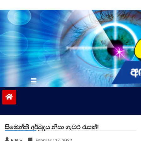
Skip
to
content
vinivida.lk
සිමෙන්ති අර්බුදය නිසා ගැටළු රැසක්!
February 17, 2022
Editor