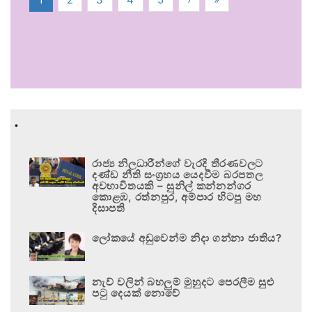
.
රාජ්‍ය නිලධාරීන්ගේ වැරදි තීරණවලට
දණ්ඩ නීති සංග්‍රහය යෙදවීම බරපතල
අවභාවිතයකි – සුනිල් කන්නන්ගර
කොළඹ, රත්නපුර, අම්පාර හිටපු මහ
දිසාපති
ලෝකයේ අඩුවෙන්ම නිදා ගන්නා ජාතිය?
නැව් වලින් බහලුම් මුහුදට පෙරලීම සුළු
පටු දෙයක් නොවේ