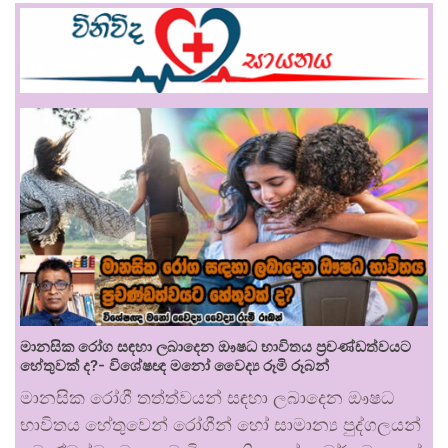
මානසික රෝග සඳහා ලබාදෙන ඖෂධ භාවිතය ප්‍රචණ්ඩත්වයට
හේතුවක් ද?- විශේෂඥ මනෝ වෛද්‍ය රූමි රූබන්
මානසික රෝගී තත්ත්වයන් සඳහා ලබාදෙන ඖෂධ
භාවිතය හේතුවෙන් රෝගීන් හෝ සාමාන්‍ය පුද්ගලයන්