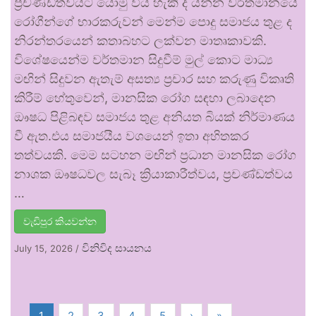
ප්‍රචණ්ඩත්වයට යොමු විය හැකි ද යන්න වර්තමානයේ
රෝගීන්ගේ භාරකරුවන් මෙන්ම පොදු සමාජය තුළ ද
නිරන්තරයෙන් කතාබහට ලක්වන මාතෘකාවකි.
විශේෂයෙන්ම වර්තමාන සිදුවීම් මුල් කොට මාධ්‍ය
මඟින් සිදුවන ඇතැම් අසත්‍ය ප්‍රචාර සහ කරුණු විකෘති
කිරීම් හේතුවෙන්, මානසික රෝග සඳහා ලබාදෙන
ඖෂධ පිළිබඳව සමාජය තුළ අනියත බියක් නිර්මාණය
වී ඇත.එය සමාජයීය වශයෙන් ඉතා අහිතකර
තත්වයකි. මෙම සටහන මඟින් ප්‍රධාන මානසික රෝග
නාශක ඖෂධවල සැබෑ ක්‍රියාකාරීත්වය, ප්‍රචණ්ඩත්වය
…
වැඩිපුර කියවන්න
විනිවිද සායනය
July 15, 2026
/
1
2
3
4
5
›
»