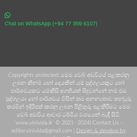
Chat on WhatsApp (+94 77 359 6107)
Copyrights protected: මෙම වෙබ් අඩවියේ පළකරනු
ලබන කිනම් හෝ දෙයකින් යම් පුද්ගලයකුට හෝ
පාර්ශවයකට යම්කිසි අගතියක් සිදුවන්නේ නම් එම
පුද්ගලයා හෝ පාර්ශවය විසින් තම අනන්‍යතාව තහවුරු
කරමින් ඉදිරිපත් කරනු ලබන පිළිතුරු පළකිරීමට මෙම
වෙබ් අඩවිය ආචාර ධර්මීය වශයෙන් බැඳී සිටී.
'www.vinivida.lk' © 2021- 2024| Contact Us -
editor.vinivida@gmail.com |
Design & develop by