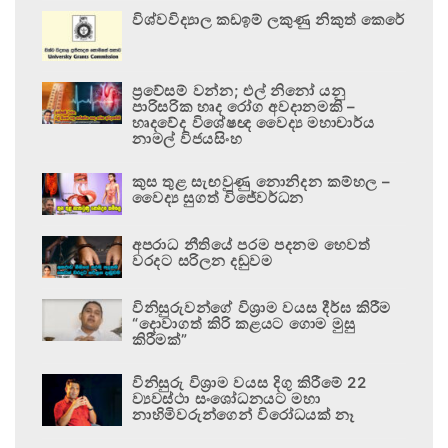
විශ්වවිද්‍යාල කඩඉම් ලකුණු නිකුත් කෙරේ
ප්‍රවේසම් වන්න; එල් නිනෝ යනු
පාරිසරික හෘද රෝග අවදානමකි –
හෘදවේද විශේෂඥ වෛද්‍ය මහාචාර්ය
නාමල් විජයසිංහ
කුස තුළ සැඟවුණු නොනිදන කම්හල –
වෛද්‍ය සුගත් විජේවර්ධන
අපරාධ නීතියේ පරම පදනම හෙවත්
වරදට සරිලන දඬුවම
විනිසුරුවන්ගේ විශ්‍රාම වයස දීර්ඝ කිරීම
“දොවාගත් කිරි කළයට ගොම මුසු
කිරීමක්”
විනිසුරු විශ්‍රාම වයස දිගු කිරීමේ 22
ව්‍යවස්ථා සංශෝධනයට මහා
නාහිමිවරුන්ගෙන් විරෝධයක් නෑ