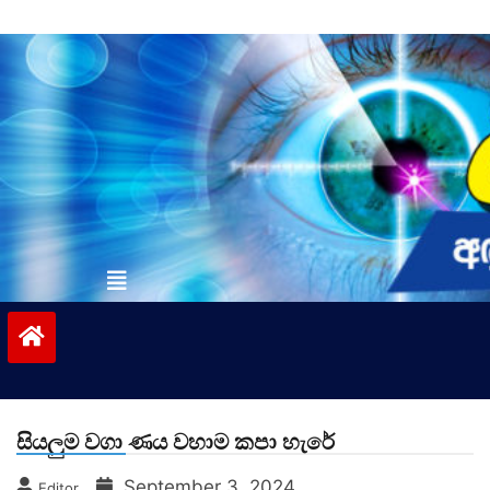
Skip
to
content
vinivida.lk
සියලුම වගා ණය වහාම කපා හැරේ
September 3, 2024
Editor