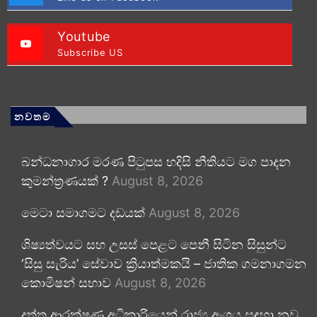
Youtube
Subscribe US
නවතම
බන්ධනාගාර මරණ පිටුපස හදිසි නීතියට මග පාදන
කුමන්ත්‍රණයක් ?
August 8, 2026
මෙටා සමාගමට දඩයක්
August 8, 2026
ශිෂ්‍යත්වයට සහ උසස් පෙළට පෙනී සිටින සිසුන්ට
‘සිසු සැරිය’ සේවාව ක්‍රියාත්මකයි – ජාතික ගමනාගමන
කොමිෂන් සභාව
August 8, 2026
දත්ත ආරක්ෂණ අධිකාරියෙන් රාජ්‍ය අංශය සඳහා නව