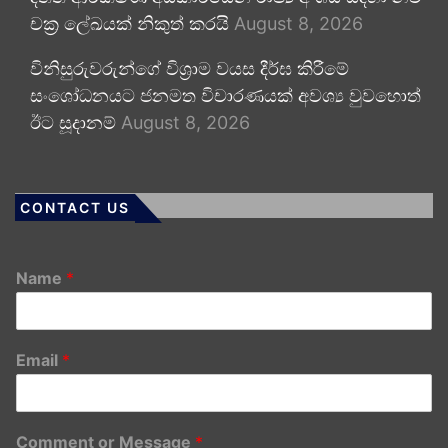
චක්‍ර ලේඛයක් නිකුත් කරයි
August 8, 2026
විනිසුරුවරුන්ගේ විශ්‍රාම වයස දීර්ඝ කිරීමේ
සංශෝධනයට ජනමත විචාරණයක් අවශ්‍ය වුවහොත්
ඊට සූදානම්
August 8, 2026
CONTACT US
Name
*
Email
*
Comment or Message
*