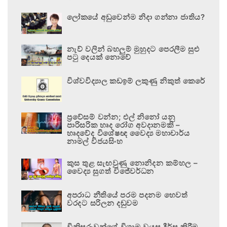
ලෝකයේ අඩුවෙන්ම නිදා ගන්නා ජාතිය?
නැව් වලින් බහලුම් මුහුදට පෙරලීම සුළු
පටු දෙයක් නොවේ
විශ්වවිද්‍යාල කඩඉම් ලකුණු නිකුත් කෙරේ
ප්‍රවේසම් වන්න; එල් නිනෝ යනු
පාරිසරික හෘද රෝග අවදානමකි –
හෘදවේද විශේෂඥ වෛද්‍ය මහාචාර්ය
නාමල් විජයසිංහ
කුස තුළ සැඟවුණු නොනිදන කම්හල –
වෛද්‍ය සුගත් විජේවර්ධන
අපරාධ නීතියේ පරම පදනම හෙවත්
වරදට සරිලන දඬුවම
විනිසුරුවන්ගේ විශ්‍රාම වයස දීර්ඝ කිරීම