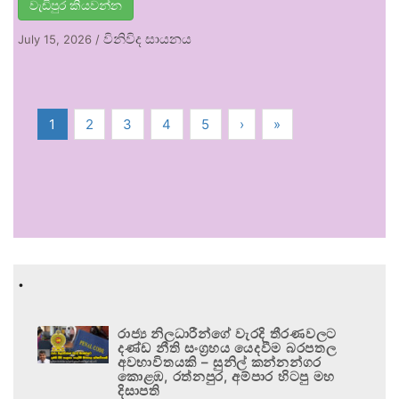
වැඩිපුර කියවන්න
විනිවිද සායනය
July 15, 2026
/
1
2
3
4
5
›
»
.
රාජ්‍ය නිලධාරීන්ගේ වැරදි තීරණවලට
දණ්ඩ නීති සංග්‍රහය යෙදවීම බරපතල
අවභාවිතයකි – සුනිල් කන්නන්ගර
කොළඹ, රත්නපුර, අම්පාර හිටපු මහ
දිසාපති