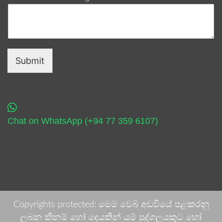
Submit
Chat on WhatsApp (+94 77 359 6107)
Copyrights protected: මෙම වෙබ් අඩවියේ පළකරනු
ලබන කිනම් හෝ දෙයකින් යම් පුද්ගලයකුට හෝ