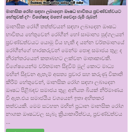
මානසික රෝග සඳහා ලබාදෙන ඖෂධ භාවිතය ප්‍රචණ්ඩත්වයට
හේතුවක් ද?- විශේෂඥ මනෝ වෛද්‍ය රූමි රූබන්
මානසික රෝගී තත්ත්වයන් සඳහා ලබාදෙන ඖෂධ
භාවිතය හේතුවෙන් රෝගීන් හෝ සාමාන්‍ය පුද්ගලයන්
ප්‍රචණ්ඩත්වයට යොමු විය හැකි ද යන්න වර්තමානයේ
රෝගීන්ගේ භාරකරුවන් මෙන්ම පොදු සමාජය තුළ ද
නිරන්තරයෙන් කතාබහට ලක්වන මාතෘකාවකි.
විශේෂයෙන්ම වර්තමාන සිදුවීම් මුල් කොට මාධ්‍ය
මඟින් සිදුවන ඇතැම් අසත්‍ය ප්‍රචාර සහ කරුණු විකෘති
කිරීම් හේතුවෙන්, මානසික රෝග සඳහා ලබාදෙන
ඖෂධ පිළිබඳව සමාජය තුළ අනියත බියක් නිර්මාණය
වී ඇත.එය සමාජයීය වශයෙන් ඉතා අහිතකර
තත්වයකි. මෙම සටහන මඟින් ප්‍රධාන මානසික රෝග
නාශක ඖෂධවල සැබෑ ක්‍රියාකාරීත්වය, ප්‍රචණ්ඩත්වය
…