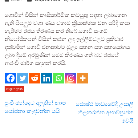
ගොවීන් විසින් කෘෂිකාර්මික කටයුතු සඳහා ලබාගෙන
ඇති සියලුම වගා ණය වහාම ක්‍රියාත්මක වන පරිදි කපා
හැරීමට රජය තීරණය කර තිබේ.ගොවි සංගම්
නියෝජිතයන් විසින් කරන ලද ඉල්ලීම්වලට ප්‍රතිචාර
දක්වමින් ගොවී ජනතාවට මූල්‍ය සහන සහ සහයෝගය
ලබා දීමේ අරමුණින් මෙම තීරණය ගත් බව රජයේ
ආරංචි මාර්ග සඳහන් කරයි.
කාලීන පුවත්
පුංචි ඡන්දෙට අලුතින් නාම
ජ්‍යෙෂ්ඨ මාධ්‍යවේදී උපාලි
යෝජනා කැඳවන්න යයි
තිලකරත්න අභාවප්‍රාප්ත
වෙයි