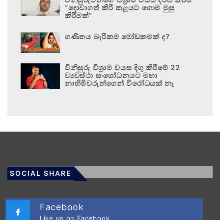
“දොවාගත් කිරි කළයට ගොම මුසු
කිරීමක්”
ගණිතය බැරිකම මෝඩකමක් ද?
විනිසුරු විශ්‍රාම වයස දිගු කිරීමේ 22
ව්‍යවස්ථා සංශෝධනයට මහා
නාහිමිවරුන්ගෙන් විරෝධයක් නෑ
SOCIAL SHARE
Facebook
Like us on Facebook