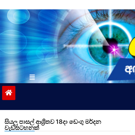
Skip
to
content
vinivida.lk
සියලු පාසල් ආශ්‍රිතව 18දා ඩෙංගු මර්දන
වැඩසටහනක්