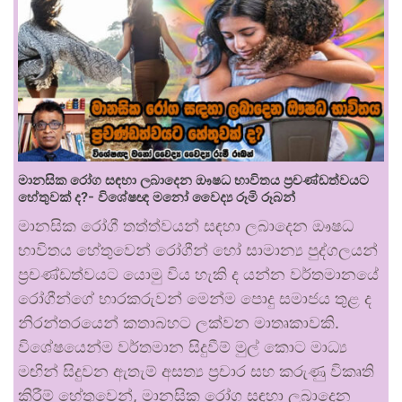
මානසික රෝග සඳහා ලබාදෙන ඖෂධ භාවිතය ප්‍රචණ්ඩත්වයට
හේතුවක් ද?- විශේෂඥ මනෝ වෛද්‍ය රූමි රූබන්
මානසික රෝගී තත්ත්වයන් සඳහා ලබාදෙන ඖෂධ
භාවිතය හේතුවෙන් රෝගීන් හෝ සාමාන්‍ය පුද්ගලයන්
ප්‍රචණ්ඩත්වයට යොමු විය හැකි ද යන්න වර්තමානයේ
රෝගීන්ගේ භාරකරුවන් මෙන්ම පොදු සමාජය තුළ ද
නිරන්තරයෙන් කතාබහට ලක්වන මාතෘකාවකි.
විශේෂයෙන්ම වර්තමාන සිදුවීම් මුල් කොට මාධ්‍ය
මඟින් සිදුවන ඇතැම් අසත්‍ය ප්‍රචාර සහ කරුණු විකෘති
කිරීම් හේතුවෙන්, මානසික රෝග සඳහා ලබාදෙන