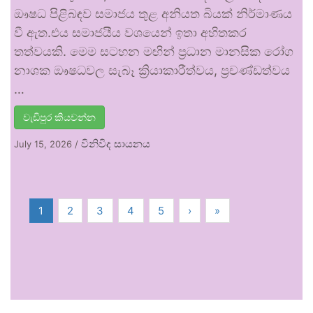
ඖෂධ පිළිබඳව සමාජය තුළ අනියත බියක් නිර්මාණය
වී ඇත.එය සමාජයීය වශයෙන් ඉතා අහිතකර
තත්වයකි. මෙම සටහන මඟින් ප්‍රධාන මානසික රෝග
නාශක ඖෂධවල සැබෑ ක්‍රියාකාරීත්වය, ප්‍රචණ්ඩත්වය
…
වැඩිපුර කියවන්න
විනිවිද සායනය
July 15, 2026
/
1
2
3
4
5
›
»