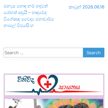
මනැස හොඳ නම් හදවත්
කාටූන් 2026.06.16
රෝගත් අඩුයි – හෘදවේද
විශේෂඥ වෛද්‍ය මහාචාර්ය
නාමල් විජයසිංහ