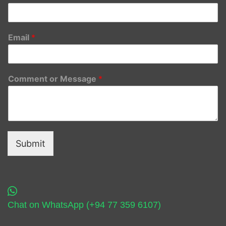
Email
*
Comment or Message
*
Submit
Chat on WhatsApp (+94 77 359 6107)