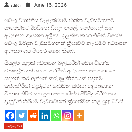
June 16, 2026
Editor
ඩෙංගු ව්‍යාප්තිය වැළැක්වීමේ ජාතික වැඩසටහනට
සාපේක්ෂව දිවයිනේ සියලු පාසල්, පෙරපාසල් සහ
අධ්‍යාපන ආයතන අශ්‍රිතව ඉලක්ක කරගනිමින් විශේෂ
ඩෙංගු මර්දන වැඩසටහනක් ක්‍රියාවට නැංවීමට අධ්‍යාපන
අමාත්‍යාංශය පියවර ගෙන තිබේ.
සියලුම පළාත් අධ්‍යාපන බලධාරීන් වෙත විශේෂ
චකලේඛයක් යොමු කරමින් අධ්‍යාපන අමාත්‍යාංශය
සඳහන් කර ඇත්තේ කරුණු කිහිපයක් පදනම්
කරගනිමින් මදුරුවන් බෝවන ස්ථාන හඳුනාගෙන
විනාශ කිරීම සහ ප්‍රජා සහභාගීත්ව පිරිසිදු කිරීම් සහ
දැනුවත් කිරීමේ වැඩසටහන් ක්‍රියාත්මක කළ යුතු බවයි.
කාලීන පුවත්