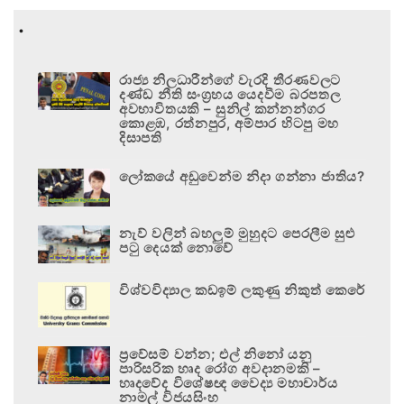
.
රාජ්‍ය නිලධාරීන්ගේ වැරදි තීරණවලට
දණ්ඩ නීති සංග්‍රහය යෙදවීම බරපතල
අවභාවිතයකි – සුනිල් කන්නන්ගර
කොළඹ, රත්නපුර, අම්පාර හිටපු මහ
දිසාපති
ලෝකයේ අඩුවෙන්ම නිදා ගන්නා ජාතිය?
නැව් වලින් බහලුම් මුහුදට පෙරලීම සුළු
පටු දෙයක් නොවේ
විශ්වවිද්‍යාල කඩඉම් ලකුණු නිකුත් කෙරේ
ප්‍රවේසම් වන්න; එල් නිනෝ යනු
පාරිසරික හෘද රෝග අවදානමකි –
හෘදවේද විශේෂඥ වෛද්‍ය මහාචාර්ය
නාමල් විජයසිංහ