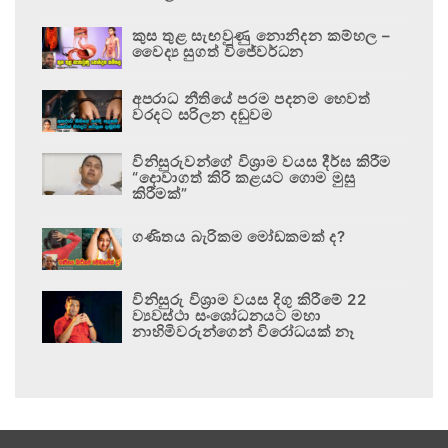
කුස තුළ සැඟවුණු නොනිදන කම්හල –
වෛද්‍ය සුගත් විජේවර්ධන
අපරාධ නීතියේ පරම පදනම හෙවත්
වරදට සරිලන දඬුවම
විනිසුරුවන්ගේ විශ්‍රාම වයස දීර්ඝ කිරීම
“දොවාගත් කිරි කළයට ගොම මුසු
කිරීමක්”
ගණිතය බැරිකම මෝඩකමක් ද?
විනිසුරු විශ්‍රාම වයස දිගු කිරීමේ 22
ව්‍යවස්ථා සංශෝධනයට මහා
නාහිමිවරුන්ගෙන් විරෝධයක් නෑ