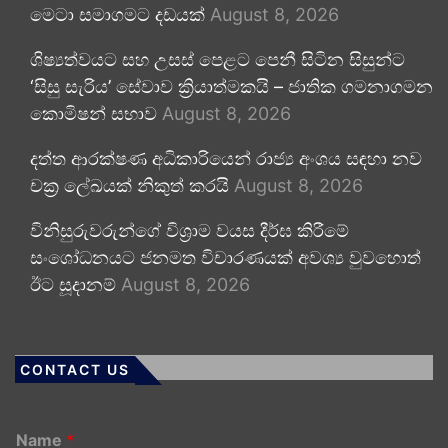
මෙටා සමාගමට දඩයක්
August 8, 2026
ශිෂ්‍යත්වයට සහ උසස් පෙළට පෙනී සිටින සිසුන්ට
‘සිසු සැරිය’ සේවාව ක්‍රියාත්මකයි – ජාතික ගමනාගමන
කොමිෂන් සභාව
August 8, 2026
දත්ත ආරක්ෂණ අධිකාරියෙන් රාජ්‍ය අංශය සඳහා නව
චක්‍ර ලේඛයක් නිකුත් කරයි
August 8, 2026
විනිසුරුවරුන්ගේ විශ්‍රාම වයස දීර්ඝ කිරීමේ
සංශෝධනයට ජනමත විචාරණයක් අවශ්‍ය වුවහොත්
ඊට සූදානම්
August 8, 2026
CONTACT US
Name
*