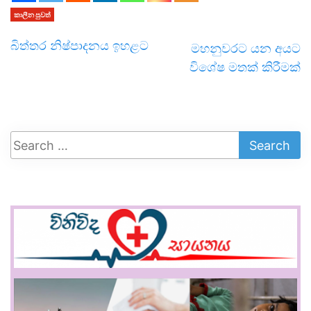
කාලීන පුවත්
බිත්තර නිෂ්පාදනය ඉහළට
මහනුවරට යන අයට
විශේෂ මතක් කිරීමක්