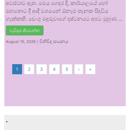
අවස්ථාව ඇත. මෙය ගෙදර දී, කාර්යාලයේ හෝ
මඟතොට දී ආදී වශයෙන් ඕනෑම තැනක සිදුවිය
හැක්කකි. ඩෙංගු මදුරුවාගේ දෂ්ටනයට අපට මුහුණ …
වැඩිපුර කියවන්න
විනිවිද සායනය
August 10, 2026
/
1
2
3
4
5
›
»
.