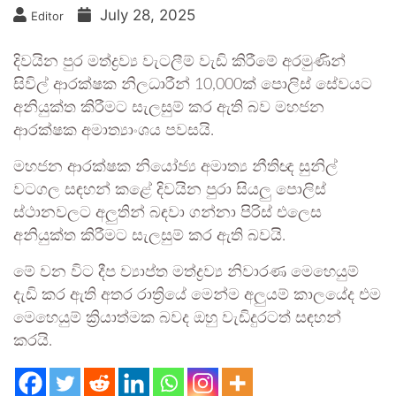
July 28, 2025
Editor
දිවයින පුර මත්ද්‍රව්‍ය වැටලීම් වැඩි කිරීමේ අරමුණින්
සිවිල් ආරක්ෂක නිලධාරීන් 10,000ක් පොලිස් සේවයට
අනියුක්ත කිරීමට සැලසුම් කර ඇති බව මහජන
ආරක්ෂක අමාත්‍යාංශය පවසයි.
මහජන ආරක්ෂක නියෝජ්‍ය අමාත්‍ය නීතිඥ සුනිල්
වටගල සඳහන් කළේ දිවයින පුරා සියලු පොලිස්
ස්ථානවලට අලුතින් බඳවා ගන්නා පිරිස් එලෙස
අනියුක්ත කිරීමට සැලසුම් කර ඇති බවයි.
මේ වන විට දීප ව්‍යාප්ත මත්ද්‍රව්‍ය නිවාරණ මෙහෙයුම්
දැඩි කර ඇති අතර රාත්‍රියේ මෙන්ම අලුයම් කාලයේද එම
මෙහෙයුම් ක්‍රියාත්මක බවද ඔහු වැඩිදුරටත් සඳහන්
කරයි.