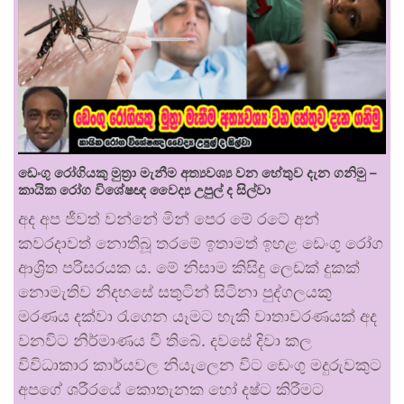
ඩෙංගු රෝගියකු ⁣මුත්‍රා මැනීම අත්‍යවශ්‍ය වන හේතුව දැන ගනිමු –
කායික රෝග විශේෂඥ වෛද්‍ය උපුල් ද සිල්වා
අද අප ජීවත් වන්නේ මින් පෙර මේ රටේ අන්
කවරදාවත් නොතිබූ තරමේ ඉතාමත් ඉහළ ඩෙංගු රෝග
ආශ්‍රිත පරිසරයක ය. මේ නිසාම කිසිදු ලෙඩක් දුකක්
නොමැතිව නිදහසේ සතුටින් සිටිනා පුද්ගලයකු
මරණය දක්වා රැගෙන යෑමට හැකි වාතාවරණයක් අද
වනවිට නිර්මාණය වී තිබේ. දවසේ දිවා කල
විවිධාකාර කාර්යවල නියැලෙන විට ඩෙංගු මදුරුවකුට
අපගේ ශරීරයේ කොතැනක හෝ දෂ්ට කිරීමට