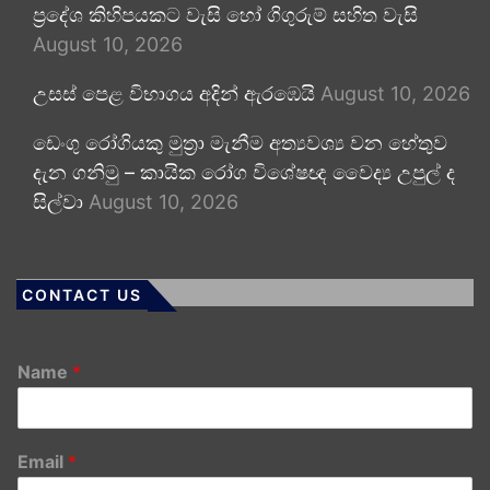
ප්‍රදේශ කිහිපයකට වැසි හෝ ගිගුරුම් සහිත වැසි
August 10, 2026
උසස් පෙළ විභාගය අදින් ඇරඹෙයි
August 10, 2026
ඩෙංගු රෝගියකු ⁣මුත්‍රා මැනීම අත්‍යවශ්‍ය වන හේතුව
දැන ගනිමු – කායික රෝග විශේෂඥ වෛද්‍ය උපුල් ද
සිල්වා
August 10, 2026
CONTACT US
Name
*
Email
*