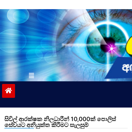
Skip
to
content
vinivida.lk
සිවිල් ආරක්ෂක නිලධාරීන් 10,000ක් පොලිස්
සේවයට අනියුක්ත කිරීමට සැලසුම්