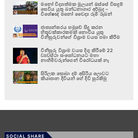
මනෝ විද්‍යාත්මක මූලයන් ඔස්සේ විසඳුම්
සෙවිය යුතු බන්ධනාගාර අර්බුද –
විශේෂඥ මනෝ වෛද්‍ය රූමි රූබන්
ජාත්‍යන්තරය හමුවේ සිදු කරන
හිතුවක්කාරකමක් නොවිය යුතු
විනිසුරුවන්ගේ විශ්‍රාම වයස පමා කිරීම
විනිසුරු විශ්‍රාම වයස දිගු කිරීමේ 22
ව්‍යවස්ථා සංශෝධනයට මහා
නාහිමිවරුන්ගෙන් විරෝධයක් නෑ
සිරිලක සොබා දම් අසිරිය ලොවට
කියාපාන දිවියන් ගේ දිවි සුරකිමු
SOCIAL SHARE