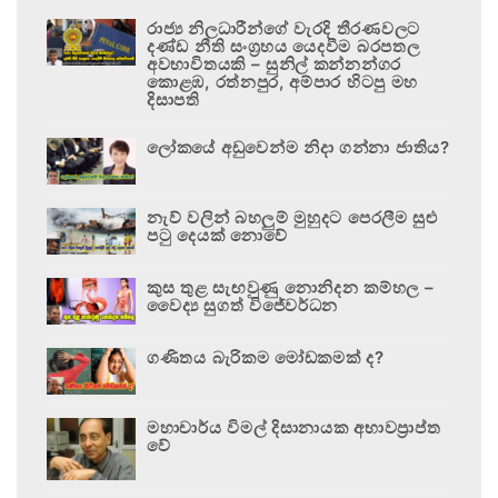
රාජ්‍ය නිලධාරීන්ගේ වැරදි තීරණවලට
දණ්ඩ නීති සංග්‍රහය යෙදවීම බරපතල
අවභාවිතයකි – සුනිල් කන්නන්ගර
කොළඹ, රත්නපුර, අම්පාර හිටපු මහ
දිසාපති
ලෝකයේ අඩුවෙන්ම නිදා ගන්නා ජාතිය?
නැව් වලින් බහලුම් මුහුදට පෙරලීම සුළු
පටු දෙයක් නොවේ
කුස තුළ සැඟවුණු නොනිදන කම්හල –
වෛද්‍ය සුගත් විජේවර්ධන
ගණිතය බැරිකම මෝඩකමක් ද?
මහාචාර්ය විමල් දිසානායක අභාවප්‍රාප්ත
වේ