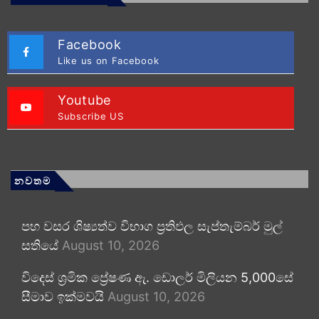
Facebook
Like us on Facebook
Youtube
Subscribe US
නවතම
පහ වසර ශිෂ්‍යත්ව විභාග ප්‍රතිඵල සැප්තැම්බර් මුල්
සතියේ
August 10, 2026
විදෙස් ශ්‍රමික ප්‍රේෂණ ඇ. ඩොලර් මිලියන 5,000සේ
සීමාව ඉක්මවයි
August 10, 2026