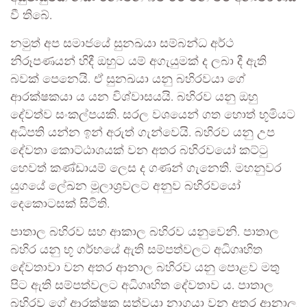
වී තිබේ.
නමුත් අප සමාජයේ සුනඛයා සම්බන්ධ අර්ථ
නිරූපණයන් හිදී ඔහුට යම් අගැයුමක් ද ලබා දී ඇති
බවක් පෙනෙයි. ඒ සුනඛයා යනු බහිරවයා ගේ
ආරක්ෂකයා ය යන විශ්වාසයයි. බහිරව යනු ඔහු
දේවත්ව සංකල්පයකි. සරල වශයෙන් ගත හොත් භූමියට
අධිපති යන්න ඉන් අරුත් ගැන්වෙයි. බහිරව යනු උප
දේවතා කොට්ඨාශයක් වන අතර බහිරවයෝ කට්ටු
හෙවත් කණ්ඩායම් ලෙස ද ගණන් ගැනෙති. මහනුවර
යුගයේ ලේඛන මූලාශ්‍රවලට අනුව බහිරවයෝ
දෙකොටසක් සිටිති.
පාතාල බහිරව සහ ආකාල බහිරව යනුවෙනි. පාතාල
බහිර යනු භූ ගර්භයේ ඇති සම්පත්වලට අධිගෘහිත
දේවතාවා වන අතර ආනාල බහිරව යනු පොළව මතු
පිට ඇති සම්පත්වලට අධිගෘහිත දේවතාව ය. පාතාල
බහිරව ගේ ආරක්ෂක සත්වයා නාගයා වන අතර ආනාල