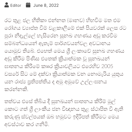
June 8, 2022
Editor
රට තුළ ජල භීතිකා එන්නත (මානව) හිඟවීම මත එම
රෝගය ව්‍යාප්ත වීම් වළකාලීමේ එක් පියවරක් ලෙස රට
පුරා නිදැල්ලේ හැසිරෙන සුනඛ ගහණය අඩු කරවීම
සම්බන්ධයෙන් ඇතැම් පාර්ශවයන්වල අවධානය
යොමුව තිබේ. එහෙත් මෙය ශ්‍රී ලංකාවේ සුනඛ ගහණය
අඩු කිරීම පිණිස එතෙක් ක්‍රියාත්මක වූ සුනඛයන්
ඝාතනය කිරීමේ කෲර ක්‍රියාවලියට එරෙහිව 2005
වසරේ සිට මේ දක්වා ක්‍රියාත්මක වන නොමැරිය යුතුය
යන රාජ්‍ය ප්‍රතිපත්තිය ද අමු අමුවේ උල්ලංඝනය
කරන්නකි.
තත්වය එසේ තිබිය දී සුනඛයන් ඝාතනය කිරීම් මුල්
කොට ගත් ශ්‍රී ලාංකීය ජන විඥානය තුළ ස්ථාපිත වී ඇති
කරුණු ස්වල්පයක් ඔබ හමුවට ඉදිරිපත් කිරීමට මෙය
අවස්ථාව කර ගනිමි.