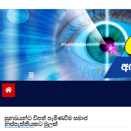
Skip
to
content
vinivida.lk
සුනඛයන්ට විපත් පැමිණවීම සමාජ
නස්පැත්තියකට මුලක්