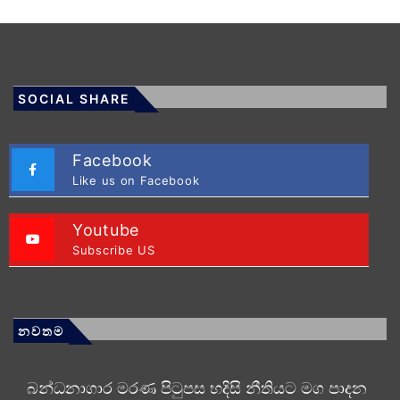
SOCIAL SHARE
Facebook
Like us on Facebook
Youtube
Subscribe US
නවතම
බන්ධනාගාර මරණ පිටුපස හදිසි නීතියට මග පාදන