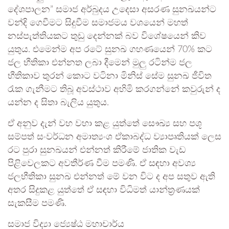
දේශපාලන” සමාජ අර්බුදය උදෙසා අසරණ සුනඛයන්ට
වන්දි ගෙවීමට සිදුවීම සමාජමය වශයෙන් මහත්
නස්පැත්තියකට තුඩු දෙන්නක් බව විශේෂයෙන් කිව
යුතුය. එමෙන්ම අප රටේ සුනඛ ගහණයෙන් 70% කට
ජල භීතිකා එන්නත ලබා දීමෙන් මුලු රටින්ම ජල
භීතිකාව තුරන් කොට වටිනා මිනිස් සේම සුනඛ ජීවිත
රැක ගැනීමට තිබූ අවස්ථාව අහිමි කරගන්නේ කවුරුන් ද
යන්න ද සිතා බැලිය යුතුය.
ඒ අනුව දැන් වහ වහා කළ යුත්තේ සෞඛ්‍ය සහ පශූ
සම්පත් සංවර්ධන අමාත්‍යංශ ඒකාබද්ධ ව්‍යාපෘතියක් ලෙස
රට පුරා සුනඛයන් එන්නත් කිරීමේ ජාතික වැඩ
පිළිවෙලකට අවතීර්ණ වීම පමණි. ඒ සඳහා අවශ්‍ය
ජලභීතිකා සුනඛ එන්නත් මේ වන විට ද අප සතුව ඇති
අතර සිදුකළ යුත්තේ ඒ සඳහා විධිමත් යාන්ත්‍රණයක්
සැකසීම පමණි.
සමාජ විද්‍යා ජ්‍යෙෂ්ඨ මහාචාර්ය