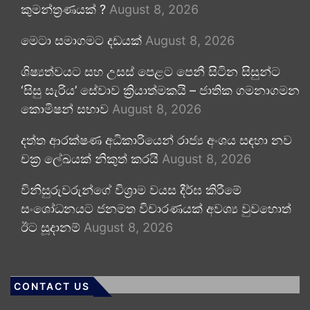
කුමන්ත්‍රණයක් ?
August 8, 2026
මෙටා සමාගමට දඩයක්
August 8, 2026
ශිෂ්‍යත්වයට සහ උසස් පෙළට පෙනී සිටින සිසුන්ට
‘සිසු සැරිය’ සේවාව ක්‍රියාත්මකයි – ජාතික ගමනාගමන
කොමිෂන් සභාව
August 8, 2026
දත්ත ආරක්ෂණ අධිකාරියෙන් රාජ්‍ය අංශය සඳහා නව
චක්‍ර ලේඛයක් නිකුත් කරයි
August 8, 2026
විනිසුරුවරුන්ගේ විශ්‍රාම වයස දීර්ඝ කිරීමේ
සංශෝධනයට ජනමත විචාරණයක් අවශ්‍ය වුවහොත්
ඊට සූදානම්
August 8, 2026
CONTACT US