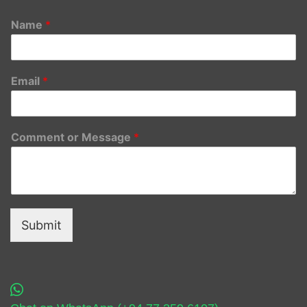
Name
*
Email
*
Comment or Message
*
Submit