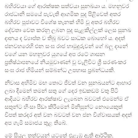
බහිරවයා ගේ ආරක්ෂක සත්වයා සුනඛයා ය. මහනුවර
රාජධානි සමයේ පැවැති ආගමික පුද පිළිවෙත් අතර
බහිරව පූජාවට විශේෂ තැනක් හිමි වූ අතර බහිරව
දේවතා වෙත කරනු ලබන පුද සැළකිල්ලක් ලෙස සුනඛ
දානය ද ව්‍යාප්ත ව තිබූ බවට සාධක බොහෝ ය. අදත්
ජනවහරෙහි එන සංඝ රාජ හාමුදුරුවන් ගේ බලු දානේ
වගේ යන මහනුවර යුගයේ අප රටේ ශාසන
ප්‍රතිෂ්ඨාපනයේ නියමුවාණන් වූ වැලිවිට ශ්‍රී සරණංකර
සංඝ රාජ හිමියන් සම්බන්ධ උපහාස ප්‍රබන්ධයකි.
නිවාස අහිමිව මඟ තොට ජීවත් වන සුනඛයන්ට ආහාර
ලබා දීමෙන් තමන් සතු ගේ දෙර ඉඩකඩම් වතු පිටි
ආදියට බහිරව ආරක්ෂාව ලැබෙන බවටත් එමෙන්ම ඒ
සතුන්ට හිංසා පීඩා කිරීමෙන් මිනිසුන්ට නොයෙකුත්
විපත් කරදර අත් වන බවටත් වන ජන විශ්වාසයක් අදත්
අප ගැමි සමාජය තුළ තිබේ.
මේ සියලු තත්වයන් යටතේ එළැඹ ඇති ආර්ථික,