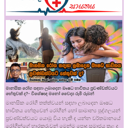
මානසික රෝග සඳහා ලබාදෙන ඖෂධ භාවිතය ප්‍රචණ්ඩත්වයට
හේතුවක් ද?- විශේෂඥ මනෝ වෛද්‍ය රූමි රූබන්
මානසික රෝගී තත්ත්වයන් සඳහා ලබාදෙන ඖෂධ
භාවිතය හේතුවෙන් රෝගීන් හෝ සාමාන්‍ය පුද්ගලයන්
ප්‍රචණ්ඩත්වයට යොමු විය හැකි ද යන්න වර්තමානයේ
රෝගීන්ගේ භාරකරුවන් මෙන්ම පොදු සමාජය තුළ ද