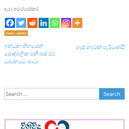
දයා අමරසේකර
එතෙර - මෙතෙර
ඉන්ධන හිඟයෙන්
ගෑස් නැවක් පැමිණෙයි
පෞද්ගලික මඟී බස් රථ
ධාවනයට බාධා