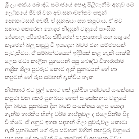
ශ්‍රී ලාංකේය බෞද්ධ සමාජයේ පොදු පිළිගැනීම අනුව මේ
ලෝකයේ ජීවත් වන අවාසනාවන්තම සතුන්
දෙකොටසක් වෙති. ඒ සුනඛයා සහ කපුටාය. ඒ බව
සනාථ කෙරෙන හොඳම නිදසුන් වනුයේ සාංඝික
දේපොල පරිහරණය කිරීමෙන් නැතහොත් සඟ සතු දේ
කෑමෙන් බලු කපුටු වී ඉපදෙන බවට ජන සම්මතයක්
පැවැතීමය. ඒ සම්බන්ධයෙන් ඉදිරිපත් කළ හැකි සාක්ෂි
ලෙස මධ්‍ය කාලීන යුගයෙන් පසු බෞද්ධ විහාරාරාම
ආශ්‍රිත ශිලා පුවරුව කොට ඇති සුනඛයන් ගේ හා
කපුටන් ගේ රූප සටහන් දැක්විය හැක.
නිරාහාර බව මුල් කොට ගත් දුක්ඛිත තත්වයේ සංකේතය
කපුටා වන අතර සුනඛයා ගෙන් සංකේතනය වනුයේ
දීන බවය. සුනඛයා දීන බවේ සංකේතය ලෙස යොදා
ගැනීම භාරතීය හින්දු ධර්ම ශාස්ත්‍රවල ද එලෙසින්ම සිදු
වී තිබේ. ඒ අනුව ඉහත සඳහන් ශිලා පුවරුවල කොටා
ඇති සුනඛයන් ගේ රූප සටහන් මගින් තහවුරු වනුයේ
සඟ සතු දේ කෑමෙන් බලු කපුටන් වී ඉපදෙන බවය.