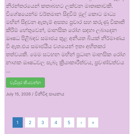
නිරන්තරයෙන් කතාබහට ලක්වන මාතෘකාවකි.
විශේෂයෙන්ම වර්තමාන සිදුවීම් මුල් කොට මාධ්‍ය
මඟින් සිදුවන ඇතැම් අසත්‍ය ප්‍රචාර සහ කරුණු විකෘති
කිරීම් හේතුවෙන්, මානසික රෝග සඳහා ලබාදෙන
ඖෂධ පිළිබඳව සමාජය තුළ අනියත බියක් නිර්මාණය
වී ඇත.එය සමාජයීය වශයෙන් ඉතා අහිතකර
තත්වයකි. මෙම සටහන මඟින් ප්‍රධාන මානසික රෝග
නාශක ඖෂධවල සැබෑ ක්‍රියාකාරීත්වය, ප්‍රචණ්ඩත්වය
…
වැඩිපුර කියවන්න
විනිවිද සායනය
July 15, 2026
/
1
2
3
4
5
›
»