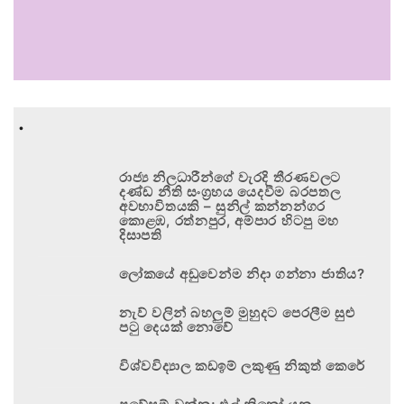
.
රාජ්‍ය නිලධාරීන්ගේ වැරදි තීරණවලට
දණ්ඩ නීති සංග්‍රහය යෙදවීම බරපතල
අවභාවිතයකි – සුනිල් කන්නන්ගර
කොළඹ, රත්නපුර, අම්පාර හිටපු මහ
දිසාපති
ලෝකයේ අඩුවෙන්ම නිදා ගන්නා ජාතිය?
නැව් වලින් බහලුම් මුහුදට පෙරලීම සුළු
පටු දෙයක් නොවේ
විශ්වවිද්‍යාල කඩඉම් ලකුණු නිකුත් කෙරේ