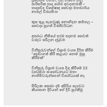
ප්‍රවේසම් වන්න; එල් නිනෝ යනු
පාරිසරික හෘද රෝග අවදානමකි –
හෘදවේද විශේෂඥ වෛද්‍ය මහාචාර්ය
නාමල් විජයසිංහ
කුස තුළ සැඟවුණු නොනිදන කම්හල –
වෛද්‍ය සුගත් විජේවර්ධන
අපරාධ නීතියේ පරම පදනම හෙවත්
වරදට සරිලන දඬුවම
විනිසුරුවන්ගේ විශ්‍රාම වයස දීර්ඝ කිරීම
“දොවාගත් කිරි කළයට ගොම මුසු
කිරීමක්”
විනිසුරු විශ්‍රාම වයස දිගු කිරීමේ 22
ව්‍යවස්ථා සංශෝධනයට මහා
නාහිමිවරුන්ගෙන් විරෝධයක් නෑ
සිරිලක සොබා දම් අසිරිය ලොවට
කියාපාන දිවියන් ගේ දිවි සුරකිමු