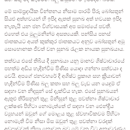
මේ සාම්ප්‍රදායික චින්තනය නිසාම පාරමී පිරූ බෝසතුන්
සියළු අත්භවයන් හි ඉපිද ඇතත් සුනඛ අත් භවයක ඉපිද
නැතැයි යන ජන විශ්වාසයක් අප සමාජයේ පවතී.
එහෙත් එය මුලුමනින්ම අසත්‍යයකි. පන්සිය පනස්
ජාතකයට අයත් කුක්කුර ජාතකයට අනුව බෝසතුන් අමු
සොහොනක ජීවත් වන සුනඛ රැලක නායක සුනඛයාය.
තත්වය එසේ තිබිය දී සුනඛයා යනු මානව ශිෂ්ටාචාරයේ
පහත්ම අඩිය හැඳින්වීම පිණිස යොදා ගන්නා සත්වයා ද
වෙයි. අපගේ ජනවහරේ දී අශිෂ්ට ප්‍රකාශ සහ ක්‍රියාවන්
හැඳින්වීම පිණිස බලු කතා සහ බලු වැඩ යන යෙදුම් ඒ
සඳහා වන නිදසුන් සේ දැක්විය හැක. එසේ සුනඛයන්
ඇතුළු තිරිසනුන් තුළ මිනිසුන් තුළ පවත්නා ශිෂ්ටාචාර
ලක්ෂණ පිහිටා නොමැත්තේ ඒ සඳහා වන ඓන්ද්‍රීය
ව්‍යුහයන් ඔවුන් ගේ මොළය තුළ ස්වභාවිකවම පිහිටා
නොමැති වීම නිසා මිස ඔවුන් තුළ පවත්නා වරදක්
අඩුපාඩුවක් නිසා නොවන බව මේ වන විට අනාවරණය