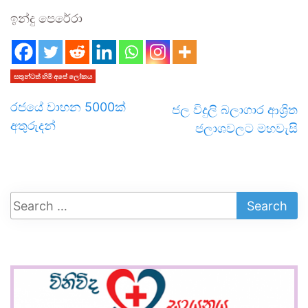
ඉන්දු පෙරේරා
සතුන්ටත් හිමි අපේ ලෝකය
රජයේ වාහන 5000ක්
ජල විදුලි බලාගාර ආශ්‍රිත
අතුරුදන්
ජලාශවලට මහවැසි