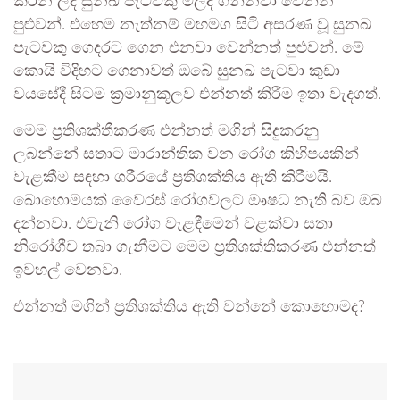
කරන ලද සුනඛ පැටවකු මිලදී ගන්නවා වෙන්න
පුළුවන්. එහෙම නැත්නම් මහමග සිටි අසරණ වූ සුනඛ
පැටවකු ගෙදරට ගෙන එනවා වෙන්නත් පුළුවන්. මේ
කොයි විදිහට ගෙනාවත් ඔබේ සුනඛ පැටවා කුඩා
වයසේදී සිටම ක්‍රමානුකූලව එන්නත් කිරීම ඉතා වැදගත්.
මෙම ප්‍රතිශක්තීකරණ එන්නත් මගින් සිදුකරනු
ලබන්නේ සතාට මාරාන්තික වන රෝග කිහිපයකින්
වැළකීම සඳහා ශරීරයේ ප්‍රතිශක්තිය ඇති කිරීමයි.
බොහොමයක් වෛරස් රෝගවලට ඖෂධ නැති බව ඔබ
දන්නවා. එවැනි රෝග වැළඳීමෙන් වළක්වා සතා
නිරෝගීව තබා ගැනීමට මෙම ප්‍රතිශක්තිකරණ එන්නත්
ඉවහල් වෙනවා.
එන්නත් මගින් ප්‍රතිශක්තිය ඇති වන්නේ කොහොමද?