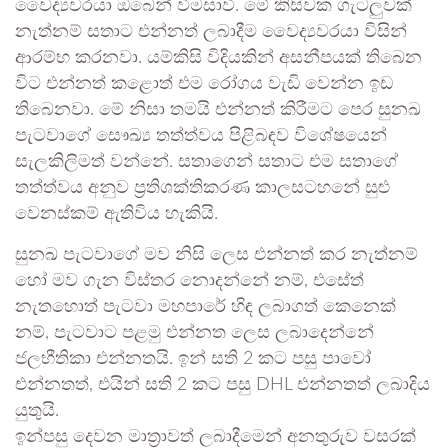
වෛද්‍යවරයා ඔබෙන් විමසාවි. මේ කිසිවක ගැටලුවක්
නැත්නම් සතාට එන්නත් ලබාදීම වෛද්‍යවරයා විසින්
ආරම්භ කරනවා. යම්කිසි විදියකින් අසනීපයක් තිබෙන
විට එන්නත් කළොත් එම රෝගය වැඩි වෙන්න ඉඩ
තිබෙනවා. මේ නිසා තමයි එන්නත් කිරීමට පෙර සුනඛ
පැටවාගේ සෞඛ්‍ය තත්ත්වය පිළිබඳව විශේෂයෙන්
සැලකිලිමත් වන්නේ. සතාගෙන් සතාට එම සතාගේ
තත්ත්වය අනුව ප්‍රතිශක්තිකරණ කාලසටහනේ සුළු
වෙනස්කම් ඇතිවිය හැකියි.
සුනඛ පැටවාගේ මව නිසි ලෙස එන්නත් කර නැත්නම්
හෝ මව ගැන විස්තර නොදන්නේ නම්, එසේත්
නැතහොත් පැටවා මහපාරේ හිඳ ලබාගත් කෙනෙක්
නම්, පැටවාට පළමු එන්නත ලෙස ලබාදෙන්නේ
ජලභීතිකා එන්නතයි. ඉන් සති 2 කට පසු පාවෝ
එන්නතත්, එයින් සති 2 කට පසු DHL එන්නතත් ලබාදිය
යුතුයි.
ඉන්පසු දෙවන මාත්‍රාවත් ලබාදීමෙන් අනතුරුව වසරක්