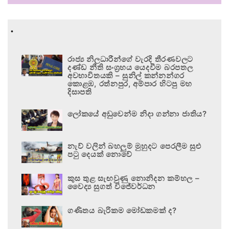
.
රාජ්‍ය නිලධාරීන්ගේ වැරදි තීරණවලට
දණ්ඩ නීති සංග්‍රහය යෙදවීම බරපතල
අවභාවිතයකි – සුනිල් කන්නන්ගර
කොළඹ, රත්නපුර, අම්පාර හිටපු මහ
දිසාපති
ලෝකයේ අඩුවෙන්ම නිදා ගන්නා ජාතිය?
නැව් වලින් බහලුම් මුහුදට පෙරලීම සුළු
පටු දෙයක් නොවේ
කුස තුළ සැඟවුණු නොනිදන කම්හල –
වෛද්‍ය සුගත් විජේවර්ධන
ගණිතය බැරිකම මෝඩකමක් ද?