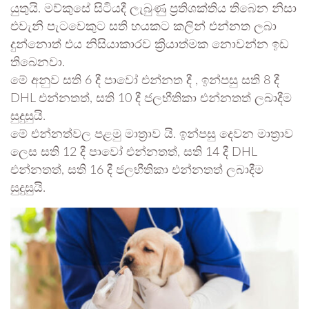
යුතුයි. මව්කුසේ සිටියදී ලැබුණු ප්‍රතිශක්තිය තිබෙන නිසා
එවැනි පැටවෙකුට සති හයකට කලින් එන්නත ලබා
දුන්නොත් එය නිසියාකාරව ක්‍රියාත්මක නොවන්න ඉඩ
තිබෙනවා.
මේ අනුව සති 6 දී පාවෝ එන්නත දී , ඉන්පසු සති 8 දී
DHL එන්නතත්, සති 10 දී ජලභීතිකා එන්නතත් ලබාදීම
සුදුසුයි.
මේ එන්නත්වල පළමු මාත්‍රාව යි. ඉන්පසු දෙවන මාත්‍රාව
ලෙස සති 12 දී පාවෝ එන්නතත්, සති 14 දී DHL
එන්නතත්, සති 16 දී ජලභීතිකා එන්නතත් ලබාදීම
සුදුසුයි.