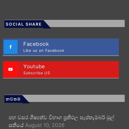
SOCIAL SHARE
Facebook
Like us on Facebook
Youtube
Subscribe US
නවතම
පහ වසර ශිෂ්‍යත්ව විභාග ප්‍රතිඵල සැප්තැම්බර් මුල්
සතියේ
August 10, 2026