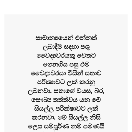
සාමාන්‍යයෙන් එන්නත්
ලබාදීම සඳහා පශු
වෛද්‍යවරයකු වෙතට
ගෙනගිය පසු එම
වෛද්‍යවරයා විසින් සතාව
පරීක්‍ෂාවට ලක් කරනු
ලබනවා. සතාගේ වයස, බර,
සෞඛ්‍ය තත්ත්වය යන මේ
සියල්ල පරික්ෂාවට ලක්
කරනවා. මේ සියල්ල නිසි
ලෙස සම්පූර්ණ නම් පමණයි