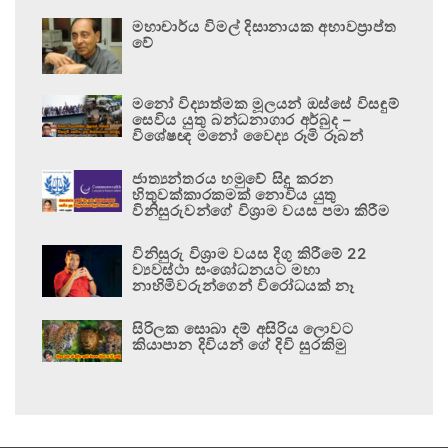
මහාචාර්ය විමල් දිසානායක අභාවප්‍රාප්ත
වේ
මනෝ විද්‍යාත්මක මූලයන් ඔස්සේ විසඳුම්
සෙවිය යුතු බන්ධනාගාර අර්බුද –
විශේෂඥ මනෝ වෛද්‍ය රූමි රූබන්
ජාත්‍යන්තරය හමුවේ සිදු කරන
හිතුවක්කාරකමක් නොවිය යුතු
විනිසුරුවන්ගේ විශ්‍රාම වයස පමා කිරීම
විනිසුරු විශ්‍රාම වයස දිගු කිරීමේ 22
ව්‍යවස්ථා සංශෝධනයට මහා
නාහිමිවරුන්ගෙන් විරෝධයක් නෑ
සිරිලක සොබා දම් අසිරිය ලොවට
කියාපාන දිවියන් ගේ දිවි සුරකිමු