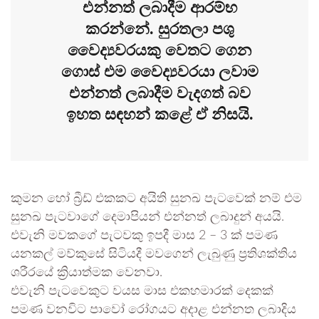
එන්නත් ලබාදීම ආරම්භ
කරන්නේ. සුරතලා පශු
වෛද්‍යවරයකු වෙතට ගෙන
ගොස් එම වෛද්‍යවරයා ලවාම
එන්නත් ලබාදීම වැදගත් බව
ඉහත සඳහන් කළේ ඒ නිසයි.
කුමන හෝ බ්‍රීඩ් එකකට අයිති සුනඛ පැටවෙක් නම් එම
සුනඛ පැටවාගේ දෙමාපියන් එන්නත් ලබාදුන් අයයි.
එවැනි මවකගේ පැටවකු ඉපදී මාස 2 – 3 ක් පමණ
යනකල් මව්කුසේ සිටියදී මවගෙන් ලැබුණු ප්‍රතිශක්තිය
ශරීරයේ ක්‍රියාත්මක වෙනවා.
එවැනි පැටවෙකුට වයස මාස එකහමාරක් දෙකක්
පමණ වනවිට පාවෝ රෝගයට අදාළ එන්නත ලබාදිය