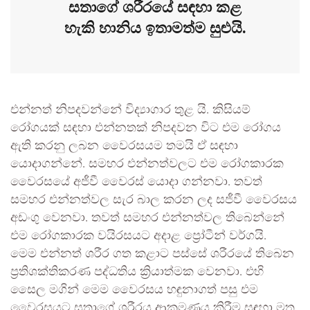
සතාගේ ශරීරයේ සඳහා කළ
හැකි හානිය ඉතාමත්ම සුළුයි.
එන්නත් නිපදවන්නේ විද්‍යාගාර තුළ යි. කිසියම්
රෝගයක් සඳහා එන්නතක් නිපදවන විට එම රෝගය
ඇති කරනු ලබන වෛරසයම තමයි ඒ සඳහා
යොදාගන්නේ. සමහර එන්නත්වලට එම රෝගකාරක
වෛරසයේ අජීවී වෛරස් යොදා ගන්නවා. තවත්
සමහර එන්නත්වල සැර බාල කරන ලද සජීවී වෛරසය
අඩංගු වෙනවා. තවත් සමහර එන්නත්වල තිබෙන්නේ
එම රෝගකාරක වයිරසයට අදාළ ප්‍රෝටීන් වර්ගයි.
මෙම එන්නත් ශරීර ගත කළාට පස්සේ ශරීරයේ තිබෙන
ප්‍රතිශක්තිකරණ පද්ධතිය ක්‍රියාත්මක වෙනවා. එහි
සෛල මගින් මෙම වෛරසය හඳුනාගත් පසු එම
වෛරසයට සතාගේ ශරීරය ආක්‍රමණය කිරීම සඳහා මතු