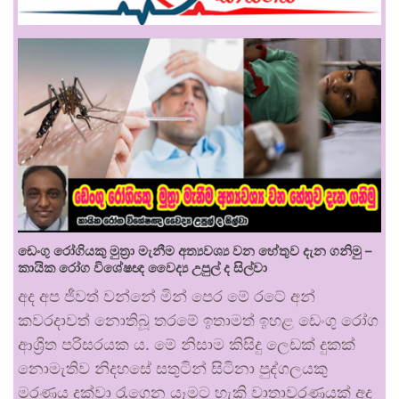
ඩෙංගු රෝගියකු ⁣මුත්‍රා මැනීම අත්‍යවශ්‍ය වන හේතුව දැන ගනිමු –
කායික රෝග විශේෂඥ වෛද්‍ය උපුල් ද සිල්වා
අද අප ජීවත් වන්නේ මින් පෙර මේ රටේ අන්
කවරදාවත් නොතිබූ තරමේ ඉතාමත් ඉහළ ඩෙංගු රෝග
ආශ්‍රිත පරිසරයක ය. මේ නිසාම කිසිදු ලෙඩක් දුකක්
නොමැතිව නිදහසේ සතුටින් සිටිනා පුද්ගලයකු
මරණය දක්වා රැගෙන යෑමට හැකි වාතාවරණයක් අද