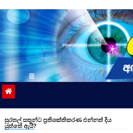
Skip
to
content
vinivida.lk
සුරතල් සතුන්ට ප්‍රතිශක්තිකරණ එන්නත් දිය
යුත්තේ ඇයි?