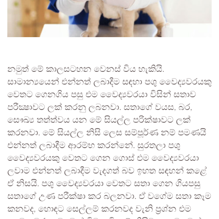
නමුත් මේ කාලසටහන වෙනස් විය හැකියි.
සාමාන්‍යයෙන් එන්නත් ලබාදීම සඳහා පශු වෛද්‍යවරයකු
වෙතට ගෙනගිය පසු එම වෛද්‍යවරයා විසින් සතාව
පරීක්‍ෂාවට ලක් කරනු ලබනවා. සතාගේ වයස, බර,
සෞඛ්‍ය තත්ත්වය යන මේ සියල්ල පරික්ෂාවට ලක්
කරනවා. මේ සියල්ල නිසි ලෙස සම්පූර්ණ නම් පමණයි
එන්නත් ලබාදීම ආරම්භ කරන්නේ. සුරතලා පශු
වෛද්‍යවරයකු වෙතට ගෙන ගොස් එම වෛද්‍යවරයා
ලවාම එන්නත් ලබාදීම වැදගත් බව ඉහත සඳහන් කළේ
ඒ නිසයි. පශු වෛද්‍යවරයා වෙතට සතා ගෙන ගියපසු
සතාගේ උණ පරීක්ෂා කර බලනවා. ඒ වගේම සතා කෑම
කනවද, හොඳට සෙල්ලම් කරනවද වැනි ප්‍රශ්න එම