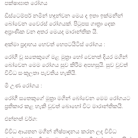
පක්ෂාඝාත රෝගය
ඩිස්ටෙම්පර් නමින් හඳුන්වන මෙය ද ඉතා ඉක්මනින්
බෝවෙන වෛරස් රෝගයක්. පිටුපස ගාත්‍රා දෙක
අප්‍රාණික වන අතර මෙයද මාරාන්තික යි.
අක්මා ප්‍රදාහය හෙවත් හෙපටයිටිස් රෝගය :
රෝගී වූ සතෙකුගේ මළ මුත්‍රා හෝ වෙනත් දියර මගින්
බෝවෙන මෙම රෝගය සුව කිරීම අපහසුයි. සුව වුවත්
විවිධ සංකූලතා පැවතිය හැකියි.
මී උණ රෝගය :
රෝගී සතෙකුගේ මුත්‍රා මගින් බෝවෙන මෙම රෝගයට
ප්‍රතිකාර කළ හැකි වුවත් බොහෝ විට මාරාන්තිකයි.
එන්නත් වර්ග:
විවිධ ආයතන මගින් නිෂ්පාදනය කරන ලද විවිධ