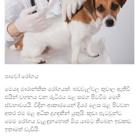
පාවෝ රෝගය
මෙයද මාරාන්තික රෝගයක්. බඩවැල්වල තුවාල ඇතිවී
එයින් වහනය වන රුධිරය මළ සමග පිටවීම මෙහි
ස්වභාවයයි. විදින ආකාරයෙන් දියර ලෙස මළ පිටවන
අතර එම මළ අධික දුගඳකින් යුතුයි. කුඩා පැටවුන්ට
මෙම රෝගය වැළඳුනහොත් මිය යාමට තිබෙන ඉඩකඩ
ඉතාමත් වැඩියි.