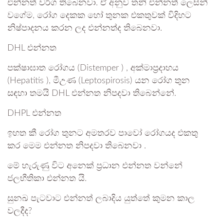
එන්නත් වර්ග තිබෙනවා. ඒ අනුව තනි එන්නත් ලෙසින්
වගේම, රෝග දෙකක හෝ තුනක එකතුවක් විදිහට
නිෂ්පාදනය කරන ලද එන්නත්ද තිබෙනවා.
DHL එන්නත
පක්ෂාඝාත රෝගය (Distemper ) , අක්මාප්‍රදාහය
(Hepatitis ), මීඋණ (Leptospirosis) යන රෝග තුන
සඳහා තමයි DHL එන්නත නිපදවා තිබෙන්නේ.
DHPL එන්නත
ඉහත කී රෝග තුනට අමතරව පාවෝ රෝගයද එකතු
කර මෙම එන්නත නිපදවා තිබෙනවා .
මේ හැරුණු විට අනෙක් ප්‍රධාන එන්නත වන්නේ
ජලභීතිකා එන්නත යි.
සුනඛ පැටවාට එන්නත් ලබාදිය යුත්තේ කුමන කාල
වලදීද?