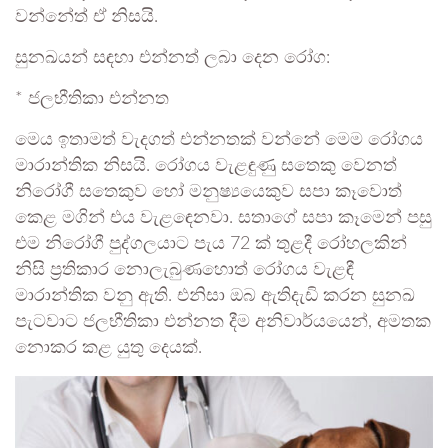
වන්නේත් ඒ නිසයි.
සුනඛයන් සඳහා එන්නත් ලබා දෙන රෝග:
* ජලභීතිකා එන්නත
මෙය ඉතාමත් වැදගත් එන්නතක් වන්නේ මෙම රෝගය
මාරාන්තික නිසයි. රෝගය වැළඳුණු සතෙකු වෙනත්
නිරෝගී සතෙකුව හෝ මනුෂ්‍යයෙකුව සපා කෑවොත්
කෙළ මගින් එය වැළඳෙනවා. සතාගේ සපා කෑමෙන් පසු
එම නිරෝගී පුද්ගලයාට පැය 72 ක් තුළදී රෝහලකින්
නිසි ප්‍රතිකාර නොලැබුණහොත් රෝගය වැළඳී
මාරාන්තික වනු ඇති. එනිසා ඔබ ඇතිදැඩි කරන සුනඛ
පැටවාට ජලභීතිකා එන්නත දීම අනිවාර්යයෙන්, අමතක
නොකර කළ යුතු දෙයක්.