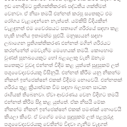
ඉඩ නොදීමට ප්‍රතිශක්තිකරණ පද්ධතිය ශක්තිමත්
වෙනවා. ඒ නිසා තමයි එන්නත් කරපු සතෙකුට එම
රෝගය වැළඳෙන්නෙ නැත්තේ. යම්කිසි විදියකින්
වැළඳුනත් එම වෛරසයට සතාගේ ශරීරයේ සඳහා කළ
හැකි හානිය ඉතාමත්ම සුළුයි. මනුෂ්‍යයන් සඳහා
ලබාගෙන ප්‍රතිශක්තිකරණ එන්නත් මගින් ශරීරයට
කරන්නේත් මෙවැනිම මෙහෙයක් තමයි. කොහොම
වුණත් සුනඛයෙකුට හෝ බළලෙකු වැනි ඕනෑම
සතෙකුට වුවද එන්නත් විදීම කළ යුත්තේ සුදුසුකම් ලත්
පශුවෛද්‍යවරයකු විසිනුයි. එන්නත් කිරීම යනු නිකන්ම
නිකන් ඉන්ජෙක්ෂන් එකක් විදීමම නොවෙයි. එන්නතක්
ශරීරය තුළ ක්‍රියාත්මක වීම සඳහා බලපාන සාධක
රාශියක් තිබෙනවා. ඒවා ආවරණය වෙන විදිහට තමයි
එන්නත් කිරීම සිදු කළ යුත්තේ. ඒක නිසයි මේක
නිකන්ම නිකන් ඉන්ජෙක්ෂන් එකක් පමණක් නොවෙයි
කියලා කීවේ. ඒ වගේම මෙය සුදුසුකම් ලත් පළපුරුදු
පශුවෛද්‍යවරයකු වෙතින්ම විදවා ගැනීම වැදගත්