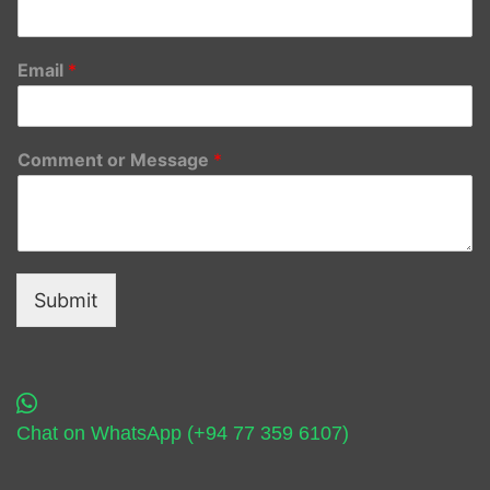
Email
*
Comment or Message
*
Submit
Chat on WhatsApp (+94 77 359 6107)