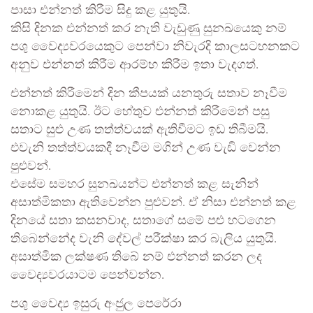
පාසා එන්නත් කිරීම සිදු කළ යුතුයි.
කිසි දිනක එන්නත් කර නැති වැඩුණු සුනඛයෙකු නම්
පශු වෛද්‍යවරයෙකුට පෙන්වා නිවැරදි කාලසටහනකට
අනුව එන්නත් කිරීම ආරම්භ කිරීම ඉතා වැදගත්.
එන්නත් කිරීමෙන් දින කීපයක් යනතුරු සතාව නෑවීම
නොකළ යුතුයි. ඊට හේතුව එන්නත් කිරීමෙන් පසු
සතාට සුළු උණ තත්ත්වයක් ඇතිවීමට ඉඩ තිබීමයි.
එවැනි තත්ත්වයකදී නෑවීම මගින් උණ වැඩි වෙන්න
පුළුවන්.
එසේම සමහර සුනඛයන්ට එන්නත් කළ සැනින්
අසාත්මිකතා ඇතිවෙන්න පුළුවන්. ඒ නිසා එන්නත් කළ
දිනයේ සතා කසනවාද, සතාගේ සමේ පළු හටගෙන
තිබෙන්නේද වැනි දේවල් පරීක්ෂා කර බැලිය යුතුයි.
අසාත්මික ලක්ෂණ තිබේ නම් එන්නත් කරන ලද
වෛද්‍යවරයාටම පෙන්වන්න.
පශු වෛද්‍ය ඉසුරු අංජුල පෙරේරා