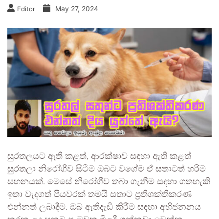
May 27, 2024
Editor
සුරතලයට ඇති කළත්, ආරක්ෂාව සඳහා ඇති කළත්
සුරතලා නිරෝගීව සිටීම ඔබට වගේම ඒ සතාටත් හරිම
සහනයක්. මෙසේ නිරෝගීව තබා ගැනීම සඳහා ගතහැකි
ඉතා වැදගත් පියවරක් තමයි සතාට ප්‍රතිශක්තිකරණ
එන්නත් ලබාදීම. ඔබ ඇතිදැඩි කිරීම සඳහා අභිජනනය