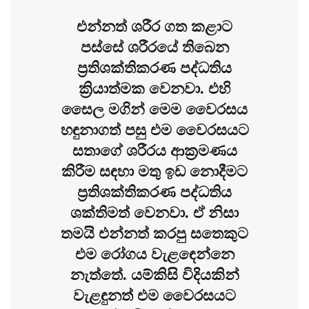
එන්නත් ශරීර ගත කළාට
පස්සේ ශරීරයේ තිබෙන
ප්‍රතිශක්තිකරණ පද්ධතිය
ක්‍රියාත්මක වෙනවා. එහි
සෛල මගින් මෙම වෛරසය
හඳුනාගත් පසු එම වෛරසයට
සතාගේ ශරීරය ආක්‍රමණය
කිරීම සඳහා මතු ඉඩ නොදීමට
ප්‍රතිශක්තිකරණ පද්ධතිය
ශක්තිමත් වෙනවා. ඒ නිසා
තමයි එන්නත් කරපු සතෙකුට
එම රෝගය වැළඳෙන්නෙ
නැත්තේ. යම්කිසි විදියකින්
වැළඳුනත් එම වෛරසයට