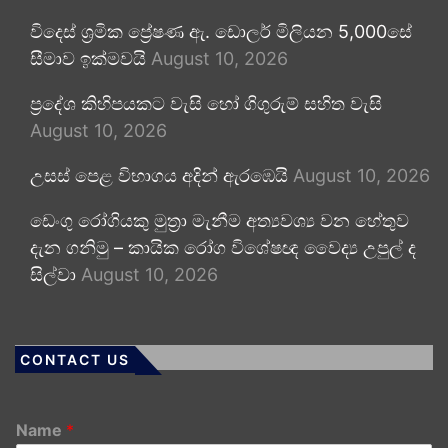
විදෙස් ශ්‍රමික ප්‍රේෂණ ඇ. ඩොලර් මිලියන 5,000සේ
සීමාව ඉක්මවයි
August 10, 2026
ප්‍රදේශ කිහිපයකට වැසි හෝ ගිගුරුම් සහිත වැසි
August 10, 2026
උසස් පෙළ විභාගය අදින් ඇරඹෙයි
August 10, 2026
ඩෙංගු රෝගියකු ⁣මුත්‍රා මැනීම අත්‍යවශ්‍ය වන හේතුව
දැන ගනිමු – කායික රෝග විශේෂඥ වෛද්‍ය උපුල් ද
සිල්වා
August 10, 2026
CONTACT US
Name
*