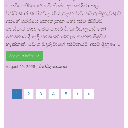
වනවිට නිර්මාණය වී තිබේ. දවසේ දිවා කල
විවිධාකාර කාර්යවල නියැලෙන විට ඩෙංගු මදුරුවකුට
අපගේ ශරීරයේ කොතැනක හෝ දෂ්ට කිරීමට
අවස්ථාව ඇත. මෙය ගෙදර දී, කාර්යාලයේ හෝ
මඟතොට දී ආදී වශයෙන් ඕනෑම තැනක සිදුවිය
හැක්කකි. ඩෙංගු මදුරුවාගේ දෂ්ටනයට අපට මුහුණ …
වැඩිපුර කියවන්න
විනිවිද සායනය
August 10, 2026
/
1
2
3
4
5
›
»