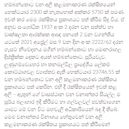
හම්බන්තොට වන අලි කළමනාකරණ රක්ෂිතයෙන්
හෙක්ටයාර 2300 ක් නැතහොත් අක්කර 5750 ක් පමණ
ඉවත් කර මෙම රක්ෂිතය ප්‍රකාශයට පත් කිරීම සිදු විය. ඒ
අනුව සංශෝධිත 1937 අංක 2 දරන වන සත්ත්ව හා
වෘක්ෂලතා ආරක්ෂක ආඥා පනතේ 2 වන වගන්තිය
යටතේ 2021 අප්‍රේල් මස 9 වන දින අංක 2222/62 දරන
ගැසට් නිවේදනය මගින් හම්බන්තොට හා මොනරාගල
දිස්ත්‍රික්ක දෙකට අයත් හම්බන්තොට, සූරියවැව,
ලුණුගම්වෙහෙර හා තනමල්විල ප්‍රාදේශීය ලේකම්
කොට්ඨාශවල ව්‍යාප්තව ඇති හෙක්ටයාර 23746.55 ක්
වන හම්බන්තොට වන අලි කළමනාකරණ රක්ෂිතය
ප්‍රකාශයට පත් කෙරින. එහි දී රක්ෂිතයෙන් ඉවත් කළ
අලි – ඇතුන් ගේ වාසස්ථාන වන වනාන්තර සියල්ල ම
සූර්ය බලාගාර ඉදි කිරීමට හා ගල්වලවල් පවත්වාගෙන
යාමට මේ වන විට මහවැලි අධිකාරියෙන් බදු දී තිබේ.
මෙම වනාන්තර විනාශය හේතුවෙන් වන අලි
කළමනාකරණ රක්ෂිතය ප්‍රකාශයට පත් කිරීමෙන්