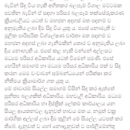
බැවින් සිදු විය හැකි අහිතකර බලපෑම් විශාල මට්ටමක
පවතින බැවින් ඒ සඳහා පරිසර බලපෑම් තක්සේරුකරණ
ක්‍රියාවලියට යටත් ව මහජන අදහස් මත පදනම් ව
අනුමැතිය ලබා දීම සිදු විය යුතු ය. එසේ නොමැති ව
මූලික පාරිසරික විශ්ලේෂණ වාර්තා මත පදනම් ව
මහජන අදහස් ලබා ගැනීමකින් තොර ව අනුමැතිය ලබා
දිය නොහැකි ය. එසේ කළ හැකි වන්නේ අල්ලසට
මධ්‍යම පරිසර අධිකාරිය යටත් වීමෙන් පමණි. එසේ
හෙයින් සමාගම් හා මධ්‍යම පරිසර අධිකාරිය එක් ව සිදු
කරන මෙම වංචාවන් සම්බන්ධයෙන් පරීක්ෂා කර
නීතිමය ක්‍රියාමාර්ග ගත යුතු ය.
මේ ජාවාරම් සියල්ල සමාගම් විසින් සිදු කර ඇත්තේ
සුනිත්‍ය බලශකිත් අධිකාරිය, මහවැලි අධිකාරිය, මධ්‍යම
පරිසර අධිකාරිය හා දිස්ත්‍රික් ලේකම් කාර්යාලය යන
සියලු ආයතනවල දැනුවත් භාවය මත ය. නමුත් වක්‍ර
මාර්ගික අල්ලස් ලබා දීම තුළින් මේ සියල්ල යටපත් කර
තිබේ. දැනුවත් ව හෝ නොදැනුවත් ව පාර්ලිමේන්තු