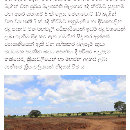
බැගින් වන සූර්ය බලශක්ති බලාගාර ඉදි කිරීමට සූදානම්
වන අතර සමාගම් 5 ක් ලෙස මෙගාවොට් 10 බැගින්
වන ව්‍යාපෘති 5 ක් ඉදි කිරීමට අනුමැතිය හා දීර්ඝකාලීන
බදු පදනම මත මහවැලි අධිකාරියෙන් ඉඩම් බදු වශයෙන්
ලබා ගැනීම සිදු කර ඇත. එමගින් සිදු කර ඇත්තේ
ව්‍යාපෘතියෙන් ඇති වන අහිතකර බලපෑම් කුඩා
මට්ටමක පවතින බවට පෙන්වා දී පරිසර බලපෑම්
තක්සේරු ක්‍රියාවලියෙන් හා මහජන අදහස් ලබා
ගැනීමේ ක්‍රියාවලියෙන් නිදහස් වීම ය.