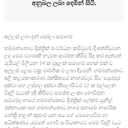
අනුබල ලබා දෙමින් සිටී.
අල්ලස් ලබා දුන් සෝලා සමාගම්
හම්බන්තොට දිස්ත්‍රික් සංවර්ධන කමිටුවේ දී අත්හිටුවන
ලද මෙම ව්‍යාපෘති නැවත ආරම්භ කිරීම සිදු කර ඇත්තේ
රුපියල් මිලියන 14 ක මුදලක් සමාගම් පහක් එක් ව
අල්ලස් ලෙස වක්‍ර මාර්ගික ව ලබා දීමෙනි. හම්බන්තොට
අලි කළමනාකරණ රක්ෂිතයේ නාගරවැව සිට මයුරපුර
දක්වා සහ උස්ගල දක්වා කිලෝමීටර 12 ක එල්ලෙන
විදුලි වැටක් ඉදි කිරීමට සමස්ත ලංකා ගොවිජන
සම්මේලනයේ හම්බන්තොට දිස්ත්‍රික් ලේකම් සුනිල්
රත්නායක සහ හම්බන්තොට නගර සභාවේ නාගරික
මන්ත්‍රි නලන් කුමාර යන අය ගේ මෙහෙයවීම හා
අධීක්ෂණය යටතේ ගොවි සංවිධානයට මෙම විදුලි වැට