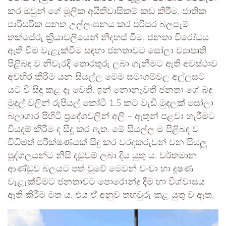
කර ඔවුන් ගේ මූලික අයිතිවාසිකම් කඩ කිරීම, ජාතික
පාරිසරික පනත උල්ලංඝනය කර පරිසර බලපෑම්
තක්සේරු ක්‍රියාවලියෙන් නිදහස් වීම, ජනතා විරෝධය
ඇති වීම වැළැක්වීම සඳහා ජනතාවට සෝලා ව්‍යාපෘති
පිළිබඳ ව නිවැරදි තොරතුරු ලබා ගැනීමට ඇති අවස්ථාව
අවහිර කිරීම යන සියල්ල මෙම සමාගම්වල අල්ලසට
යට වී සිදු කළ දෑ වෙති. ඉන් නොනැවතී ජනතා ගේ බදු
මුදල් වලින් රුපියල් කෝටි 1.5 කට වැඩි මුදලක් සෝලා
බලාගාර පිහිටි ප්‍රදේශවලින් අලි – ඇතුන් පළවා හැරීමට
වියදම් කිරීම ද සිදු කර ඇත. මේ සියල්ල ම පිළිබඳ ව
විධිමත් පරීක්ෂණයක් සිදු කර වරදකරුවන් වන සියලු
පුද්ගලයන්ට නිසි දඩුවම් ලබා දිය යුතු ය. වර්තමාන
ආණ්ඩුව බලයට පත් වූවේ මෙවන් වංචා හා දූෂණ
වැළැක්වීමට ජනතාවට පොරොන්දු දීම හා විශ්වාසය
ඇති කිරීම මත ය. එය ඒ අනුව තහවුරු කළ යුතු ව ඇත.