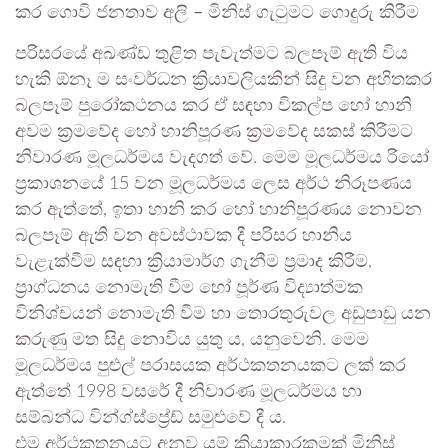
කර ගොවි ජනතාව අලි – මිනිස් ගැටුමට ගොදුරු කිරීම
පරිසරයේ අඛණ්ඩ තුළිත පැවැත්මට බලපෑම් ඇති විය
හැකි ඕනෑ ම සංවර්ධන ක්‍රියාවලියකින් සිදු වන අහිතකර
බලපෑම් පුරෝකථනය කර ඒ සඳහා විකල්ප හෝ හානි
අවම ක්‍රමවේද හෝ හානිපූරණ ක්‍රමවේද සකස් කිරීමට
නිවාරණ මූලධර්මය වැදගත් වේ. මෙම මූලධර්මය රියෝ
ප්‍රකාශනයේ 15 වන මූලධර්මය ලෙස අර්ථ නිරූපණය
කර ඇත්තේ, ඉතා හානි කර හෝ හානිපූරණය නොවන
බලපෑම් ඇති වන අවස්ථාවක දී පරිසර හානිය
වැළැක්වීම සඳහා ක්‍රියාමාර්ග ගැනීම ප්‍රමාද කිරීම,
ප්‍රාග්ධනය නොමැති වීම හෝ පූර්ණ විද්‍යාත්මක
විනිශ්චයන් නොමැති වීම හා තොරතුරුවල අඩුපාඩු යන
කරුණු මත සිදු නොවිය යුතු ය, යනුවෙනි. මෙම
මූලධර්මය පුළුල් පරාසයක අර්ථකතනයකට ලක් කර
ඇත්තේ 1998 වසරේ දී නිවාරණ මූලධර්මය හා
සම්බන්ධ වින්ග්ස්ප්‍රේඩ් සමුළුවේ දී ය.
එම අර්ථකතනයට අනුව යම් ක්‍රියාකාරකමක් මිනිස්