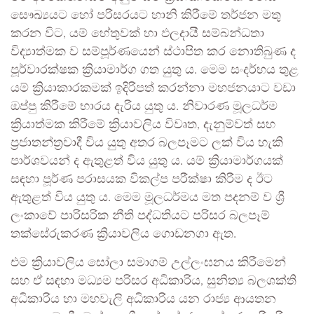
සෞඛ්‍යයට හෝ පරිසරයට හානි කිරීමේ තර්ජන මතු
කරන විට, යම් හේතුවක් හා ඵලදායී සම්බන්ධතා
විද්‍යාත්මක ව සම්පූර්ණයෙන් ස්ථාපිත කර නොතිබුණ ද
පූර්වාරක්ෂක ක්‍රියාමාර්ග ගත යුතු ය. මෙම සංදර්භය තුළ
යම් ක්‍රියාකාරකමක් ඉදිරිපත් කරන්නා මහජනයාට වඩා
ඔප්පු කිරීමේ භාරය දැරිය යුතු ය. නිවාරණ මූලධර්ම
ක්‍රියාත්මක කිරීමේ ක්‍රියාවලිය විවෘත, දැනුම්වත් සහ
ප්‍රජාතන්ත්‍රවාදී විය යුතු අතර බලපෑමට ලක් විය හැකි
පාර්ශවයන් ද ඇතුළත් විය යුතු ය. යම් ක්‍රියාමාර්ගයක්
සඳහා පූර්ණ පරාසයක විකල්ප පරීක්ෂා කිරීම ද ඊට
ඇතුළත් විය යුතු ය. මෙම මූලධර්මය මත පදනම් ව ශ්‍රී
ලංකාවේ පාරිසරික නීති පද්ධතියට පරිසර බලපෑම්
තක්සේරුකරණ ක්‍රියාවලිය ගොඩනගා ඇත.
එම ක්‍රියාවලිය සෝලා සමාගම් උල්ලංඝනය කිරීමෙන්
සහ ඒ සඳහා මධ්‍යම පරිසර අධිකාරිය, සුනිත්‍ය බලශක්ති
අධිකාරිය හා මහවැලි අධිකාරිය යන රාජ්‍ය ආයතන