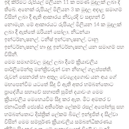
ඉදි කිරීමට රුපියල් මිලියන 11 ක පමණ මුදලක් ලබා දී
තිබේ. අනෙක් රුපියල් මිලියන 3 ක මුදල අදාළ සමාගම්
විසින් ලබා දී ඇති ආකාරය නිවැරදි ව සඳහන් වී
නොමැත. මේ ආකාරයට රුපියල් මිලියන 14 ක මුදලක්
ලබා දී ඇත්තේ ඔරියන් සෝලා, නිධන්යා
ඉන්ටර්නැෂනල්, ටනිෂ් ඉන්ටනැෂනල්, ටානු
ඉන්ටර්නැෂනල් හා දුදූ ඉන්ටර්නැෂනල් යන සමාගම් පහ
විසිනි.
මෙම සමාගම්වල මුදල් ලබා දීමේ ක්‍රියාවලිය
පාර්ලිමේන්තු මන්ත්‍රිවරුන් වන නිහාල් ගලප්පත්ති,
රුවන් සෙනරත් හා අතුල වෙළෙදගොඩ යන අය ගේ
මඟපෙන්වීම යටතේ සිදු වී ඇති අතර හම්බන්තොට
ප්‍රාදේශීය සභාවේ සභාපති සුමිත් දයාවංශ මෙම
ක්‍රියාවලිය මෙහෙයවීම සිදු කර ඇත. මීට අමතර ව
ජනාධිපති ජ්‍යෙෂ්ඨ අතිරේක ලේකම් රසල් අපෝන්සු සහ
හම්බන්තොට දිස්ත්‍රික් ලේකම් බිමල් ඉන්ද්‍රජිත් ද සිල්වා
විසින් මෙම සම්පූර්ණ ක්‍රියාවලිය සම්බන්ධීකරණය