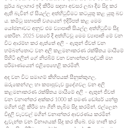
සූර්ය බලාගාර ඉදි කිරීම සඳහා අවසර ලබා දීම සිදු කර
ඇති බැවින් ඒ සියල්ල අත්හිටුවීමට කටයුතු කළ යුතු බව
ය. කමිටු සභාපති වශයෙන් ඉදිරිපත් කළ මෙම
යෝජනාවට අනුව එම ව්‍යාපෘති සියල්ල අත්හිටුවීම සිදු
කෙරින. 2025 වසරේ දී අත්හිටවූ මෙම ව්‍යාපෘති මේ වන
විට ආරම්භ කර ඇත්තේ අලි – ඇතුන් ජීවත් වන
හම්බන්තොට වන අලි කළමනාකරණ රක්ෂිතය මායිමේ
පිහිටි අලින් ගේ නිජබිම් වන වනාන්තර පද්ධති මහ
පරිමාණයෙන් එළිපෙහෙළි කරමිනි.
අද වන විට සමාගම් කිහිපයක් සීනුක්කුගල,
ඔරුකෙන්ගල හා කපාපුවැව ප්‍රදේශවල වන අලි
කළමනාකරණ රක්ෂිතය මායිමේ අලි – ඇතුන් ජීවත්
වන වනාන්තර අක්කර 1000 ක් පමණ ඩෝසර් යන්ත්‍ර
මගින් එළි කිරීම හා ගිනි තැබීම සිදු කරමින්, එල්ලෙන
විදුලි වැටවල් මගින් වනාන්තර ආවරණය කරමින්
දැවැන්ත වන විනාශයක් සිදු කර තිබේ. එම හානි කර