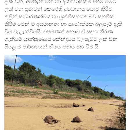
ලක් වන, අවතැන් වන හා අයිතිවාසිකම් අහිමි වීමට
ලක් වන ප්‍රජාවන් කෙරෙහි අවධානය යොමු කිරීම
තුළින් සාධාරණත්වය හා යුක්තිසහගත බව සහතික
කිරීම මෙන් ම අසමානතා හා සෘණාත්මක බලපෑම් ඇති
වීම වැළැක්වීමයි. එපමණක් නොව ඒ සඳහා තීරණ
ගැනීමේ යාන්ත්‍රණයේ කේන්ද්‍රයේ බලපෑමට ලක් වන
සියලූ ම පාර්ශවයන් නියොජනය කර වීම යි.