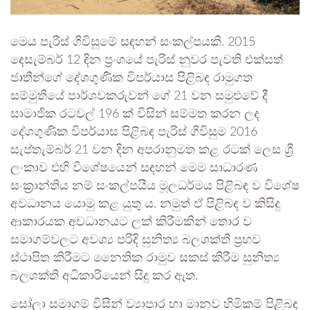
මෙය පැරිස් ගිවිසුමේ සඳහන් සංකල්පයකි. 2015
දෙසැම්බර් 12 දින ප්‍රංශයේ පැරිස් නුවර පැවති එක්සත්
ජාතීන්ගේ දේශගුණික විපර්යාස පිළිබඳ රාමුගත
සම්මුතියේ පාර්ශවකරුවන් ගේ 21 වන සමුළුවේ දී
සාමාජික රටවල් 196 ක් විසින් සම්මත කරන ලද
දේශගුණික විපර්යාස පිළිබඳ පැරිස් ගිවිසුම 2016
සැප්තැම්බර් 21 වන දින අපරානුමත කළ රටක් ලෙස ශ්‍රී
ලංකාව එහි විශේෂයෙන් සඳහන් මෙම සාධාරණ
සංක්‍රාන්තිය නම් සංකල්පයීය මූලධර්මය පිළිබඳ ව විශේෂ
අවධානය යොමු කළ යුතු ය. නමුත් ඒ පිළිබඳ ව කිසිදු
ආකාරයක අවධානයට ලක් කිරීමකින් තොර ව
සමාගම්වලට අවශ්‍ය පරිදි සුනිත්‍ය බලශක්ති ප්‍රභව
ස්ථාපිත කිරීමට නෛතික රාමුව සකස් කිරීම සුනිත්‍ය
බලශක්ති අධිකාරියෙන් සිදු කර ඇත.
සෝලා සමාගම් විසින් ව්‍යාපාර හා මානව හිමිකම් පිළිබඳ