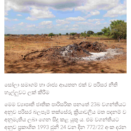
සෝලා සමාගම් හා රාජ්‍ය ආයතන එක් ව පරිසර නීති
හෑල්ලුවට ලක් කිරීම
මෙම ව්‍යාපෘති ජාතික පාරිසරික පනතේ 23බ වගන්තියට
අනුව පරිසර බලපෑම් තක්සේරු ක්‍රියාවලිය මත පදනම් ව
අනුමැතිය ලබා ගෙන සිදු කළ යුතු ය. එම වගන්තියට
අනුව ප්‍රකාශිත 1993 ජුනි 24 වන දින 772/22 අංක දරන