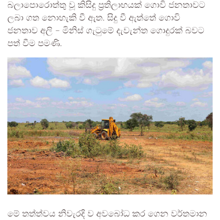
බලාපොරොත්තු වූ කිසිදු ප්‍රතිලාභයක් ගොවි ජනතාවට
ලබා ගත නොහැකි වී ඇත. සිදු වී ඇත්තේ ගොවි
ජනතාව අලි – මිනිස් ගැටුමේ දැවැන්ත ගොදුරක් බවට
පත් වීම පමණි.
මේ තත්ත්වය නිවැරදි ව අවබෝධ කර ගෙන වර්තමාන