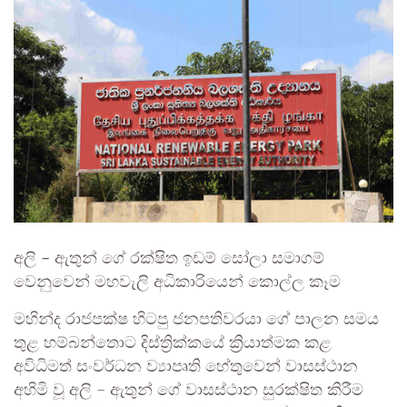
අලි – ඇතුන් ගේ රක්ෂිත ඉඩම් සෝලා සමාගම්
වෙනුවෙන් මහවැලි අධිකාරියෙන් කොල්ල කෑම
මහින්ද රාජපක්ෂ හිටපු ජනපතිවරයා ගේ පාලන සමය
තුළ හම්බන්තොට දිස්ත්‍රික්කයේ ක්‍රියාත්මක කළ
අවිධිමත් සංවර්ධන ව්‍යාපෘති හේතුවෙන් වාසස්ථාන
අහිමි වූ අලි – ඇතුන් ගේ වාසස්ථාන සුරක්ෂිත කිරීම