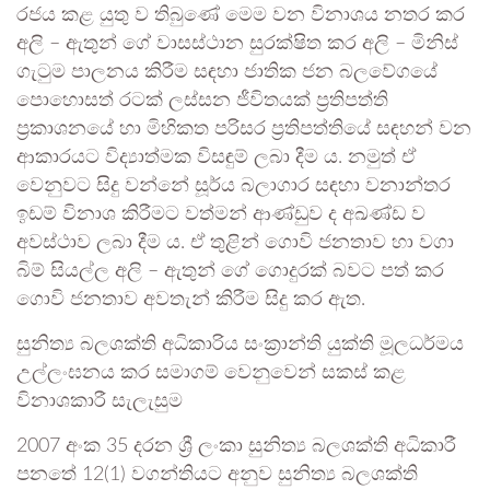
රජය කළ යුතු ව තිබුණේ මෙම වන විනාශය නතර කර
අලි – ඇතුන් ගේ වාසස්ථාන සුරක්ෂිත කර අලි – මිනිස්
ගැටුම පාලනය කිරීම සඳහා ජාතික ජන බලවේගයේ
පොහොසත් රටක් ලස්සන ජීවිතයක් ප්‍රතිපත්ති
ප්‍රකාශනයේ හා මිහිකත පරිසර ප්‍රතිපත්තියේ සඳහන් වන
ආකාරයට විද්‍යාත්මක විසඳුම් ලබා දීම ය. නමුත් ඒ
වෙනුවට සිදු වන්නේ සූර්ය බලාගාර සඳහා වනාන්තර
ඉඩම් විනාශ කිරීමට වත්මන් ආණ්ඩුව ද අඛණ්ඩ ව
අවස්ථාව ලබා දීම ය. ඒ තුළින් ගොවි ජනතාව හා වගා
බිම් සියල්ල අලි – ඇතුන් ගේ ගොදුරක් බවට පත් කර
ගොවි ජනතාව අවතැන් කිරීම සිදු කර ඇත.
සුනිත්‍ය බලශක්ති අධිකාරිය සංක්‍රාන්ති යුක්ති මූලධර්මය
උල්ලංඝනය කර සමාගම් වෙනුවෙන් සකස් කළ
විනාශකාරී සැලැසුම
2007 අංක 35 දරන ශ්‍රී ලංකා සුනිත්‍ය බලශක්ති අධිකාරී
පනතේ 12(1) වගන්තියට අනුව සුනිත්‍ය බලශක්ති