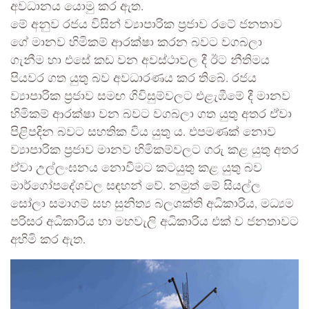
අවධානය යොමු කර ඇත.
මේ අනුව රජය විසින් ව්‍යාපාරික ප්‍රජාව රටේ ජනතාව
ගේ මානව හිමිකම් ආරක්ෂා කරන බවට වගබලා
ගැනීම හා එසේ කඩ වන අවස්ථාවල දී ඊට නීතිමය
පියවර ගත යුතු බව අවධාරණය කර තිබේ. රජය
ව්‍යාපාරික ප්‍රජාව සමඟ ගිවිසුම්වලට එළැඹීමේ දී මානව
හිමිකම් ආරක්ෂා වන බවට වගබලා ගත යුතු අතර ඒවා
පිළිපදින බවට සහතික විය යුතු ය. එපමණක් නොව
ව්‍යාපාරික ප්‍රජාව මානව හිමිකම්වලට ගරු කළ යුතු අතර
ඒවා උල්ලංඝනය නොවීමට කටයුතු කළ යුතු බව
මාර්ගෝපදේශවල සඳහන් වේ. නමුත් මේ සියල්ල
සෝලා සමාගම් සහ සුනිත්‍ය බලශක්ති අධිකාරිය, මධ්‍යම
පරිසර අධිකාරිය හා මහවැලි අධිකාරිය එක් ව ජනතාවට
අහිමි කර ඇත.