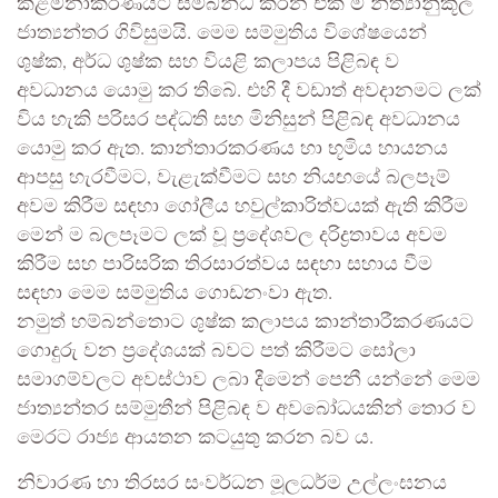
කළමනාකරණයට සම්බන්ධ කරන එක ම නීත්‍යානුකූල
ජාත්‍යන්තර ගිවිසුමයි. මෙම සම්මුතිය විශේෂයෙන්
ශුෂ්ක, අර්ධ ශුෂ්ක සහ වියළි කලාපය පිළිබඳ ව
අවධානය යොමු කර තිබේ. එහි දී වඩාත් අවදානමට ලක්
විය හැකි පරිසර පද්ධති සහ මිනිසුන් පිළිබඳ අවධානය
යොමු කර ඇත. කාන්තාරකරණය හා භූමිය හායනය
ආපසු හැරවීමට, වැළැක්වීමට සහ නියඟයේ බලපෑම්
අවම කිරීම සඳහා ගෝලීය හවුල්කාරිත්වයක් ඇති කිරීම
මෙන් ම බලපෑමට ලක් වූ ප්‍රදේශවල දරිද්‍රතාවය අවම
කිරීම සහ පාරිසරික තිරසාරත්වය සඳහා සහාය වීම
සඳහා මෙම සම්මුතිය ගොඩනංවා ඇත.
නමුත් හම්බන්තොට ශුෂ්ක කලාපය කාන්තාරීකරණයට
ගොදුරු වන ප්‍රදේශයක් බවට පත් කිරීමට සෝලා
සමාගම්වලට අවස්ථාව ලබා දීමෙන් පෙනී යන්නේ මෙම
ජාත්‍යන්තර සම්මුතීන් පිළිබඳ ව අවබෝධයකින් තොර ව
මෙරට රාජ්‍ය ආයතන කටයුතු කරන බව ය.
නිවාරණ හා තිරසර සංවර්ධන මූලධර්ම උල්ලංඝනය