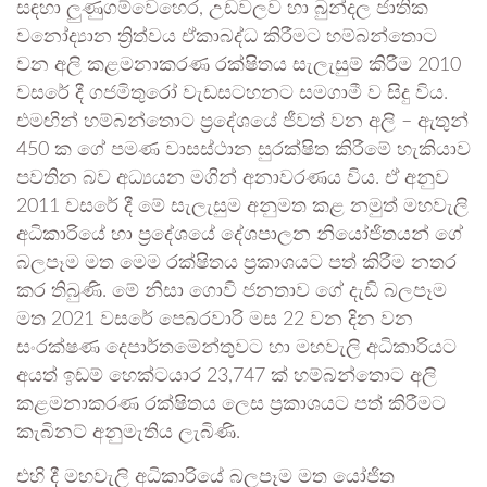
සඳහා ලුණුගම්වෙහෙර, උඩවලව හා බුන්දල ජාතික
වනෝද්‍යාන ත්‍රිත්වය ඒකාබද්ධ කිරීමට හම්බන්තොට
වන අලි කළමනාකරණ රක්ෂිතය සැලැසුම් කිරීම 2010
වසරේ දී ගජමිතුරෝ වැඩසටහනට සමගාමී ව සිදු විය.
එමඟින් හම්බන්තොට ප්‍රදේශයේ ජීවත් වන අලි – ඇතුන්
450 ක ගේ පමණ වාසස්ථාන සුරක්ෂිත කිරීමේ හැකියාව
පවතින බව අධ්‍යයන මගින් අනාවරණය විය. ඒ අනුව
2011 වසරේ දී මේ සැලැසුම අනුමත කළ නමුත් මහවැලි
අධිකාරියේ හා ප්‍රදේශයේ දේශපාලන නියෝජිතයන් ගේ
බලපෑම මත මෙම රක්ෂිතය ප්‍රකාශයට පත් කිරීම නතර
කර තිබුණි. මේ නිසා ගොවි ජනතාව ගේ දැඩි බලපෑම
මත 2021 වසරේ පෙබරවාරි මස 22 වන දින වන
සංරක්ෂණ දෙපාර්තමේන්තුවට හා මහවැලි අධිකාරියට
අයත් ඉඩම් හෙක්ටයාර 23,747 ක් හම්බන්තොට අලි
කළමනාකරණ රක්ෂිතය ලෙස ප්‍රකාශයට පත් කිරීමට
කැබිනට් අනුමැතිය ලැබිණි.
එහි දී මහවැලි අධිකාරියේ බලපෑම මත යෝජිත