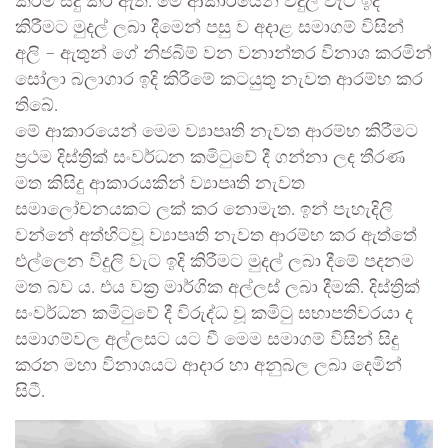
කිරීම සිදු කර ඇත. මේ ආකාරයෙන් විදුලි වැට ඉදි
කිරීමට මුදල් ලබා දීමෙන් පසු ව අදාළ සමාගම් විසින්
අලි – ඇතුන් ගේ නිජබිම් වන වනාන්තර විනාශ කරමින්
සෝලා බලාගාර ඉදි කිරීමේ කටයුතු නැවත ආරම්භ කර
තිබේ.
මේ ආකාරයෙන් මෙම ව්‍යාපෘති නැවත ආරම්භ කිරීමට
ප්‍රථම දිස්ත්‍රික් සංවර්ධන කමිටුවේ දී ගන්නා ලද තීරණ
මත කිසිදු ආකාරයකින් ව්‍යාපෘති නැවත
සමාලෝචනයකට ලක් කර නොමැත. ඉන් පැහැදිලි
වන්නේ අත්හිටවූ ව්‍යාපෘති නැවත ආරම්භ කර ඇත්තේ
එල්ලෙන විදුලි වැට ඉදි කිරීමට මුදල් ලබා දීමේ පදනම
මත බව ය. එය වක්‍ර මාර්ගික අල්ලස් ලබා දීමකි. දිස්ත්‍රික්
සංවර්ධන කමිටුවේ දී විරුද්ධ වූ කමිටු සභාපතිවරයා ද
සමාගම්වල අල්ලසට යට වී මෙම සමාගම් විසින් සිදු
කරන මහා විනාශයට ආදාර හා අනුබල ලබා දෙමින්
සිටී.