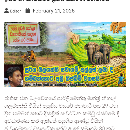
February 21, 2026
Editor
ජාතික ජන බලවේගයේ පාර්ලිමේන්තු මන්ත්‍රි නිහාල්
ගලප්පත්ති විසින් පසුගිය වසරේ ජනවාරි මස 29 වන
දින හම්බන්තොට දිස්ත්‍රික් සංවර්ධන කමිටු රැස්වීමේ දී
අවධාරණය කර ඇත්තේ පසුගිය ආණ්ඩු විසින්
ජාවාරම්කාර ව්‍යාපාරිකයන්ට අයත් සමාගම් 30 කට