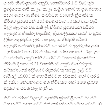
ගැසට් නිවේදනයට අනුව, හෙක්ටයාර 1 ට වැඩි භූමි
ප්‍රදේශයක ඇති කැලෑ, කැලෑ ආශ්‍රිත නොවන ප්‍රයෝජනය
සඳහා යොදා ගැනීමේ සංවර්ධන ව්‍යාපෘති ක්‍රියාත්මක
කිරීමට ප්‍රථමයෙන් හෝ මෙගාවොට් 50 කට වඩා වැඩි
විදුලි බලාගාර ව්‍යාපෘති ඉදි කිරීමට ප්‍රථමයෙන් පරිසර
බලපෑම් තක්සේරු (ඇගයීම්) ක්‍රියාවලියකට යටත් ව පූර්ව
ලිඛිත අනුමැතිය ලබා ගත යුතු ය. නිවැරදි පරිසර
බලපෑම් තක්සේරු ක්‍රියාවලියට යටත් ව අනුමැතිය ලබා
ගැනීමකින් තොර ව ජාතික පාරිසරික පනතේ 23අඅ උප
වගන්තියට අනුව නීති විරෝධී ව ව්‍යාපෘති ක්‍රියාත්මක
කිරීමේ දී පනතේ 31 වගන්තියට අනුව මහේස්ත්‍රාත්
අධිකරණයක් ඉදිරියේ වරදකරුවකු කරනු ලැබූ විට
රුපියල් 15,000 ක් නොයික්මවන දඩයකට හෝ වසර 2
ක් දක්වා බන්ධනාගාර ගත කිරීමකට හෝ මෙම දඬුවම්
දෙකට ම යටත් කළ හැකි ය.
නිවැරදි පරිසර බලපෑම් ඇඟයීම් ක්‍රියාවලියකට පිවිසීම
මඟ හැරීම සඳහා මෙම එක් එක් සමාගම් මෙගා වොට් 10