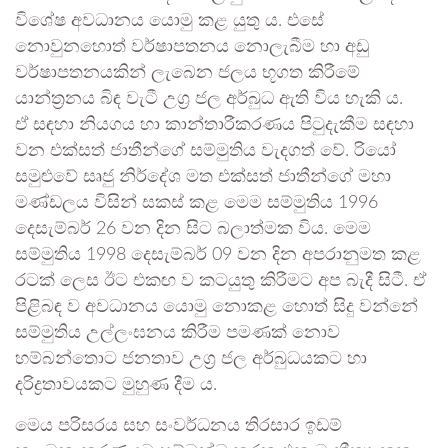
විශේෂ අවධානය යොමු කළ යුතු ය. එසේ
නොවුනහොත් වර්ෂාපතනය නොලැබීම හා අඩු
වර්ෂාපතනයකින් ලැබෙන ජලය භූගත කිරීමේ
යාන්ත්‍රනය බිඳ වැටී උග්‍ර ජල අර්බුධ ඇති විය හැකි ය.
ඒ සඳහා නියගය හා කාන්තාරීකරණය පිටුදැකීම සඳහා
වන එක්සත් ජාතීන්ගේ සම්මුතිය වැදගත් වේ. රියෝ
සමුළුවේ සෘජු නිර්දේශ මත එක්සත් ජාතීන්ගේ මහා
මණ්ඩලය විසින් සකස් කළ මෙම සම්මුතිය 1996
දෙසැම්බර් 26 වන දින සිට බලාත්මක විය. මෙම
සම්මුතිය 1998 දෙසැම්බර් 09 වන දින අපරානුමත කළ
රටක් ලෙස ඊට එකඟ ව කටයුතු කිරීමට අප බැදී සිටී. ඒ
පිළිබඳ ව අවධානය යොමු නොකළ හොත් සිදු වන්නේ
සම්මුතිය උල්ලංඝනය කිරීම පමණක් නොව
හම්බන්තොට ජනතාව උග්‍ර ජල අර්බුධයකට හා
දරිද්‍රතාවයකට මුහුණ දීම ය.
මෙය පරිසරය සහ සංවර්ධනය තිරසාර ඉඩම්