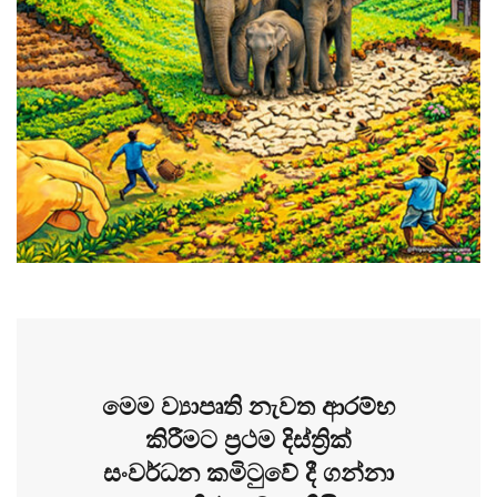
මෙම ව්‍යාපෘති නැවත ආරම්භ
කිරීමට ප්‍රථම දිස්ත්‍රික්
සංවර්ධන කමිටුවේ දී ගන්නා