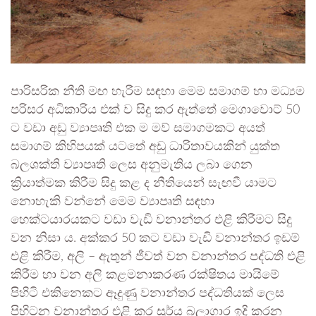
පාරිසරික නීති මඟ හැරීම සඳහා මෙම සමාගම් හා මධ්‍යම
පරිසර අධිකාරිය එක් ව සිදු කර ඇත්තේ මෙගාවොට් 50
ට වඩා අඩු ව්‍යාපෘති එක ම මව් සමාගමකට අයත්
සමාගම් කිහිපයක් යටතේ අඩු ධාරිතාවයකින් යුක්ත
බලශක්ති ව්‍යාපෘති ලෙස අනුමැතිය ලබා ගෙන
ක්‍රියාත්මක කිරීම සිදු කළ ද නීතියෙන් සැඟවී යාමට
නොහැකි වන්නේ මෙම ව්‍යාපෘති සඳහා
හෙක්ටයාරයකට වඩා වැඩි වනාන්තර එළි කිරීමට සිදු
වන නිසා ය. අක්කර 50 කට වඩා වැඩි වනාන්තර ඉඩම්
එළි කිරීම, අලි – ඇතුන් ජීවත් වන වනාන්තර පද්ධති එළි
කිරීම හා වන අලි කළමනාකරණ රක්ෂිතය මායිමේ
පිහිටි එකිනෙකට ඈදුණු වනාන්තර පද්ධතියක් ලෙස
පිහිටන වනාන්තර එළි කර සූර්ය බලාගාර ඉදි කරන