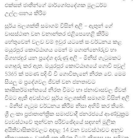
එක්සත් ජාතීන්ගේ මාර්ගෝපදේශක මූලධර්ම
උල්ලංඝනය කිරීම
සූර්ය බලශක්ති සමාගම් විසින් අලි – ඇතුන් ගේ
වාසස්ථාන වන වනාන්තර එළිපෙහෙළි කිරීම
හේතුවෙන් වලව වම් ඉවුර යටතේ සංවර්ධනය කළ
මයුරපුර කොට්ඨාශය මෙන් ම ගොන්නෝරුව හා
මීගහජදුර යන ප්‍රදේශ දරුණු අලි – මිනිස් ගැටුමකට
ගොදුරු කර ඇත. මයුරපුර කොට්ඨාශයේ ගොවි පවුල්
5365 ක් පමණ පදිංචි වී ගොවිතැනේ නිරත වේ. මෙම
සියලූ ම ප්‍රදේශවල ජීවත් වන ජනතාවට
කෘෂිකර්මාන්තයේ නිරත වීමට හා ජනාවාසවල ජීවත්
වීමට ඇති අවස්ථාව සූර්ය බලශක්ති සමාගම් විසින් අලි
– මිනිස් ගැටුම වර්ධනය කිරීම නිසා අහිමි කර තිබේ.
ශ්‍රී ලංකා ප්‍රජාතාන්ත්‍රික සමාජවාදී ජනරජයේ ආණ්ඩුක්‍රම
ව්‍යවස්ථාවේ තුන්වන පරිච්ඡේදයේ සඳහන් මූලික
අයිතිවාසිකම්වලට අදාළ 14 වන ව්‍යවස්ථාවට අනුව