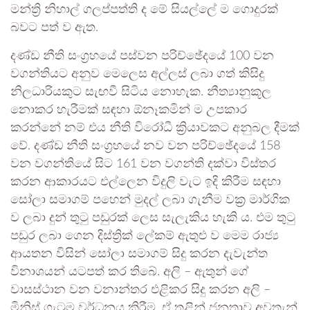
මන්ත්‍රි නිහාල් ගලප්පත්ති ද මේ සියල්ලේ ම ගොදුරක්
බවට පත් ව ඇත.
දණ්ඩ නීති සංග්‍රහයේ පස්වන පරිච්ඡේදයේ 100 වන
වගන්තියට අනුව මෙලෙස අල්ලස් ලබා ගත් කිසිදු
නිලධාරියකුට සැඟවී සිටිය නොහැක. නීත්‍යානුකූල
නොකර හැරීමක් සඳහා ඕනෑකමින් ම උපකාර
කරන්නේ නම් එය නීති විරෝධී ක්‍රියාවකට අනුබල දීමක්
වේ. දණ්ඩ නීති සංග්‍රහයේ නව වන පරිච්ඡේදයේ 158
වන වගන්තියේ සිට 161 වන වගන්ති දක්වා විස්තර
කරන ආකාරයට එල්ලෙන විදුලි වැට ඉදි කිරීම සඳහා
සෝලා සමාගම් පහෙන් මුදල් ලබා ගැනීම වක්‍ර මාර්ගික
ව ලබා දුන් තුටු පඩුරක් ලෙස සැලැකිය හැකි ය. එම තුටු
පඩුර ලබා ගෙන දිස්ත්‍රික් ලේකම් ඇතුළු ව මෙම රාජ්‍ය
ආයතන විසින් සෝලා සමාගම් සිදු කරන දැවැන්ත
විනාශයන් යටපත් කර තිබේ. අලි – ඇතුන් ගේ
වාසස්ථාන වන වනාන්තර එළිකර සිදු කරන අලි –
මිනිස් ගැටුම වර්ධනය කිරීම, ඒ තුළින් ජනතාව අවතැන්