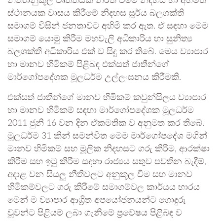
නීත්‍යානුකූල වෘත්තියක නිරත වීමේ නිදහස හා අභිමත
ස්ථානයක වාසය කිරීමේ නිදහස සූර්ය බලශක්ති
සමාගම් විසින් ජනතාවට අහිමි කර ඇත. ඒ සඳහා මෙම
සමාගම් යොමු කිරීම මහවැලි අධිකාරිය හා සුනිත්‍ය
බලශක්ති අධිකාරිය එක් ව සිදු කර තිබේ. මෙය ව්‍යාපාර
හා මානව හිමිකම් පිළිබඳ එක්සත් ජාතීන්ගේ
මාර්ගෝපදේශක මූලධර්ම උල්ලංඝනය කිරීමකි.
එක්සත් ජාතීන්ගේ මානව හිමිකම් කවුන්සිලය ව්‍යාපාර
හා මානව හිමිකම් සඳහා මාර්ගෝපදේශක මූලධර්ම
2011 ජුනි 16 වන දින ඒකමතික ව අනුමත කර තිබේ.
මූලධර්ම 31 කින් සමන්විත මෙම මාර්ගෝපදේශ මගින්
මානව හිමිකම් සහ මූලික නිදහසට ගරු කිරීම, ආරක්ෂා
කිරීම සහ ඉටු කිරීම සඳහා රාජ්‍යය සතුව පවතින බැදීම්,
අදාළ වන සියලු නීතිවලට අනුකූල වීම සහ මානව
හිමිකම්වලට ගරු කිරීමේ සමාගම්වල කාර්යය භාරය
මෙන් ම ව්‍යාපාර ආශ්‍රිත අපයෝජනයන්ට ගොදුරු
වූවන්ට පිළියම් ලබා ගැනීමේ ප්‍රවේෂය පිළිබඳ ව