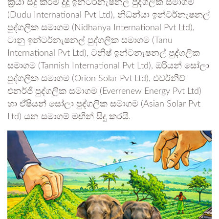
ක්‍රියා සිදු කිරීම දුදූ ඉන්ටර්නැෂනල් පුද්ගලික සමාගම
(Dudu International Pvt Ltd), නිධන්යා ඉන්ටර්නැෂනල්
පුද්ගලික සමාගම (Nidhanya International Pvt Ltd),
ටානු ඉන්ටර්නැෂනල් පුද්ගලික සමාගම (Tanu
International Pvt Ltd), ටනිෂ් ඉන්ටනැෂනල් පුද්ගලික
සමාගම (Tannish International Pvt Ltd), ඔරියන් සෝලා
පුද්ගලික සමාගම (Orion Solar Pvt Ltd), එවර්නිව්
එනර්ජි පුද්ගලික සමාගම (Everrenew Energy Pvt Ltd)
හා ඒෂියන් සෝලා පුද්ගලික සමාගම (Asian Solar Pvt
Ltd) යන සමාගම් මඟින් සිදු කරයි.