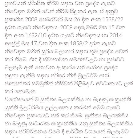
ප්‍රභවයන් ස්ථාපිත කිරීම සඳහා වන ප්‍රදේශ ගැසට්
නිවේදන මගින් වෙන් කිරීම සිදු කර ඇත. ඒ අනුව
ප්‍රකාශිත 2008 පෙබරවාරි මස 26 දින අංක 1538/22
දරන ගැසට් නිවේදනය, 2009 දෙසැම්බර් මස 15 වන
දින අංක 1632/10 දරන ගැසට් නිවේදනය හා 2014
අප්‍රේල් මස 17 වන දින අංක 1858/2 දරන ගැසට්
නිවේදන මගින් සූර්ය බලාගාර සඳහා භූමි ප්‍රදේශ වෙන්
කර තිබේ. එහි දී ස්වාභාවික සම්පත්වලට හා ප්‍රජාවට
බලපෑම් ඇති නොවන ආකාරයෙන් යෝග්‍ය ප්‍රදේශ
හඳුනා ගැනීම සඳහා පරිසර නීති මූලධර්ම හෝ
ජාත්‍යන්තර සම්මුතීන් කිසිවක් පිළිබඳ ව අවධානයට ලක්
කර නොමැත.
විශේෂයෙන් ම සුනිත්‍ය බලශක්තිය හා බැඳුණු සංක්‍රාන්ති
යුක්ති මූලධර්මය උල්ලංඝනය කරමින් මෙම ගැසට්
නිවේදන ප්‍රකාශයට පත් කර තිබේ. සුනිත්‍ය බලශක්තිය
හා බැඳුණු සාධාරණ සංක්‍රාන්තිය යනු සුනිත්‍ය බලශක්තිය
සඳහා පරිවර්තනය වීමේ දී ආර්ථික වශයෙන් බලපෑමට