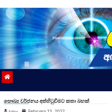
Skip
to
content
vinivida.lk
සෞඛ්‍ය වර්ජනය අත්හිටුවීමට කතා බහක්
February 13, 2022
Editor