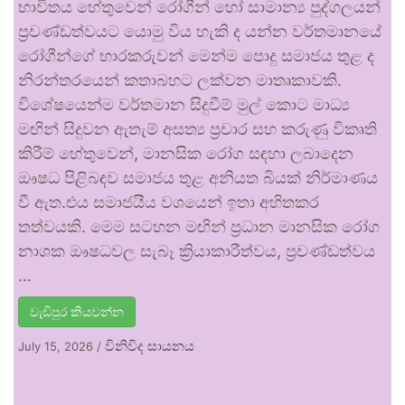
භාවිතය හේතුවෙන් රෝගීන් හෝ සාමාන්‍ය පුද්ගලයන්
ප්‍රචණ්ඩත්වයට යොමු විය හැකි ද යන්න වර්තමානයේ
රෝගීන්ගේ භාරකරුවන් මෙන්ම පොදු සමාජය තුළ ද
නිරන්තරයෙන් කතාබහට ලක්වන මාතෘකාවකි.
විශේෂයෙන්ම වර්තමාන සිදුවීම් මුල් කොට මාධ්‍ය
මඟින් සිදුවන ඇතැම් අසත්‍ය ප්‍රචාර සහ කරුණු විකෘති
කිරීම් හේතුවෙන්, මානසික රෝග සඳහා ලබාදෙන
ඖෂධ පිළිබඳව සමාජය තුළ අනියත බියක් නිර්මාණය
වී ඇත.එය සමාජයීය වශයෙන් ඉතා අහිතකර
තත්වයකි. මෙම සටහන මඟින් ප්‍රධාන මානසික රෝග
නාශක ඖෂධවල සැබෑ ක්‍රියාකාරීත්වය, ප්‍රචණ්ඩත්වය
…
වැඩිපුර කියවන්න
විනිවිද සායනය
July 15, 2026
/