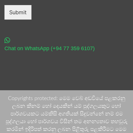
Submit
Chat on WhatsApp (+94 77 359 6107)
Copyrights protected: මෙම වෙබ් අඩවියේ පළකරනු
ලබන කිනම් හෝ දෙයකින් යම් පුද්ගලයකුට හෝ
පාර්ශවයකට යම්කිසි අගතියක් සිදුවන්නේ නම් එම
පුද්ගලයා හෝ පාර්ශවය විසින් තම අනන්‍යතාව තහවුරු
කරමින් ඉදිරිපත් කරනු ලබන පිළිතුරු පළකිරීමට මෙම