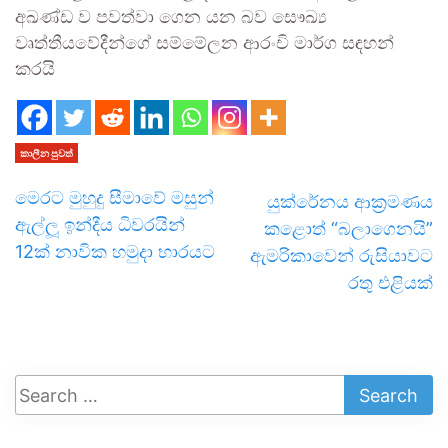
අඛණ්ඩ ව පවත්වා ගෙන යන බව සෞඛ්‍ය
වෘත්තීයවේදීන්ගේ සම්මේලන ආරංචි මාර්ග සඳහන්
කරයි
කාලීන පුවත්
මෙරට මුහුදු සීමාවේ මසුන්
යුක්රේනය ආක්‍රමණය
ඇල්ලූ ඉන්දීය ධිවරයින්
කළොත් “බලාගෙනයි”
12ක් නාවික හමුදා භාරයට
ඇමරිකාවෙන් රුසියාවට
රතු එළියක්