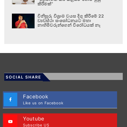
කිරීමක්”
විනිසුරු විශ්‍රාම වයස දිගු කිරීමේ 22
ව්‍යවස්ථා සංශෝධනයට මහා
නාහිමිවරුන්ගෙන් විරෝධයක් නෑ
SOCIAL SHARE
Facebook
Like us on Facebook
Youtube
Subscribe US