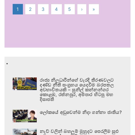
1
2
3
4
5
›
»
.
රාජ්‍ය නිලධාරීන්ගේ වැරදි තීරණවලට
දණ්ඩ නීති සංග්‍රහය යෙදවීම බරපතල
අවභාවිතයකි – සුනිල් කන්නන්ගර
කොළඹ, රත්නපුර, අම්පාර හිටපු මහ
දිසාපති
ලෝකයේ අඩුවෙන්ම නිදා ගන්නා ජාතිය?
නැව් වලින් බහලුම් මුහුදට පෙරලීම සුළු