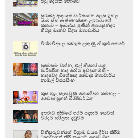
පටු දෙයක් නොවේ
සුරාබදු ආදායම වාර්තාගත ලෙස ඉහළ
යාම සහ ආත්මභක්ෂක උරගයාගේ
කතාව – ආචාර්ය ප්‍රණීත් අභයසුන්දර
හිටපු මානව විද්‍යා මහාචාර්ය
විශ්වවිද්‍යාල කඩඉම් ලකුණු නිකුත් කෙරේ
ප්‍රවේසම් වන්න; එල් නිනෝ යනු
පාරිසරික හෘද රෝග අවදානමකි –
හෘදවේද විශේෂඥ වෛද්‍ය මහාචාර්ය
නාමල් විජයසිංහ
කුස තුළ සැඟවුණු නොනිදන කම්හල –
වෛද්‍ය සුගත් විජේවර්ධන
අපරාධ නීතියේ පරම පදනම හෙවත්
වරදට සරිලන දඬුවම
විනිසුරුවන්ගේ විශ්‍රාම වයස දීර්ඝ කිරීම
“දොවාගත් කිරි කළයට ගොම මුසු