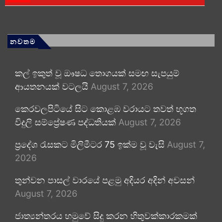
නවතම
කල් ඉකුත් වූ ඖෂධ තොගයක් සමඟ සැපයුම්
ආයතනයක් වටලයි
August 7, 2026
කෙරවලපිටියේ සිට කොළඹ වරායට තවත් භූගත
විදුලි සම්ප්‍රේෂණ පද්ධතියක්
August 7, 2026
ප්‍රදේශ රැසකට මිලිමීටර 75 ඉක්ම වූ වැසි
August 7,
2026
තුන්වන පාසල් වාරයේ පළමු අදියර අදින් අවසන්
August 7, 2026
ජාත්‍යන්තරය හමුවේ සිදු කරන හිතුවක්කාරකමක්