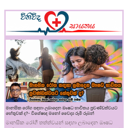
මානසික රෝග සඳහා ලබාදෙන ඖෂධ භාවිතය ප්‍රචණ්ඩත්වයට
හේතුවක් ද?- විශේෂඥ මනෝ වෛද්‍ය රූමි රූබන්
මානසික රෝගී තත්ත්වයන් සඳහා ලබාදෙන ඖෂධ