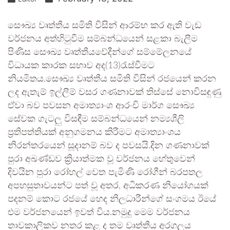
සෞඛ්‍ය වෘත්තීය සමිති විසින් ආරම්භ කර ඇති වැඩ
වර්ජනය අත්හිටුවීම සම්බන්ධයෙන් සළකා බැලීම
පිණිස සෞඛ්‍ය වෘත්තීයවේදීන්ගේ සම්මේලනයේ
විධායක කාරක සභාව අද(13)රැස්වීමට
නියමිතය.සෞඛ්‍ය වෘත්තීය සමිති විසින් රජයෙන් කරන
ලද ඇතැම් ඉල්ලීම් වසර ගණනාවක් තිස්සේ නොවිසඳුණු
ඒවා බව පවසන අමාත්‍යාංශ ආරංචි මාර්ග සෞඛ්‍ය
සේවක ගැටලු‍ විසඳීම සම්බන්ධයෙන් නම්‍යශීලි
ප්‍රතිපත්තියක් අනුගමනය කිරීමට අමාත්‍යාංශය
නිරන්තරයෙන් සූදානම් බව ද පවසයි.දින ගණනාවක්
පුරා අඛණ්ඩව ක්‍රියාත්මක වූ වර්ජනය හේතුවෙන්
දිවයින පුරා රෝහල් වෙත පැමිණි රෝගීන් බරපතල
අපහසුතාවයන්ට පත් වූ අතර, අධිකරණ නියෝගයක්
පදනම් කොට රජයේ හෙද නිලධාරීන්ගේ සංගමය ඊයේ
එම වර්ජනයෙන් ඉවත් විය.නමුදු මෙම වර්ජනය
තාවකාලිකව නතර කළ ද තම වෘත්තීය අරගලය