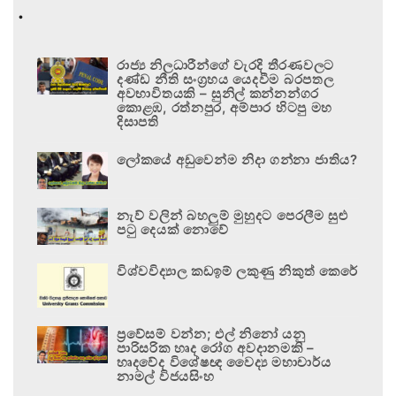
.
රාජ්‍ය නිලධාරීන්ගේ වැරදි තීරණවලට
දණ්ඩ නීති සංග්‍රහය යෙදවීම බරපතල
අවභාවිතයකි – සුනිල් කන්නන්ගර
කොළඹ, රත්නපුර, අම්පාර හිටපු මහ
දිසාපති
ලෝකයේ අඩුවෙන්ම නිදා ගන්නා ජාතිය?
නැව් වලින් බහලුම් මුහුදට පෙරලීම සුළු
පටු දෙයක් නොවේ
විශ්වවිද්‍යාල කඩඉම් ලකුණු නිකුත් කෙරේ
ප්‍රවේසම් වන්න; එල් නිනෝ යනු
පාරිසරික හෘද රෝග අවදානමකි –
හෘදවේද විශේෂඥ වෛද්‍ය මහාචාර්ය
නාමල් විජයසිංහ