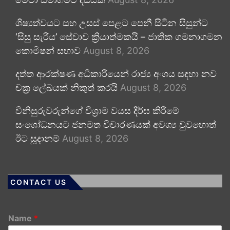
ශිෂ්‍යත්වයට සහ උසස් පෙළට පෙනී සිටින සිසුන්ට
‘සිසු සැරිය’ සේවාව ක්‍රියාත්මකයි – ජාතික ගමනාගමන
කොමිෂන් සභාව
August 8, 2026
දත්ත ආරක්ෂණ අධිකාරියෙන් රාජ්‍ය අංශය සඳහා නව
චක්‍ර ලේඛයක් නිකුත් කරයි
August 8, 2026
විනිසුරුවරුන්ගේ විශ්‍රාම වයස දීර්ඝ කිරීමේ
සංශෝධනයට ජනමත විචාරණයක් අවශ්‍ය වුවහොත්
ඊට සූදානම්
August 8, 2026
CONTACT US
Name
*