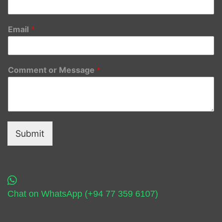
Email
*
Comment or Message
*
Submit
Chat on WhatsApp (+94 77 359 6107)