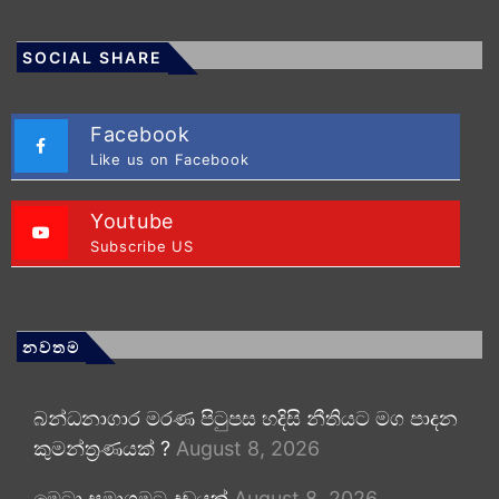
SOCIAL SHARE
Facebook
Like us on Facebook
Youtube
Subscribe US
නවතම
බන්ධනාගාර මරණ පිටුපස හදිසි නීතියට මග පාදන
කුමන්ත්‍රණයක් ?
August 8, 2026
මෙටා සමාගමට දඩයක්
August 8, 2026