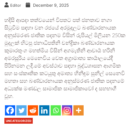
December 9, 2025
Editor
හදිසි ආපදා තත්වයෙන් විපතට පත් ජනතාව නගා
සිටුවීම සඳහා වන රජයේ අරමුදලට බණ්ඩාරනායක
අනුස්මරණ ජාතික පදනම විසින් රුපියල් මිලියන 250ක
මුදලක් හිටපු ජනාධිපතිනි චන්ද්‍රිකා බණ්ඩාරනායක
කුමාරතුංග මහත්මිය විසින් අගමැතිනි ආචාර්‍ය හරිනි
අමරසූරිය මෙනෙවිය වෙත අග්‍රාමාත්‍ය කාර්‍යාලයේදී
පිරිනමන ලදී.මේ අවස්ථාව සඳහා බුද්ධශාසන ආගමික
සහ සංස්කෘතික කටයුතු අමාත්‍ය හිනිඳුම සුනිල් සෙනෙවි
මහතා සහ බණ්ඩාරනායක අනුස්මරණ ජාතික පදනමේ
අධ්‍යක්ෂ මණඩල සාමාජික සාමාජිකාවෝ ද සහභාගී
වූහ.
UNCATEGORIZED