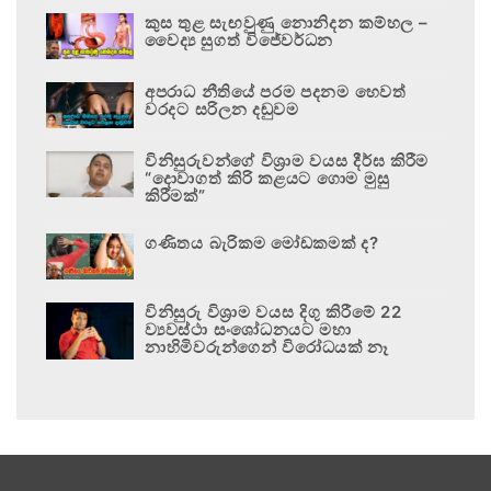
කුස තුළ සැඟවුණු නොනිදන කම්හල –
වෛද්‍ය සුගත් විජේවර්ධන
අපරාධ නීතියේ පරම පදනම හෙවත්
වරදට සරිලන දඬුවම
විනිසුරුවන්ගේ විශ්‍රාම වයස දීර්ඝ කිරීම
“දොවාගත් කිරි කළයට ගොම මුසු
කිරීමක්”
ගණිතය බැරිකම මෝඩකමක් ද?
විනිසුරු විශ්‍රාම වයස දිගු කිරීමේ 22
ව්‍යවස්ථා සංශෝධනයට මහා
නාහිමිවරුන්ගෙන් විරෝධයක් නෑ