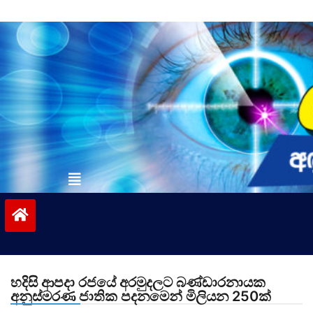
Skip
to
content
vinivida.lk
හදිසි ආපදා රජයේ අරමුදලට බණ්ඩාරනායක
අනුස්මරණ ජාතික පදනමෙන් මිලියන 250ක්