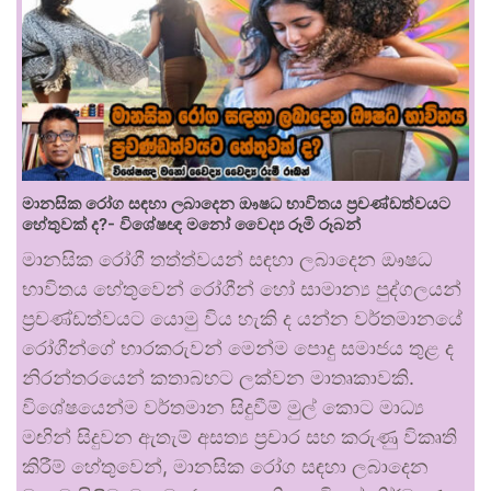
මානසික රෝග සඳහා ලබාදෙන ඖෂධ භාවිතය ප්‍රචණ්ඩත්වයට
හේතුවක් ද?- විශේෂඥ මනෝ වෛද්‍ය රූමි රූබන්
මානසික රෝගී තත්ත්වයන් සඳහා ලබාදෙන ඖෂධ
භාවිතය හේතුවෙන් රෝගීන් හෝ සාමාන්‍ය පුද්ගලයන්
ප්‍රචණ්ඩත්වයට යොමු විය හැකි ද යන්න වර්තමානයේ
රෝගීන්ගේ භාරකරුවන් මෙන්ම පොදු සමාජය තුළ ද
නිරන්තරයෙන් කතාබහට ලක්වන මාතෘකාවකි.
විශේෂයෙන්ම වර්තමාන සිදුවීම් මුල් කොට මාධ්‍ය
මඟින් සිදුවන ඇතැම් අසත්‍ය ප්‍රචාර සහ කරුණු විකෘති
කිරීම් හේතුවෙන්, මානසික රෝග සඳහා ලබාදෙන