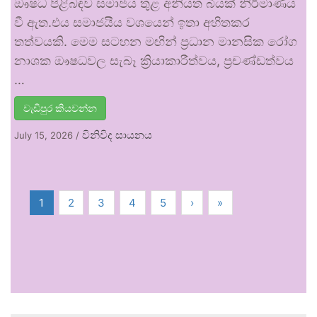
ඖෂධ පිළිබඳව සමාජය තුළ අනියත බියක් නිර්මාණය
වී ඇත.එය සමාජයීය වශයෙන් ඉතා අහිතකර
තත්වයකි. මෙම සටහන මඟින් ප්‍රධාන මානසික රෝග
නාශක ඖෂධවල සැබෑ ක්‍රියාකාරීත්වය, ප්‍රචණ්ඩත්වය
…
වැඩිපුර කියවන්න
විනිවිද සායනය
July 15, 2026
/
1
2
3
4
5
›
»