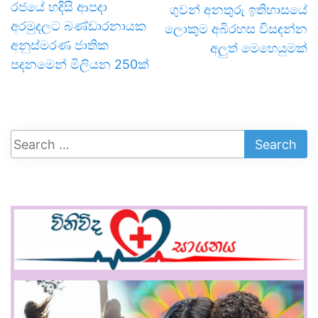
රජයේ හදිසි ආපදා
ගුවන් අනතුරු ඉතිහාසයේ
අරමුදලට බණ්ඩාරනායක
ලොකුම අබිරහස විසඳන්න
අනුස්මරණ ජාතික
අලුත් මෙහෙයුමක්
පදනමෙන් මිලියන 250ක්