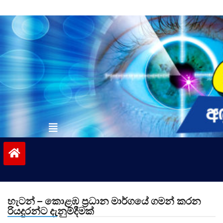
Skip
to
content
vinivida.lk
හැටන් – කොළඹ ප්‍රධාන මාර්ගයේ ගමන් කරන
රියදුරන්ට දැනුම්දීමක්