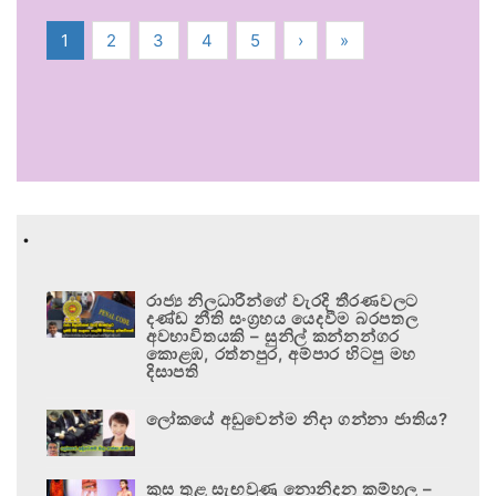
1
2
3
4
5
›
»
.
රාජ්‍ය නිලධාරීන්ගේ වැරදි තීරණවලට
දණ්ඩ නීති සංග්‍රහය යෙදවීම බරපතල
අවභාවිතයකි – සුනිල් කන්නන්ගර
කොළඹ, රත්නපුර, අම්පාර හිටපු මහ
දිසාපති
ලෝකයේ අඩුවෙන්ම නිදා ගන්නා ජාතිය?
කුස තුළ සැඟවුණු නොනිදන කම්හල –