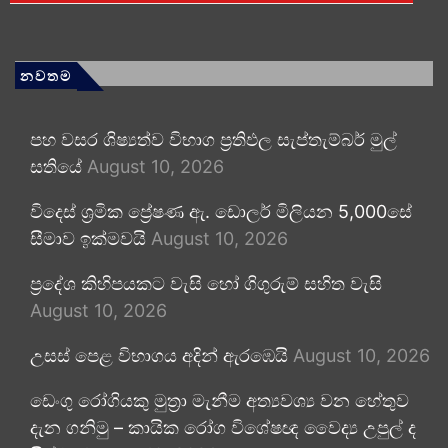
නවතම
පහ වසර ශිෂ්‍යත්ව විභාග ප්‍රතිඵල සැප්තැම්බර් මුල්
සතියේ
August 10, 2026
විදෙස් ශ්‍රමික ප්‍රේෂණ ඇ. ඩොලර් මිලියන 5,000සේ
සීමාව ඉක්මවයි
August 10, 2026
ප්‍රදේශ කිහිපයකට වැසි හෝ ගිගුරුම් සහිත වැසි
August 10, 2026
උසස් පෙළ විභාගය අදින් ඇරඹෙයි
August 10, 2026
ඩෙංගු රෝගියකු ⁣මුත්‍රා මැනීම අත්‍යවශ්‍ය වන හේතුව
දැන ගනිමු – කායික රෝග විශේෂඥ වෛද්‍ය උපුල් ද