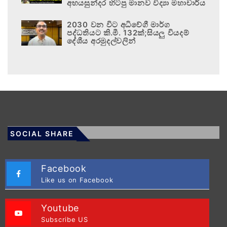
අභයසුන්දර හිටපු මානව විද්‍යා මහාචාර්ය
2030 වන විට අධිවේගී මාර්ග
පද්ධතියට කි.මී. 132ක්;සියලු වියදම්
දේශීය අරමුදල්වලින්
SOCIAL SHARE
Facebook
Like us on Facebook
Youtube
Subscribe US