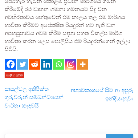
පෙරහැර හැටන් කොළඹ ප්‍රධාන මාර්ගයේ ගමන්
කිරීමේදී රථ වාහන ගමනා ගමනයට සිදු වන
අවහිරතාවය හේතුවෙන් එම කාලය තුල එම මාර්ගය
භාවිතා කිරීමට අපේක්ෂිත රියදුරන් හට ඇති වන
අපහසුතාවය අවම කිරීම සඳහා පහත විකල්ප මාර්ග
භාවිතා කරන ලෙස පොලිසිය එම රියදුරන්ගෙන් ඉල්ලා
සිටියි.
කාලීන පුවත්
පාසල්වල අතිරික්ත
අභ්‍යවකාශයේ සිට ආ අපූරු
ගුරුවරුන් සම්බන්ධයෙන්
ඉන්දියානුවා
වාර්තා කැඳවයි