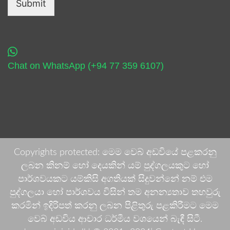
Submit
Chat on WhatsApp (+94 77 359 6107)
Copyrights protected: මෙම වෙබ් අඩවියේ පළකරනු
ලබන කිනම් හෝ දෙයකින් යම් පුද්ගලයකුට හෝ
පාර්ශවයකට යම්කිසි අගතියක් සිදුවන්නේ නම් එම
පුද්ගලයා හෝ පාර්ශවය විසින් තම අනන්‍යතාව තහවුරු
කරමින් ඉදිරිපත් කරනු ලබන පිළිතුරු පළකිරීමට මෙම
වෙබ් අඩවිය ආචාර ධර්මීය වශයෙන් බැඳී සිටී.