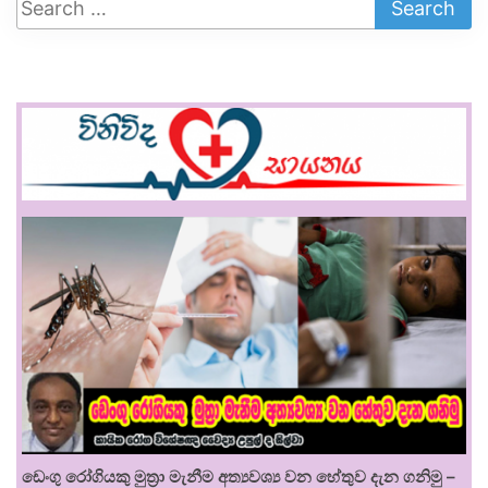
ඩෙංගු රෝගියකු ⁣මුත්‍රා මැනීම අත්‍යවශ්‍ය වන හේතුව දැන ගනිමු –