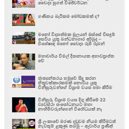
වෛද්‍ය සුගත් විජේවර්ධන
ගණිතය බැරිකම මෝඩකමක් ද?
මනෝ විද්‍යාත්මක මූලයන් ඔස්සේ විසඳුම්
සෙවිය යුතු බන්ධනාගාර අර්බුද –
විශේෂඥ මනෝ වෛද්‍ය රූමි රූබන්
මහාචාර්ය විමල් දිසානායක අභාවප්‍රාප්ත
වේ
ජාත්‍යන්තරය හමුවේ සිදු කරන
හිතුවක්කාරකමක් නොවිය යුතු
විනිසුරුවන්ගේ විශ්‍රාම වයස පමා කිරීම
විනිසුරු විශ්‍රාම වයස දිගු කිරීමේ 22
ව්‍යවස්ථා සංශෝධනයට මහා
නාහිමිවරුන්ගෙන් විරෝධයක් නෑ
ශ්‍රී ලංකාවේ මරණ දඬුවම නියම කිරීමටත්
නැවතුම් ළකුණ තබමු – ආචාර්ය ප්‍රණීත්