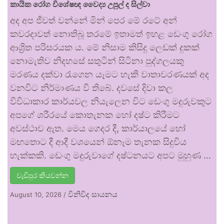
කායික රෝග විශේෂඥ වෛද්‍ය උපුල් ද සිල්වා
අද අප ජීවත් වන්නේ මින් පෙර මේ රටේ අන්
කවරදාවත් නොතිබූ තරමේ ඉතාමත් ඉහළ ඩෙංගු රෝග
ආශ්‍රිත පරිසරයක ය. මේ නිසාම කිසිදු ලෙඩක් දුකක්
නොමැතිව නිදහසේ සතුටින් සිටිනා පුද්ගලයකු
මරණය දක්වා රැගෙන යෑමට හැකි වාතාවරණයක් අද
වනවිට නිර්මාණය වී තිබේ. දවසේ දිවා කල
විවිධාකාර කාර්යවල නියැලෙන විට ඩෙංගු මදුරුවකුට
අපගේ ශරීරයේ කොතැනක හෝ දෂ්ට කිරීමට
අවස්ථාව ඇත. මෙය ගෙදර දී, කාර්යාලයේ හෝ
මඟතොට දී ආදී වශයෙන් ඕනෑම තැනක සිදුවිය
හැක්කකි. ඩෙංගු මදුරුවාගේ දෂ්ටනයට අපට මුහුණ …
වැඩිපුර කියවන්න
විනිවිද සායනය
August 10, 2026
/