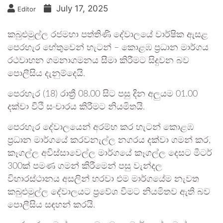
July 17, 2025
Editor
කබුළුමුල්ල රජමහා පත්තිණි දේවාලයේ වාර්ෂික ඇසළ
පෙරහැර හේතුවෙන් හැටන් – කොළඹ ප්‍රධාන මාර්ගය
රථවාහන ගමනාගමනය සීමා කිරීමට සිදුවන බව
පොලීසිය දැනුම්දෙයි.
පෙරහැර (18) රාත්‍රී 08.00 සිට පසු දින අලුයම 01.00
දක්වා වීථි සංචාරය කිරීමට නියමිතයි.
පෙරහැර දේවාලයෙන් අරම්භ කර හැටන් කොළඹ
ප්‍රධාන මාර්ගයේ කරවනැල්ල නගරය දක්වා ගමන් කර,
කෑගල්ල අවිස්සාවෙල්ල මාර්ගයේ කෑගල්ල දෙසට මීටර්
300ක් පමණ ගමන් කිරීමෙන් පසු වැන්දල
විහාරස්ථානය අසලින් හරවා එම මාර්ගයේම නැවත
කබුළුමුල්ල දේවාලයට ප්‍රවේශ වීමට නියමිතව ඇති බව
පොලීසිය සඳහන් කරයි.