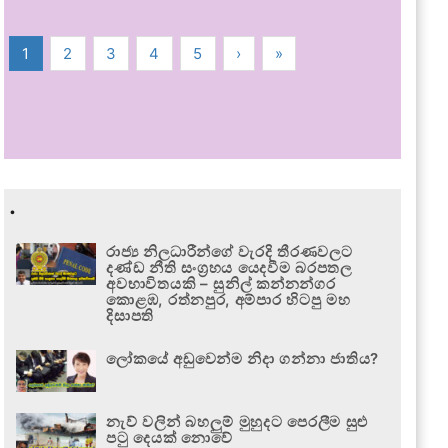
1
2
3
4
5
›
»
.
රාජ්‍ය නිලධාරීන්ගේ වැරදි තීරණවලට
දණ්ඩ නීති සංග්‍රහය යෙදවීම බරපතල
අවභාවිතයකි – සුනිල් කන්නන්ගර
කොළඹ, රත්නපුර, අම්පාර හිටපු මහ
දිසාපති
ලෝකයේ අඩුවෙන්ම නිදා ගන්නා ජාතිය?
නැව් වලින් බහලුම් මුහුදට පෙරලීම සුළු
පටු දෙයක් නොවේ