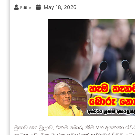
May 18, 2026
Editor
මුසාව සහ මුලාව, එනම් බොරු කීම සහ අනෙකා රැ