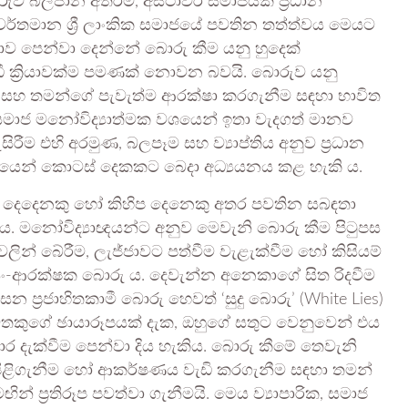
ුව බලපාන අතරම, අස්ථාවර සමාජයක ප්‍රධාන
 වර්තමාන ශ්‍රී ලාංකික සමාජයේ පවතින තත්ත්වය මෙයට
ාව පෙන්වා දෙන්නේ බොරු කීම යනු හුදෙක්
ී ක්‍රියාවක්ම පමණක් නොවන බවයි. බොරුව යනු
තා සහ තමන්ගේ පැවැත්ම ආරක්ෂා කරගැනීම සඳහා භාවිත
මාජ මනෝවිද්‍යාත්මක වශයෙන් ඉතා වැදගත් මානව
ම එහි අරමුණ, බලපෑම සහ ව්‍යාප්තිය අනුව ප්‍රධාන
ෙන් කොටස් දෙකකට බෙදා අධ්‍යයනය කළ හැකි ය.
න් දෙදෙනකු හෝ කිහිප දෙනෙකු අතර පවතින සබඳතා
 ය. මනෝවිද්‍යාඥයන්ට අනුව මෙවැනි බොරු කීම පිටුපස
වලින් බේරීම, ලැජ්ජාවට පත්වීම වැළැක්වීම හෝ කිසියම්
යං-ආරක්ෂක බොරු ය. දෙවැන්න අනෙකාගේ සිත රිදවීම
 ප්‍රජාහිතකාමී බොරු හෙවත් ‘සුදු බොරු’ (White Lies)
වතකුගේ ඡායාරූපයක් දැක, ඔහුගේ සතුට වෙනුවෙන් එය
ාර දැක්වීම පෙන්වා දිය හැකිය. බොරු කීමේ තෙවැනි
ිළිගැනීම හෝ ආකර්ෂණය වැඩි කරගැනීම සඳහා තමන්
් ප්‍රතිරූප පවත්වා ගැනීමයි. මෙය ව්‍යාපාරික, සමාජ