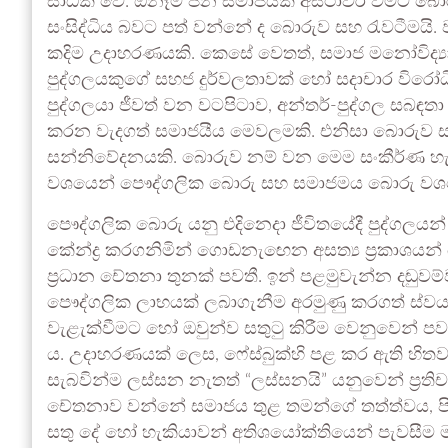
සාධක වේ. ඕනෑම ජන සමාජයක් අස්ථාවර වීමට බොර
සංසිද්ධිය බවට පත් වන්නේ ද බොරුව සහ රැවටීමයි.
කදිම උදාහරණයකි. කෙසේ වෙතත්, සමාජ මනෝවිද්‍ය
පුද්ගලයකුගේ සහජ දුර්වලතාවක් හෝ සදාචාර විරෝධ
පුද්ගලයා ජීවත් වන වටපිටාව, අන්තර්-පුද්ගල සබඳ
කරන වැදගත් සමාජයීය මෙවලමකි. එනිසා බොරුව ස
සන්නිවේදනයකි. බොරුව නම් වන මෙම සංකීර්ණ හැසිරී
වශයෙන් පෞද්ගලික බොරු සහ සමාජමය බොරු වශය
පෞද්ගලික බොරු යනු එදිනෙදා ජීවිතයේදී පුද්ගලය
කේන්ද්‍ර කරගනිමින් ගොඩනැඟෙන අසත්‍ය ප්‍රකාශයන්
ප්‍රධාන චේතනා තුනක් පවතී. ඉන් පළමුවැන්න දඬුවම්
පෞද්ගලික ලාභයක් ලබාගැනීම අරමුණු කරගත් ස්ව
වැළැක්වීමට හෝ ඔවුන්ව සතුටු කිරීම වෙනුවෙන් පවසන
ය. උදාහරණයක් ලෙස, ෆේස්බුක්හි පළ කර ඇති හිත
සැබවින්ම ලස්සන නැතත් “ලස්සනයි” යනුවෙන් ප්‍රතිච
චේතනාව වන්නේ සමාජය තුළ තමන්ගේ තත්ත්වය, ප
සතු දේ හෝ හැකියාවන් අතිශයෝක්තියෙන් පැවසීම මඟින