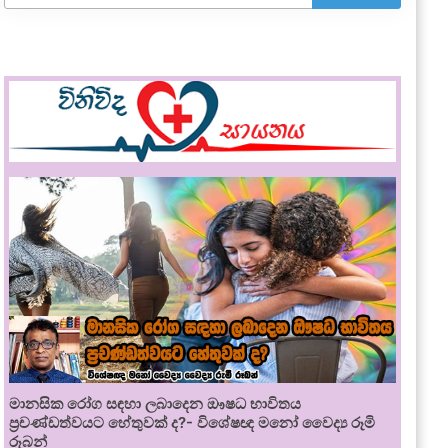
මානසික රෝග සඳහා ලබාදෙන ඖෂධ භාවිතය
ප්‍රචණ්ඩත්වයට හේතුවක් ද?- විශේෂඥ මනෝ වෛද්‍ය රූමි
රූබන්