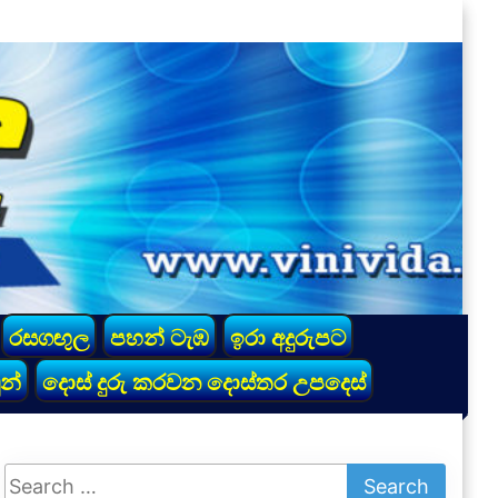
රසගඟුල
පහන් ටැඹ
ඉරා අදුරුපට
න්
දොස් දුරු කරවන දොස්තර උපදෙස්