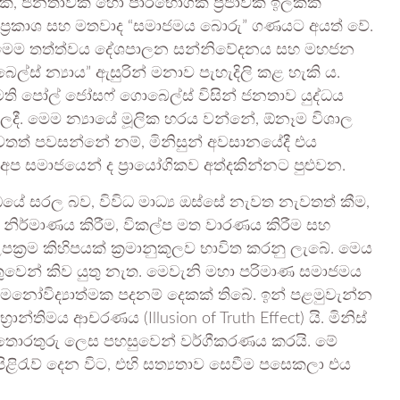
්, ජනතාවක් හෝ පාරිභෝගික ප්‍රජාවක් ඉලක්ක
ය ප්‍රකාශ සහ මතවාද “සමාජමය බොරු” ගණයට අයත් වේ.
. මෙම තත්ත්වය දේශපාලන සන්නිවේදනය සහ මහජන
ල්ස් න්‍යාය” ඇසුරින් මනාව පැහැදිලි කළ හැකි ය.
ති පෝල් ජෝසෆ් ගොබෙල්ස් විසින් ජනතාව යුද්ධය
දී. මෙම න්‍යායේ මූලික හරය වන්නේ, ඕනෑම විශාල
තත් පවසන්නේ නම්, මිනිසුන් අවසානයේදී එය
අප සමාජයෙන් ද ප්‍රායෝගිකව අත්දකින්නට පුළුවන.
ේ සරල බව, විවිධ මාධ්‍ය ඔස්සේ නැවත නැවතත් කීම,
ෙකු නිර්මාණය කිරීම, විකල්ප මත වාරණය කිරීම සහ
පක්‍රම කිහිපයක් ක්‍රමානුකූලව භාවිත කරනු ලැබේ. මෙය
තුවෙන් කිව යුතු නැත. මෙවැනි මහා පරිමාණ සමාජමය
නෝවිද්‍යාත්මක පදනම් දෙකක් තිබේ. ඉන් පළමුවැන්න
ාන්තිමය ආචරණය (Illusion of Truth Effect) යි. මිනිස්
 තොරතුරු ලෙස පහසුවෙන් වර්ගීකරණය කරයි. මේ
ිළිරැව් දෙන විට, එහි සත්‍යතාව සෙවීම පසෙකලා එය