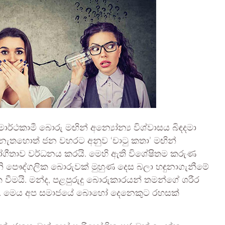
්ථකාමී බොරු මඟින් අන්‍යෝන්‍ය විශ්වාසය බිඳදමා
රු, නැතහොත් ජන වහරට අනුව ‘චාටු කතා’ මඟින්
ගීතාව වර්ධනය කරයි. මෙහි ඇති විශේෂිතම කරුණ
නි පෞද්ගලික බොරුවක් මුහුණ දෙස බලා හඳුනාගැනීමේ
ක වීමයි. මන්ද, පළපුරුදු බොරුකාරයන් තමන්ගේ ශරීර
විනි. මෙය අප සමාජයේ බොහෝ දෙනෙකුට රහසක්