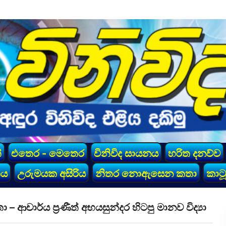
්
එතෙර - මෙතෙර
විනිවිද සායනය
හරිත දනව්ව
කය
උරුමයක අසිරිය
නිතර නොඇසෙන කතා
කාටූ
ාර්ය ප්‍රණීත් අභයසුන්දර හිටපු මානව විද්‍යා