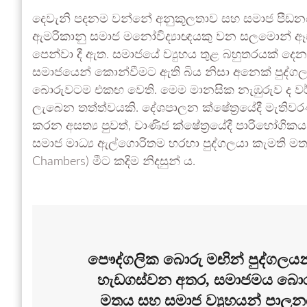
දෙවැනි පදනම වන්නේ අනුකූලතාව සහ සමාජ පීඩනය 
ඇමරිකානු සමාජ මනෝවිද්‍යාඥයකු වන සලමොන් ඈෂ් 
පෙන්වා දී ඇත. සමාජයේ ව්‍යුහය තුළ බහුතරයක් ද
සමාජයෙන් කොන්වීමට ඇති බිය නිසා අනෙක් පුද්ගල
බොරුවටම එකඟ වෙති. මෙම මානසික නැඹුරුව ද වර
ලැබෙන තත්ත්වයකි. දේශපාලන ක්ෂේත්‍රයේදී මැතිවරණ 
කරන අසත්‍ය පුවත්, වාණිජ ක්ෂේත්‍රයේදී පාරිභෝගිකය
සමාජ මාධ්‍ය ඇල්ගොරිතම හරහා පුද්ගලයා කැමති මත
Chambers) මීට කදිම නිදසුන් ය.
පෞද්ගලික බොරු මඟින් පුද්ගලය
හැඩගස්වන අතර, සමාජමය බොර
මතය සහ සමාජ ව්‍යුහයන් පාල