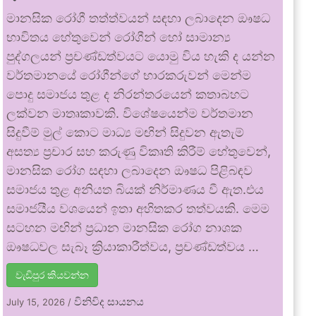
මානසික රෝගී තත්ත්වයන් සඳහා ලබාදෙන ඖෂධ
භාවිතය හේතුවෙන් රෝගීන් හෝ සාමාන්‍ය
පුද්ගලයන් ප්‍රචණ්ඩත්වයට යොමු විය හැකි ද යන්න
වර්තමානයේ රෝගීන්ගේ භාරකරුවන් මෙන්ම
පොදු සමාජය තුළ ද නිරන්තරයෙන් කතාබහට
ලක්වන මාතෘකාවකි. විශේෂයෙන්ම වර්තමාන
සිදුවීම් මුල් කොට මාධ්‍ය මඟින් සිදුවන ඇතැම්
අසත්‍ය ප්‍රචාර සහ කරුණු විකෘති කිරීම් හේතුවෙන්,
මානසික රෝග සඳහා ලබාදෙන ඖෂධ පිළිබඳව
සමාජය තුළ අනියත බියක් නිර්මාණය වී ඇත.එය
සමාජයීය වශයෙන් ඉතා අහිතකර තත්වයකි. මෙම
සටහන මඟින් ප්‍රධාන මානසික රෝග නාශක
ඖෂධවල සැබෑ ක්‍රියාකාරීත්වය, ප්‍රචණ්ඩත්වය …
වැඩිපුර කියවන්න
විනිවිද සායනය
July 15, 2026
/