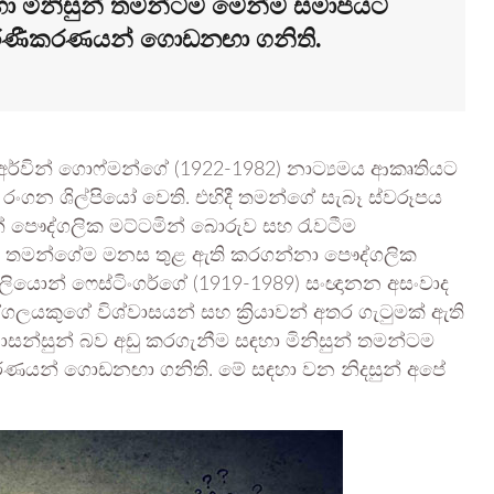
ා මිනිසුන් තමන්ටම මෙන්ම සමාජයට
ධාරණීකරණයන් ගොඩනඟා ගනිති.
 අර්වින් ගොෆ්මන්ගේ (1922-1982) නාට්‍යමය ආකෘතියට
 රංගන ශිල්පියෝ වෙති. එහිදී තමන්ගේ සැබෑ ස්වරූපය
න් පෞද්ගලික මට්ටමින් බොරුව සහ රැවටීම
ලයා තමන්ගේම මනස තුළ ඇති කරගන්නා පෞද්ගලික
ඥ ලියොන් ෆෙස්ටිංගර්ගේ (1919-1989) සංඥානන අසංවාද
්ගලයකුගේ විශ්වාසයන් සහ ක්‍රියාවන් අතර ගැටුමක් ඇති
සන්සුන් බව අඩු කරගැනීම සඳහා මිනිසුන් තමන්ටම
කරණයන් ගොඩනඟා ගනිති. මේ සඳහා වන නිදසුන් අපේ