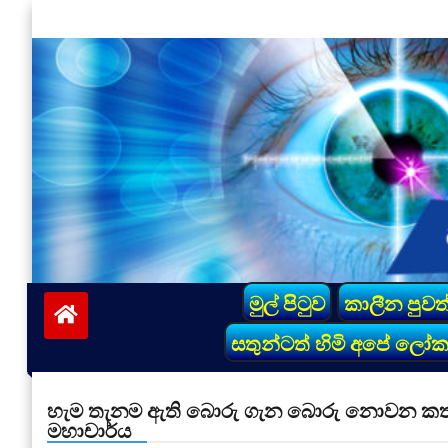
Skip
to
content
vinivida.lk
මුල් පිටුව
කාලීන පුවත
සතුන්ටත් හිමි අපේ ලෝ
හැම තැනම ඇති බොරු ගැන බොරු නොවන කතා – ආච
මහාචාර්ය