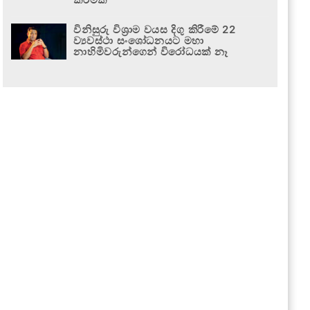
විනිසුරු විශ්‍රාම වයස දිගු කිරීමේ 22
ව්‍යවස්ථා සංශෝධනයට මහා
නාහිමිවරුන්ගෙන් විරෝධයක් නෑ