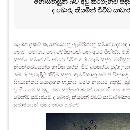
නොසන්සුන් බව අඩු කරගැනීම සඳහ
ද බොරු කියමින් විවිධ සා
ලෝක ප්‍රකට කැනේඩියානු-ඇමරිකානු සමාජ විද්‍යාඥ
අනුව, සමාජය යනු වේදිකාවක් වන අතර මිනිස්සු එහි
සඟවා, සමාජයට අවශ්‍ය චරිතය රඟපෑම සඳහා මිනිසු
නිරන්තරයෙන්ම භාවිත කරති. මීට අමතරව, පුද්ග
බොරු පැහැදිලි කිරීම සඳහා ඇමරිකානු සමාජ විද්‍යා
සිද්ධාන්තය යොදාගත හැකිය. මෙම න්‍යායට අනුව, පුද
වූ විට මනස තුළ නොසන්සුන් බවක් හටගනී. එම නො
මෙන්ම සමාජයට ද බොරු කියමින් විවිධ සාධාරණී
සමාජයෙන් ඕනෑ තරම් හමුවේ.