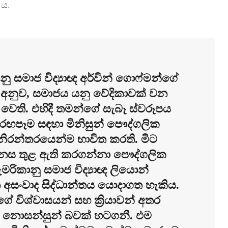
 ය.
 සමාජ විද්‍යාඥ අර්වින් ගොෆ්මන්ගේ
ට අනුව, සමාජය යනු වේදිකාවක් වන
ෝ වෙති. එහිදී තමන්ගේ සැබෑ ස්වරූපය
රඟපෑම සඳහා මිනිසුන් පෞද්ගලික
නිරන්තරයෙන්ම භාවිත කරති. මීට
නස තුළ ඇති කරගන්නා පෞද්ගලික
ඇමරිකානු සමාජ විද්‍යාඥ ලියොන්
න අසංවාද සිද්ධාන්තය යොදාගත හැකිය.
ගේ විශ්වාසයන් සහ ක්‍රියාවන් අතර
ුළ නොසන්සුන් බවක් හටගනී. එම