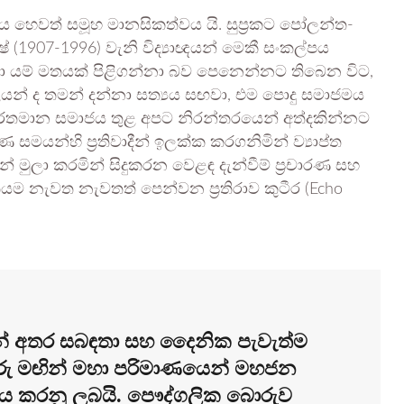
හෙවත් සමූහ මානසිකත්වය යි. සුප්‍රකට පෝලන්ත-
(1907-1996) වැනි විද්‍යාඥයන් මෙකී සංකල්පය
ෙනා යම් මතයක් පිළිගන්නා බව පෙනෙන්නට තිබෙන විට,
යන් ද තමන් දන්නා සත්‍යය සඟවා, එම පොදු සමාජමය
්තමාන සමාජය තුළ අපට නිරන්තරයෙන් අත්දකින්නට
සමයන්හි ප්‍රතිවාදීන් ඉලක්ක කරගනිමින් ව්‍යාප්ත
න් මුලා කරමින් සිදුකරන වෙළඳ දැන්වීම් ප්‍රචාරණ සහ
යම නැවත නැවතත් පෙන්වන ප්‍රතිරාව කුටීර (Echo
න් අතර සබඳතා සහ දෛනික පැවැත්ම
ු මඟින් මහා පරිමාණයෙන් මහජන
නය කරනු ලබයි. පෞද්ගලික බොරුව