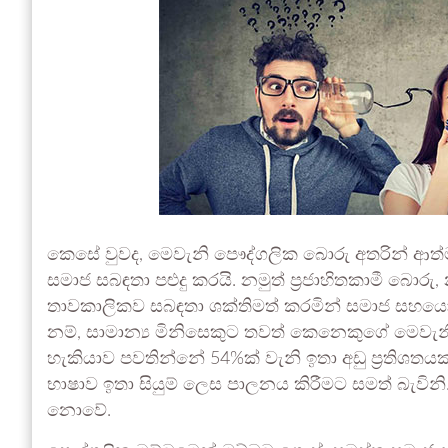
කෙසේ වුවද, මෙවැනි පෞද්ගලික බොරු අතරින් ආත්මාර
සමාජ සබඳතා පළුදු කරයි. නමුත් ප්‍රජාහිතකාමී බො
තාවකාලිකව සබඳතා ශක්තිමත් කරමින් සමාජ සහයෝ
නම්, සාමාන්‍ය මිනිසෙකුට තවත් කෙනෙකුගේ මෙවැ
හැකියාව පවතින්නේ 54%ක් වැනි ඉතා අඩු ප්‍රතිශතය
භාෂාව ඉතා සියුම් ලෙස පාලනය කිරීමට සමත් බැ
නොවේ.