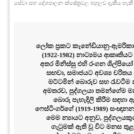
සේවා සහ දේශපාලන ක්ෂේත්‍රවල බහුලව දැකිය හැකි
ලෝක ප්‍රකට කැනේඩියානු-ඇමරිකානු
(1922-1982) නාට්‍යමය ආකෘතිය
අතර මිනිස්සු එහි රංගන ශිල්පිය
සඟවා, සමාජයට අවශ්‍ය චරිතය 
මට්ටමින් බොරුව සහ රැවටීම 
අමතරව, පුද්ගලයා තමන්ගේම ම
බොරු පැහැදිලි කිරීම සඳහා 
ෆෙස්ටිංගර්ගේ (1919-1989) සංඥාන
මෙම න්‍යායට අනුව, පුද්ගලයකු
ගැටුමක් ඇති වූ විට මනස ත