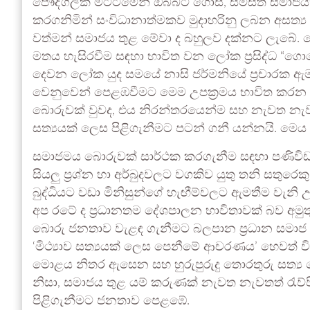
පෞද්ගලික මට්ටමෙන් ඔබ්බට ගොස්, සමස්ත සමාජයක
කරගනිමින් සංවිධානාත්මකව මුදාහරිනු ලබන අසත්‍
වත්මන් සමාජය තුළ මේවා ද බහුලව දක්නට ලැබේ
මතය හැසිරවීම සඳහා භාවිත වන ලෝක ප්‍රසිද්ධ “ගොබෙ
දෙවන ලෝක යුද සමයේ නාසි ජර්මනියේ ප්‍රචාරක ඇම
වෙනුවෙන් පෙළඹවීමට මෙම උපක්‍රමය භාවිත කරන ල
බොරුවක් වුවද, එය නිරන්තරයෙන්ම සහ නැවත නැව
සත්‍යයක් ලෙස පිළිගැනීමට පටන් ගනී යන්නයි. මෙය 
සමාජමය බොරුවක් සාර්ථක කරගැනීම සඳහා පණිවිඩය
සියලු ප්‍රශ්න හා අර්බුදවලට වගකිව යුතු තනි සතුර
බුද්ධියට වඩා මිනිසුන්ගේ හැඟීම්වලට ඇමතීම වැනි උ
අප රටේ ද ප්‍රධානතම දේශපාලන භාවිතාවක් බව අමු
බොරු ජනතාව වැළඳ ගැනීමට බලපාන ප්‍රධාන සමාජ ම
‘මිථ්‍යාව සත්‍යයක් ලෙස පෙනීමේ ආචරණය’ හෙවත් විභ්‍ර
මොළය නිතර ඇසෙන සහ හුරුපුරුදු තොරතුරු සත්‍ය
නිසා, සමාජය තුළ යම් කරුණක් නැවත නැවතත් රැව්ප
පිළිගැනීමට ජනතාව පෙළඹේ.