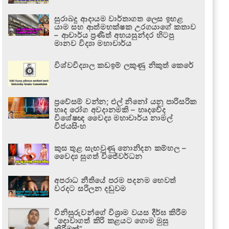
සුරාබදු ආදායම වාර්තාගත ලෙස ඉහළ
යාම සහ ආත්මභක්ෂක උරගයාගේ කතාව
– ආචාර්ය ප්‍රණීත් අභයසුන්දර හිටපු
මානව විද්‍යා මහාචාර්ය
විශ්වවිද්‍යාල කඩඉම් ලකුණු නිකුත් කෙරේ
ප්‍රවේසම් වන්න; එල් නිනෝ යනු පාරිසරික
හෘද රෝග අවදානමකි – හෘදවේද
විශේෂඥ වෛද්‍ය මහාචාර්ය නාමල්
විජයසිංහ
කුස තුළ සැඟවුණු නොනිදන කම්හල –
වෛද්‍ය සුගත් විජේවර්ධන
අපරාධ නීතියේ පරම පදනම හෙවත්
වරදට සරිලන දඬුවම
විනිසුරුවන්ගේ විශ්‍රාම වයස දීර්ඝ කිරීම
“දොවාගත් කිරි කළයට ගොම මුසු
කිරීමක්”