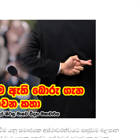
වටීම යනු සමාජයක අස්ථාවරත්වයට සෘජුවම බලපාන