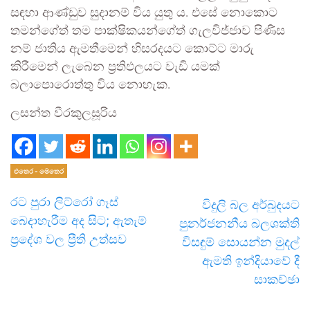
සඳහා ආණ්ඩුව සුදානම් විය යුතු ය. එසේ නොකොට
තමන්ගේත් තම පාක්ෂිකයන්ගේත් ගැලවිජ්ජාව පිණිස
නම් ජාතිය ඇමතීමෙන් හිසරදයට කොට්ට මාරු
කිරීමෙන් ලැබෙන ප්‍රතිඵලයට වැඩි යමක්
බලාපොරොත්තු විය නොහැක.
ලසන්ත වීරකුලසූරිය
එතෙර - මෙතෙර
රට පුරා ලිට්රෝ ගෑස්
විදුලි බල අර්බුදයට
බෙදාහැරීම අද සිට; ඇතැම්
පුනර්ජනනීය බලශක්ති
ප්‍රදේශ වල ප්‍රීති උත්සව
විසඳුම් සොයන්න මුදල්
ඇමති ඉන්දියාවේ දී
සාකච්ඡා