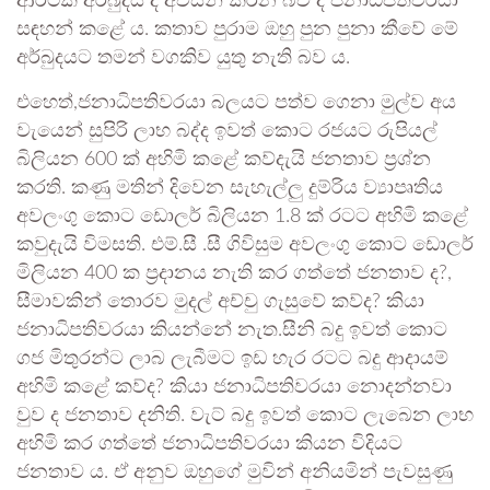
ආර්ථික අර්බුදය ද අවසන් කරන බව ද ජනාධිපතිවරයා
සඳහන් කළේ ය. කතාව පුරාම ඔහු පුන පුනා කීවේ මේ
අර්බුදයට තමන් වගකිව යුතු නැති බව ය.
එහෙත්,ජනාධිපතිවරයා බලයට පත්ව ගෙනා මුල්ව අය
වැයෙන් සුපිරි ලාභ බද්ද ඉවත් කොට රජයට රුපියල්
බිලියන 600 ක් අහිමි කළේ කව්දැයි ජනතාව ප්‍රශ්න
කරති. කණු මතින් දිවෙන සැහැල්ලු දුම්රිය ව්‍යාපෘතිය
අවලංගු කොට ඩොලර් බිලියන 1.8 ක් රටට අහිමි කළේ
කවුදැයි විමසති. එම්.සී .සී ගිවිසුම අවලංගු කොට ඩොලර්
මිලියන 400 ක ප්‍රදානය නැති කර ගත්තේ ජනතාව ද?,
සීමාවකින් තොරව මුදල් අච්චු ගැසුවේ කව්ද? කියා
ජනාධිපතිවරයා කියන්නේ නැත.සීනි බදු ඉවත් කොට
ගජ මිතුරන්ට ලාබ ලැබීමට ඉඩ හැර රටට බදු ආදායම්
අහිමි කළේ කව්ද? කියා ජනාධිපතිවරයා නොදන්නවා
වුව ද ජනතාව දනිති. වැට් බදු ඉවත් කොට ලැබෙන ලාභ
අහිමි කර ගත්තේ ජනාධිපතිවරයා කියන විදියට
ජනතාව ය. ඒ අනුව ඔහුගේ මුවින් අනියමින් පැවසුණු