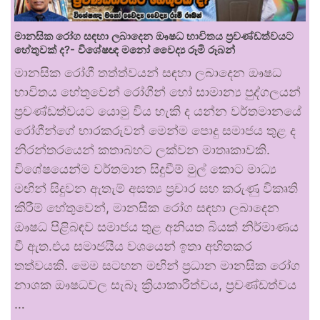
මානසික රෝග සඳහා ලබාදෙන ඖෂධ භාවිතය ප්‍රචණ්ඩත්වයට
හේතුවක් ද?- විශේෂඥ මනෝ වෛද්‍ය රූමි රූබන්
මානසික රෝගී තත්ත්වයන් සඳහා ලබාදෙන ඖෂධ
භාවිතය හේතුවෙන් රෝගීන් හෝ සාමාන්‍ය පුද්ගලයන්
ප්‍රචණ්ඩත්වයට යොමු විය හැකි ද යන්න වර්තමානයේ
රෝගීන්ගේ භාරකරුවන් මෙන්ම පොදු සමාජය තුළ ද
නිරන්තරයෙන් කතාබහට ලක්වන මාතෘකාවකි.
විශේෂයෙන්ම වර්තමාන සිදුවීම් මුල් කොට මාධ්‍ය
මඟින් සිදුවන ඇතැම් අසත්‍ය ප්‍රචාර සහ කරුණු විකෘති
කිරීම් හේතුවෙන්, මානසික රෝග සඳහා ලබාදෙන
ඖෂධ පිළිබඳව සමාජය තුළ අනියත බියක් නිර්මාණය
වී ඇත.එය සමාජයීය වශයෙන් ඉතා අහිතකර
තත්වයකි. මෙම සටහන මඟින් ප්‍රධාන මානසික රෝග
නාශක ඖෂධවල සැබෑ ක්‍රියාකාරීත්වය, ප්‍රචණ්ඩත්වය
…