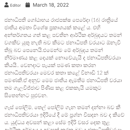
March 18, 2022
Editor
ජනාධිපති ගෝඨාභය රාජපක්ෂ පෙරේදා (16) රාත්‍රියේ
ජාතිය අමතා විශේෂ ප්‍රකාශයක් කළේ ය. එහි
අන්තර්ගතය ගත් කළ පවතින ආර්ථික අර්බුදයට තමන්
වගකිව යුතු නැති බව කීමට ජනාධිපති වරයාට ඕනෑවී
තිබූ බව පෙනෙයි.එමෙන්ම මේ අර්බුදය තමන්
නිර්මාණය කළ දෙයක් නොවේයැයි ද ජනාධිපතිවරයා
කියයි.. වෙනදාට පැයක් පමණ කතා කරන
ජනාධිපතිවරයා මෙවර කතා කළේ විනාඩි 12 ක්
පමණකි.ඒ අනුව මෙම ජාතිය ඇමතීම ජනාධිපති වරයා
තම ගැලවිජ්ජාව පිණිස කළ එකකැයි යමකුට
සිතෙන්නට පුළුවන.
ගෑස් පෝලිම්, තෙල් පෝලිම් ගැන තමන් දන්නා බව කී
ජනාධිපතිවරයා ඉදිරියේ දී මේ ප්‍රශ්න විසඳන බව ද කීවේ
ය. යුද්ධය අවසන් කළා සේම ඉදිරි වසර දෙක තුළ