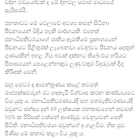
වදින විඩියෝවක් ද මේ දිනවල සමාජ මාධ්‍යයේ
සැරිසරයි..
ජනතාවට මේ වෙලාවේ අවශ්‍ය තමන් සිටිනා
පීඩනයෙන් මිදිය හැකි මාර්ගයකි. එහෙත්
ජනාධිපතිවරයාගේ ජාතිය ඇමතීමේ ප්‍රකාශයෙන්
පීඩනයට පිළිතුරක් ලැබෙනවා වෙනුවට පීඩනය දෙතුන්
ගුණයකින් ඉහළ ගිය බවක් දක්නට තිබේ.එය හරියට
පිපාසයෙන් පෙළෙන්නකුට ලුණු වතුර වීදුරුවක් දිගු
කිරීඅක් මෙනි.
ඔහු මෙවර ද ආමන්ත්‍රණය කළේ තවමත්
රාජපක්ෂවරුන් රට හදතැයි විශ්වාස කරන කණ්ඩායමට
විය යුතු ය. ජනාධිපතිවරණයේදි සහ මහමැතිවරණයේදි
ඔවුනට ඡන්දය දුන් 69 ලක්ෂයක ජනතාවගෙන් තවමත්
50% ක පිරිසක් වත්මන් ආණ්ඩුව වෙනුවෙන් පෙනී
සිටිති. ජනාධිපතිවරයා ඔවුන්ගේ ද ගැලවීම, හිත සුව
පිණිස මේ කතාව කළා විය යුතු ය.