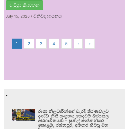
වැඩිපුර කියවන්න
විනිවිද සායනය
July 15, 2026
/
1
2
3
4
5
›
»
.
රාජ්‍ය නිලධාරීන්ගේ වැරදි තීරණවලට
දණ්ඩ නීති සංග්‍රහය යෙදවීම බරපතල
අවභාවිතයකි – සුනිල් කන්නන්ගර
කොළඹ, රත්නපුර, අම්පාර හිටපු මහ