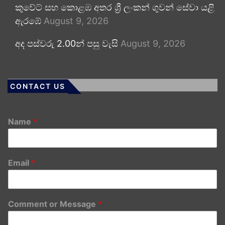
කුවේට් සහ කොළඹ අතර ශ්‍රී ලංකන් ගුවන් සේවා යළි
ඇරඹේ
August 9, 2026
අද පස්වරු 2.00න් පසු වැසි
August 9, 2026
CONTACT US
Name
*
Email
*
Comment or Message
*