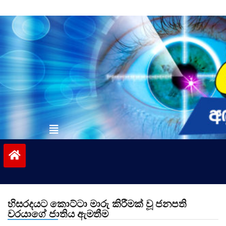
Skip
to
content
vinivida.lk
හිසරදයට කොට්ටා මාරු කිරීමක් වූ ජනපති
වරයාගේ ජාතිය ඇමතීම