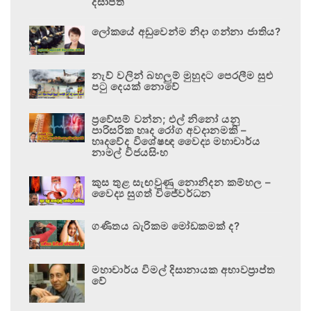
දිසාපති
ලෝකයේ අඩුවෙන්ම නිදා ගන්නා ජාතිය?
නැව් වලින් බහලුම් මුහුදට පෙරලීම සුළු
පටු දෙයක් නොවේ
ප්‍රවේසම් වන්න; එල් නිනෝ යනු
පාරිසරික හෘද රෝග අවදානමකි –
හෘදවේද විශේෂඥ වෛද්‍ය මහාචාර්ය
නාමල් විජයසිංහ
කුස තුළ සැඟවුණු නොනිදන කම්හල –
වෛද්‍ය සුගත් විජේවර්ධන
ගණිතය බැරිකම මෝඩකමක් ද?
මහාචාර්ය විමල් දිසානායක අභාවප්‍රාප්ත
වේ