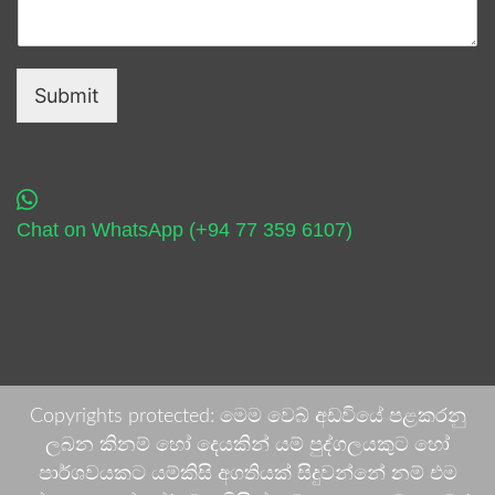
Submit
Chat on WhatsApp (+94 77 359 6107)
Copyrights protected: මෙම වෙබ් අඩවියේ පළකරනු
ලබන කිනම් හෝ දෙයකින් යම් පුද්ගලයකුට හෝ
පාර්ශවයකට යම්කිසි අගතියක් සිදුවන්නේ නම් එම