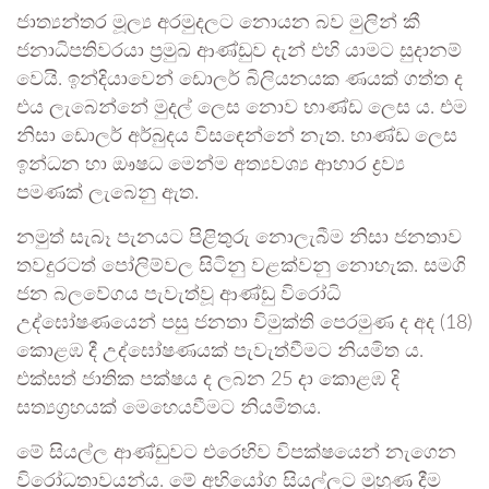
ජාත්‍යන්තර මූල්‍ය අරමුදලට නොයන බව මුලින් කී
ජනාධිපතිවරයා ප්‍රමුඛ ආණ්ඩුව දැන් එහි යාමට සුදානම්
වෙයි. ඉන්දියාවෙන් ඩොලර් බිලියනයක ණයක් ගත්ත ද
එය ලැබෙන්නේ මුදල් ලෙස නොව භාණ්ඩ ලෙස ය. එම
නිසා ඩොලර් අර්බුදය විසඳෙන්නේ නැත. භාණ්ඩ ලෙස
ඉන්ධන හා ඖෂධ මෙන්ම අත්‍යවශ්‍ය ආහාර ද්‍රව්‍ය
පමණක් ලැබෙනු ඇත.
නමුත් සැබෑ පැනයට පිළිතුරු නොලැබීම නිසා ජනතාව
තවදුරටත් පෝලිම්වල සිටිනු වළක්වනු නොහැක. සමගි
ජන බලවේගය පැවැත්වූ ආණ්ඩු විරෝධි
උද්ඝෝෂණයෙන් පසු ජනතා විමුක්ති පෙරමුණ ද අද (18)
කොළඹ දී උද්ඝෝෂණයක් පැවැත්වීමට නියමිත ය.
එක්සත් ජාතික පක්ෂය ද ලබන 25 දා කොළඹ දි
සත්‍යග්‍රහයක් මෙහෙයවීමට නියමිතය.
මේ සියල්ල ආණ්ඩුවට එරෙහිව විපක්ෂයෙන් නැගෙන
විරෝධතාවයන්ය. මේ අභියෝග සියල්ලට මුහුණ දීම