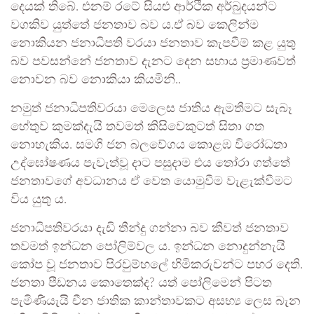
දෙයක් තිබේ. එනම් රටේ සියළු ආර්ථික අර්බුදයන්ට
වගකිව යුත්තේ ජනතාව බව ය.ඒ බව කෙලින්ම
නොකියන ජනාධිපති වරයා ජනතාව කැපවීම් කළ යුතු
බව පවසන්නේ ජනතාව දැනට දෙන සහාය ප්‍රමාණවත්
නොවන බව නොකියා කියමිනි..
නමුත් ජනාධිපතිවරයා මෙලෙස ජාතිය ඇමතීමට සැබෑ
හේතුව කුමක්දැයි තවමත් කිසිවෙකුටත් සිතා ගත
නොහැකිය. සමගි ජන බලවේගය කොළඹ විරෝධතා
උද්ඝෝෂණය පැවැත්වූ දාට පසුදාම එය තෝරා ගත්තේ
ජනතාවගේ අවධානය ඒ වෙත යොමුවීම වැළැක්වීමට
විය යුතු ය.
ජනාධිපතිවරයා දැඩි තීන්දු ගන්නා බව කීවත් ජනතාව
තවමත් ඉන්ධන පෝලිම්වල ය. ඉන්ධන නොදුන්නැයි
කෝප වූ ජනතාව පිරවුම්හලේ හිමිකරුවන්ට පහර දෙති.
ජනතා පීඩනය කොතෙක්ද? යත් පෝලිමෙන් පිටත
පැමිණියැයි චීන ජාතික කාන්තාවකට අසභ්‍ය ලෙස බැන