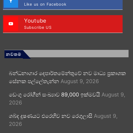
Like us on Facebook
Youtube
Subscribe US
නවතම
බන්ධනාගාර දෙපාර්තමේන්තුවේ නව මාධ්‍ය ප්‍රකාශක
සේනක පල්ලේතැන්න
August 9, 2026
ඩෙංගු රෝගීන් සංඛ්‍යාව 89,000 ඉක්මවයි
August 9,
2026
ශබ්ද දූෂණයට එරෙහිව නව රෙගුලාසි
August 9,
2026