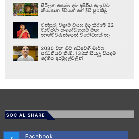
සිරිලක සොබා දම් අසිරිය ලොවට
කියාපාන දිවියන් ගේ දිවි සුරකිමු
විනිසුරු විශ්‍රාම වයස දිගු කිරීමේ 22
ව්‍යවස්ථා සංශෝධනයට මහා
නාහිමිවරුන්ගෙන් විරෝධයක් නෑ
2030 වන විට අධිවේගී මාර්ග
පද්ධතියට කි.මී. 132ක්;සියලු වියදම්
දේශීය අරමුදල්වලින්
SOCIAL SHARE
Facebook