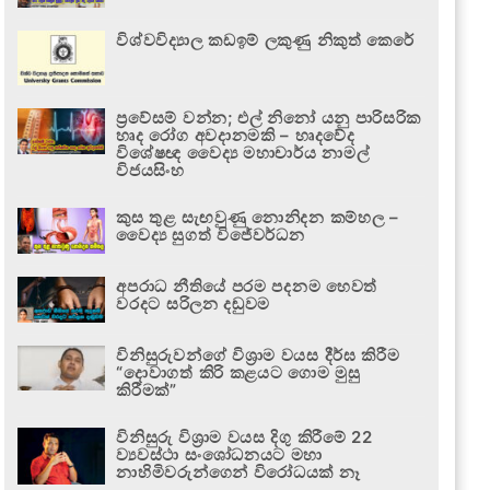
විශ්වවිද්‍යාල කඩඉම් ලකුණු නිකුත් කෙරේ
ප්‍රවේසම් වන්න; එල් නිනෝ යනු පාරිසරික
හෘද රෝග අවදානමකි – හෘදවේද
විශේෂඥ වෛද්‍ය මහාචාර්ය නාමල්
විජයසිංහ
කුස තුළ සැඟවුණු නොනිදන කම්හල –
වෛද්‍ය සුගත් විජේවර්ධන
අපරාධ නීතියේ පරම පදනම හෙවත්
වරදට සරිලන දඬුවම
විනිසුරුවන්ගේ විශ්‍රාම වයස දීර්ඝ කිරීම
“දොවාගත් කිරි කළයට ගොම මුසු
කිරීමක්”
විනිසුරු විශ්‍රාම වයස දිගු කිරීමේ 22
ව්‍යවස්ථා සංශෝධනයට මහා
නාහිමිවරුන්ගෙන් විරෝධයක් නෑ