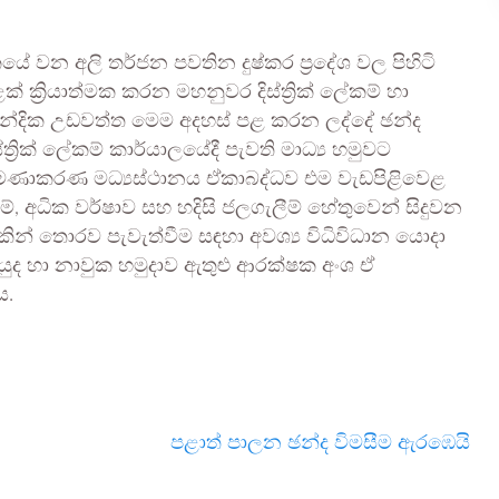
යේ වන අලි තර්ජන පවතින දුෂ්කර ප්‍රදේශ වල පිහිටි
 ක්‍රියාත්මක කරන මහනුවර දිස්ත්‍රික් ලේකම් හා
ඉන්දික උඩවත්ත මෙම අදහස් පළ කරන ලද්දේ ඡන්ද
්‍රික් ලේකම් කාර්යාලයේදී පැවති මාධ්‍ය හමුවට
ළමණාකරණ මධ්‍යස්ථානය ඒකාබද්ධව එම වැඩපිළිවෙළ
්, අධික වර්ෂාව සහ හදිසි ජලගැලීම් හේතුවෙන් සිදුවන
න් තොරව පැවැත්වීම සඳහා අවශ්‍ය විධිවිධාන යොදා
යුද හා නාවුක හමුදාව ඇතුළු ආරක්ෂක අංශ ඒ
ය.
පළාත් පාලන ඡන්ද විමසීම ඇරඹෙයි