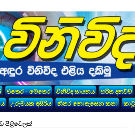
්
එතෙර - මෙතෙර
විනිවිද සායනය
හරිත දනව්ව
කය
උරුමයක අසිරිය
නිතර නොඇසෙන කතා
කාටූ
 පිළිවෙලක්