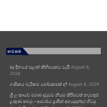
නවතම
අද දිනයේ පළාත් කිහිපයකට වැසි
August 8,
2026
ගණිතය බැරිකම මෝඩකමක් ද?
August 8, 2026
ශ්‍රී ලංකාවේ මරණ දඬුවම නියම කිරීමටත් නැවතුම්
ළකුණ තබමු – ආචාර්ය ප්‍රණීත් අභයසුන්දර හිටපු