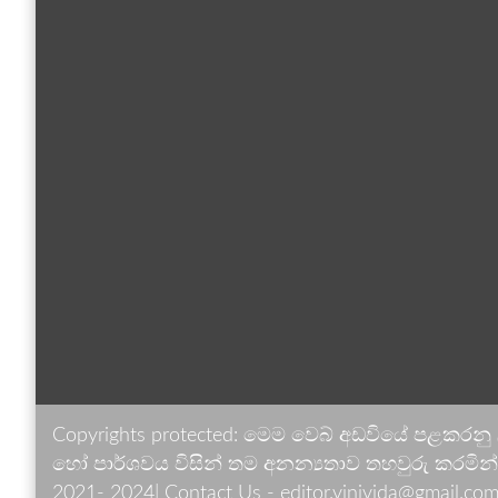
Copyrights protected: මෙම වෙබ් අඩවියේ පළකරනු
හෝ පාර්ශවය විසින් තම අනන්‍යතාව තහවුරු කරමින් ඉ
2021- 2024| Contact Us - editor.vinivida@gmail.com