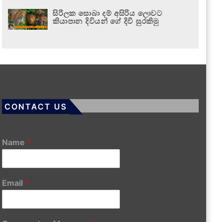
සිරිලක සොබා දම් අසිරිය ලොවට
කියාපාන දිවියන් ගේ දිවි සුරකිමු
CONTACT US
Name
*
Email
*