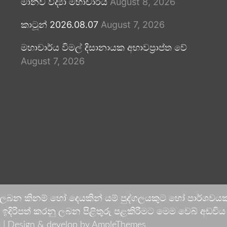
මානව විද්‍යා මහාචාර්ය
August 8, 2026
කාටූන් 2026.08.07
August 7, 2026
මහාචාර්ය විමල් දිසානායක අභාවප්‍රාප්ත වේ
August 7, 2026
 ලබන කිනම් හෝ දෙයකින් යම් පුද්ගලයකුට හෝ පාර්ශවයකට
දිරිපත් කරනු ලබන පිළිතුරු පළකිරීමට මෙම වෙබ් අඩවිය ආච
 |
Design & develop by AmpleThemes