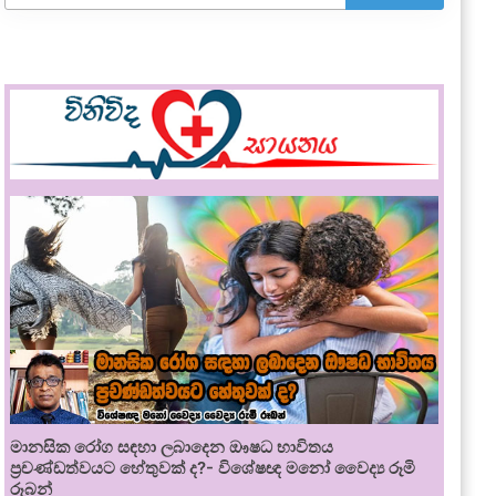
මානසික රෝග සඳහා ලබාදෙන ඖෂධ භාවිතය
ප්‍රචණ්ඩත්වයට හේතුවක් ද?- විශේෂඥ මනෝ වෛද්‍ය රූමි
රූබන්