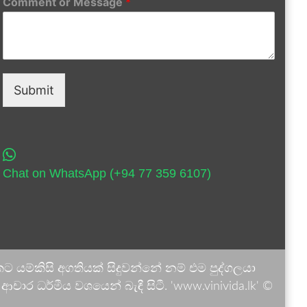
Comment or Message
*
Submit
Chat on WhatsApp (+94 77 359 6107)
 යම්කිසි අගතියක් සිදුවන්නේ නම් එම පුද්ගලයා
ාර ධර්මීය වශයෙන් බැඳී සිටී. 'www.vinivida.lk' ©