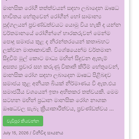
මානසික රෝගී තත්ත්වයන් සඳහා ලබාදෙන ඖෂධ
භාවිතය හේතුවෙන් රෝගීන් හෝ සාමාන්‍ය
පුද්ගලයන් ප්‍රචණ්ඩත්වයට යොමු විය හැකි ද යන්න
වර්තමානයේ රෝගීන්ගේ භාරකරුවන් මෙන්ම
පොදු සමාජය තුළ ද නිරන්තරයෙන් කතාබහට
ලක්වන මාතෘකාවකි. විශේෂයෙන්ම වර්තමාන
සිදුවීම් මුල් කොට මාධ්‍ය මඟින් සිදුවන ඇතැම්
අසත්‍ය ප්‍රචාර සහ කරුණු විකෘති කිරීම් හේතුවෙන්,
මානසික රෝග සඳහා ලබාදෙන ඖෂධ පිළිබඳව
සමාජය තුළ අනියත බියක් නිර්මාණය වී ඇත.එය
සමාජයීය වශයෙන් ඉතා අහිතකර තත්වයකි. මෙම
සටහන මඟින් ප්‍රධාන මානසික රෝග නාශක
ඖෂධවල සැබෑ ක්‍රියාකාරීත්වය, ප්‍රචණ්ඩත්වය …
වැඩිපුර කියවන්න
විනිවිද සායනය
July 15, 2026
/