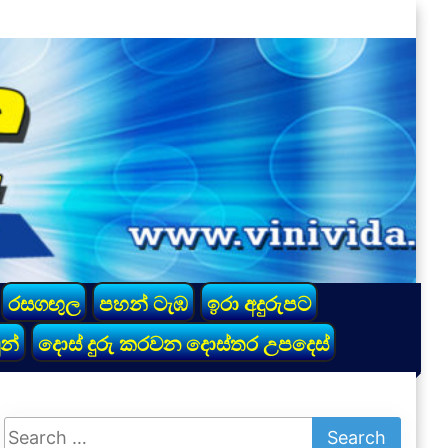
රසගඟුල
පහන් ටැඹ
ඉරා අදුරුපට
න්
දොස් දුරු කරවන දොස්තර උපදෙස්