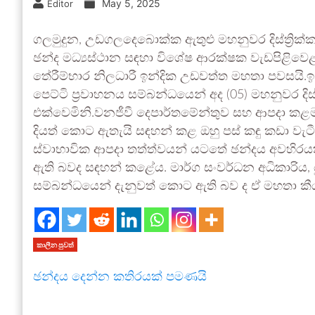
May 5, 2025
Editor
ගලමුදුන, උඩගලදෙබොක්ක ඇතුළු මහනුවර දිස්ත්‍රික්ක
ඡන්ද මධ්‍යස්ථාන සඳහා විශේෂ ආරක්ෂක වැඩපිළිවෙළක්
තේරීම්භාර නිලධාරී ඉන්දික උඩවත්ත මහතා පවසයි.
පෙට්ටි ප්‍රවාහනය සම්බන්ධයෙන් අද (05) මහනුවර දිස්ත
එක්වෙමිනි.වනජීවී දෙපාර්තමේන්තුව සහ ආපදා ක
දියත් කොට ඇතැයි සඳහන් කළ ඔහු පස් කඳු කඩා වැටීම
ස්වාභාවික ආපදා තත්ත්වයන් යටතේ ඡන්දය අවහිරයකි
ඇති බවද සඳහන් කළේය. මාර්ග සංවර්ධන අධිකාරිය, 
සම්බන්ධයෙන් දැනුවත් කොට ඇති බව ද ඒ මහතා කී
කාලීන පුවත්
ඡන්දය දෙන්න කතිරයක් පමණයි