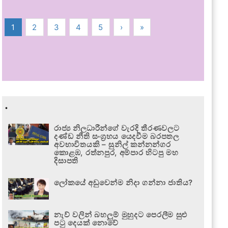
1
2
3
4
5
›
»
.
රාජ්‍ය නිලධාරීන්ගේ වැරදි තීරණවලට
දණ්ඩ නීති සංග්‍රහය යෙදවීම බරපතල
අවභාවිතයකි – සුනිල් කන්නන්ගර
කොළඹ, රත්නපුර, අම්පාර හිටපු මහ
දිසාපති
ලෝකයේ අඩුවෙන්ම නිදා ගන්නා ජාතිය?
නැව් වලින් බහලුම් මුහුදට පෙරලීම සුළු
පටු දෙයක් නොවේ