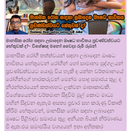
මානසික රෝග සඳහා ලබාදෙන ඖෂධ භාවිතය ප්‍රචණ්ඩත්වයට
හේතුවක් ද?- විශේෂඥ මනෝ වෛද්‍ය රූමි රූබන්
මානසික රෝගී තත්ත්වයන් සඳහා ලබාදෙන ඖෂධ
භාවිතය හේතුවෙන් රෝගීන් හෝ සාමාන්‍ය පුද්ගලයන්
ප්‍රචණ්ඩත්වයට යොමු විය හැකි ද යන්න වර්තමානයේ
රෝගීන්ගේ භාරකරුවන් මෙන්ම පොදු සමාජය තුළ ද
නිරන්තරයෙන් කතාබහට ලක්වන මාතෘකාවකි.
විශේෂයෙන්ම වර්තමාන සිදුවීම් මුල් කොට මාධ්‍ය
මඟින් සිදුවන ඇතැම් අසත්‍ය ප්‍රචාර සහ කරුණු විකෘති
කිරීම් හේතුවෙන්, මානසික රෝග සඳහා ලබාදෙන
ඖෂධ පිළිබඳව සමාජය තුළ අනියත බියක් නිර්මාණය
වී ඇත.එය සමාජයීය වශයෙන් ඉතා අහිතකර