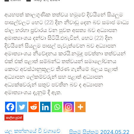
අයහපත් කාලගුණික තත්වය හමුවේ දිවයිනේ සියලුම
පාසල්වලට හෙට (22) දින නිවාඩු දෙන බව සමාජ මාධ්‍ය
ජාල හරහා ප්‍රචාරය වන පුවත අසත්‍ය බව අධ්‍යාපන
අමාත්‍යාංශය දන්වා සිටියි.එබැවින්, හෙට (22) දින
දිවයිනේ සියලුම පාසල් පැවැත්වෙන බව අධ්‍යාපන
අමාත්‍යාංශය නිවේදනය කරයි.නමුදු පවත්නා තත්වයන්
එක් එක් පළාත් සම්බන්ධ තත්වයන් සමාලෝචනය
කොට අවස්ථානුකූලව තීරණ ගැනීමේ බලය පළාත්
අධ්‍යාපන ලේකම්වරුන් සහ පළාත් අධ්‍යාපන
අධ්‍යක්ෂවරුන් සතුව පවතින බව ද අධ්‍යාපන
අමාත්‍යාංශය දැනුම් දී ඇත.
කාලීන පුවත්
යල කන්නයේ වී වගාවේ
සිතුම් සිත්තම් 2024.05.22