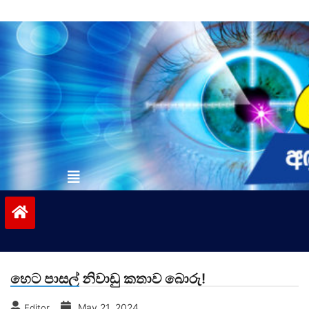
Skip
to
content
vinivida.lk
හෙට පාසල් නිවාඩු කතාව බොරු!
May 21, 2024
Editor