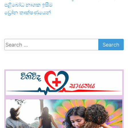
පළිබෝධ නාශක ඉසීම
ඩ්‍රෝන තාක්ෂණයෙන්