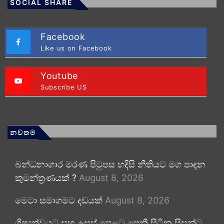
SOCIAL SHARE
Facebook
Like us on Facebook
Youtube
Subscribe US
නවතම
බන්ධනාගාර මරණ පිටුපස හදිසි නීතියට මග පාදන
කුමන්ත්‍රණයක් ?
August 8, 2026
මෙටා සමාගමට දඩයක්
August 8, 2026
ශිෂ්‍යත්වයට සහ උසස් පෙළට පෙනී සිටින සිසුන්ට