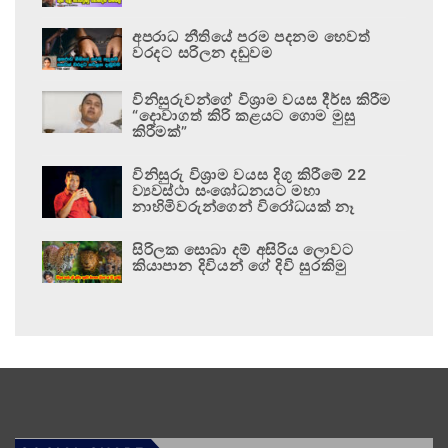
අපරාධ නීතියේ පරම පදනම හෙවත්
වරදට සරිලන දඬුවම
විනිසුරුවන්ගේ විශ්‍රාම වයස දීර්ඝ කිරීම
“දොවාගත් කිරි කළයට ගොම මුසු
කිරීමක්”
විනිසුරු විශ්‍රාම වයස දිගු කිරීමේ 22
ව්‍යවස්ථා සංශෝධනයට මහා
නාහිමිවරුන්ගෙන් විරෝධයක් නෑ
සිරිලක සොබා දම් අසිරිය ලොවට
කියාපාන දිවියන් ගේ දිවි සුරකිමු