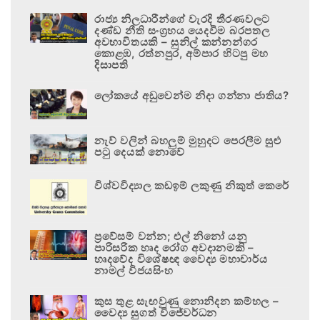
රාජ්‍ය නිලධාරීන්ගේ වැරදි තීරණවලට
දණ්ඩ නීති සංග්‍රහය යෙදවීම බරපතල
අවභාවිතයකි – සුනිල් කන්නන්ගර
කොළඹ, රත්නපුර, අම්පාර හිටපු මහ
දිසාපති
ලෝකයේ අඩුවෙන්ම නිදා ගන්නා ජාතිය?
නැව් වලින් බහලුම් මුහුදට පෙරලීම සුළු
පටු දෙයක් නොවේ
විශ්වවිද්‍යාල කඩඉම් ලකුණු නිකුත් කෙරේ
ප්‍රවේසම් වන්න; එල් නිනෝ යනු
පාරිසරික හෘද රෝග අවදානමකි –
හෘදවේද විශේෂඥ වෛද්‍ය මහාචාර්ය
නාමල් විජයසිංහ
කුස තුළ සැඟවුණු නොනිදන කම්හල –
වෛද්‍ය සුගත් විජේවර්ධන