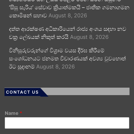
‘සිසු සැරිය’ සේවාව ක්‍රියාත්මකයි – ජාතික ගමනාගමන
කොමිෂන් සභාව
August 8, 2026
දත්ත ආරක්ෂණ අධිකාරියෙන් රාජ්‍ය අංශය සඳහා නව
චක්‍ර ලේඛයක් නිකුත් කරයි
August 8, 2026
විනිසුරුවරුන්ගේ විශ්‍රාම වයස දීර්ඝ කිරීමේ
සංශෝධනයට ජනමත විචාරණයක් අවශ්‍ය වුවහොත්
ඊට සූදානම්
August 8, 2026
CONTACT US
Name
*