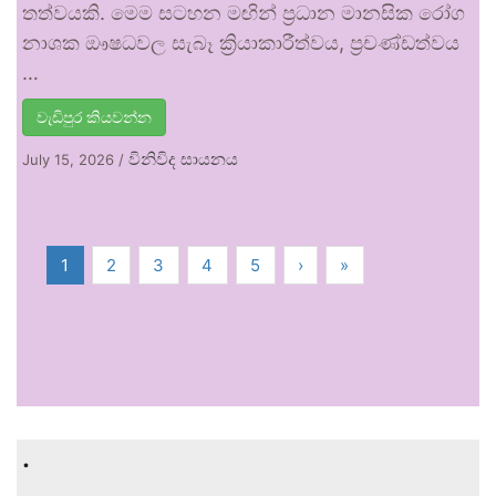
තත්වයකි. මෙම සටහන මඟින් ප්‍රධාන මානසික රෝග
නාශක ඖෂධවල සැබෑ ක්‍රියාකාරීත්වය, ප්‍රචණ්ඩත්වය
…
වැඩිපුර කියවන්න
විනිවිද සායනය
July 15, 2026
/
1
2
3
4
5
›
»
.