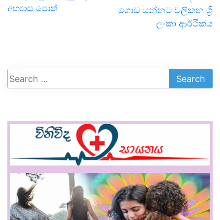
අභ්‍යාස පොත්
ගොඩ යන්නට වලිකන ශ්‍රී
ලංකා ආර්ථිකය