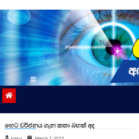
Skip
to
content
vinivida.lk
හෙට වර්ජනය ගැන කතා බහක් අද
March 7, 2023
Editor