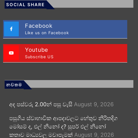
SOCIAL SHARE
Facebook
Like us on Facebook
Youtube
Subscribe US
නවතම
අද පස්වරු 2.00න් පසු වැසි
August 9, 2026
පසුගිය ස්වාභාවික ආපදාවලට හේතුව නිරිතදිග
මෝසම් ද, එල් නිනෝ ද? සුපර් එල් නිනෝ
කතාව මාධ්‍යවල මවාපෑමක්
August 9, 2026