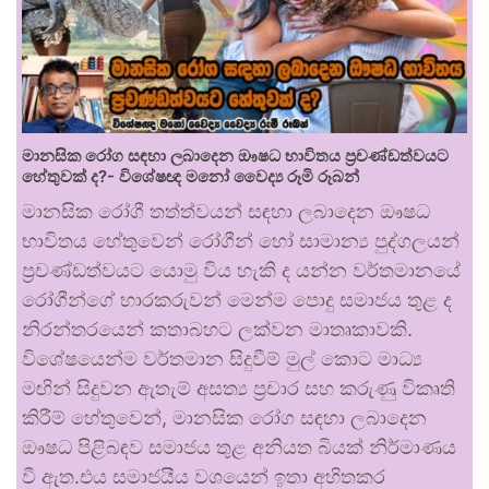
මානසික රෝග සඳහා ලබාදෙන ඖෂධ භාවිතය ප්‍රචණ්ඩත්වයට
හේතුවක් ද?- විශේෂඥ මනෝ වෛද්‍ය රූමි රූබන්
මානසික රෝගී තත්ත්වයන් සඳහා ලබාදෙන ඖෂධ
භාවිතය හේතුවෙන් රෝගීන් හෝ සාමාන්‍ය පුද්ගලයන්
ප්‍රචණ්ඩත්වයට යොමු විය හැකි ද යන්න වර්තමානයේ
රෝගීන්ගේ භාරකරුවන් මෙන්ම පොදු සමාජය තුළ ද
නිරන්තරයෙන් කතාබහට ලක්වන මාතෘකාවකි.
විශේෂයෙන්ම වර්තමාන සිදුවීම් මුල් කොට මාධ්‍ය
මඟින් සිදුවන ඇතැම් අසත්‍ය ප්‍රචාර සහ කරුණු විකෘති
කිරීම් හේතුවෙන්, මානසික රෝග සඳහා ලබාදෙන
ඖෂධ පිළිබඳව සමාජය තුළ අනියත බියක් නිර්මාණය
වී ඇත.එය සමාජයීය වශයෙන් ඉතා අහිතකර