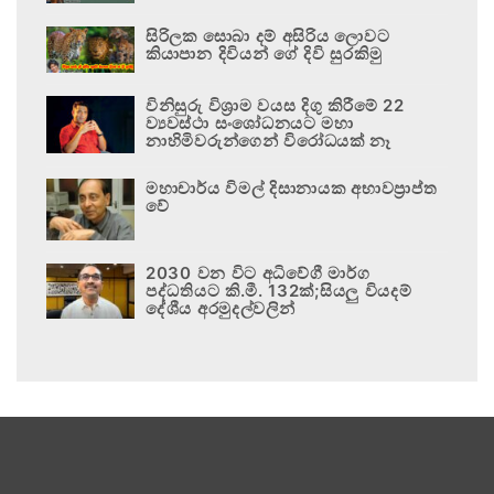
සිරිලක සොබා දම් අසිරිය ලොවට
කියාපාන දිවියන් ගේ දිවි සුරකිමු
විනිසුරු විශ්‍රාම වයස දිගු කිරීමේ 22
ව්‍යවස්ථා සංශෝධනයට මහා
නාහිමිවරුන්ගෙන් විරෝධයක් නෑ
මහාචාර්ය විමල් දිසානායක අභාවප්‍රාප්ත
වේ
2030 වන විට අධිවේගී මාර්ග
පද්ධතියට කි.මී. 132ක්;සියලු වියදම්
දේශීය අරමුදල්වලින්