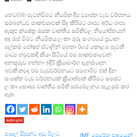
හෙට(08) පැවත්වීමට නියමිත දීප ව්‍යාප්ත වැඩ වර්ජනය
සම්බන්ධව සාකච්ඡාවක් සිදු කිරීමට රාජ්‍ය, අර්ධ රාජ්‍ය
ඇතුළු ක්ෂේත්‍ර රැසක වෘත්තීය සමිතිවල නියෝජිතයන්
අද රැස් වීමට නියමිතය.ලංකා ගුරු සංගමයේ ප්‍රධාන
ලේකම් ජෝෂප් ස්ටාලින් මහතා ඊයේ කොළඹ පැවති
මාධ්‍ය හමුවකදී කියා සිටියේ එම සාකච්ඡාවෙන්
අනතුරුව ගන්නා ඉදිරි ක්‍රියාමාර්ග දැනුම්දෙන
බවකි.තවද එම වැඩවර්ජනයට සමගාමීව එක් දින
සංකේත වැඩ වර්ජනයක් ක්‍රියාත්මක් කිරීමට සමස්ථ
ලංකා සෞඛ්‍ය වෘත්තීය සමිති සම්මේලනය සැළසුම් කර
ඇත.
කාලීන පුවත්
පාසල් සිසුන්ට අඩු මිලට
IMF පෙරේත පාදයෙන්