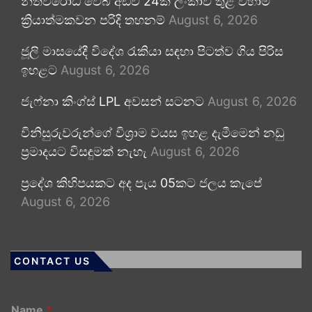
නීතිවිරෝධී වෙබ් අඩවි 24ක් ලංකාව තුළ වහාම
ක්‍රියාත්මකවන පරිදි තහනම්
August 6, 2026
ජූලි මාසයේදී විදේශ රැකියා සඳහා පිටත්ව ගිය පිරිස
ඉහළට
August 6, 2026
ජැෆ්නා කිංග්ස් LPL අවසන් සටනට
August 6, 2026
විනිසුරුවරුන්ගේ විශ්‍රාම වයස ඉහළ දැමීමෙන් නඩු
ප්‍රමාදයට විසඳුමක් නැහැ
August 6, 2026
ප්‍රදේශ කිහිපයකට අද පැය 05කට ජලය කැපේ
August 6, 2026
CONTACT US
Name
*