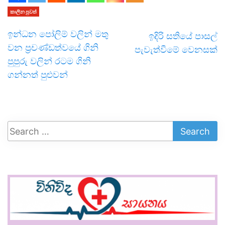
කාලීන පුවත්
ඉන්ධන පෝලිම් වලින් මතු
ඉදිරි සතියේ පාසල්
වන ප්‍රචණ්ඩත්වයේ ගිනි
පැවැත්වීමේ වෙනසක්
පුපුරු වලින් රටම ගිනි
ගන්නත් පුළුවන්