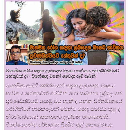
මානසික රෝග සඳහා ලබාදෙන ඖෂධ භාවිතය ප්‍රචණ්ඩත්වයට
හේතුවක් ද?- විශේෂඥ මනෝ වෛද්‍ය රූමි රූබන්
මානසික රෝගී තත්ත්වයන් සඳහා ලබාදෙන ඖෂධ
භාවිතය හේතුවෙන් රෝගීන් හෝ සාමාන්‍ය පුද්ගලයන්
ප්‍රචණ්ඩත්වයට යොමු විය හැකි ද යන්න වර්තමානයේ
රෝගීන්ගේ භාරකරුවන් මෙන්ම පොදු සමාජය තුළ ද
නිරන්තරයෙන් කතාබහට ලක්වන මාතෘකාවකි.
විශේෂයෙන්ම වර්තමාන සිදුවීම් මුල් කොට මාධ්‍ය