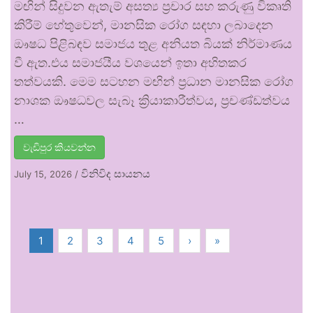
මඟින් සිදුවන ඇතැම් අසත්‍ය ප්‍රචාර සහ කරුණු විකෘති
කිරීම් හේතුවෙන්, මානසික රෝග සඳහා ලබාදෙන
ඖෂධ පිළිබඳව සමාජය තුළ අනියත බියක් නිර්මාණය
වී ඇත.එය සමාජයීය වශයෙන් ඉතා අහිතකර
තත්වයකි. මෙම සටහන මඟින් ප්‍රධාන මානසික රෝග
නාශක ඖෂධවල සැබෑ ක්‍රියාකාරීත්වය, ප්‍රචණ්ඩත්වය
…
වැඩිපුර කියවන්න
විනිවිද සායනය
July 15, 2026
/
1
2
3
4
5
›
»