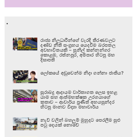
.
රාජ්‍ය නිලධාරීන්ගේ වැරදි තීරණවලට
දණ්ඩ නීති සංග්‍රහය යෙදවීම බරපතල
අවභාවිතයකි – සුනිල් කන්නන්ගර
කොළඹ, රත්නපුර, අම්පාර හිටපු මහ
දිසාපති
ලෝකයේ අඩුවෙන්ම නිදා ගන්නා ජාතිය?
සුරාබදු ආදායම වාර්තාගත ලෙස ඉහළ
යාම සහ ආත්මභක්ෂක උරගයාගේ
කතාව – ආචාර්ය ප්‍රණීත් අභයසුන්දර
හිටපු මානව විද්‍යා මහාචාර්ය
නැව් වලින් බහලුම් මුහුදට පෙරලීම සුළු
පටු දෙයක් නොවේ