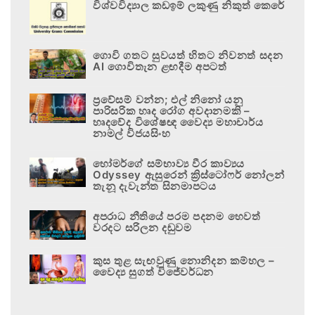
විශ්වවිද්‍යාල කඩඉම් ලකුණු නිකුත් කෙරේ
ගොවි ගතට සුවයත් හිතට නිවනත් සදන
AI ගොවිතැන ළඟදීම අපටත්
ප්‍රවේසම් වන්න; එල් නිනෝ යනු
පාරිසරික හෘද රෝග අවදානමකි –
හෘදවේද විශේෂඥ වෛද්‍ය මහාචාර්ය
නාමල් විජයසිංහ
හෝමර්ගේ සම්භාව්‍ය වීර කාව්‍යය
Odyssey ඇසුරෙන් ක්‍රිස්ටෝෆර් නෝලන්
තැනූ දැවැන්ත සිනමාපටය
අපරාධ නීතියේ පරම පදනම හෙවත්
වරදට සරිලන දඬුවම
කුස තුළ සැඟවුණු නොනිදන කම්හල –
වෛද්‍ය සුගත් විජේවර්ධන