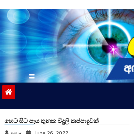
Skip
to
content
vinivida.lk
හෙට සිට පැය තුනක විදුලි කප්පාදුවක්
June 26, 2022
Editor