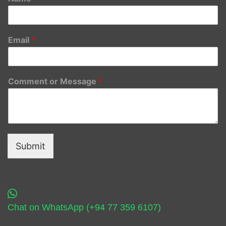
Email
*
Comment or Message
*
Submit
Chat on WhatsApp (+94 77 359 6107)