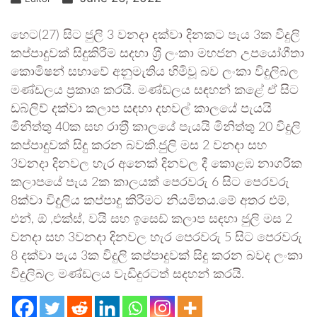
හෙට(27) සිට ජුලි 3 වනදා දක්වා දිනකට පැය 3ක විදුලි
කප්පාදුවක් සිදුකිරීම සදහා ශ‍්‍රී ලංකා මහජන උපයෝගීතා
කොමිෂන් සභාවේ අනුමැතිය හිමිවූ බව ලංකා විදුලිබල
මණ්ඩලය ප‍්‍රකාශ කරයි. මණ්ඩලය සඳහන් කළේ ඒ සිට
ඩබ්ලිව් දක්වා කලාප සඳහා දහවල් කාලයේ පැයයි
මිනිත්තු 40ක සහ රාත‍්‍රී කාලයේ පැයයි මිනිත්තු 20 විදුලි
කප්පාදුවක් සිදු කරන බවකි.ජුලි මස 2 වනදා සහ
3වනදා දිනවල හැර අනෙක් දිනවල දී කොළඹ නාගරික
කලාපයේ පැය 2ක කාලයක් පෙරවරු 6 සිට පෙරවරු
8ක්වා විදුලිය කප්පාදු කිරීමට නියමිතය.මේ අතර එම්,
එන්, ඕ ,එක්ස්, වයි සහ ඉසෙඩ් කලාප සඳහා ජුලි මස 2
වනදා සහ 3වනදා දිනවල හැර පෙරවරු 5 සිට පෙරවරු
8 දක්වා පැය 3ක විදුලි කප්පාදුවක් සිදු කරන බවද ලංකා
විදුලිබල මණ්ඩලය වැඩිදුරටත් සදහන් කරයි.