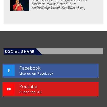
විනිසුරු විශ්‍රාම වයස දිගු කිරීමේ 22
ව්‍යවස්ථා සංශෝධනයට මහා
නාහිමිවරුන්ගෙන් විරෝධයක් නෑ
SOCIAL SHARE
Facebook
Like us on Facebook
Youtube
Subscribe US