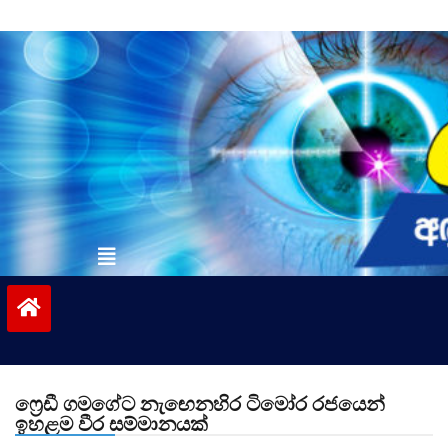
Skip
to
content
vinivida.lk
ෆ්‍රෙඩී ගමගේට නැඟෙනහිර ටිමෝර රජයෙන්
ඉහළම වීර සම්මානයක්