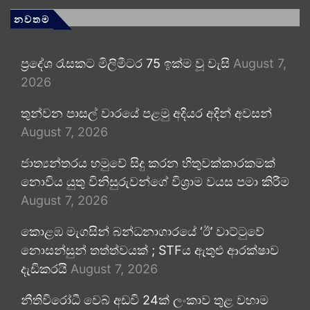
නවතම
ප්‍රදේශ රැසකට මිලිමීටර 75 ඉක්ම වූ වැසි
August 7,
2026
තුන්වන පාසල් වාරයේ පළමු අදියර අදින් අවසන්
August 7, 2026
ජාත්‍යන්තරය හමුවේ සිදු කරන හිතුවක්කාරකමක්
නොවිය යුතු විනිසුරුවන්ගේ විශ්‍රාම වයස පමා කිරීම
August 7, 2026
කොළඹ මැගසින් බන්ධනාගාරයේ ‘ඊ’ වාට්ටුවේ
නොසන්සුන් තත්ත්වයක් ; STFය ඇතුළු ආරක්ෂාව
දැඩිකරයි
August 7, 2026
නීතිවිරෝධී වෙබ් අඩවි 24ක් ලංකාව තුළ වහාම