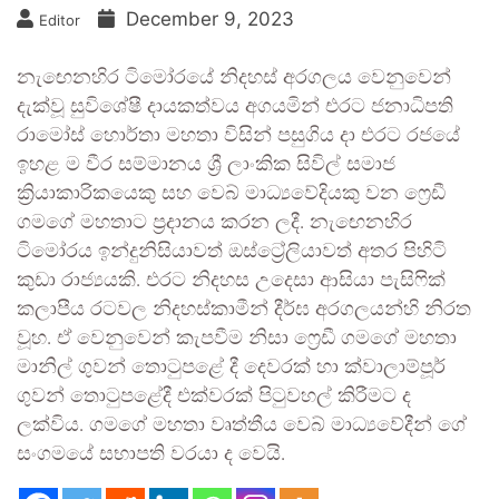
December 9, 2023
Editor
නැඟෙනහිර ටිමෝරයේ නිදහස් අරගලය වෙනුවෙන්
දැක්වූ සුවිශේෂී දායකත්වය අගයමින් එරට ජනාධිපති
රාමෝස් හොර්තා මහතා විසින් පසුගිය දා එරට රජයේ
ඉහළ ම වීර සම්මානය ශ්‍රී ලාංකික සිවිල් සමාජ
ක්‍රියාකාරිකයෙකු සහ වෙබ් මාධ්‍යවේදියකු වන ෆ්‍රෙඩී
ගමගේ මහතාට ප්‍රදානය කරන ලදී. නැඟෙනහිර
ටිමෝරය ඉන්දුනිසියාවත් ඔස්ට්‍රේලියාවත් අතර පිහිටි
කුඩා රාජ්‍යයකි. එරට නිදහස උදෙසා ආසියා පැසිෆික්
කලාපීය රටවල නිදහස්කාමීන් දීර්ඝ අරගලයන්හි නිරත
වූහ. ඒ වෙනුවෙන් කැපවීම නිසා ෆ්‍රෙඩී ගමගේ මහතා
මානිල් ගුවන් තොටුපළේ දී දෙවරක් හා ක්වාලාම්පූර්
ගුවන් තොටුපළේදී එක්වරක් පිටුවහල් කිරීමට ද
ලක්විය. ගමගේ මහතා වෘත්තීය වෙබ් මාධ්‍යවේදීන් ගේ
සංගමයේ සභාපති වරයා ද වෙයි.