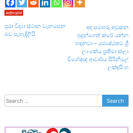
කාලීන පුවත්
පුරා විද්‍යා ස්ථාන වැනසෙන
අද සමහරු අවුකන
බව පැහැදිලියි
බුදුන්ගෙත් කරේ යන්න
හදනවා – ජ්‍යෙෂ්ඨතම ශ්‍රී
ලාංකේය ප්‍රතිමා කලා
විශේෂඥ ආචාර්ය සිරිනිමල්
ලක්දුසිංහ