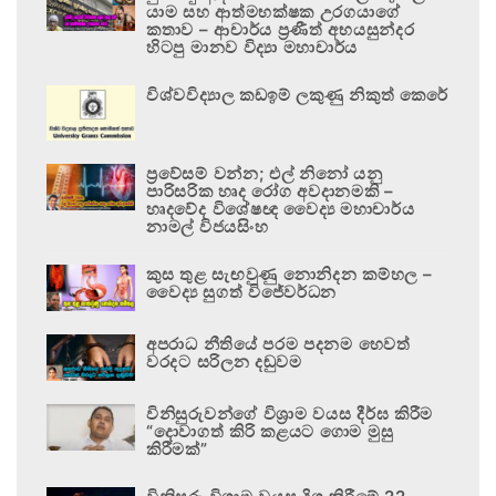
යාම සහ ආත්මභක්ෂක උරගයාගේ
කතාව – ආචාර්ය ප්‍රණීත් අභයසුන්දර
හිටපු මානව විද්‍යා මහාචාර්ය
විශ්වවිද්‍යාල කඩඉම් ලකුණු නිකුත් කෙරේ
ප්‍රවේසම් වන්න; එල් නිනෝ යනු
පාරිසරික හෘද රෝග අවදානමකි –
හෘදවේද විශේෂඥ වෛද්‍ය මහාචාර්ය
නාමල් විජයසිංහ
කුස තුළ සැඟවුණු නොනිදන කම්හල –
වෛද්‍ය සුගත් විජේවර්ධන
අපරාධ නීතියේ පරම පදනම හෙවත්
වරදට සරිලන දඬුවම
විනිසුරුවන්ගේ විශ්‍රාම වයස දීර්ඝ කිරීම
“දොවාගත් කිරි කළයට ගොම මුසු
කිරීමක්”