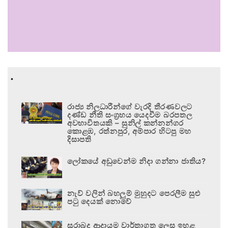
.
රාජ්‍ය නිලධාරීන්ගේ වැරදි තීරණවලට
දණ්ඩ නීති සංග්‍රහය යෙදවීම බරපතල
අවභාවිතයකි – සුනිල් කන්නන්ගර
කොළඹ, රත්නපුර, අම්පාර හිටපු මහ
දිසාපති
ලෝකයේ අඩුවෙන්ම නිදා ගන්නා ජාතිය?
නැව් වලින් බහලුම් මුහුදට පෙරලීම සුළු
පටු දෙයක් නොවේ
සුරාබදු ආදායම වාර්තාගත ලෙස ඉහළ