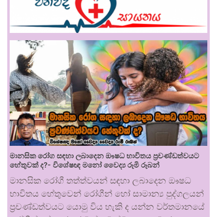
මානසික රෝග සඳහා ලබාදෙන ඖෂධ භාවිතය ප්‍රචණ්ඩත්වයට
හේතුවක් ද?- විශේෂඥ මනෝ වෛද්‍ය රූමි රූබන්
මානසික රෝගී තත්ත්වයන් සඳහා ලබාදෙන ඖෂධ
භාවිතය හේතුවෙන් රෝගීන් හෝ සාමාන්‍ය පුද්ගලයන්
ප්‍රචණ්ඩත්වයට යොමු විය හැකි ද යන්න වර්තමානයේ