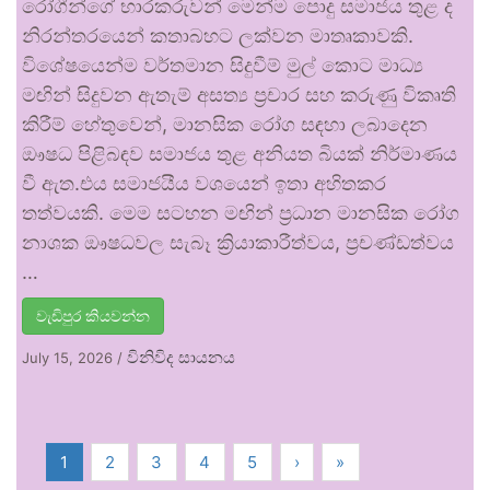
රෝගීන්ගේ භාරකරුවන් මෙන්ම පොදු සමාජය තුළ ද
නිරන්තරයෙන් කතාබහට ලක්වන මාතෘකාවකි.
විශේෂයෙන්ම වර්තමාන සිදුවීම් මුල් කොට මාධ්‍ය
මඟින් සිදුවන ඇතැම් අසත්‍ය ප්‍රචාර සහ කරුණු විකෘති
කිරීම් හේතුවෙන්, මානසික රෝග සඳහා ලබාදෙන
ඖෂධ පිළිබඳව සමාජය තුළ අනියත බියක් නිර්මාණය
වී ඇත.එය සමාජයීය වශයෙන් ඉතා අහිතකර
තත්වයකි. මෙම සටහන මඟින් ප්‍රධාන මානසික රෝග
නාශක ඖෂධවල සැබෑ ක්‍රියාකාරීත්වය, ප්‍රචණ්ඩත්වය
…
වැඩිපුර කියවන්න
විනිවිද සායනය
July 15, 2026
/
1
2
3
4
5
›
»