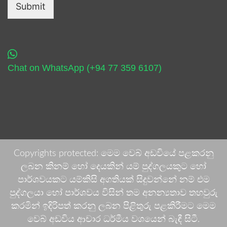
Submit
Chat on WhatsApp (+94 77 359 6107)
Copyrights protected: මෙම වෙබ් අඩවියේ පළකරනු
ලබන කිනම් හෝ දෙයකින් යම් පුද්ගලයකුට හෝ
පාර්ශවයකට යම්කිසි අගතියක් සිදුවන්නේ නම් එම
පුද්ගලයා හෝ පාර්ශවය විසින් තම අනන්‍යතාව තහවුරු
කරමින් ඉදිරිපත් කරනු ලබන පිළිතුරු පළකිරීමට මෙම
වෙබ් අඩවිය ආචාර ධර්මීය වශයෙන් බැඳී සිටී.