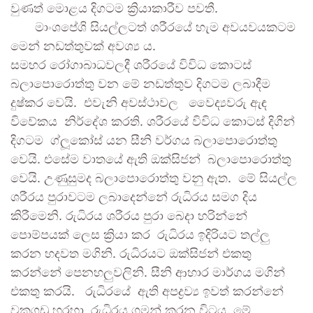
වුණත් මොළය දිගටම ක්‍රියාකාරීව පවතී.
මාංශපේශි සියල්ලටත් ශරීරයේ හැම අවයවයකටම
මෙන් නඩත්තුවක් අවශ්‍ය ය.
සමහර රෝගාබාධවලදී ශරීරයේ විවිධ කොටස්
බලාපොරොත්තු වන මේ නඩත්තුව දිගටම ලබාදීම
දුෂ්කර වෙයි. එවැනි අවස්ථාවල වෛද්‍යවරු ඇඳ
විවේකය නිර්දේශ කරති. ශරීරයේ විවිධ කොටස් දිගින්
දිගටම ග්ලූකෝස් යන සීනි වර්ගය බලාපොරොත්තු
වෙයි. එසේම වාතයේ ඇති ඔක්සිජන් බලාපොරොත්තු
වෙයි. උණුසුමද බලාපොරොත්තු වනු ඇත. මේ සියල්ල
ශරීරය පුරාවටම ලබාදෙන්නේ රුධිරය සමග දිය
කිරීමෙනි. රුධිරය ශරීරය පුරා බෙදා හරින්නේ
පොම්පයක් ලෙස ක්‍රියා කර රුධිරය ඉදිරියට තල්ලු
කරන හදවත මගිනි. රුධිරයට ඔක්සිජන් එකතු
කරන්නේ පෙනහලුවලිනි. සීනි ආහාර මාර්ගය මගින්
එකතු කරයි. රුධිරයේ ඇති අපද්‍රව්‍ය ඉවත් කරන්නේ
වකුගඩු හරහා රුධිරය ගමන් කරන විටය. මේ