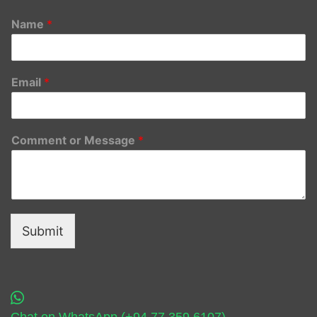
Name
*
Email
*
Comment or Message
*
Submit
Chat on WhatsApp (+94 77 359 6107)