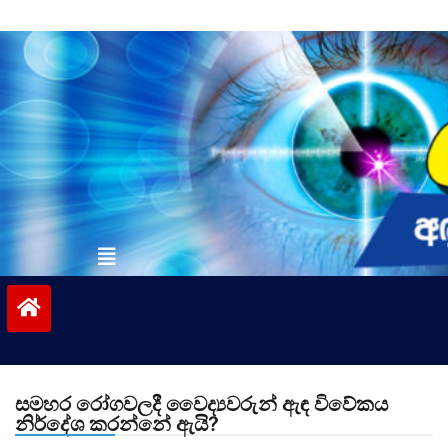
Skip
to
content
vinivida.lk
සමහර රෝගවලදී වෛද්‍යවරුන් ඇඳ විවේකය
නිර්දේශ කරන්නේ ඇයි?