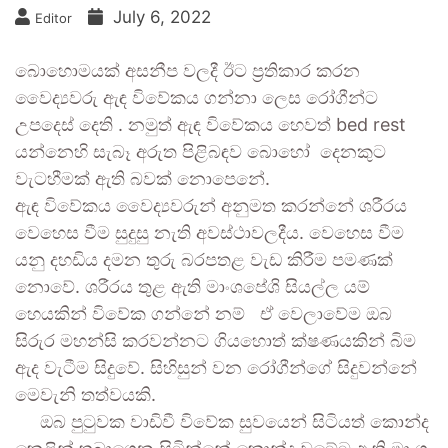
July 6, 2022
Editor
බොහොමයක් අසනීප වලදී ඊට ප්‍රතිකාර කරන
වෛද්‍යවරු ඇඳ විවේකය ගන්නා ලෙස රෝගීන්ට
උපදෙස් දෙති . නමුත් ඇඳ විවේකය හෙවත් bed rest
යන්නෙහි සැබෑ අරුත පිළිබඳව බොහෝ දෙනකුට
වැටහීමක් ඇති බවක් නොපෙනේ.
ඇඳ විවේකය වෛද්‍යවරුන් අනුමත කරන්නේ ශරීරය
වෙහෙස වීම සුදුසු නැති අවස්ථාවලදීය. වෙහෙස වීම
යනු දහඩිය දමන තුරු බරපතළ වැඩ කිරීම පමණක්
නොවේ. ශරීරය තුළ ඇති මාංශපේශි සියල්ල යම්
හෙයකින් විවේක ගන්නේ නම් ඒ වෙලාවේම ඔබ
සිරුර මහන්සි කරවන්නට ගියහොත් ක්ෂණයකින් බිම
ඇද වැටීම සිදුවේ. සිහිසුන් වන රෝගීන්ගේ සිදුවන්නේ
මෙවැනි තත්වයකි.
ඔබ පුටුවක වාඩිවී විවේක සුවයෙන් සිටියත් කොන්ද