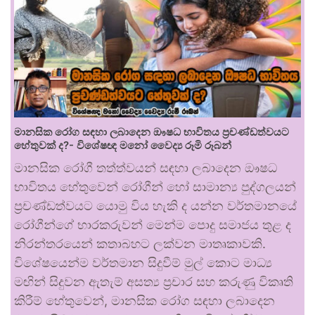
මානසික රෝග සඳහා ලබාදෙන ඖෂධ භාවිතය ප්‍රචණ්ඩත්වයට
හේතුවක් ද?- විශේෂඥ මනෝ වෛද්‍ය රූමි රූබන්
මානසික රෝගී තත්ත්වයන් සඳහා ලබාදෙන ඖෂධ
භාවිතය හේතුවෙන් රෝගීන් හෝ සාමාන්‍ය පුද්ගලයන්
ප්‍රචණ්ඩත්වයට යොමු විය හැකි ද යන්න වර්තමානයේ
රෝගීන්ගේ භාරකරුවන් මෙන්ම පොදු සමාජය තුළ ද
නිරන්තරයෙන් කතාබහට ලක්වන මාතෘකාවකි.
විශේෂයෙන්ම වර්තමාන සිදුවීම් මුල් කොට මාධ්‍ය
මඟින් සිදුවන ඇතැම් අසත්‍ය ප්‍රචාර සහ කරුණු විකෘති
කිරීම් හේතුවෙන්, මානසික රෝග සඳහා ලබාදෙන