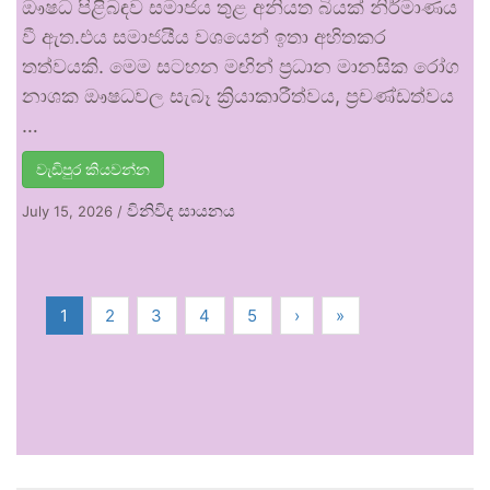
ඖෂධ පිළිබඳව සමාජය තුළ අනියත බියක් නිර්මාණය
වී ඇත.එය සමාජයීය වශයෙන් ඉතා අහිතකර
තත්වයකි. මෙම සටහන මඟින් ප්‍රධාන මානසික රෝග
නාශක ඖෂධවල සැබෑ ක්‍රියාකාරීත්වය, ප්‍රචණ්ඩත්වය
…
වැඩිපුර කියවන්න
විනිවිද සායනය
July 15, 2026
/
1
2
3
4
5
›
»