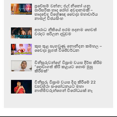
ප්‍රවේසම් වන්න; එල් නිනෝ යනු
පාරිසරික හෘද රෝග අවදානමකි –
හෘදවේද විශේෂඥ වෛද්‍ය මහාචාර්ය
නාමල් විජයසිංහ
අපරාධ නීතියේ පරම පදනම හෙවත්
වරදට සරිලන දඬුවම
කුස තුළ සැඟවුණු නොනිදන කම්හල –
වෛද්‍ය සුගත් විජේවර්ධන
විනිසුරුවන්ගේ විශ්‍රාම වයස දීර්ඝ කිරීම
“දොවාගත් කිරි කළයට ගොම මුසු
කිරීමක්”
විනිසුරු විශ්‍රාම වයස දිගු කිරීමේ 22
ව්‍යවස්ථා සංශෝධනයට මහා
නාහිමිවරුන්ගෙන් විරෝධයක් නෑ