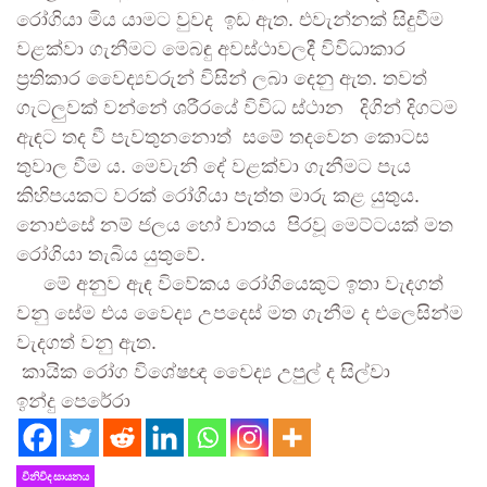
රෝගියා මිය යාමට වුවද ඉඩ ඇත. එවැන්නක් සිදුවීම
වළක්වා ගැනීමට මෙබඳු අවස්ථාවලදී විවිධාකාර
ප්‍රතිකාර වෛද්‍යවරුන් විසින් ලබා දෙනු ඇත. තවත්
ගැටලුවක් වන්නේ ශරීරයේ විවිධ ස්ථාන දිගින් දිගටම
ඇඳට තද වී පැවතුනනොත් සමේ තදවෙන කොටස
තුවාල වීම ය. මෙවැනි දේ වළක්වා ගැනීමට පැය
කිහිපයකට වරක් රෝගියා පැත්ත මාරු කළ යුතුය.
නොඑසේ නම් ජලය හෝ වාතය පිරවූ මෙට්ටයක් මත
රෝගියා තැබිය යුතුවේ.
මේ අනුව ඇඳ විවේකය රෝගියෙකුට ඉතා වැදගත්
වනු සේම එය වෛද්‍ය උපදෙස් මත ගැනීම ද එලෙසින්ම
වැදගත් වනු ඇත.
කායික රෝග විශේෂඥ වෛද්‍ය උපුල් ද සිල්වා
ඉන්දු පෙරේරා
විනිවිද සායනය