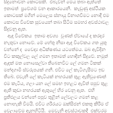
සිදුනොවන කොටසකි. එබැවින් මෙය තබා ඇත්තේ
ඉතාමත් ප්‍රවේශම් වන ආකාරයෙනි. කැඩුණු අස්ථියක
කොටසක් මගින් මෙලෙස ස්නායු විනාශවීමට නොදී එම
කොටස විවේක සුවයෙන් තබා සිටීම සමහර අවස්ථාවල
සිදුවනු ඇත.
ඇඳ විවේකය ඉතාම අවශ්‍ය වුණත් ඒවායේ ද කරදර
නැතුවා නොවේ. මේ හේතු නිසා ඇඳ විවේකය ගත යුතු
වන්නේ ද වෛද්‍ය අධීක්ෂණය යටතේමය. ඔබ ඇවිදින
විට කකුල්වල ලේ ගමන ඉතාමත් හොඳින් සිදුවේ. නමුත්
ඇඳක් මත නොසෙල්වා තිබෙනවිට ලේ ගමන ටිකක්
මන්දගාමී ස්වරූපයක් ගනී. එවිට ලේ කැටිගැසීමට ඉඩ
තිබේ. එවැනි ලේ කැටියක් නහරයක් තුළ ඇතිවුණොත්
එම කැටිය, ගලා යන ලේ සමඟ ඉහළට ඇවිත් පපුව තුළ
ඇති කුඩා නහරයක් ඇතුලේ හිර වෙනු ඇත. එහි
ප්‍රතිඵලය වන්නේ පපුව තුළින් ලේවලට ගමන් කළ
නොහැකි වීමයි. එවිට ශරීරයට ඔක්සිජන් එකතු කිරීම ඒ
වෙලාවේම ඇනහිටියි. මෙවැනි අවස්ථාවකදී එක්වරම