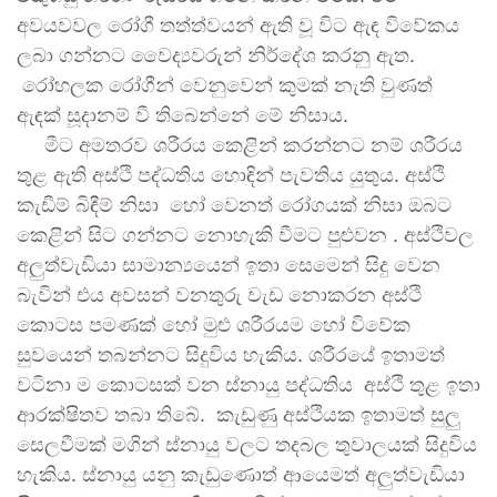
අවයවවල රෝගී තත්ත්වයන් ඇති වූ විට ඇඳ විවේකය
ලබා ගන්නට වෛද්‍යවරුන් නිර්දේශ කරනු ඇත.
රෝහලක රෝගීන් වෙනුවෙන් කුමක් නැති වුණත්
ඇඳක් සූදානම් වී තිබෙන්නේ මේ නිසාය.
මීට අමතරව ශරීරය කෙළින් කරන්නට නම් ශරීරය
තුළ ඇති අස්ථි පද්ධතිය හොඳින් පැවතිය යුතුය. අස්ථි
කැඩීම් බිඳීම් නිසා හෝ වෙනත් රෝගයක් නිසා ඔබට
කෙළින් සිට ගන්නට නොහැකි වීමට පුළුවන . අස්ථිවල
අලුත්වැඩියා සාමාන්‍යයෙන් ඉතා සෙමෙන් සිදු වෙන
බැවින් එය අවසන් වනතුරු වැඩ නොකරන අස්ථි
කොටස පමණක් හෝ මුළු ශරීරයම හෝ විවේක
සුවයෙන් තබන්නට සිදුවිය හැකිය. ශරීරයේ ඉතාමත්
වටිනා ම කොටසක් වන ස්නායු පද්ධතිය අස්ථි තුළ ඉතා
ආරක්ෂිතව තබා තිබේ. කැඩුණු අස්ථියක ඉතාමත් සුලු
සෙලවීමක් මගින් ස්නායු වලට තදබල තුවාලයක් සිදුවිය
හැකිය. ස්නායු යනු කැඩුණොත් ආයෙමත් අලුත්වැඩියා