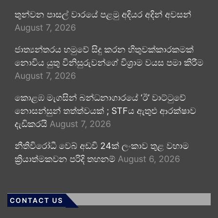
තුන්වන පාසල් වාරයේ පළමු අදියර අදින් අවසන්
August 7, 2026
ජාත්‍යන්තරය හමුවේ සිදු කරන හිතුවක්කාරකමක්
නොවිය යුතු විනිසුරුවන්ගේ විශ්‍රාම වයස පමා කිරීම
August 7, 2026
කොළඹ මැගසින් බන්ධනාගාරයේ ‘ඊ’ වාට්ටුවේ
නොසන්සුන් තත්ත්වයක් ; STFය ඇතුළු ආරක්ෂාව
දැඩිකරයි
August 7, 2026
නීතිවිරෝධී වෙබ් අඩවි 24ක් ලංකාව තුළ වහාම
ක්‍රියාත්මකවන පරිදි තහනම්
August 6, 2026
CONTACT US