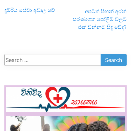
දුම්රිය සේවා අඩාල වේ
අපටත් පිඟන් අරන්
සරණාගත පෝලිම් වලට
එක් වන්නට සිදු වේද?