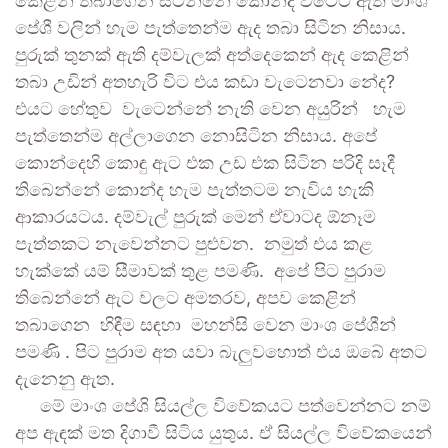
කෙළින් තබාගෙන සිටින්නේ කොන්ද වටේට ඇති මාංශ
පේශී වලින් හැම පැත්තෙන්ම ඇද තබා සිටින නිසාය.
පුරුක් තුනක් ඇති දම්වැලක් අත්දෙකෙන් ඇද කෙළින්
තබා උඩින් අතහැරි විට එය කඩා වැටෙනවා නේද?
එයට හේතුව වැටෙන්නේ නැති වෙන අයුරින් හැම
පැත්තෙන්ම අල්ලාගෙන නොසිටින නිසාය. අපේ
කොන්දෙහි කොඳු ඇට එක උඩ එක සිටින පරිදි සෑදී
තිබෙන්නේ කොන්ද හැම පැත්තටම නැවිය හැකි
ආකාරයටය. දම්වැල් පුරුක් මෙන් ඒවාටද ඕනෑම
පැත්තකට නැවෙන්නට පුළුවන. නමුත් එය කළ
හැක්කේ යම් සීමාවක් තුළ පමණි. අපේ පිට පුරාම
තිබෙන්නේ ඇට වලට අමතරව, අපව කෙළින්
තබාගෙන හිඳීම සඳහා මහන්සි වෙන මාංශ පේශීන්
පමණි . පිට පුරාම අත යවා බැලුවහොත් එය ඔබේ අතට
දැනෙනු ඇත.
මේ මාංශ පේශි සියල්ල විවේකයට පත්වෙන්නට නම්
අප ඇඳක් මත දිගාවී සිටිය යුතුය. ඒ සියල්ල විවේකයෙන්