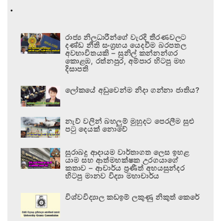
.
රාජ්‍ය නිලධාරීන්ගේ වැරදි තීරණවලට
දණ්ඩ නීති සංග්‍රහය යෙදවීම බරපතල
අවභාවිතයකි – සුනිල් කන්නන්ගර
කොළඹ, රත්නපුර, අම්පාර හිටපු මහ
දිසාපති
ලෝකයේ අඩුවෙන්ම නිදා ගන්නා ජාතිය?
නැව් වලින් බහලුම් මුහුදට පෙරලීම සුළු
පටු දෙයක් නොවේ
සුරාබදු ආදායම වාර්තාගත ලෙස ඉහළ
යාම සහ ආත්මභක්ෂක උරගයාගේ
කතාව – ආචාර්ය ප්‍රණීත් අභයසුන්දර
හිටපු මානව විද්‍යා මහාචාර්ය
විශ්වවිද්‍යාල කඩඉම් ලකුණු නිකුත් කෙරේ