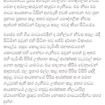
අවශ්‍යතාවය වූයේ අගමැති රනිල්ගේ පෞද්ගලික නිවස
වෙත ද අරගලකරුවන් කැඳවා ගැනීමය. එම නිසා එම
මාධ්‍ය ආයතනය විසින් අගමැති ඉවත් නොවන බව පුන
පුනාම ප්‍රකාශ කළ අතර ඔහුගේ පෞද්ගලික නිවස
ඇත්තේ තර්ස්ටන් විද්‍යාලය අසල බවද කියා සිටියේය.
එසේම එහි ගිය මාධ්‍යවේදීන් ද රනිල්ගේ නිවස අසල රැඳී
සිටිමින් ඔවුන් එහි සිටින බව සජිවි දර්ශන විකාශය
කළේය. පසුව කොළඹට පැමිණි ජනතාවගෙන්
කොටසක් එහි ගෙන්වා ගැනීමට ඔවුන් සමත් වූ අතර
එහි පැමිණි පිරිස් උත්සාහ කළේ ආරක්ෂක වැටවල් කඩා
ගෙන ඇතුලට යාමටය. එය පාලනය කිරීම වෙනුවෙන්
කදුළුගෑස්, ජල ප්‍රහාර එල්ල කළ අතර පිරිස විසිරී යද්දී
අදාළ මාධ්‍ය ආයතනයේ පිරිස ආරක්ෂක අංශ සමඟ
ගැටුමක් ඇති කර ගැනීමට උත්සාහ කළ අතර මාධ්‍ය
ආයතනයේ උගුලට හසුවූ ආරක්ෂක නිලධාරිහු
ස්ථානෝචිත ප්‍රඥාව භාවිතා නොකර මාධ්‍යෙව්දීන්ට පහර
දුන්හ.