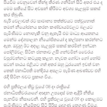
පියවීම වෙනුවෙන් තීන්දු තීරණ ගනිමින් සිටි අතර එය ද
මෙම සතියේ සිට අවසන් කිරීමට අවශ්‍ය සැලසුම් සකස්
කර තිබුණි.
බැරි වෙලාවත් රට සාමාන්‍ය තත්ත්වයට පත්වුහොත්
තමන් නියෝජනය කරන කණ්ඩායම්වලට බලයට
පැමිණිමට නොහැකි වනු ඇතැයි එම මාධ්‍ය ආයතනය
මෙන්ම දේශපාලන නියෝජිතයෝ ද කල්පනා කරන්නට
ඇත. ඔවුහු ඊට අදාළ සැලසුම් සකස් කරමින් ඉන්ධන
පෝලිම්වල සිටින ජනතාව උසි ගන්වමින් වෛරය
වපුරවන්නට කටයුතු කළහ. නැවත ගෝටා ගෝ හෝම්
සටන් පාඨය එළියට ගත් අතර ඔහු ධූරයෙන් ඉවත් වන
තෙක් ජනාධිපති මන්දිරය අසලට පැමිණ අඛණ්ඩව එහි
රැදී සිටින බවට ප්‍රකාශ විය..
එහි ප්‍රතිඵලය තීව්‍ර වූයේ 08 දා රාත්‍රියේ
ජනාධිපතිවරයාගේ අඥාන උපදෙස් මත ඇදිරි නීතිය
පැනවීම නිසාවෙනි. එහි ප්‍රතිඵලය වූයේ 09 දා කොළඹට
පැමිණිමට නියමිතව සිටි පිරිස දෙගුණ තෙගුණ වීමය.