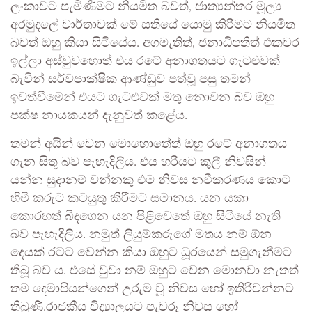
ලංකාවට පැමිණීමට නියමිත බවත්, ජාත්‍යන්තර මූල්‍ය
අරමුදලේ වාර්තාවක් මේ සතියේ යොමු කිරීමට නියමිත
බවත් ඔහු කියා සිටියේය. අගමැතිත්, ජනාධිපතිත් එකවර
ඉල්ලා අස්වුවහොත් එය රටේ අනාගතයට ගැටළුවක්
බැවින් සර්වපාක්ෂික ආණ්ඩුව පත්වූ පසු තමන්
ඉවත්වීමෙන් එයට ගැටළුවක් මතු නොවන බව ඔහු
පක්ෂ නායකයන් දැනුවත් කළේය.
තමන් අයින් වෙන මොහොතේත් ඔහු රටේ අනාගතය
ගැන සිතූ බව පැහැදිලිය. එය හරියට කුලී නිවසින්
යන්න සුදානම් වන්නකු එම නිවස නවීකරණය කොට
හිමි කරුට කටයුතු කිරීමට සමානය. යන යකා
කොරහත් බිඳගෙන යන පිළිවෙතේ ඔහු සිටියේ නැති
බව පැහැදිලිය. නමුත් ලියුම්කරුගේ මතය නම් ඕන
දෙයක් රටට වෙන්න කියා ඔහුට ධූරයෙන් සමුගැනීමට
තිබූ බව ය. එසේ වුවා නම් ඔහුට වෙන මොනවා නැතත්
තම දෙමාපියන්ගෙන් උරුම වූ නිවස හෝ ඉතිරිවන්නට
තිබුණි.රාජකීය විද්‍යාලයට පැවරූ නිවස හෝ