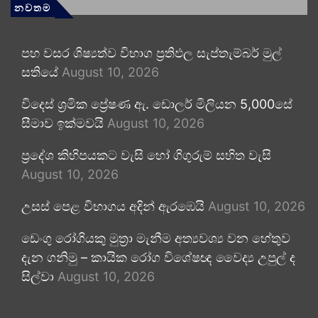
නවතම
පහ වසර ශිෂ්‍යත්ව විභාග ප්‍රතිඵල සැප්තැම්බර් මුල්
සතියේ
August 10, 2026
විදෙස් ශ්‍රමික ප්‍රේෂණ ඇ. ඩොලර් මිලියන 5,000සේ
සීමාව ඉක්මවයි
August 10, 2026
ප්‍රදේශ කිහිපයකට වැසි හෝ ගිගුරුම් සහිත වැසි
August 10, 2026
උසස් පෙළ විභාගය අදින් ඇරඹෙයි
August 10, 2026
ඩෙංගු රෝගියකු ⁣මුත්‍රා මැනීම අත්‍යවශ්‍ය වන හේතුව
දැන ගනිමු – කායික රෝග විශේෂඥ වෛද්‍ය උපුල් ද
සිල්වා
August 10, 2026