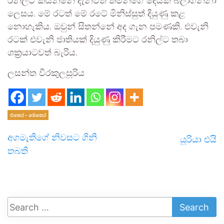
රනිල්ට කියන්නේ දැන්වත් තමන්ගේ දෙයක් බලාගන්නා
ලෙසය. මේ රටත් මේ රටේ මිනිස්සුත් දියුණු කළ
නොහැකිය. ඔවුන් සිතන්නේ අද ගැන පමණකි. එවැනි
රටක් එවැනි ජාතියක් දියුණු කිරීමට රනිල්ට තබා
ශක්‍රයාටවත් බැරිය.
ලසන්ත වීරකුලසූරිය
එතෙර - මෙතෙර
අගමැතිගේ නිවසට ගිනි
යූරියා එයි
තබති