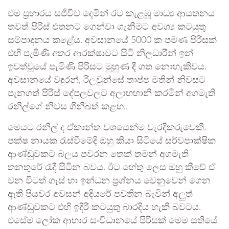
එම ප්‍රහාරය සජීවිව දෙමින් රට කැළඹූ මාධ්‍ය ආයතනය
තවත් පිරිස් එතනට ගෙන්වා ගැනීමට අවශ්‍ය කටයුතු
සම්පාදනය කළේය. අවසානයේ 5000 ක පමණ පිරිසක්
එහි පැමිණි අතර ආරක්ෂාවට සිටි නිලධාරීන් ඉන්
ඉවත්වූයේ පැමිණි පිරිසට මුහුණ දී ගත නොහැකිවය.
අවසානයේ වඳුරන්, රිලවුන්සේ තාප්ප මතින් නිවසට
පැනගත් පිරිස් දේපලවලට අලාභහානි කරමින් අගමැති
රනිල්ගේ නිවස ගිනිබත් කළහ..
මෙයට රනිල් ද ඒකාන්ත වශයෙන්ම වැරදිකරුවෙකි.
පක්ෂ නායක රැස්වීමේදි ඔහු කියා සිටියේ සර්වපාක්ෂික
ආණ්ඩුවකට බලය පවරන තෙක් තමන් අගමැති
තනතුරේ රැදී සිටින බවය. ඊට හේතු ලෙස ඔහු කීවේ ඒ
වන විටත් ගෑස් හා ඉන්ධන ප්‍රශ්නය වෙනුවෙන් ගෙන
ඇති පියවර අවසන් අදියරේ පවතින බැවින් අලුත්
ආණ්ඩුවකට එහි ඉදිරි කටයුතු බාරදිය හැකි බවටය.
එසේම ලෝක ආහාර සංවිධානයේ පිරිසක් මෙම සතියේ