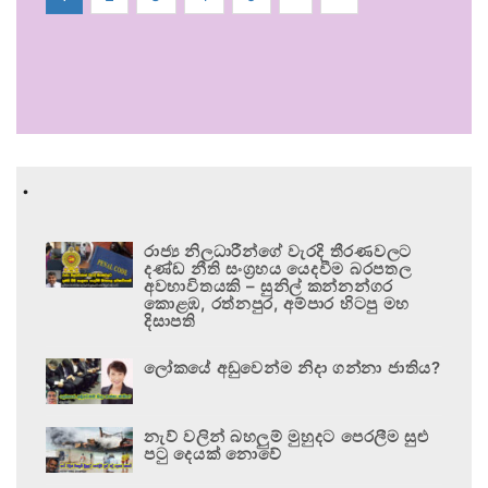
.
රාජ්‍ය නිලධාරීන්ගේ වැරදි තීරණවලට
දණ්ඩ නීති සංග්‍රහය යෙදවීම බරපතල
අවභාවිතයකි – සුනිල් කන්නන්ගර
කොළඹ, රත්නපුර, අම්පාර හිටපු මහ
දිසාපති
ලෝකයේ අඩුවෙන්ම නිදා ගන්නා ජාතිය?
නැව් වලින් බහලුම් මුහුදට පෙරලීම සුළු
පටු දෙයක් නොවේ