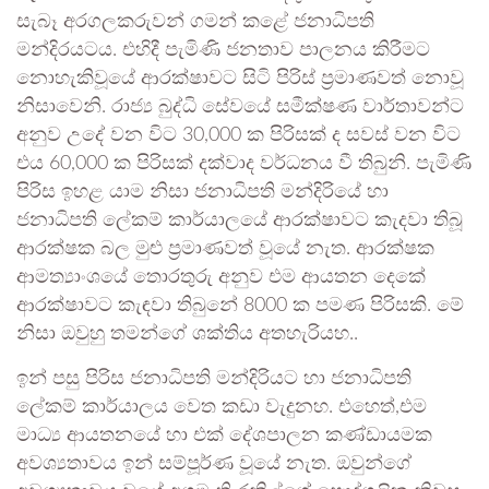
සැබෑ අරගලකරුවන් ගමන් කළේ ජනාධිපති
මන්දිරයටය. එහිදී පැමිණි ජනතාව පාලනය කිරීමට
නොහැකිවූයේ ආරක්ෂාවට සිටි පිරිස් ප්‍රමාණවත් නොවූ
නිසාවෙනි. රාජ්‍ය බුද්ධි සේවයේ සමීක්ෂණ වාර්තාවන්ට
අනුව උදේ වන විට 30,000 ක පිරිසක් ද සවස් වන විට
එය 60,000 ක පිරිසක් දක්වාද වර්ධනය වී තිබුනි. පැමිණි
පිරිස ඉහළ යාම නිසා ජනාධිපති මන්දිරියේ හා
ජනාධිපති ලේකම් කාර්යාලයේ ආරක්ෂාවට කැදවා තිබූ
ආරක්ෂක බල මුළු ප්‍රමාණවත් වූයේ නැත. ආරක්ෂක
ආමත්‍යාංශයේ තොරතුරු අනුව එම ආයතන දෙකේ
ආරක්ෂාවට කැඳවා තිබුනේ 8000 ක පමණ පිරිසකි. මේ
නිසා ඔවුහු තමන්ගේ ශක්තිය අතහැරියහ..
ඉන් පසු පිරිස ජනාධිපති මන්දිරියට හා ජනාධිපති
ලේකම් කාර්යාලය වෙත කඩා වැදුනහ. එහෙත්,එම
මාධ්‍ය ආයතනයේ හා එක් දේශපාලන කණ්ඩායමක
අවශ්‍යතාවය ඉන් සම්පූර්ණ වූයේ නැත. ඔවුන්ගේ