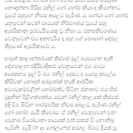
එක් කළේය. ගෝඨා ගෝ හෝම් කියා කීමේ අරමුණ
නොදන්නා පිරිස රනිල් ගෝ හෝම් කියා ද කියන්නට
වූයේ ඔහුගේ නිවස අසලට පැමිණ ය. ගෝඨා ගෝ හෝම්
යනුවෙන් සටන් පාඨයක් නිර්මාණය වූයේ ඔහු
ඇමරිකානු පුරවැසියෙකු වූ නිසා ය. ජනපතිවරණය
වෙනුවෙන් එය අතහැරිය ද ඔහු ගේ බොහෝ දේපල
තිබුණේ ඇමරිකාවේ ය.
නමුත් කාලාන්තරයක් තිස්සේ මුල් බැසගෙන ඇති
දේශපාලන එදිරිවාදිකම් වෙනුවෙන් එම මාධ්‍ය
ආයතනය මුල් වී එය රනිල් දෙසට ද යොමු කළේය.
කිසිවක් නොදත් අරමුණක් නැති ආර්ථික
අමාරුකම්වලින් හෙම්බත්ව සිටින ජනතාව එය හිස්
මුදුනින් පිළිගත්තෝය. ඔවුන් රනිල් කාලයක් තිස්සේ
පදිංචිව සිටින පාරම්පරික නිවස අසලට පැමිණ රනිල්
ගෝ හෝම් යැයි කීවෝය. ඒ රනිල් වෙනුවෙන් වන
වෙනම විරෝධාතා පාඨයක් වත් සකස් වී නොතිබූ
බැවිනි. මැයි 09 දා ගෝල්ෆේස් අරගල බිමට දියත් වූ