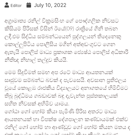
July 10, 2022
Editor
අග්‍රාමාත්‍ය රනිල් වික්‍රමසිංහ ගේ පෞද්ගලික නිවසට
කිසියම් පිරිසක් විසින් ඊයේ(09) රාත්‍රියේ ගිනි තබන
ලදී.එම සිද්ධිය සම්බන්ධයෙන් පුද්ගලයන් තිදෙනෙකු
කොල්ලුපිටිය පොලීසිය මගින් අත්අඩංගුවට ගෙන
ඇතැයි පොලිස් මාධ්‍ය ප්‍රකාශක ජ්‍යෙෂ්ඨ පොලිස් අධිකාරී
නීතිඥ නිහාල් තල්දූව කියයි.
මෙම සිදුවීමත් සමඟ අප රටේ මාධ්‍ය ආයතනයක්
සෘජුවම සම්බන්ධ බවක් ද පැවසෙයි. අවසාන ප්‍රතිඵලය
වූයේ කොළඹ රාජකීය විද්‍යාලයට අනාගතයේ හිමිවීමට
තිබූ බුද්ධිමය ගබඩාවක් බඳු දැවැන්ත පුස්තකාලයක්
සහිත නිවසක් අහිමිව යාමය.
ගෝඨා ගෝ හෝම් කියා පැමිණි පිරිස අතරට මාධ්‍ය
ආයතනයක් හා විපක්ෂ දේශපාලන කණ්ඩායමක් එක්ව
රනිල් ගෝ හෝම් හා ආණ්ඩුව ගෝ හෝම් කියන මතය ද