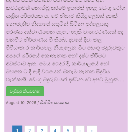
කවරදාවත් නොතිබූ තරමේ ඉතාමත් ඉහළ ඩෙංගු රෝග
ආශ්‍රිත පරිසරයක ය. මේ නිසාම කිසිදු ලෙඩක් දුකක්
නොමැතිව නිදහසේ සතුටින් සිටිනා පුද්ගලයකු
මරණය දක්වා රැගෙන යෑමට හැකි වාතාවරණයක් අද
වනවිට නිර්මාණය වී තිබේ. දවසේ දිවා කල
විවිධාකාර කාර්යවල නියැලෙන විට ඩෙංගු මදුරුවකුට
අපගේ ශරීරයේ කොතැනක හෝ දෂ්ට කිරීමට
අවස්ථාව ඇත. මෙය ගෙදර දී, කාර්යාලයේ හෝ
මඟතොට දී ආදී වශයෙන් ඕනෑම තැනක සිදුවිය
හැක්කකි. ඩෙංගු මදුරුවාගේ දෂ්ටනයට අපට මුහුණ …
වැඩිපුර කියවන්න
විනිවිද සායනය
August 10, 2026
/
1
2
3
4
5
›
»