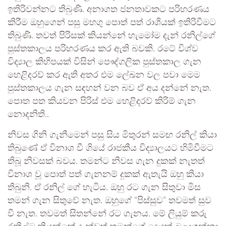
ඉතිරිවන්නට තිබුණි. අනාගත ජනතාවකට පරිහරණය
කිරීම ඔහුගෙන් පසු මහගු පොත් පත් රාශියක් ඉතිරිවීමට
තිබුණි. තවත් පිරිසක් කියන්නේ හැමෝම දැන් රනිල්ගේ
පුස්තකාලය පරිහරණය කර ඇති බවකි. රටේ විශ්ව
විද්‍යාල කිහිපයක් විසින් පෞද්ගලික පුස්තකාල ගැන
හෙළිදරව් කර ඇති අතර එම ලේඛන වල පවා මෙම
පුස්තකාලය ගැන සඳහන් වන බව ඒ අය දන්නේ නැත.
පොත පත කියවන පිරිස් එම හෙළිදරව් කිරිම් ගැන
නොදනිති..
නිවස ගිනි ගැනීමෙන් පසු සිය මිතුරන් සමඟ රනිල් කියා
තිබුණේ ඒ විනාශ වී ගියේ රාජකීය විද්‍යාලයට හිමිවීමට
තිබූ නිවසක් බවය. තමන්ට නිවස ගැන දුකක් නැතත්
විනාශ වූ පොත් පත් ගැනනම් දුකක් ඇතැයි ඔහු කියා
තිබුනි. ඒ රනිල් ගේ හැටිය. ඔහු රට ගැන සිතුවා මිස
තමන් ගැන සිතුවේ නැත. ඔහුගේ “පිස්සුව” තවමත් සුව
වී නැත. තවමත් සිතන්නේ රට ගැනය. මේ ලියුම් කරු