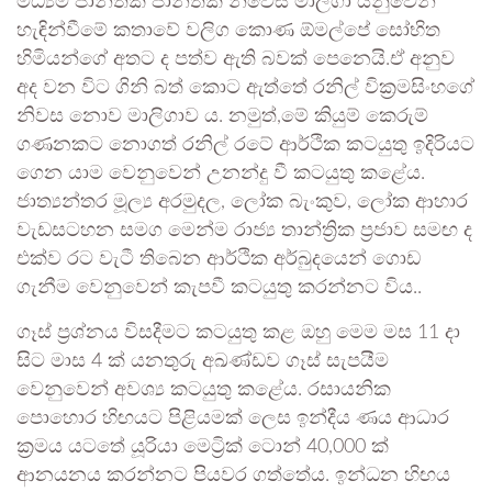
මධ්‍යම පාන්තික පාන්තික නිවෙස් මාලිගා යනුවෙන්
හැඳින්වීමේ කතාවේ වලිග කොණ ඕමල්පේ සෝභිත
හිමියන්ගේ අතට ද පත්ව ඇති බවක් පෙනෙයි.ඒ අනුව
අද වන විට ගිනි බත් කොට ඇත්තේ රනිල් වික්‍රමසිංහගේ
නිවස නොව මාලිගාව ය. නමුත්,මේ කියුම් කෙරුම්
ගණනකට නොගත් රනිල් රටේ ආර්ථික කටයුතු ඉදිරියට
ගෙන යාම වෙනුවෙන් උනන්දු වී කටයුතු කළේය.
ජාත්‍යන්තර මූල්‍ය අරමුදල, ලෝක බැංකුව, ලෝක ආහාර
වැඩසටහන සමග මෙන්ම රාජ්‍ය තාන්ත්‍රික ප්‍රජාව සමඟ ද
එක්ව රට වැටී තිබෙන ආර්ථික අර්බුදයෙන් ගොඩ
ගැනීම වෙනුවෙන් කැපවී කටයුතු කරන්නට විය..
ගෑස් ප්‍රශ්නය විසදීමට කටයුතු කළ ඔහු මෙම මස 11 දා
සිට මාස 4 ක් යනතුරු අඛණ්ඩව ගෑස් සැපයීම
වෙනුවෙන් අවශ්‍ය කටයුතු කළේය. රසායනික
පොහොර හිඟයට පිළියමක් ලෙස ඉන්දීය ණය ආධාර
ක්‍රමය යටතේ යූරියා මෙට්‍රික් ටොන් 40,000 ක්
ආනයනය කරන්නට පියවර ගත්තේය. ඉන්ධන හිඟය