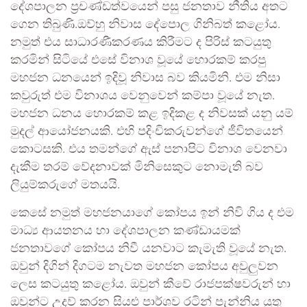
දේශපාලන ප්‍රචණ්ඩත්වයෙන් පසු ජනතාව නීතිය අතට
ගෙන තිබුණි.ඔව්හු නිවාස දේපොල ගිනිබත් කළෝය.
නමුත් එය සාධාරණීකරණය කිරීමට ද පිරිස් කටයුතු
කරමින් සිටියේ එසේ විනාශ වූයේ හොරකම් කරපු
මහජන ධනයෙන් ඉදිවූ නිවාස බව කියමිනි. එම නිසා
කවුරුත් එම විනාශය වෙනුවෙන් කම්පා වූයේ නැත.
මහජන ධනය හොරකම් කළ ඉදිකළ ද නිවසක් යනු යම්
මුදල් ආයෝජනයකි. එහි පදිංචිකරුවන්ගේ ජීවිතයෙන්
කොටසකි. එය තමන්ගේ ඇස් පනාපිට විනාශ වෙනවා
දැකීම තරම් වේදනාවක් මිනිසෙකුට නොමැති බව
ලියුම්කරුගේ මතයයි.
කෙසේ නමුත් මහජනයාගේ කෝපය ඉන් නිවි ගිය ද එම
මාධ්‍ය ආයතනය හා දේශපාලන කණ්ඩායමක්
ජනතාවගේ කෝපය නිවී යනවාට කැමැති වූයේ නැත.
ඔවුන් දිගින් දිගටම නැවත මහජන කෝපය අවුලුවන
ලෙස කටයුතු කළෝය. ඔවුන් කීවේ රාජපක්ෂවරුන් හා
ඔවුන්ට උදව් කරන සියළු පාර්ශව රටින් පැන්නිය යුතු