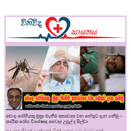
ඩෙංගු රෝගියකු ⁣මුත්‍රා මැනීම අත්‍යවශ්‍ය වන හේතුව දැන ගනිමු –
කායික රෝග විශේෂඥ වෛද්‍ය උපුල් ද සිල්වා
අද අප ජීවත් වන්නේ මින් පෙර මේ රටේ අන්