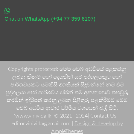
Chat on WhatsApp (+94 77 359 6107)
Copyrights protected: මෙම වෙබ් අඩවියේ පළකරනු
ලබන කිනම් හෝ දෙයකින් යම් පුද්ගලයකුට හෝ
පාර්ශවයකට යම්කිසි අගතියක් සිදුවන්නේ නම් එම
පුද්ගලයා හෝ පාර්ශවය විසින් තම අනන්‍යතාව තහවුරු
කරමින් ඉදිරිපත් කරනු ලබන පිළිතුරු පළකිරීමට මෙම
වෙබ් අඩවිය ආචාර ධර්මීය වශයෙන් බැඳී සිටී.
'www.vinivida.lk' © 2021- 2024| Contact Us -
editor.vinivida@gmail.com |
Design & develop by
AmpleThemes