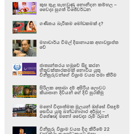
කුස තුළ සැඟවුණු නොනිදන කම්හල –
වෛද්‍ය සුගත් විජේවර්ධන
ගණිතය බැරිකම මෝඩකමක් ද?
මහාචාර්ය විමල් දිසානායක අභාවප්‍රාප්ත
වේ
ජාත්‍යන්තරය හමුවේ සිදු කරන
හිතුවක්කාරකමක් නොවිය යුතු
විනිසුරුවන්ගේ විශ්‍රාම වයස පමා කිරීම
සිරිලක සොබා දම් අසිරිය ලොවට
කියාපාන දිවියන් ගේ දිවි සුරකිමු
මනෝ විද්‍යාත්මක මූලයන් ඔස්සේ විසඳුම්
සෙවිය යුතු බන්ධනාගාර අර්බුද –
විශේෂඥ මනෝ වෛද්‍ය රූමි රූබන්
විනිසුරු විශ්‍රාම වයස දිගු කිරීමේ 22
ව්‍යවස්ථා සංශෝධනයට මහා