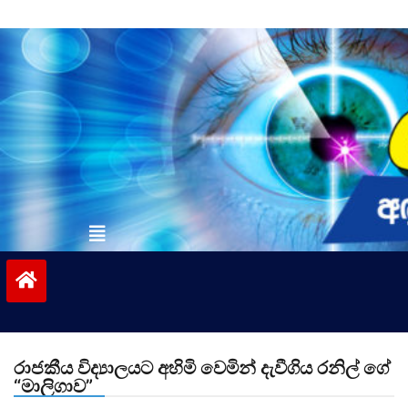
Skip
to
content
vinivida.lk
රාජකීය විද්‍යාලයට අහිමි වෙමින් දැවීගිය රනිල් ගේ
“මාලිගාව”