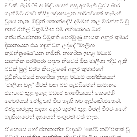
බවකි. මැයි 09 දා සිද්ධියෙන් පසු අගමැති ධූරය බාර
ගැනීමට රටේ කිසිදු දේශපාලන පාර්ශවයක් කැමැති
වූයේ නැත. ඔවුන් කොන්දේසි දමමින් කල් මරන්නට වූ
අතර රනිල් වික්‍රමසිංහ එම අභියෝගය බාර
ගත්තේය.ජනතා විමුක්ති පෙරමුණු නායක අනුර කුමාර
දිසානායක එය හඳුන්වන ලද්දේ “මාලිගා
කුමන්ත්‍රණය”යන නමිනි. නාගරික ඉහළ මධ්‍යම
පාන්තික පරම්පරා සඳහා නිවෙස් මිස මාලිගා ඉදිව ඇති
බවක් මුල් වරට කියැවුණේ අනුර කුමාරගේ
මුවිනි.මෙසේ නාගරික ඉහළ මධ්‍යම පාන්තිකයන්
“මාලිගා වල” ජීවත් වන බව පැවසීමෙන් සාමාන්‍ය
ජනතාව තුළ ඉහළ මධ්‍යම නාගරිකයන් කෙරෙහි
වෛරයක් මෝදු කර විය හැකි බව ඇත්තකි.එහෙත්,
එබඳු කටයුතු සඳහා අනුර කුමාර තුළ විමල් වීරවංශගේ
හැකියාවෙන් දහයෙන් පංගුවක් වත් නැත.
ඒ කෙසේ හෝ ජනකාන්ත වාදයට “ෂෝට් කට්”එකක් වූ