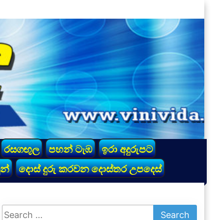
රසගඟුල
පහන් ටැඹ
ඉරා අදුරුපට
න්
දොස් දුරු කරවන දොස්තර උපදෙස්