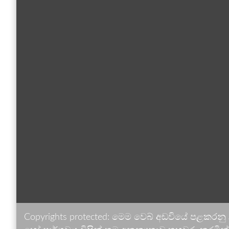
Copyrights protected: මෙම වෙබ් අඩවියේ පළකරනු