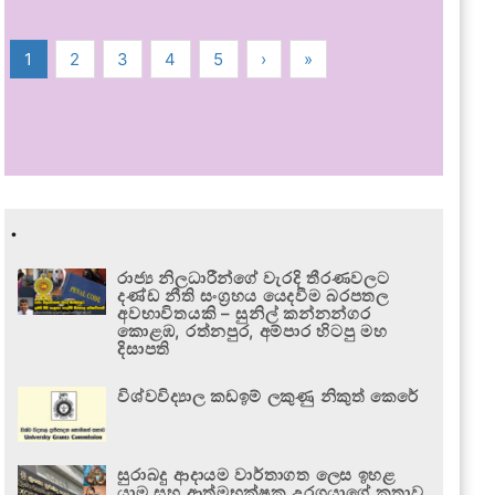
1
2
3
4
5
›
»
.
රාජ්‍ය නිලධාරීන්ගේ වැරදි තීරණවලට
දණ්ඩ නීති සංග්‍රහය යෙදවීම බරපතල
අවභාවිතයකි – සුනිල් කන්නන්ගර
කොළඹ, රත්නපුර, අම්පාර හිටපු මහ
දිසාපති
විශ්වවිද්‍යාල කඩඉම් ලකුණු නිකුත් කෙරේ
සුරාබදු ආදායම වාර්තාගත ලෙස ඉහළ
යාම සහ ආත්මභක්ෂක උරගයාගේ කතාව