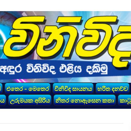
්
එතෙර - මෙතෙර
විනිවිද සායනය
හරිත දනව්ව
කය
උරුමයක අසිරිය
නිතර නොඇසෙන කතා
කාටූ