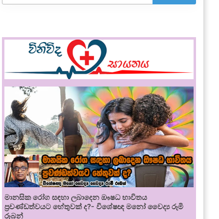
මානසික රෝග සඳහා ලබාදෙන ඖෂධ භාවිතය
ප්‍රචණ්ඩත්වයට හේතුවක් ද?- විශේෂඥ මනෝ වෛද්‍ය රූමි
රූබන්