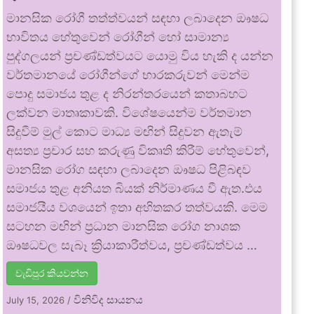
මානසික රෝගී තත්ත්වයන් සඳහා ලබාදෙන ඖෂධ
භාවිතය හේතුවෙන් රෝගීන් හෝ සාමාන්‍ය
පුද්ගලයන් ප්‍රචණ්ඩත්වයට යොමු විය හැකි ද යන්න
වර්තමානයේ රෝගීන්ගේ භාරකරුවන් මෙන්ම
පොදු සමාජය තුළ ද නිරන්තරයෙන් කතාබහට
ලක්වන මාතෘකාවකි. විශේෂයෙන්ම වර්තමාන
සිදුවීම් මුල් කොට මාධ්‍ය මඟින් සිදුවන ඇතැම්
අසත්‍ය ප්‍රචාර සහ කරුණු විකෘති කිරීම් හේතුවෙන්,
මානසික රෝග සඳහා ලබාදෙන ඖෂධ පිළිබඳව
සමාජය තුළ අනියත බියක් නිර්මාණය වී ඇත.එය
සමාජයීය වශයෙන් ඉතා අහිතකර තත්වයකි. මෙම
සටහන මඟින් ප්‍රධාන මානසික රෝග නාශක
ඖෂධවල සැබෑ ක්‍රියාකාරීත්වය, ප්‍රචණ්ඩත්වය …
වැඩිපුර කියවන්න
විනිවිද සායනය
July 15, 2026
/