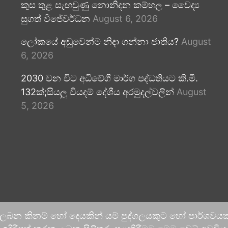
කුස තුළ සැඟවුණු නොනිදන කම්හල – වෛද්‍ය
සුගත් විජේවර්ධන
August 6, 2026
ලෝකයේ අඩුවෙන්ම නිදා ගන්නා ජාතිය?
August
6, 2026
2030 වන විට අධිවේගී මාර්ග පද්ධතියට කි.මී.
132ක්;සියලු වියදම් දේශීය අරමුදල්වලින්
August
5, 2026
 ලබන කිනම් හෝ දෙයකින් යම් පුද්ගලයකුට හෝ පාර්ශවයකට