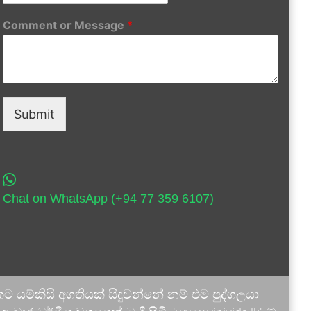
Comment or Message
*
Submit
Chat on WhatsApp (+94 77 359 6107)
 යම්කිසි අගතියක් සිදුවන්නේ නම් එම පුද්ගලයා