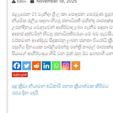
November 19, 2025
Editor
එළැඹෙන 21 වැනිදා ශ්‍රී ලංකා පොදුජන පෙරමුණ ප්‍රම
නියමිත රැලිය සඳහා හිටපු ජනාධිපති මහින්ද රාජපක
උපන්දිනය වෙනුවෙන් ආශිර්වාද ලබා ගැනීම සඳහා මහ
අදහස් දක්වමින් හිටපු ජනාධිපතිවරයා මේ බව පැවසීය
වර්තමාන ආණ්ඩුව සිදුකරනු ලබන ජනතා විරෝධී ක්‍ර
පසුගිය දිනයෙක පාර්ලිමේන්තු මන්ත්‍රී නාමල් රාජ
පියාගේ ආශීර්වාදය හිමි වන මුත් ඔහු ඊට සහභාගී 
කාලීන පුවත්
සූදු ක්‍රීඩා නියාමන අධිකාරී පනත ක්‍රියාත්මක කිරීමට
රජය දින දෙයි