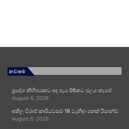
නවතම
ප්‍රදේශ කිහිපයකට අද පැය 05කට ජලය කැපේ
August 6, 2026
අකිල විරාජ් කාරියවසම් 18 වැනිදා තෙක් රිමාන්ඩ්
August 6, 2026