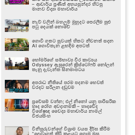
– ආචාර්ය ප්‍රණීත් අභයසුන්දර හිටපු
මානව විද්‍යා මහාචාර්ය
නැව් වලින් බහලුම් මුහුදට පෙරලීම සුළු
පටු දෙයක් නොවේ
ගොවි ගතට සුවයත් හිතට නිවනත් සදන
AI ගොවිතැන ළඟදීම අපටත්
හෝමර්ගේ සම්භාව්‍ය වීර කාව්‍යය
Odyssey ඇසුරෙන් ක්‍රිස්ටෝෆර් නෝලන්
තැනූ දැවැන්ත සිනමාපටය
අපරාධ නීතියේ පරම පදනම හෙවත්
වරදට සරිලන දඬුවම
ප්‍රවේසම් වන්න; එල් නිනෝ යනු පාරිසරික
හෘද රෝග අවදානමකි – හෘදවේද
විශේෂඥ වෛද්‍ය මහාචාර්ය නාමල්
විජයසිංහ
විනිසුරුවන්ගේ විශ්‍රාම වයස දීර්ඝ කිරීම
“දොවාගත් කිරි කළයට ගොම මුසු