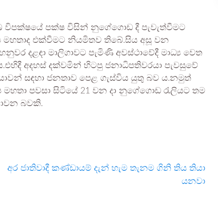
ුඛ විපක්ෂයේ පක්ෂ විසින් නුගේගොඩ දී පැවැත්වීමට
්ෂ මහතාද එක්වීමට නියමිතව තිබේ.සිය අසූ වන
නුවර දළඳා මාලිගාවට පැමිණි අවස්ථාවේදී මාධ්‍ය වෙත
.එහිදී අදහස් දක්වමින් හිටපු ජනාධිපතිවරයා පැවසුවේ
ියාවන් සඳහා ජනතාව පෙළ ගැස්විය යුතු බව ය.නමුත්
පක්ෂ මහතා පවසා සිටියේ 21 වන දා නුගේගොඩ රැලියට තම
නොවන බවකි.
අර ජාතිවාදී කණ්ඩායම් දැන් හැම තැනම ගිනි තිය තියා
යනවා