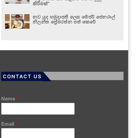
කිරීමක්”
නව යුද හමුදාපති ලෙස මේජර් ජෙනරාල්
නිලන්ත ප්‍රේමරත්න පත් කෙරේ
CONTACT US
Name
*
Email
*