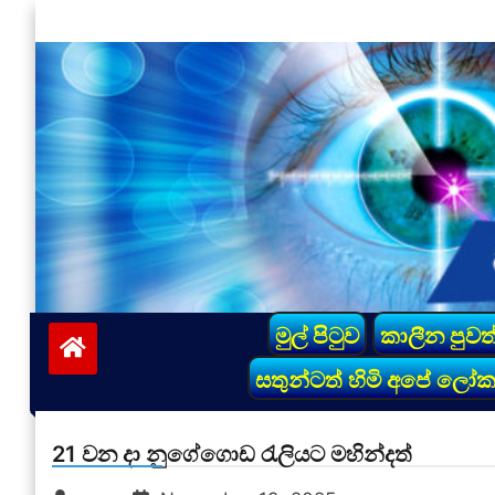
Skip
to
content
vinivida.lk
මුල් පිටුව
කාලීන පුවත
සතුන්ටත් හිමි අපේ ලෝ
21 වන දා නුගේගොඩ රැලියට මහින්දත්