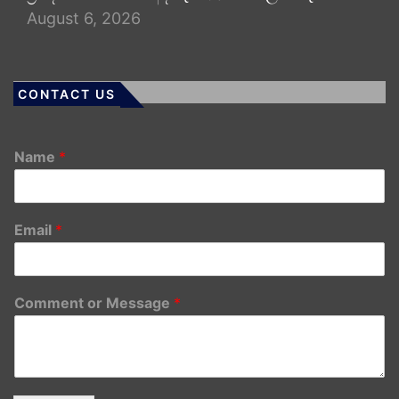
August 6, 2026
CONTACT US
Name
*
Email
*
Comment or Message
*