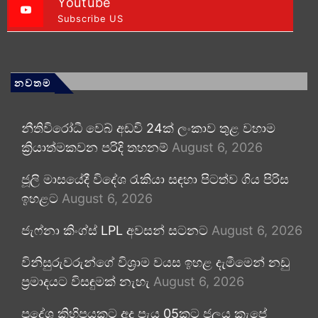
Youtube
Subscribe US
නවතම
නීතිවිරෝධී වෙබ් අඩවි 24ක් ලංකාව තුළ වහාම
ක්‍රියාත්මකවන පරිදි තහනම්
August 6, 2026
ජූලි මාසයේදී විදේශ රැකියා සඳහා පිටත්ව ගිය පිරිස
ඉහළට
August 6, 2026
ජැෆ්නා කිංග්ස් LPL අවසන් සටනට
August 6, 2026
විනිසුරුවරුන්ගේ විශ්‍රාම වයස ඉහළ දැමීමෙන් නඩු
ප්‍රමාදයට විසඳුමක් නැහැ
August 6, 2026
ප්‍රදේශ කිහිපයකට අද පැය 05කට ජලය කැපේ