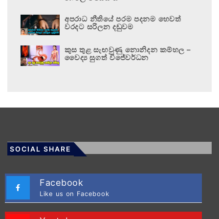
අපරාධ නීතියේ පරම පදනම හෙවත්
වරදට සරිලන දඬුවම
කුස තුළ සැඟවුණු නොනිදන කම්හල –
වෛද්‍ය සුගත් විජේවර්ධන
SOCIAL SHARE
Facebook
Like us on Facebook