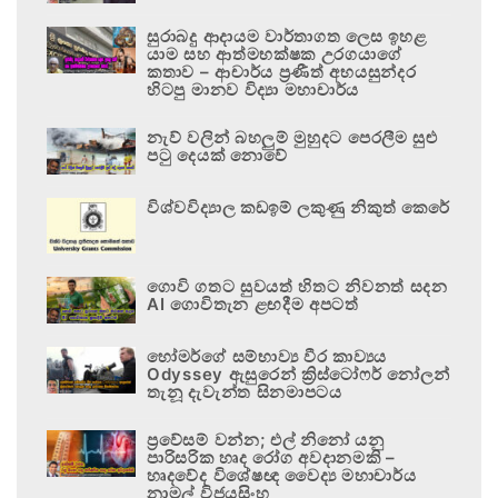
සුරාබදු ආදායම වාර්තාගත ලෙස ඉහළ
යාම සහ ආත්මභක්ෂක උරගයාගේ
කතාව – ආචාර්ය ප්‍රණීත් අභයසුන්දර
හිටපු මානව විද්‍යා මහාචාර්ය
නැව් වලින් බහලුම් මුහුදට පෙරලීම සුළු
පටු දෙයක් නොවේ
විශ්වවිද්‍යාල කඩඉම් ලකුණු නිකුත් කෙරේ
ගොවි ගතට සුවයත් හිතට නිවනත් සදන
AI ගොවිතැන ළඟදීම අපටත්
හෝමර්ගේ සම්භාව්‍ය වීර කාව්‍යය
Odyssey ඇසුරෙන් ක්‍රිස්ටෝෆර් නෝලන්
තැනූ දැවැන්ත සිනමාපටය
ප්‍රවේසම් වන්න; එල් නිනෝ යනු
පාරිසරික හෘද රෝග අවදානමකි –
හෘදවේද විශේෂඥ වෛද්‍ය මහාචාර්ය
නාමල් විජයසිංහ