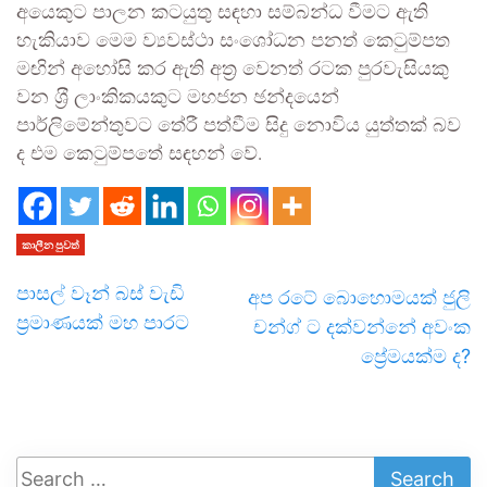
අයෙකුට පාලන කටයුතු සඳහා සම්බන්ධ වීමට ඇති
හැකියාව මෙම ව්‍යවස්ථා සංශෝධන පනත් කෙටුම්පත
මඟින් අහෝසි කර ඇති අත්‍ර වෙනත් රටක පුරවැසියකු
වන ශ‍්‍රී ලාංකිකයකුට මහජන ඡන්දයෙන්
පාර්ලිමේන්තුවට තේරී පත්වීම සිදු නොවිය යුත්තක් බව
ද එම කෙටුම්පතේ සඳහන් වේ.
කාලීන පුවත්
පාසල් වෑන් බස් වැඩි
අප රටේ බොහොමයක් ජුලි
ප්‍රමාණයක් මහ පාරට
චන්ග් ට දක්වන්නේ අවංක
ප්‍රේමයක්ම ද?