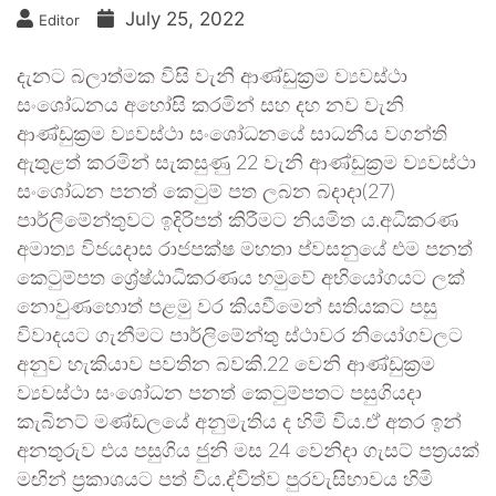
July 25, 2022
Editor
දැනට බලාත්මක විසි වැනි ආණ්ඩුක‍්‍රම ව්‍යවස්ථා
සංශෝධනය අහෝසි කරමින් සහ දහ නව වැනි
ආණ්ඩුක‍්‍රම ව්‍යවස්ථා සංශෝධනයේ සාධනීය වගන්ති
ඇතුළත් කරමින් සැකසුණු 22 වැනි ආණ්ඩුක‍්‍රම ව්‍යවස්ථා
සංශෝධන පනත් කෙටුම් පත ලබන බදාදා(27)
පාර්ලිමේන්තුවට ඉදිරිපත් කිරීමට නියමිත ය.අධිකරණ
අමාත්‍ය විජයදාස රාජපක්ෂ මහතා ප්වසනුයේ එම පනත්
කෙටුම්පත ශ්‍රේෂ්ඨාධිකරණය හමුවේ අභියෝගයට ලක්
නොවුණහොත් පළමු වර කියවීමෙන් සතියකට පසු
විවාදයට ගැනීමට පාර්ලිමේන්තු ස්ථාවර නියෝගවලට
අනුව හැකියාව පවතින බවකි.22 වෙනි ආණ්ඩුක‍්‍රම
ව්‍යවස්ථා සංශෝධන පනත් කෙටුම්පතට පසුගියදා
කැබිනට් මණ්ඩලයේ අනුමැතිය ද හිමි විය.ඒ අතර ඉන්
අනතුරුව එය පසුගිය ජුනි මස 24 වෙනිදා ගැසට් පත‍්‍රයක්
මඟින් ප‍්‍රකාශයට පත් විය.ද්විත්ව පුරවැසිභාවය හිමි