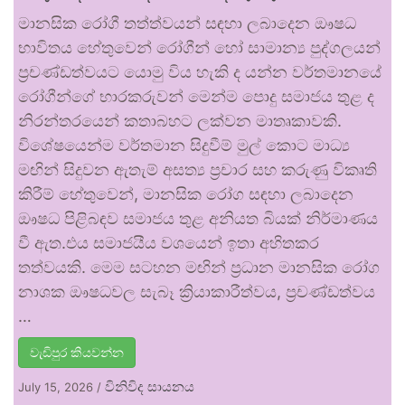
මානසික රෝගී තත්ත්වයන් සඳහා ලබාදෙන ඖෂධ
භාවිතය හේතුවෙන් රෝගීන් හෝ සාමාන්‍ය පුද්ගලයන්
ප්‍රචණ්ඩත්වයට යොමු විය හැකි ද යන්න වර්තමානයේ
රෝගීන්ගේ භාරකරුවන් මෙන්ම පොදු සමාජය තුළ ද
නිරන්තරයෙන් කතාබහට ලක්වන මාතෘකාවකි.
විශේෂයෙන්ම වර්තමාන සිදුවීම් මුල් කොට මාධ්‍ය
මඟින් සිදුවන ඇතැම් අසත්‍ය ප්‍රචාර සහ කරුණු විකෘති
කිරීම් හේතුවෙන්, මානසික රෝග සඳහා ලබාදෙන
ඖෂධ පිළිබඳව සමාජය තුළ අනියත බියක් නිර්මාණය
වී ඇත.එය සමාජයීය වශයෙන් ඉතා අහිතකර
තත්වයකි. මෙම සටහන මඟින් ප්‍රධාන මානසික රෝග
නාශක ඖෂධවල සැබෑ ක්‍රියාකාරීත්වය, ප්‍රචණ්ඩත්වය
…
වැඩිපුර කියවන්න
විනිවිද සායනය
July 15, 2026
/