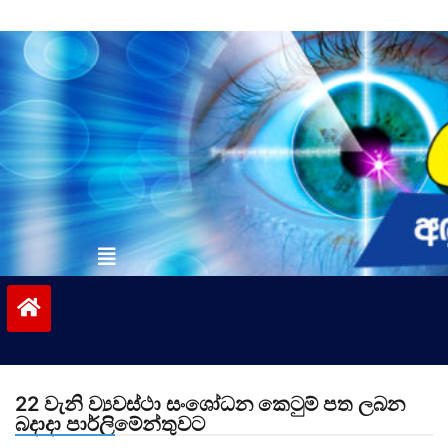
Skip
to
content
vinivida.lk
22 වැනි ව්‍යවස්ථා සංශෝධන කෙටුම් පත ලබන
බදාදා පාර්ලිමේන්තුවට