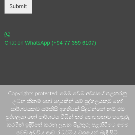
Submit
Chat on WhatsApp (+94 77 359 6107)
Copyrights protected: මෙම වෙබ් අඩවියේ පළකරනු
ලබන කිනම් හෝ දෙයකින් යම් පුද්ගලයකුට හෝ
පාර්ශවයකට යම්කිසි අගතියක් සිදුවන්නේ නම් එම
පුද්ගලයා හෝ පාර්ශවය විසින් තම අනන්‍යතාව තහවුරු
කරමින් ඉදිරිපත් කරනු ලබන පිළිතුරු පළකිරීමට මෙම
වෙබ් අඩවිය ආචාර ධර්මීය වශයෙන් බැඳී සිටී.