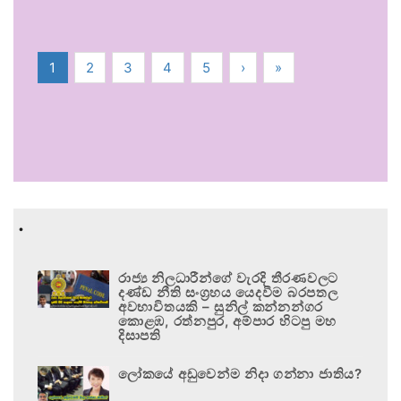
1
2
3
4
5
›
»
.
රාජ්‍ය නිලධාරීන්ගේ වැරදි තීරණවලට
දණ්ඩ නීති සංග්‍රහය යෙදවීම බරපතල
අවභාවිතයකි – සුනිල් කන්නන්ගර
කොළඹ, රත්නපුර, අම්පාර හිටපු මහ
දිසාපති
ලෝකයේ අඩුවෙන්ම නිදා ගන්නා ජාතිය?