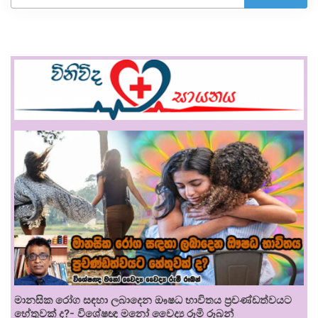
මානසික රෝග සඳහා ලබාදෙන ඖෂධ භාවිතය ප්‍රචණ්ඩත්වයට
හේතුවක් ද?- විශේෂඥ මනෝ වෛද්‍ය රූමි රූබන්