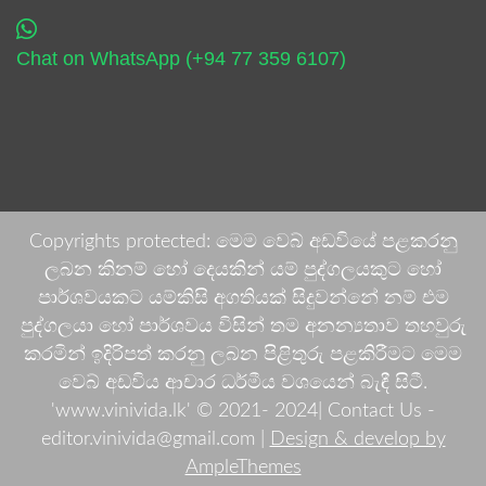
Chat on WhatsApp (+94 77 359 6107)
Copyrights protected: මෙම වෙබ් අඩවියේ පළකරනු
ලබන කිනම් හෝ දෙයකින් යම් පුද්ගලයකුට හෝ
පාර්ශවයකට යම්කිසි අගතියක් සිදුවන්නේ නම් එම
පුද්ගලයා හෝ පාර්ශවය විසින් තම අනන්‍යතාව තහවුරු
කරමින් ඉදිරිපත් කරනු ලබන පිළිතුරු පළකිරීමට මෙම
වෙබ් අඩවිය ආචාර ධර්මීය වශයෙන් බැඳී සිටී.
'www.vinivida.lk' © 2021- 2024| Contact Us -
editor.vinivida@gmail.com |
Design & develop by
AmpleThemes