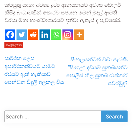
කටයුතු සඳහා අවශ්‍ය ද්‍රව්‍ය ආනයනයට අවශ්‍ය ඩොලර්
කිසිදු බාධාවකින් තොරව සපයන මෙන් මුදල් ඇමති
වරයා මහා භාණ්ඩාගාරයට දන්වා ඇතැයි ද පැවසෙයි.
කාලීන පුවත්
සාර්ථක ලෙස
සිංහලයන්ටත් වඩා පැරණි
අසාර්ථකත්වයට යාමට
“සිංහල” දඩයම් සුනඛයන්ට
රජයට ඇති හැකියාව
පොලිස් නිල සුනඛ රාජකාරි
පෙන්වන විදුලි අලකලංචිය
පවරමුද?