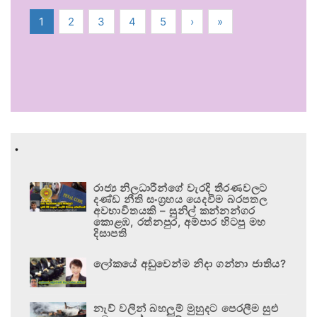
1
2
3
4
5
›
»
.
රාජ්‍ය නිලධාරීන්ගේ වැරදි තීරණවලට
දණ්ඩ නීති සංග්‍රහය යෙදවීම බරපතල
අවභාවිතයකි – සුනිල් කන්නන්ගර
කොළඹ, රත්නපුර, අම්පාර හිටපු මහ
දිසාපති
ලෝකයේ අඩුවෙන්ම නිදා ගන්නා ජාතිය?
නැව් වලින් බහලුම් මුහුදට පෙරලීම සුළු