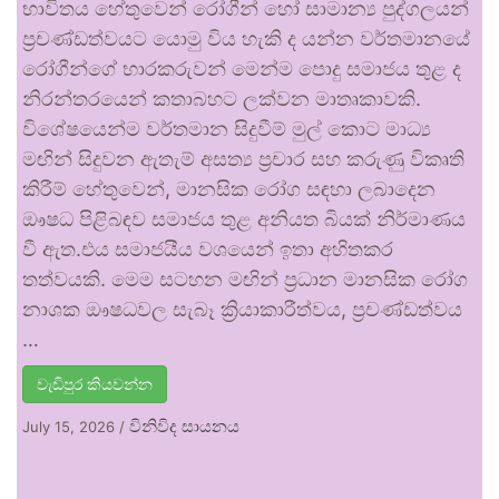
භාවිතය හේතුවෙන් රෝගීන් හෝ සාමාන්‍ය පුද්ගලයන්
ප්‍රචණ්ඩත්වයට යොමු විය හැකි ද යන්න වර්තමානයේ
රෝගීන්ගේ භාරකරුවන් මෙන්ම පොදු සමාජය තුළ ද
නිරන්තරයෙන් කතාබහට ලක්වන මාතෘකාවකි.
විශේෂයෙන්ම වර්තමාන සිදුවීම් මුල් කොට මාධ්‍ය
මඟින් සිදුවන ඇතැම් අසත්‍ය ප්‍රචාර සහ කරුණු විකෘති
කිරීම් හේතුවෙන්, මානසික රෝග සඳහා ලබාදෙන
ඖෂධ පිළිබඳව සමාජය තුළ අනියත බියක් නිර්මාණය
වී ඇත.එය සමාජයීය වශයෙන් ඉතා අහිතකර
තත්වයකි. මෙම සටහන මඟින් ප්‍රධාන මානසික රෝග
නාශක ඖෂධවල සැබෑ ක්‍රියාකාරීත්වය, ප්‍රචණ්ඩත්වය
…
වැඩිපුර කියවන්න
විනිවිද සායනය
July 15, 2026
/