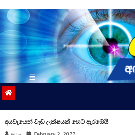
Skip
to
content
vinivida.lk
අයවැයෙන් වැඩ ලක්ෂයක් හෙට ඇරඹෙයි
February 2, 2022
Editor