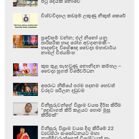
පටු දෙයක් නොවේ
විශ්වවිද්‍යාල කඩඉම් ලකුණු නිකුත් කෙරේ
ප්‍රවේසම් වන්න; එල් නිනෝ යනු
පාරිසරික හෘද රෝග අවදානමකි –
හෘදවේද විශේෂඥ වෛද්‍ය මහාචාර්ය
නාමල් විජයසිංහ
කුස තුළ සැඟවුණු නොනිදන කම්හල –
වෛද්‍ය සුගත් විජේවර්ධන
අපරාධ නීතියේ පරම පදනම හෙවත්
වරදට සරිලන දඬුවම
විනිසුරුවන්ගේ විශ්‍රාම වයස දීර්ඝ කිරීම
“දොවාගත් කිරි කළයට ගොම මුසු
කිරීමක්”
විනිසුරු විශ්‍රාම වයස දිගු කිරීමේ 22
ව්‍යවස්ථා සංශෝධනයට මහා
නාහිමිවරුන්ගෙන් විරෝධයක් නෑ