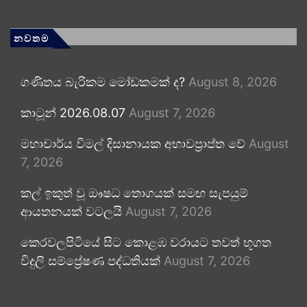
නවතම
ගණිතය බැරිකම මෝඩකමක් ද?
August 8, 2026
කාටූන් 2026.08.07
August 7, 2026
මහාචාර්ය විමල් දිසානායක අභාවප්‍රාප්ත වේ
August
7, 2026
කල් ඉකුත් වූ ඖෂධ තොගයක් සමඟ සැපයුම්
ආයතනයක් වටලයි
August 7, 2026
කෙරවලපිටියේ සිට කොළඹ වරායට තවත් භූගත
විදුලි සම්ප්‍රේෂණ පද්ධතියක්
August 7, 2026