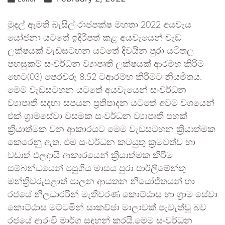
මුදල් ඇමති බැසිල් රාජපක්ෂ මහතා 2022 අයවැය
යෝජනා යටතේ ඉදිරිපත් කළ අයවැයෙන් වැඩ
ලක්ෂයක් වැඩසටහන යටතේ දිවයින පුරා යටිතල
පහසුකම් සංවර්ධන ව්‍යාපෘති ලක්ෂයක් ආරම්භ කිරිම
හෙට(03) පෙරවරු 8.52 ටආරම්භ කිරීමට නියමිතය.
මෙම වැඩසටහන යටතේ අයවැයෙන් සංවර්ධන
ව්‍යාපෘති සදහා සපයන ප්‍රතිපාදන යටතේ අවම වශයෙන්
එක් ග්‍රාමසේවා වසමක සංවර්ධන ව්‍යාපෘති පහක්
ක්‍රියාත්මක වන ආකාරයට මෙම වැඩසටහන ක්‍රියාත්මක
කෙරෙනු ඇත. එම සංවර්ධන කටයුතු ක්‍රමවත්ව හා
වඩාත් ඵලදායි ආකාරයෙන් ක්‍රියාත්මක කිරිම
සම්බන්ධයෙන් පසුගිය මාසය පුරා පාර්ලිමේන්තු
මන්ත්‍රිවරුපළාත් පාලන ආයතන නියෝජිතයන් හා
රජයේ නිලධාරරීන් මැතිවරණ කොට්ඨාස හා ග්‍රාම සේවා
කොට්ඨාස මට්ටමින් සාකච්ඡා මාලාවක් පැවැත්වූ බව
රජයේ ආරංචි මාර්ග සඳහන් කරයි.මෙම සංවර්ධන