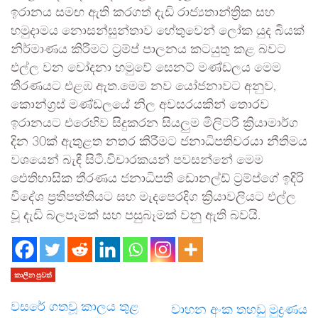
ඉරානය සමඟ ඇති කරගත් දැඩි රාජ්‍යතාන්ත්‍රික සහ
හමුදාමය නොසන්සුන්තාව හේතුවෙන් ලෝක යුද බියක්
නිර්මාණය කිරීමට ට්‍රම්ප් පාලනය කටයුතු කළ බවට
එල්ල වන චෝදනා හමුවේ සෙනට් මණ්ඩලය මෙම
තීරණයට එළඹ ඇත.මෙම නව යෝජනාවට අනුව,
කොන්ග්‍රස් මණ්ඩලයේ නිල අවසරයකින් තොරව
ඉරානයට එරෙහිව සිදුකරන සියලුම මිලිටරි ක්‍රියාමාර්ග
දින 30ක් ඇතුළත නතර කිරීමට ජනාධිපතිවරයා නීතිමය
වශයෙන් බැඳී සිටී.විචාරකයන් පවසන්නේ මෙම
ඓතිහාසික තීරණය ජනාධිපති ඩොනල්ඩ් ට්‍රම්ප්ගේ ඉදිරි
විදේශ ප්‍රතිපත්තියට සහ මැදපෙරදිග ක්‍රියාවලියට එල්ල
වූ දැඩි බලපෑමක් සහ පසුබෑමක් වනු ඇති බවයි.
කාලීන පුවත්
වසරේ ගතවූ කාලය තුළ
වාහන අංක තහඩු මුද්‍ර­ණය