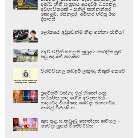
දණ්ඩ නීති සංග්‍රහය යෙදවීම බරපතල
අවභාවිතයකි – සුනිල් කන්නන්ගර
කොළඹ, රත්නපුර, අම්පාර හිටපු මහ
දිසාපති
ලෝකයේ අඩුවෙන්ම නිදා ගන්නා ජාතිය?
නැව් වලින් බහලුම් මුහුදට පෙරලීම සුළු
පටු දෙයක් නොවේ
විශ්වවිද්‍යාල කඩඉම් ලකුණු නිකුත් කෙරේ
ප්‍රවේසම් වන්න; එල් නිනෝ යනු
පාරිසරික හෘද රෝග අවදානමකි –
හෘදවේද විශේෂඥ වෛද්‍ය මහාචාර්ය
නාමල් විජයසිංහ
කුස තුළ සැඟවුණු නොනිදන කම්හල –
වෛද්‍ය සුගත් විජේවර්ධන