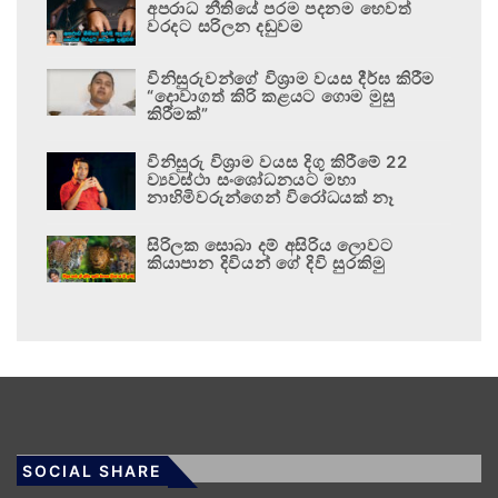
අපරාධ නීතියේ පරම පදනම හෙවත්
වරදට සරිලන දඬුවම
විනිසුරුවන්ගේ විශ්‍රාම වයස දීර්ඝ කිරීම
“දොවාගත් කිරි කළයට ගොම මුසු
කිරීමක්”
විනිසුරු විශ්‍රාම වයස දිගු කිරීමේ 22
ව්‍යවස්ථා සංශෝධනයට මහා
නාහිමිවරුන්ගෙන් විරෝධයක් නෑ
සිරිලක සොබා දම් අසිරිය ලොවට
කියාපාන දිවියන් ගේ දිවි සුරකිමු
SOCIAL SHARE