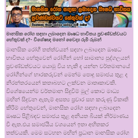
මානසික රෝග සඳහා ලබාදෙන ඖෂධ භාවිතය ප්‍රචණ්ඩත්වයට
හේතුවක් ද?- විශේෂඥ මනෝ වෛද්‍ය රූමි රූබන්
මානසික රෝගී තත්ත්වයන් සඳහා ලබාදෙන ඖෂධ
භාවිතය හේතුවෙන් රෝගීන් හෝ සාමාන්‍ය පුද්ගලයන්
ප්‍රචණ්ඩත්වයට යොමු විය හැකි ද යන්න වර්තමානයේ
රෝගීන්ගේ භාරකරුවන් මෙන්ම පොදු සමාජය තුළ ද
නිරන්තරයෙන් කතාබහට ලක්වන මාතෘකාවකි.
විශේෂයෙන්ම වර්තමාන සිදුවීම් මුල් කොට මාධ්‍ය
මඟින් සිදුවන ඇතැම් අසත්‍ය ප්‍රචාර සහ කරුණු විකෘති
කිරීම් හේතුවෙන්, මානසික රෝග සඳහා ලබාදෙන
ඖෂධ පිළිබඳව සමාජය තුළ අනියත බියක් නිර්මාණය
වී ඇත.එය සමාජයීය වශයෙන් ඉතා අහිතකර
තත්වයකි. මෙම සටහන මඟින් ප්‍රධාන මානසික රෝග