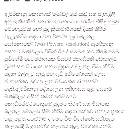
ඇමරිකානු කොන්ග්‍රස් මණ්ඩලයේ සෘජු සහ පැහැදිලි
අනුමැතියකින් තොරව ඉරානයට එරෙහිව කිසිදු හමුදා
මෙහෙයුමක් හෝ යුද ක්‍රියාමාර්ගයක් දියත් කිරීම
වැළැක්වීම සඳහා වන විශේෂ “යුධ බලතල
යෝජනාවක්” (War Powers Resolution) ඇමරිකානු
සෙනට් මණ්ඩලය විසින් ඊයේ සම්මත කර තිබේ.මෙම
සුවිශේෂී ව්‍යවස්ථාදායක පියවර ජනාධිපති ඩොනල්ඩ්
ට්‍රම්ප් සතු විධායක සහ හමුදාමය බලතල සීමා කිරීම
සඳහා එල්ල වූ සෘජු සහ දැඩි අභියෝගයක් ලෙස
ජාත්‍යන්තර දේශපාලන විචාරකයෝ පෙන්වා
දෙති.ඇමරිකානු දේශපාලන ඉතිහාසය තුළ සෙනට්
මණ්ඩලය විසින් තමන්ගේම රටේ
ජනාධිපතිවරයෙකුගේ යුදමය තීරණ සහ විධායක
බලතල මෙලෙස සීමා කිරීම සඳහා පක්ෂව ඡන්දය ප්‍රකාශ
කළ පළමු අවස්ථාව ද මෙය වීම විශේෂත්වයකි.මෑත
කාලයේදී මැදපෙරදිග කලාපය තුළ, විශේෂයෙන්ම