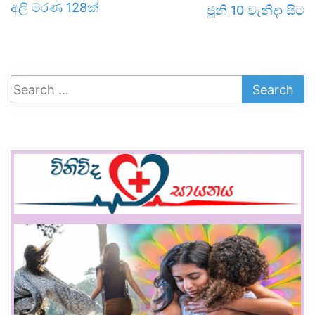
අලි මරණ 128ක්
ජූනි 10 වැනිදා සිට