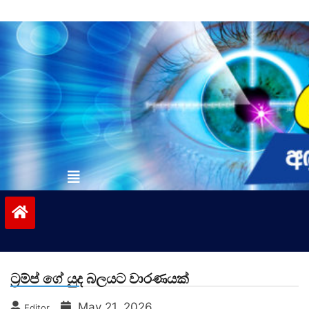
Skip
to
content
vinivida.lk
ට්‍රම්ප් ගේ යුද බලයට වාරණයක්
May 21, 2026
Editor