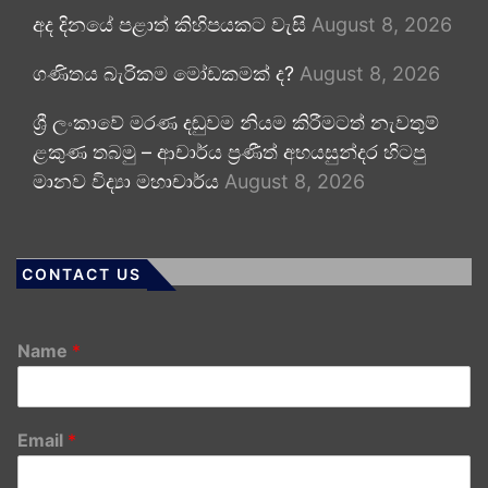
අද දිනයේ පළාත් කිහිපයකට වැසි
August 8, 2026
ගණිතය බැරිකම මෝඩකමක් ද?
August 8, 2026
ශ්‍රී ලංකාවේ මරණ දඬුවම නියම කිරීමටත් නැවතුම්
ළකුණ තබමු – ආචාර්ය ප්‍රණීත් අභයසුන්දර හිටපු
මානව විද්‍යා මහාචාර්ය
August 8, 2026
CONTACT US
Name
*
Email
*