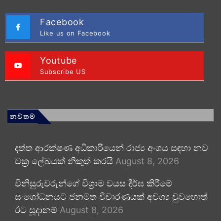
Facebook
Like us on Facebook
Youtube
Subscribe US
නවතම
දත්ත ආරක්ෂණ අධිකාරියෙන් රාජ්‍ය අංශය සඳහා නව
චක්‍ර ලේඛයක් නිකුත් කරයි
August 8, 2026
විනිසුරුවරුන්ගේ විශ්‍රාම වයස දීර්ඝ කිරීමේ
සංශෝධනයට ජනමත විචාරණයක් අවශ්‍ය වුවහොත්
ඊට සූදානම්
August 8, 2026