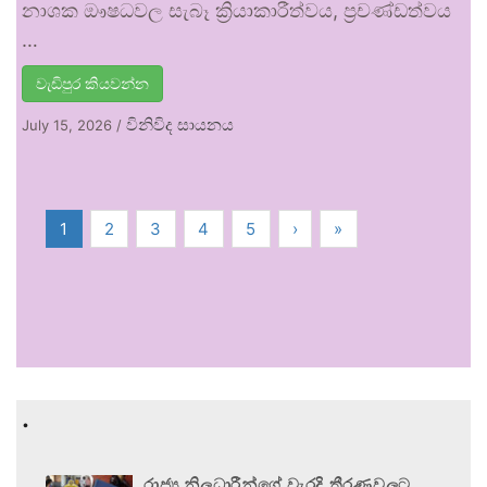
නාශක ඖෂධවල සැබෑ ක්‍රියාකාරීත්වය, ප්‍රචණ්ඩත්වය
…
වැඩිපුර කියවන්න
විනිවිද සායනය
July 15, 2026
/
1
2
3
4
5
›
»
.
රාජ්‍ය නිලධාරීන්ගේ වැරදි තීරණවලට