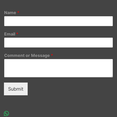
Name
*
Email
*
Comment or Message
*
Submit