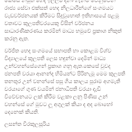
කෙසේ නමුත් හෙද ඉල්ලීම් දිනා ගැනීම වෙනුවෙන්
රාජ්‍ය සේවා එක්සත් හෙද නිලධාරීන්ගේ සංගමයට
වැඩවර්ජනයක් කිරීමට සිදුවුහොත් ඉතිහාසයේ පළමු
වතාවට කුලපතිවරයෙකු විසින් වර්ජනය
සාධාරණීකරණය කරමින් මාධ්‍ය හමුවේ ප්‍රකාශ නිකුත්
කරනු ඇත.
වර්ජිත හෙද සංගමයේ සභාපති හා කොළඹ විශ්ව
විද්‍යාලයේ කුලපති ලෙස හඳුන්වා දෙමින් මාධ්‍ය
උන්වහන්සේගෙන් ප්‍රකාශ ගනු ඇත.කෙසේ වුවද
ජනපති වරයා ආනන්ද හිමියන්ට පිරිනැමූ මෙම කුලපති
තනතුර උන් වනන්සේ පසු ගිය කාලය පුරාම අගමැති
වරයාගේ ගුණ වයමින් ජනාධිපති වරයා දැඩි
විවේචනයට ලක් කිරීම වළකා ලනු පිණිස උන්
වහන්සේ ගේ මුවට ලූ අගුලක් කියා ද අද බොහෝ
දෙනෙක් කියති.
ලසන්ත වීරකුලසූරිය