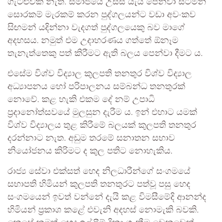
ගැටළුවක් නැත. සමාජයේ උසස් යැයි පෙන්වා සිටිමින්
සොරකම් මැරකම් කරන පුද්ගලයන්ට වඩා අවංකව
සිඟමන් යදින්නා වැදගත් පුද්ගලයෙකු බව මාගේ
අදහසය. නමුත් එම උදාහරණය ගත්තේ ඕනෑම
තැනැත්තෙකු පත් කිරීමට ඇති බලය පෙන්වා දීමට ය.
එසේම විශ්ව විද්‍යාල කුලපති තනතුර විශ්ව විද්‍යාල
අධ්‍යාපනය හෝ පරිපාලනය සම්බන්ධ තනතුරක්
නොවේ. කළ හැකි එකම දේ නම් උපාධි
ප්‍රදානෝත්සවයේ මුලසුන දැරීම ය. ඉන් එහාට යමක්
විශ්ව විද්‍යාලය තුළ කිරීමේ බලයක් කුලපති තනතුර
දරන්නාට නැත. අඩුම තරමේ සනාතන සභාව
නියෝජනය කිරිමට ද කුල පතිට නොහැකිය.
රාජ්‍ය සේවා එක්සත් හෙද නිලධාරීන්ගේ සංගමයේ
සභාපති හිමියන් කුලපති තනතුරට පත්වූ පසු හෙද
සංගමයෙන් ඉවත් වන්නේ දැයි කළ විමසීමේදි ආනන්ද
හිමියන් ප්‍රකාශ කළේ එවැනි අදහස් නොමැකි බවකි.