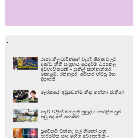
.
රාජ්‍ය නිලධාරීන්ගේ වැරදි තීරණවලට
දණ්ඩ නීති සංග්‍රහය යෙදවීම බරපතල
අවභාවිතයකි – සුනිල් කන්නන්ගර
කොළඹ, රත්නපුර, අම්පාර හිටපු මහ
දිසාපති
ලෝකයේ අඩුවෙන්ම නිදා ගන්නා ජාතිය?
නැව් වලින් බහලුම් මුහුදට පෙරලීම සුළු
පටු දෙයක් නොවේ
ප්‍රවේසම් වන්න; එල් නිනෝ යනු
පාරිසරික හෘද රෝග අවදානමකි –