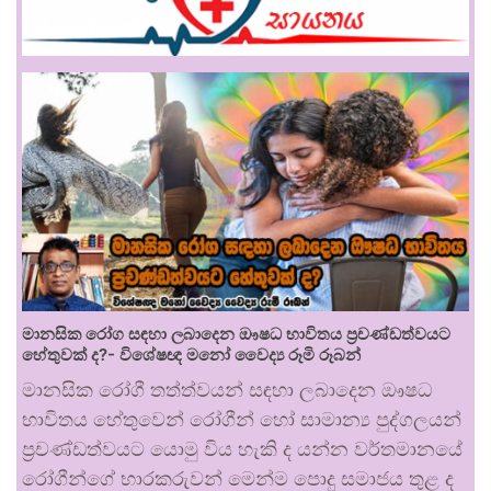
මානසික රෝග සඳහා ලබාදෙන ඖෂධ භාවිතය ප්‍රචණ්ඩත්වයට
හේතුවක් ද?- විශේෂඥ මනෝ වෛද්‍ය රූමි රූබන්
මානසික රෝගී තත්ත්වයන් සඳහා ලබාදෙන ඖෂධ
භාවිතය හේතුවෙන් රෝගීන් හෝ සාමාන්‍ය පුද්ගලයන්
ප්‍රචණ්ඩත්වයට යොමු විය හැකි ද යන්න වර්තමානයේ
රෝගීන්ගේ භාරකරුවන් මෙන්ම පොදු සමාජය තුළ ද