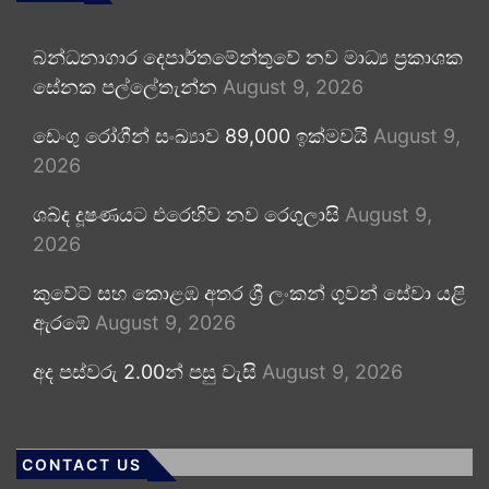
බන්ධනාගාර දෙපාර්තමේන්තුවේ නව මාධ්‍ය ප්‍රකාශක
සේනක පල්ලේතැන්න
August 9, 2026
ඩෙංගු රෝගීන් සංඛ්‍යාව 89,000 ඉක්මවයි
August 9,
2026
ශබ්ද දූෂණයට එරෙහිව නව රෙගුලාසි
August 9,
2026
කුවේට් සහ කොළඹ අතර ශ්‍රී ලංකන් ගුවන් සේවා යළි
ඇරඹේ
August 9, 2026
අද පස්වරු 2.00න් පසු වැසි
August 9, 2026
CONTACT US