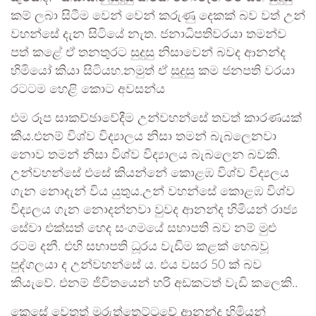
කම් ලබා සිටීම වෙන් වෙන් කරුණු දෙකක් බව වත් උන්
වහන්සේ දැන සිටියේ නැත. ජනාධිපතිවරයා තමන්ව
පත් කළේ ඒ තනතුරට සුදුසු නිසාවෙන් බවද ආනන්ද
හිමියෝ කියා සිටියහ.නමුත් ඒ සුදුසු කම ජනපති වරයා
රටටම හෙළි කොට අවසන්ය
එම රූප සාකච්ඡාවේදීම උන්වහන්සේ තවත් කාරණයක්
කීය.එනම් විශ්ව විද්‍යාලය නිසා තමන් බැබලෙනවා
නොව තමන් නිසා විශ්ව විද්‍යාලය බැබලෙන බවකි.
උන්වහන්සේ එසේ කියන්නේ කොළඹ විශ්ව විද්‍යලය
ගැන නොදැන් විය යුතුය.උන් වහන්සේ කොළඹ විශ්ව
විද්‍යලය ගැන නොදන්නවා වුවද ආනන්ද හිමියන් රාජ්‍ය
සේවා එක්සත් හෙද සංගමයේ සභාපති බව නම් මුළු
රටම දනී. එහි සභාපති ධූරය වැඩිම කළක් හෙබවූ
පුද්ගලයා ද උන්වහන්සේ ය. එය වසර 50 ක් බව
කියැවේ. එනම් ජිවිතයෙන් හරි අඩකටත් වැඩි කලෙකි..
කෙසේ වෙතත් මුරුත්තෙට්ටුවේ ආනන්ද හිමියන්