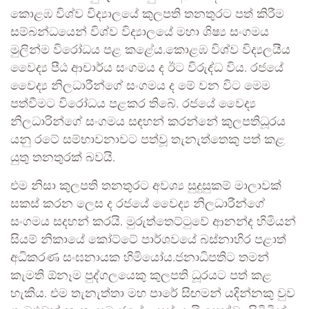
කොළඹ විශ්ව විද්‍යාලයේ කුලපති තනතුරට පත් කිරීම
සම්බන්ධයෙන් විශ්ව විද්‍යාලයේ මහා ශිෂ්‍ය සංගමය
මුලින්ම විරෝධය පළ කළේය.කොළඹ විශ්ව විද්‍යලයීය
වෛද්‍ය පීඨ ආචාර්ය සංගමය ද ඊට විරුද්ධ විය. රජයේ
වෛද්‍ය නිලධාරීන්ගේ සංගමය ද මේ වන විට මෙම
පත්වීමට විරෝධය පළකර තිබේ. රජයේ වෛද්‍ය
නිලධාරින්ගේ සංගමය සඳහන් කරන්නේ කුලපතිධූරය
යනු රටේ සම්භාවනාවට පත්වූ තැනැත්තෙකු පත් කළ
යුතු තනතුරක් බවයි.
එම නිසා කුලපති තනතුරට අවශ්‍ය සුදුසුකම් මාලාවක්
සකස් කරන ලෙස ද රජයේ වෛද්‍ය නිලධාරීන්ගේ
සංගමය සදහන් කරයි. මුරුත්තෙට්ටුවේ ආනන්ද හිමියන්
සියම් නිකායේ කෝට්ටේ පාර්ශවයේ බස්නාහිර පළාත්
අධිකරණ සංඝනායක හිමියෝය.ජනාධිපතිට තමන්
කැමති ඕනෑම පුද්ගලයෙකු කුලපති ධූරයට පත් කළ
හැකිය. එම තැනැත්තා මහ පාරේ සිඟමන් යදින්නකු වුව