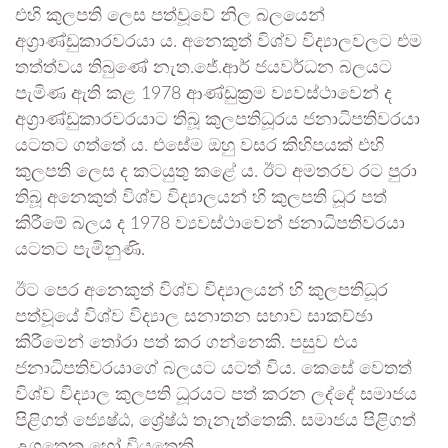
එහි කුලපති ලෙස පත්වූවේ නිල බලයෙන්
අග්‍රාණ්ඩුකාරවරයා ය. අනෙකුත් විශ්ව විද්‍යාලවලට එම
තත්ත්වය තිබුණේ නැත.ජේ.ආර් ජයවර්ධන බලයට
පැමිණ ඇති කළ 1978 ආණ්ඩුක්‍රම ව්‍යවස්ථාවෙන් ද
අග්‍රාණ්ඩුකාරවරයාට තිබූ කුලපතිධූරය ජනාධිපතිවරයා
යටතට ගත්තේ ය. එසේම ඔහු වසර කිහිපයක් එහි
කුලපති ලෙස ද කටයුතු කළේ ය. ඊට අමතරව රට පුරා
තිබූ අනෙකුත් විශ්ව විද්‍යාලයන් හි කුලපති ධූර පත්
කිරීමේ බලය ද 1978 ව්‍යවස්ථාවෙන් ජනාධිපතිවරයා
යටතට පැමිනුණි.
ඊට පෙර අනෙකුත් විශ්ව විද්‍යාලයන් හි කුලපතිධූර
පත්වූයේ විශ්ව විද්‍යාල සනාතන සභාව සාකච්ඡා
කිරීමෙන් තෝරා පත් කර ගන්නෙකි. පසුව එය
ජනාධිපතිවරයාගේ බලයට යටත් විය. කෙසේ වෙතත්
විශ්ව විද්‍යාල කුලපති ධූරයට පත් කරන ලද්දේ සමාජය
පිළිගත් ජ්‍යෙෂ්ඨ, ශ්‍රේෂ්ඨ තැනැත්තෙකි. සමාජය පිළිගත්
උගතෙකු හෝ වියතෙකි.