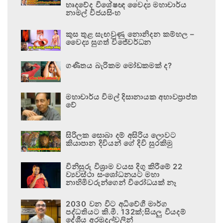
හෘදවේද විශේෂඥ වෛද්‍ය මහාචාර්ය
නාමල් විජයසිංහ
කුස තුළ සැඟවුණු නොනිදන කම්හල –
වෛද්‍ය සුගත් විජේවර්ධන
ගණිතය බැරිකම මෝඩකමක් ද?
මහාචාර්ය විමල් දිසානායක අභාවප්‍රාප්ත
වේ
සිරිලක සොබා දම් අසිරිය ලොවට
කියාපාන දිවියන් ගේ දිවි සුරකිමු
විනිසුරු විශ්‍රාම වයස දිගු කිරීමේ 22
ව්‍යවස්ථා සංශෝධනයට මහා
නාහිමිවරුන්ගෙන් විරෝධයක් නෑ
2030 වන විට අධිවේගී මාර්ග
පද්ධතියට කි.මී. 132ක්;සියලු වියදම්
දේශීය අරමුදල්වලින්