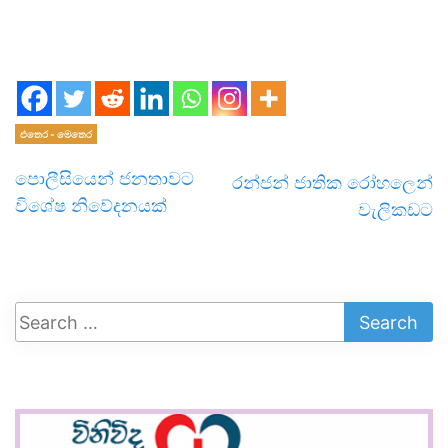
news in sri lanka
එතෙර - මෙතෙර
පොලීසියෙන් ජනතාවට
රන්ජන් ජාතික රෝහලෙන්
විශේෂ නිවේදනයක්
වැලිකඩට