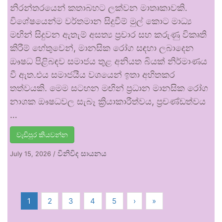
නිරන්තරයෙන් කතාබහට ලක්වන මාතෘකාවකි.
විශේෂයෙන්ම වර්තමාන සිදුවීම් මුල් කොට මාධ්‍ය
මඟින් සිදුවන ඇතැම් අසත්‍ය ප්‍රචාර සහ කරුණු විකෘති
කිරීම් හේතුවෙන්, මානසික රෝග සඳහා ලබාදෙන
ඖෂධ පිළිබඳව සමාජය තුළ අනියත බියක් නිර්මාණය
වී ඇත.එය සමාජයීය වශයෙන් ඉතා අහිතකර
තත්වයකි. මෙම සටහන මඟින් ප්‍රධාන මානසික රෝග
නාශක ඖෂධවල සැබෑ ක්‍රියාකාරීත්වය, ප්‍රචණ්ඩත්වය
…
වැඩිපුර කියවන්න
විනිවිද සායනය
July 15, 2026
/
1
2
3
4
5
›
»