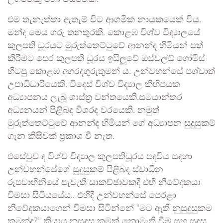
එම තැනැත්තා ඇතැම් විට ආගමික නායකයෙක් විය.
මන්ද මෙය ගරු තනතුරකි. කොළඹ විශ්ව විද්‍යාලයේ
කුලපති ධූරයට මුරුත්තෙට්ටුවේ ආනන්ද හිමියන් පත්
කිරීමට පෙර කුලපති ධූරය ඉසිලූවේ ඔස්වල්ඩ් ගෝමිස්
හිටපු කොළඹ අගරදගුරුතුමන් ය. උන්වහන්සේ පශ්චාත්
උපාධිධාරියෙකි. විදෙස් විශ්ව විද්‍යාල කිහිපයක
අධ්‍යාපනය ලැබූ ශාස්ත්‍ර වන්තයෙකි.සමයාන්තර
අධ්‍යනයන් පිළිබඳ විශරද වරයෙකි. නමුත්
මුරුත්තෙට්ටුවේ ආනන්ද හිමියන් ගේ අධ්‍යාපන සුදුසුකම්
ගැන කිසිවක් ප්‍රකාශ වී නැත.
එසේවුව ද විශ්ව විද්‍යාල කුලපතිධූරය පදවිය සඳහා
උන්වහන්සේගේ සුදුසුකම් පිළිබද ස්වාධීන
රූපවාහිනියේ පැවැති සාකච්ඡාවකදී එහි නිවේදකයා
විමසා සිටියයේය.. එහිදී උන්වහන්සේ පෙරළා
නිවේදකයාගෙන් විමසා සිටින්නේ “මට ඇති නුසුදුසුකම
කුමක්ද?” කියාය.නුසුදුසු කමක් නොමැති වීම සහ සුදුසු