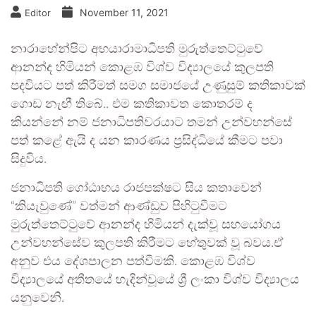
November 11, 2021
Editor
නාරාහේන්පිට අභයාරාමාධිපති මුරුත්තෙට්ටුවේ
ආනන්ද හිමියන් කොළඹ විශ්ව විද්‍යාලයේ කුලපති
පදවියට පත් කිරීමත් සමග සමාජයේ උණුසුම් කතිකාවක්
ගොඩ නැඟී තිබේ.. එම කතිකාවත කොතරම් ද
කියන්නේ නම් ජනාධිපතිවරයාට තමන් උන්වහන්සේ
පත් කළේ ඇයි ද යන කාරණය ප්‍රසිද්ධියේ කීමට පවා
සිදුවිය.
ජනාධිපති ගෝඨාභය රාජපක්ෂට සිය කතාවෙන්
“කියැවුණේ” වත්මන් ආණ්ඩුව පිහිටුවීමට
මුරුත්තෙට්ටුවේ ආනන්ද හිමියන් දැක්වූ සහයෝගය
උන්වහන්සේව කුලපති කිරීමට හේතුවක් වූ බවය.ඒ
අනුව එය දේශපාලන පත්වීමකි. කොළඹ විශ්ව
විද්‍යාලයේ අතීතයේ හැදින්වූයේ ශ්‍රී ලංකා විශ්ව විද්‍යාලය
යනුවෙනි.