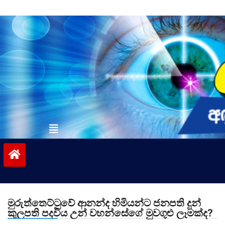
Skip
to
content
vinivida.lk
මුරුත්තෙට්ටුවේ ආනන්ද හිමියන්ට ජනපති දුන්
කුලපති පදවිය උන් වහන්සේගේ මුවගුළු ලෑමක්ද?