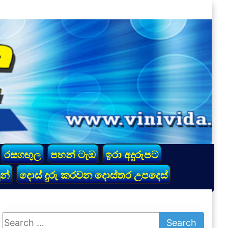
රසගඟුල
පහන් ටැඹ
ඉරා අදුරුපට
න්
දොස් දුරු කරවන දොස්තර උපදෙස්