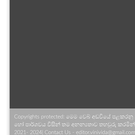
Copyrights protected: මෙම වෙබ් අඩවියේ පළකරනු
හෝ පාර්ශවය විසින් තම අනන්‍යතාව තහවුරු කරමින් ඉ
2021- 2024| Contact Us - editor.vinivida@gmail.com