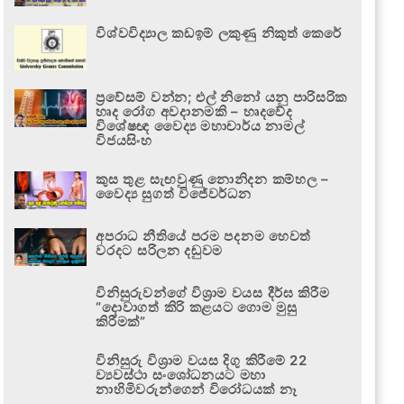
විශ්වවිද්‍යාල කඩඉම් ලකුණු නිකුත් කෙරේ
ප්‍රවේසම් වන්න; එල් නිනෝ යනු පාරිසරික
හෘද රෝග අවදානමකි – හෘදවේද
විශේෂඥ වෛද්‍ය මහාචාර්ය නාමල්
විජයසිංහ
කුස තුළ සැඟවුණු නොනිදන කම්හල –
වෛද්‍ය සුගත් විජේවර්ධන
අපරාධ නීතියේ පරම පදනම හෙවත්
වරදට සරිලන දඬුවම
විනිසුරුවන්ගේ විශ්‍රාම වයස දීර්ඝ කිරීම
“දොවාගත් කිරි කළයට ගොම මුසු
කිරීමක්”
විනිසුරු විශ්‍රාම වයස දිගු කිරීමේ 22
ව්‍යවස්ථා සංශෝධනයට මහා
නාහිමිවරුන්ගෙන් විරෝධයක් නෑ