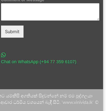
Submit
Chat on WhatsApp (+94 77 359 6107)
 යම්කිසි අගතියක් සිදුවන්නේ නම් එම පුද්ගලයා
ාර ධර්මීය වශයෙන් බැඳී සිටී. 'www.vinivida.lk' ©