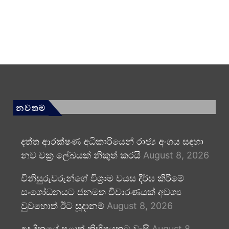
නවතම
දත්ත ආරක්ෂණ අධිකාරියෙන් රාජ්‍ය අංශය සඳහා
නව චක්‍ර ලේඛයක් නිකුත් කරයි
August 8, 2026
විනිසුරුවරුන්ගේ විශ්‍රාම වයස දීර්ඝ කිරීමේ
සංශෝධනයට ජනමත විචාරණයක් අවශ්‍ය
වුවහොත් ඊට සූදානම්
August 8, 2026
අද දිනයේ පළාත් කිහිපයකට වැසි
August 8,