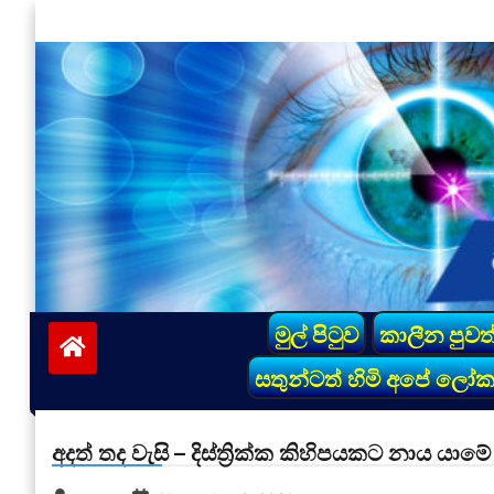
Skip
to
content
vinivida.lk
මුල් පිටුව
කාලීන පුවත
සතුන්ටත් හිමි අපේ ලෝ
අදත් තද වැසි – දිස්ත්‍රික්ක කිහිපයකට නාය යා