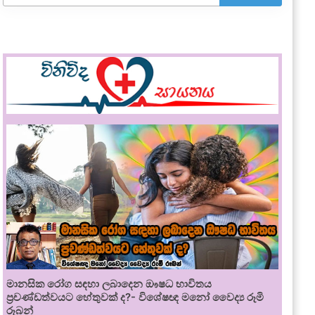
මානසික රෝග සඳහා ලබාදෙන ඖෂධ භාවිතය
ප්‍රචණ්ඩත්වයට හේතුවක් ද?- විශේෂඥ මනෝ වෛද්‍ය රූමි
රූබන්