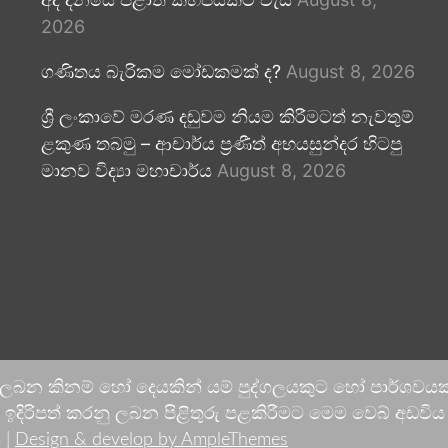
2026
ගණිතය බැරිකම මෝඩකමක් ද?
August 8, 2026
ශ්‍රී ලංකාවේ මරණ දඬුවම නියම කිරීමටත් නැවතුම්
ළකුණ තබමු – ආචාර්ය ප්‍රණීත් අභයසුන්දර හිටපු
මානව විද්‍යා මහාචාර්ය
August 8, 2026
 ලබන කිනම් හෝ දෙයකින් යම් පුද්ගලයකුට හෝ පාර්ශවයකට
දිරිපත් කරනු ලබන පිළිතුරු පළකිරීමට මෙම වෙබ් අඩවිය ආච
 |
Design & develop by AmpleThemes