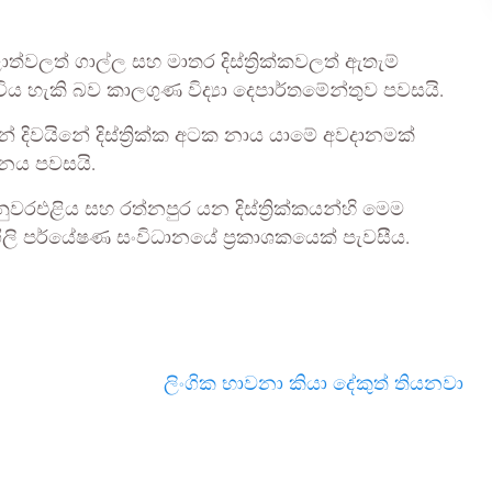
ත්වලත් ගාල්ල සහ මාතර දිස්ත්‍රික්කවලත් ඇතැම්
විය හැකි බව කාලගුණ විද්‍යා දෙපාර්තමේන්තුව පවසයි.
 දිවයිනේ දිස්ත්‍රික්ක අටක නාය යාමේ අවදානමක්
ානය පවසයි.
ුවරඑළිය සහ රත්නපුර යන දිස්ත්‍රික්කයන්හි මෙම
ි පර්යේෂණ සංවිධානයේ ප්‍රකාශකයෙක් පැවසීය.
ලිංගික භාවනා කියා දේකුත් තියනවා