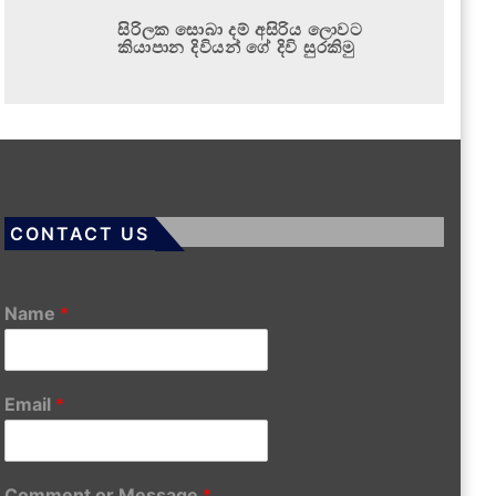
සිරිලක සොබා දම් අසිරිය ලොවට
කියාපාන දිවියන් ගේ දිවි සුරකිමු
CONTACT US
Name
*
Email
*
Comment or Message
*