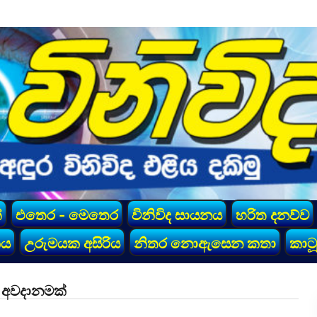
්
එතෙර - මෙතෙර
විනිවිද සායනය
හරිත දනව්ව
කය
උරුමයක අසිරිය
නිතර නොඇසෙන කතා
කාටූ
මේ අවදානමක්