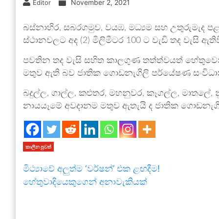
November 2, 2021
Editor
බස්නාහිර, සබරගමුව, වයඹ, මධ්‍යම සහ උතුරුමැද පළා
ස්ථානවලට අද (2) මිලිමීටර 100 ට වැඩි තද වැසි ඇති
පවතින තද වැසි සහිත කාලගුණ තත්ත්වයත් හේතුවෙන්
මතුව ඇති බව ජාතික ගොඩනැගිලි පර්යේෂණ සංවිධ
බදුල්ල, ගාල්ල, කළුතර, මහනුවර, කෑගල්ල, මාතලේ, න
නායයෑමේ අවදානම මතුව ඇතැයි ද ජාතික ගොඩනැගිල
කාලීන පුවත්
මිථ්‍යාවේ අලුත්ම ‘වර්ෂන්’ එක ළඟදීම!
හේතුවාදියෙකුගෙන් අනාවැකියක්