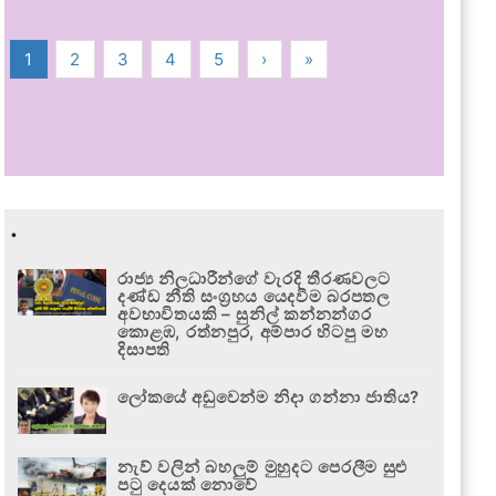
1
2
3
4
5
›
»
.
රාජ්‍ය නිලධාරීන්ගේ වැරදි තීරණවලට
දණ්ඩ නීති සංග්‍රහය යෙදවීම බරපතල
අවභාවිතයකි – සුනිල් කන්නන්ගර
කොළඹ, රත්නපුර, අම්පාර හිටපු මහ
දිසාපති
ලෝකයේ අඩුවෙන්ම නිදා ගන්නා ජාතිය?
නැව් වලින් බහලුම් මුහුදට පෙරලීම සුළු
පටු දෙයක් නොවේ