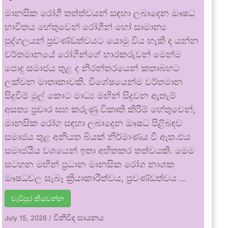
මානසික රෝගී තත්ත්වයන් සඳහා ලබාදෙන ඖෂධ
භාවිතය හේතුවෙන් රෝගීන් හෝ සාමාන්‍ය
පුද්ගලයන් ප්‍රචණ්ඩත්වයට යොමු විය හැකි ද යන්න
වර්තමානයේ රෝගීන්ගේ භාරකරුවන් මෙන්ම
පොදු සමාජය තුළ ද නිරන්තරයෙන් කතාබහට
ලක්වන මාතෘකාවකි. විශේෂයෙන්ම වර්තමාන
සිදුවීම් මුල් කොට මාධ්‍ය මඟින් සිදුවන ඇතැම්
අසත්‍ය ප්‍රචාර සහ කරුණු විකෘති කිරීම් හේතුවෙන්,
මානසික රෝග සඳහා ලබාදෙන ඖෂධ පිළිබඳව
සමාජය තුළ අනියත බියක් නිර්මාණය වී ඇත.එය
සමාජයීය වශයෙන් ඉතා අහිතකර තත්වයකි. මෙම
සටහන මඟින් ප්‍රධාන මානසික රෝග නාශක
ඖෂධවල සැබෑ ක්‍රියාකාරීත්වය, ප්‍රචණ්ඩත්වය …
වැඩිපුර කියවන්න
විනිවිද සායනය
July 15, 2026
/