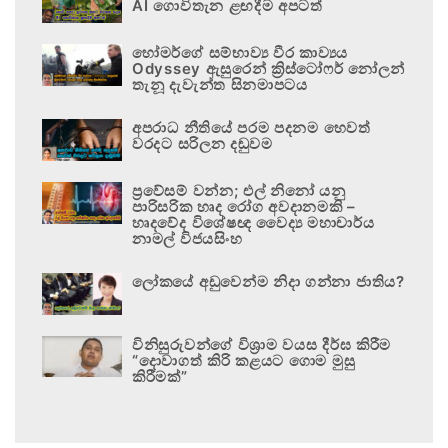
AI ගොවිතැන ළඟදීම අපටත්
හෝමර්ගේ සම්භාව්‍ය වීර කාව්‍යය
Odyssey ඇසුරෙන් ක්‍රිස්ටෝෆර් නෝලන්
තැනූ දැවැන්ත සිනමාපටය
අපරාධ නීතියේ පරම පදනම හෙවත්
වරදට සරිලන දඬුවම
ප්‍රවේසම් වන්න; එල් නිනෝ යනු
පාරිසරික හෘද රෝග අවදානමකි –
හෘදවේද විශේෂඥ වෛද්‍ය මහාචාර්ය
නාමල් විජයසිංහ
ලෝකයේ අඩුවෙන්ම නිදා ගන්නා ජාතිය?
විනිසුරුවන්ගේ විශ්‍රාම වයස දීර්ඝ කිරීම
“දොවාගත් කිරි කළයට ගොම මුසු
කිරීමක්”