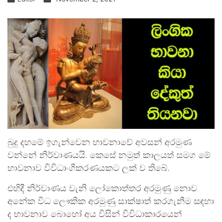
බුදු දහමේ ඉගැන්වෙන භාවනාවේ අවසන් අරමුණ
වන්නේ නිර්වාණයයි. කෙසේ නමුත් කාලයත් සමග මේ
භාවනාව විවිධාංගීකරණයකට ලක් ව තිබේ.
එහිදී නිර්වාණය වැනි ලෝකොත්තර අරමුණු නොව
අනේක විධ ලෞකික අරමුණු සාක්ෂාත් කරගැනීම සඳහා
ද භාවනාව බොහෝ අය විසින් විවිධාකාරයෙන්