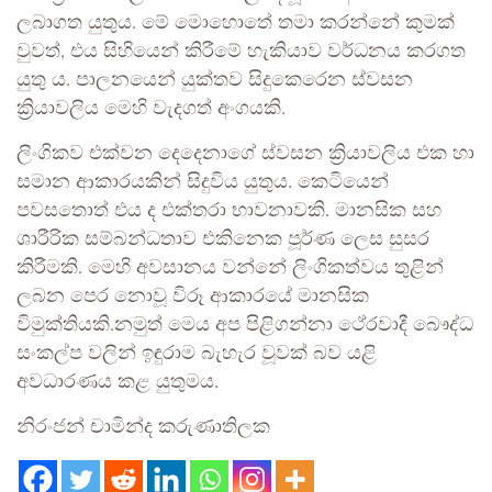
ලබාගත යුතුය. මේ මොහොතේ තමා කරන්නේ කුමක්
වුවත්, එය සිහියෙන් කිරීමේ හැකියාව වර්ධනය කරගත
යුතු ය. පාලනයෙන් යුක්තව සිදුකෙරෙන ස්වසන
ක්‍රියාවලිය මෙහි වැදගත් අංගයකි.
ලිංගිකව එක්වන දෙදෙනාගේ ස්වසන ක්‍රියාවලිය එක හා
සමාන ආකාරයකින් සිදුවිය යුතුය. කෙටියෙන්
පවසතොත් එය ද එක්තරා භාවනාවකි. මානසික සහ
ශාරීරික සම්බන්ධතාව එකිනෙක පූර්ණ ලෙස සුසර
කිරීමකි. මෙහි අවසානය වන්නේ ලිංගිකත්වය තුළින්
ලබන පෙර නොවූ විරූ ආකාරයේ මානසික
විමුක්තියකි.නමුත් මෙය අප පිළිගන්නා ථේරවාදී බෞද්ධ
සංකල්ප වලින් ඉඳුරාම බැහැර වූවක් බව යළි
අවධාරණය කළ යුතුමය.
නිරංජන් චාමින්ද කරුණාතිලක