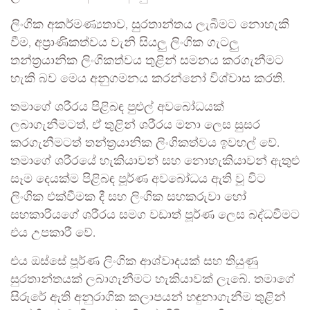
ලිංගික අකර්මණ්‍යතාව, සුරතාන්තය ලැබීමට නොහැකි
වීම, අප්‍රාණිකත්වය වැනි සියලු ලිංගික ගැටලු
තන්ත්‍රයානික ලිංගිකත්වය තුළින් සමනය කරගැනීමට
හැකි බව මෙය අනුගමනය කරන්නෝ විශ්වාස කරති.
තමාගේ ශරීරය පිළිබඳ පුළුල් අවබෝධයක්
ලබාගැනීමටත්, ඒ තුළින් ශරීරය මනා ලෙස සුසර
කරගැනීමටත් තන්ත්‍රයානික ලිංගිකත්වය ඉවහල් වේ.
තමාගේ ශරීරයේ හැකියාවන් සහ නොහැකියාවන් ඇතුළු
සෑම දෙයක්ම පිළිබඳ පූර්ණ අවබෝධය ඇති වූ විට
ලිංගික එක්වීමක දී සහ ලිංගික සහකරුවා හෝ
සහකාරියගේ ශරීරය සමග වඩාත් පූර්ණ ලෙස බද්ධවීමට
එය උපකාරී වේ.
එය ඔස්සේ පූර්ණ ලිංගික ආශ්වාදයක් සහ තියුණු
සුරතාන්තයක් ලබාගැනීමට හැකියාවක් ලැබේ. තමාගේ
සිරුරේ ඇති අනුරාගික කලාපයන් හඳුනාගැනීම තුළින්