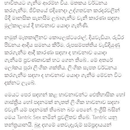
භාවිතයට ගැනීම ආරම්භ විය. මතකය වර්ධනය
කරගැනීම, ජීවිතයේ එදිනෙදා උද්ගතවන කරදරවලින්
මිදී මානසික සැනසීම ලබාගැනීම වැනි කාරණා සඳහා
මුල්කාලයේ දී භාවනාව යොදා ගැනිණි.
නමුත් මෑතකාලීනව කොලෙස්ටරොල්, දියවැඩියා, රුධිර
පීඩනය ආදිය සමනය කිරීම, රූපසම්පත්තිය වැඩිදියුණු
කරගැනීම ආදී කාරණා සඳහා ද භාවනාව යොදා
ගැනීමේ ප්‍රවණතාවක් හට ගෙන තිබේ.. මේ අතරේ
ලෝකය පුරා ලිංගික ශක්තිය, ලිංගික සැපත වර්ධනය
කරගැනීම සඳහා ද භාවනාව යොදා ගැනීම මේවන විට
දක්නට ලැබේ.
මෙයට පෙර සඳහන් කළ භාවනාවන්ට ඓතිහාසික හෝ
ශාස්ත්‍රීය හෝ පදනමක් නැතත් ලිංගික භාවනාව සඳහා
එවැනි යම් පදනමක් තිබෙන බව පෙනේ. ඉංග්‍රීසි බසින්
මෙය Tantric Sex නමින් ප්‍රචලිතව තිබේ. Tantric යනු
තන්ත්‍රයානයි. බුදු දහමේ තෙවැදෑරුම් සම්ප්‍රදායයන්