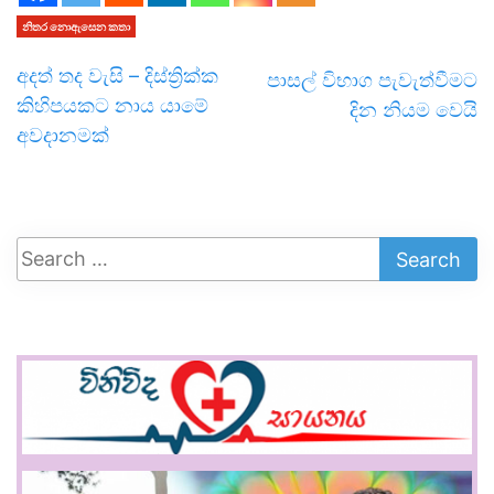
නිතර නොඇසෙන කතා
අදත් තද වැසි – දිස්ත්‍රික්ක
පාසල් විභාග පැවැත්වීමට
කිහිපයකට නාය යාමේ
දින නියම වෙයි
අවදානමක්