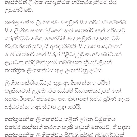
තෘප්තිමත් ලිංගික අත්දැකීමක් හිමිකරගැනීමට එය
උපකාරී වේ.
තන්ත්‍රයානික ලිංගිකත්වය තුළින් සිය ශරීරයට මෙන්ම
සිය ලිංගික සහකරුවාගේ හෝ සහකාරියගේ ශරීරයට
ගරුකිරීමට ද මග පෙන්වයි. එය තුළින් දෙදෙනාටම
හිමිවන්නේ සුවදායී අත්දැකීමකි. සිය සහකාරුවාගේ
හෝ සහකාරියගේ සිරුර පිළිබඳ පූර්ණ අවබෝධයක්
ලැබෙන පරිදි මන්දගාමී සම්බාහන ක්‍රියාවලියක්
තාන්ත්‍රික ලිංගිකත්වය තුළ උගන්වනු ලබයි.
ලිංගික ශක්තිය සිරුර තුළ අවදිකරන්නට එයින්
හැකියාවක් ලැබේ. එය ඔස්සේ සිය සහකරුගේ හෝ
සහකාරියගේ අවශ්‍යතා සහ ආශාවන් සමග පූර්ණ ලෙස
බද්ධවන්නට අවස්ථාව උදා කරයි.
තන්ත්‍රයානික ලිංගිකත්වය තුළින් ලබන විමුක්තිය
එකවර සාක්ෂාත් කරගත හැකි දෙයක් නොවේ. ඒ සඳහා
තන්ත්‍රයානික ලිංගිකත්වය පිළිබඳ පූර්ණ අවබෝධයක්