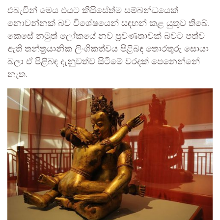
එබැවින් මෙය එයට කිසිසේත්ම සම්බන්ධයෙක්
නොවන්නක් බව විශේෂයෙන් සඳහන් කළ යුතුව තිබේ.
කෙසේ නමුත් ලෝකයේ නව ප්‍රවණතාවක් බවට පත්ව
ඇති තන්ත්‍රයානික ලිංගිකත්වය පිළිබඳ තොරතුරු සොයා
බලා ඒ පිළිබඳ දැනුවත්ව සිටීමේ වරදක් පෙනෙන්නේ
නැත.