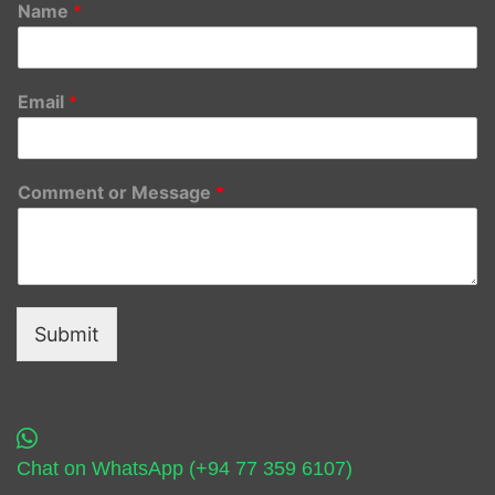
Name
*
Email
*
Comment or Message
*
Submit
Chat on WhatsApp (+94 77 359 6107)