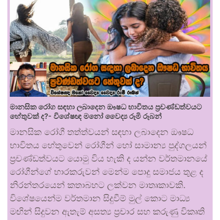
මානසික රෝග සඳහා ලබාදෙන ඖෂධ භාවිතය ප්‍රචණ්ඩත්වයට
හේතුවක් ද?- විශේෂඥ මනෝ වෛද්‍ය රූමි රූබන්
මානසික රෝගී තත්ත්වයන් සඳහා ලබාදෙන ඖෂධ
භාවිතය හේතුවෙන් රෝගීන් හෝ සාමාන්‍ය පුද්ගලයන්
ප්‍රචණ්ඩත්වයට යොමු විය හැකි ද යන්න වර්තමානයේ
රෝගීන්ගේ භාරකරුවන් මෙන්ම පොදු සමාජය තුළ ද
නිරන්තරයෙන් කතාබහට ලක්වන මාතෘකාවකි.
විශේෂයෙන්ම වර්තමාන සිදුවීම් මුල් කොට මාධ්‍ය
මඟින් සිදුවන ඇතැම් අසත්‍ය ප්‍රචාර සහ කරුණු විකෘති