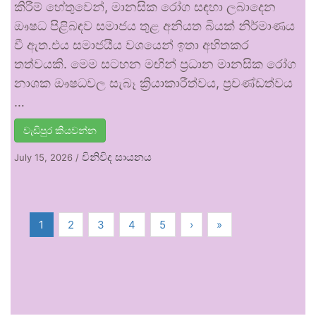
කිරීම් හේතුවෙන්, මානසික රෝග සඳහා ලබාදෙන
ඖෂධ පිළිබඳව සමාජය තුළ අනියත බියක් නිර්මාණය
වී ඇත.එය සමාජයීය වශයෙන් ඉතා අහිතකර
තත්වයකි. මෙම සටහන මඟින් ප්‍රධාන මානසික රෝග
නාශක ඖෂධවල සැබෑ ක්‍රියාකාරීත්වය, ප්‍රචණ්ඩත්වය
…
වැඩිපුර කියවන්න
විනිවිද සායනය
July 15, 2026
/
1
2
3
4
5
›
»