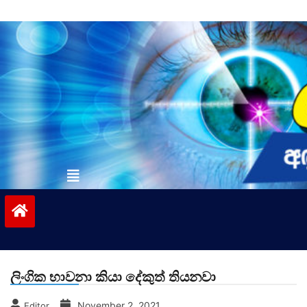
Skip
to
content
vinivida.lk
ලිංගික භාවනා කියා දේකුත් තියනවා
November 2, 2021
Editor