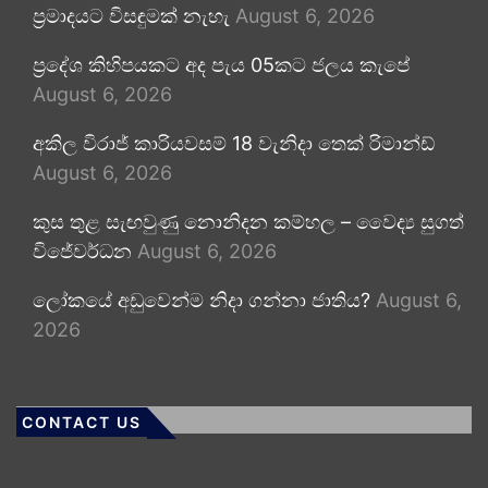
ප්‍රමාදයට විසඳුමක් නැහැ
August 6, 2026
ප්‍රදේශ කිහිපයකට අද පැය 05කට ජලය කැපේ
August 6, 2026
අකිල විරාජ් කාරියවසම් 18 වැනිදා තෙක් රිමාන්ඩ්
August 6, 2026
කුස තුළ සැඟවුණු නොනිදන කම්හල – වෛද්‍ය සුගත්
විජේවර්ධන
August 6, 2026
ලෝකයේ අඩුවෙන්ම නිදා ගන්නා ජාතිය?
August 6,
2026
CONTACT US