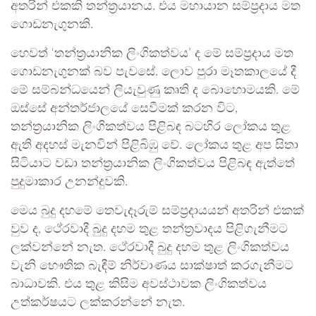
අතරින් එකකි තන්ත්‍රයානය. එය මහායාන සම්ප්‍රදාය මත
ගොඩනැගුනකි.
හෙවත් ‘තන්ත්‍රයානික ලිංගිකත්වය’ ද මේ සම්ප්‍රදාය මත
ගොඩනැගුනක් බව පැවසේ. ලොව පුරා මෑතකාලයේ දී
මේ සම්බන්ධයෙන් ලියැවුණු කෘති ද බොහොමයකි. මේ
ඔස්සේ අන්තර්ජාලයේ සෙවීමක් කරන විට,
තන්ත්‍රයානික ලිංගිකත්වය පිළිබඳ බටහිර ලෝකය තුළ
ඇති අදහස් මැනවින් පිළිබිඹු වේ. ලෝකය තුළ අප සිතා
සිටියාට වඩා තන්ත්‍රයානික ලිංගිකත්වය පිළිබඳ ඇත්තේ
පුදුමාකාර උනන්දුවකි.
මෙය බුදු දහමේ තෙවැදෑරුම් සම්ප්‍රදායයන් අතරින් එකක්
වුව ද, ථේරවාදී බුදු දහම තුළ තන්ත්‍රවාදය පිළිගැනීමට
ලක්වන්නේ නැත. ථේරවාදී බුදු දහම තුළ ලිංගිකත්වය
වැනි භෞතික බැඳීම් නිර්වාණය සාක්ෂාත් කරගැනීමට
බාධාවකි. එය තුළ කිසිම අවස්ථාවක ලිංගිකත්වය
උත්කර්ෂයට ලක්කරන්නේ නැත.