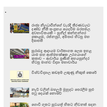
.
රාජ්‍ය නිලධාරීන්ගේ වැරදි තීරණවලට
දණ්ඩ නීති සංග්‍රහය යෙදවීම බරපතල
අවභාවිතයකි – සුනිල් කන්නන්ගර
කොළඹ, රත්නපුර, අම්පාර හිටපු මහ
දිසාපති
සුරාබදු ආදායම වාර්තාගත ලෙස ඉහළ
යාම සහ ආත්මභක්ෂක උරගයාගේ
කතාව – ආචාර්ය ප්‍රණීත් අභයසුන්දර
හිටපු මානව විද්‍යා මහාචාර්ය
විශ්වවිද්‍යාල කඩඉම් ලකුණු නිකුත් කෙරේ
නැව් වලින් බහලුම් මුහුදට පෙරලීම සුළු
පටු දෙයක් නොවේ
ගොවි ගතට සුවයත් හිතට නිවනත් සදන