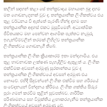
කලින් සඳහන් කළා සේ තන්ත්‍රවාදය මහායාන බුදු දහම
මත ගොඩනැගුනක් වුව ද, තන්ත්‍රයානික ලිංගිකත්වය එය
තුළ වර්ධනය වී ඇත්තේ පැරණි හින්දු දහම සහ
තන්ත්‍රයානික අදහස් එකට මුසුවීමෙනි. අධ්‍යාත්මික
ජීවිතයකට මඟ පෙන්වන ආගමික පැත්තට නැඹුරු
ඉගැන්වීම්වලින් තරමක් ලිහිල්ව තන්ත්‍රයානික
ලිංගිකත්වය ගොඩනැගී තිබේ.
තන්ත්‍රයානික ලිංගික ක්‍රියාකාරම් ඉතා මන්දගාමීය. එය
තුළ භාවනාවක ලක්ෂණ පැහැදිලිව ඇතුළත් ය. ලිංගික
එක්වීමක අවසන් අරමුණු සුරතාන්තය වුව ද
තන්ත්‍රයානික ලිංගිකත්වයේ අවසන් අරමුණ එය
නොවේ. එහිදී සිදුවන්නේ ලිංගික එක්වීම සහ ශරීරයේ
සංවේදනයන් වින්දනය කිරීමය. ලිංගික ශක්තිය සිරුර
පුරා ගමන් කරවීම තුළින් සුවපත්බව, ශාරීරික
පරිණාමනය සහ විමුක්තිය ළඟාකරගැනීම තන්ත්‍රයානික
ලිංගිකත්වයේ අවසන් අරමුණ වේ.