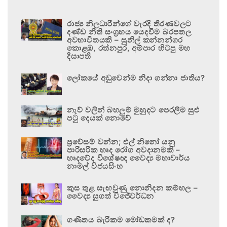
රාජ්‍ය නිලධාරීන්ගේ වැරදි තීරණවලට
දණ්ඩ නීති සංග්‍රහය යෙදවීම බරපතල
අවභාවිතයකි – සුනිල් කන්නන්ගර
කොළඹ, රත්නපුර, අම්පාර හිටපු මහ
දිසාපති
ලෝකයේ අඩුවෙන්ම නිදා ගන්නා ජාතිය?
නැව් වලින් බහලුම් මුහුදට පෙරලීම සුළු
පටු දෙයක් නොවේ
ප්‍රවේසම් වන්න; එල් නිනෝ යනු
පාරිසරික හෘද රෝග අවදානමකි –
හෘදවේද විශේෂඥ වෛද්‍ය මහාචාර්ය
නාමල් විජයසිංහ
කුස තුළ සැඟවුණු නොනිදන කම්හල –
වෛද්‍ය සුගත් විජේවර්ධන
ගණිතය බැරිකම මෝඩකමක් ද?