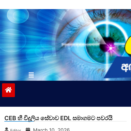
Skip
to
content
vinivida.lk
CEB හී විදුලිය සේවාව EDL සමාගමට පවරයි
March 10, 2026
Editor