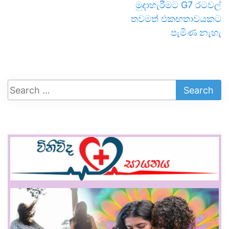
මුදාහැරීමට G7 රටවල්
තවමත් එකඟතාවයකට
පැමිණ නැහැ