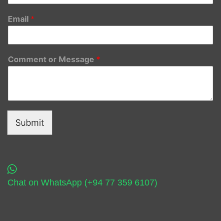
Email
*
Comment or Message
*
Submit
Chat on WhatsApp (+94 77 359 6107)