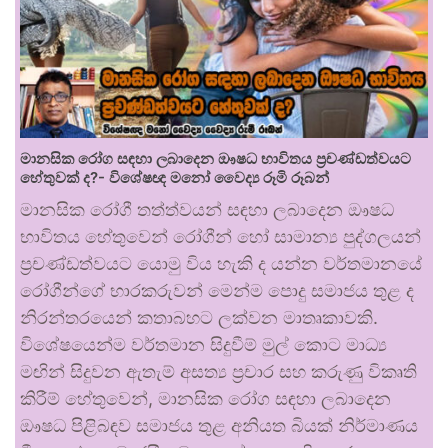
මානසික රෝග සඳහා ලබාදෙන ඖෂධ භාවිතය ප්‍රචණ්ඩත්වයට
හේතුවක් ද?- විශේෂඥ මනෝ වෛද්‍ය රූමි රූබන්
මානසික රෝගී තත්ත්වයන් සඳහා ලබාදෙන ඖෂධ
භාවිතය හේතුවෙන් රෝගීන් හෝ සාමාන්‍ය පුද්ගලයන්
ප්‍රචණ්ඩත්වයට යොමු විය හැකි ද යන්න වර්තමානයේ
රෝගීන්ගේ භාරකරුවන් මෙන්ම පොදු සමාජය තුළ ද
නිරන්තරයෙන් කතාබහට ලක්වන මාතෘකාවකි.
විශේෂයෙන්ම වර්තමාන සිදුවීම් මුල් කොට මාධ්‍ය
මඟින් සිදුවන ඇතැම් අසත්‍ය ප්‍රචාර සහ කරුණු විකෘති
කිරීම් හේතුවෙන්, මානසික රෝග සඳහා ලබාදෙන
ඖෂධ පිළිබඳව සමාජය තුළ අනියත බියක් නිර්මාණය