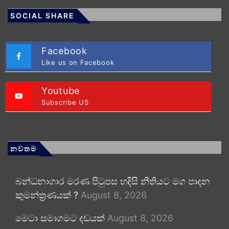
SOCIAL SHARE
Facebook
Like us on Facebook
Youtube
Subscribe US
නවතම
බන්ධනාගාර මරණ පිටුපස හදිසි නීතියට මග පාදන
කුමන්ත්‍රණයක් ?
August 8, 2026
මෙටා සමාගමට දඩයක්
August 8, 2026