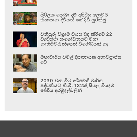
සිරිලක සොබා දම් අසිරිය ලොවට
කියාපාන දිවියන් ගේ දිවි සුරකිමු
විනිසුරු විශ්‍රාම වයස දිගු කිරීමේ 22
ව්‍යවස්ථා සංශෝධනයට මහා
නාහිමිවරුන්ගෙන් විරෝධයක් නෑ
මහාචාර්ය විමල් දිසානායක අභාවප්‍රාප්ත
වේ
2030 වන විට අධිවේගී මාර්ග
පද්ධතියට කි.මී. 132ක්;සියලු වියදම්
දේශීය අරමුදල්වලින්