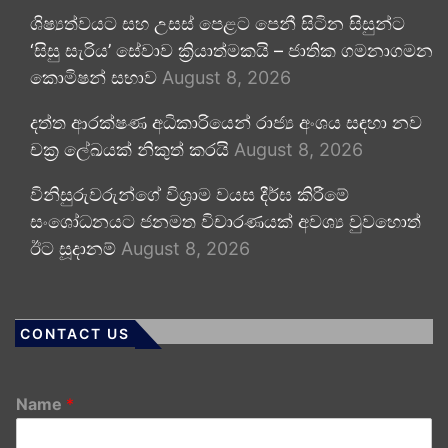
ශිෂ්‍යත්වයට සහ උසස් පෙළට පෙනී සිටින සිසුන්ට
‘සිසු සැරිය’ සේවාව ක්‍රියාත්මකයි – ජාතික ගමනාගමන
කොමිෂන් සභාව
August 8, 2026
දත්ත ආරක්ෂණ අධිකාරියෙන් රාජ්‍ය අංශය සඳහා නව
චක්‍ර ලේඛයක් නිකුත් කරයි
August 8, 2026
විනිසුරුවරුන්ගේ විශ්‍රාම වයස දීර්ඝ කිරීමේ
සංශෝධනයට ජනමත විචාරණයක් අවශ්‍ය වුවහොත්
ඊට සූදානම්
August 8, 2026
CONTACT US
Name
*