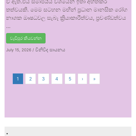
වී ඇත.එය සමාජයීය වශයෙන් ඉතා අහිතකර
තත්වයකි. මෙම සටහන මඟින් ප්‍රධාන මානසික රෝග
නාශක ඖෂධවල සැබෑ ක්‍රියාකාරීත්වය, ප්‍රචණ්ඩත්වය
…
වැඩිපුර කියවන්න
විනිවිද සායනය
July 15, 2026
/
1
2
3
4
5
›
»
.