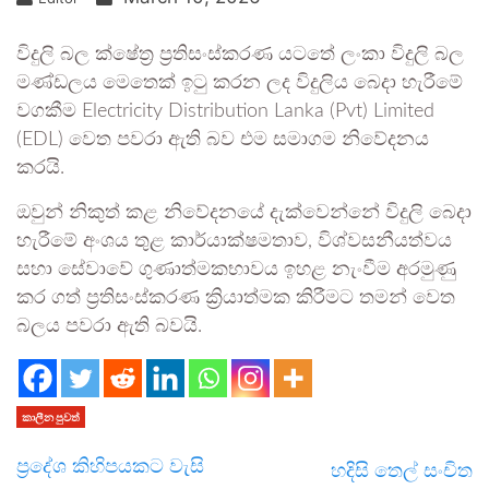
විදුලි බල ක්ෂේත්‍ර ප්‍රතිසංස්කරණ යටතේ ලංකා විදුලි බල
මණ්ඩලය මෙතෙක් ඉටු කරන ලද විදුලිය බෙදා හැරීමේ
වගකීම Electricity Distribution Lanka (Pvt) Limited
(EDL) වෙත පවරා ඇති බව එම සමාගම නිවේදනය
කරයි.
ඔවුන් නිකුත් කළ නිවේදනයේ දැක්වෙන්නේ විදුලි බෙදා
හැරීමේ අංශය තුළ කාර්යාක්ෂමතාව, විශ්වසනීයත්වය
සහා සේවාවේ ගුණාත්මකභාවය ඉහළ නැංවීම අරමුණු
කර ගත් ප්‍රතිසංස්කරණ ක්‍රියාත්මක කිරීමට තමන් වෙත
බලය පවරා ඇති බවයි.
කාලීන පුවත්
ප්‍රදේශ කිහිපයකට වැසි
හදිසි තෙල් සංචිත