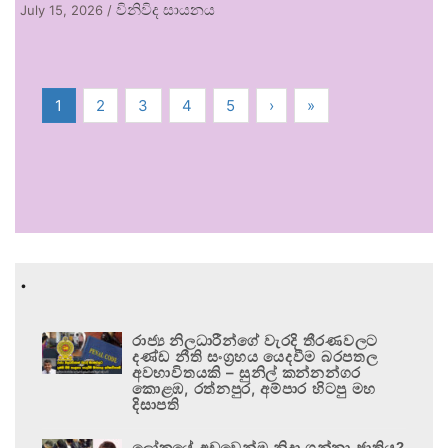
විනිවිද සායනය
July 15, 2026
/
1
2
3
4
5
›
»
.
රාජ්‍ය නිලධාරීන්ගේ වැරදි තීරණවලට
දණ්ඩ නීති සංග්‍රහය යෙදවීම බරපතල
අවභාවිතයකි – සුනිල් කන්නන්ගර
කොළඹ, රත්නපුර, අම්පාර හිටපු මහ
දිසාපති
ලෝකයේ අඩුවෙන්ම නිදා ගන්නා ජාතිය?