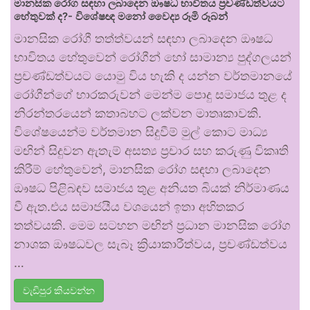
මානසික රෝග සඳහා ලබාදෙන ඖෂධ භාවිතය ප්‍රචණ්ඩත්වයට
හේතුවක් ද?- විශේෂඥ මනෝ වෛද්‍ය රූමි රූබන්
මානසික රෝගී තත්ත්වයන් සඳහා ලබාදෙන ඖෂධ
භාවිතය හේතුවෙන් රෝගීන් හෝ සාමාන්‍ය පුද්ගලයන්
ප්‍රචණ්ඩත්වයට යොමු විය හැකි ද යන්න වර්තමානයේ
රෝගීන්ගේ භාරකරුවන් මෙන්ම පොදු සමාජය තුළ ද
නිරන්තරයෙන් කතාබහට ලක්වන මාතෘකාවකි.
විශේෂයෙන්ම වර්තමාන සිදුවීම් මුල් කොට මාධ්‍ය
මඟින් සිදුවන ඇතැම් අසත්‍ය ප්‍රචාර සහ කරුණු විකෘති
කිරීම් හේතුවෙන්, මානසික රෝග සඳහා ලබාදෙන
ඖෂධ පිළිබඳව සමාජය තුළ අනියත බියක් නිර්මාණය
වී ඇත.එය සමාජයීය වශයෙන් ඉතා අහිතකර
තත්වයකි. මෙම සටහන මඟින් ප්‍රධාන මානසික රෝග
නාශක ඖෂධවල සැබෑ ක්‍රියාකාරීත්වය, ප්‍රචණ්ඩත්වය
…
වැඩිපුර කියවන්න