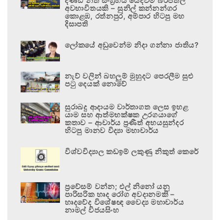
දණ්ඩ නීති සංග්‍රහය යෙදවීම බරපතල
අවභාවිතයකි – සුනිල් කන්නන්ගර
කොළඹ, රත්නපුර, අම්පාර හිටපු මහ
දිසාපති
ලෝකයේ අඩුවෙන්ම නිදා ගන්නා ජාතිය?
නැව් වලින් බහලුම් මුහුදට පෙරලීම සුළු
පටු දෙයක් නොවේ
සුරාබදු ආදායම වාර්තාගත ලෙස ඉහළ
යාම සහ ආත්මභක්ෂක උරගයාගේ
කතාව – ආචාර්ය ප්‍රණීත් අභයසුන්දර
හිටපු මානව විද්‍යා මහාචාර්ය
විශ්වවිද්‍යාල කඩඉම් ලකුණු නිකුත් කෙරේ
ප්‍රවේසම් වන්න; එල් නිනෝ යනු
පාරිසරික හෘද රෝග අවදානමකි –
හෘදවේද විශේෂඥ වෛද්‍ය මහාචාර්ය
නාමල් විජයසිංහ