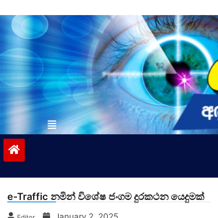
Skip
to
content
vinivida.lk
e-Traffic නමින් විශේෂ ජංගම දුරකථන යෙදුමක්
January 2, 2025
Editor