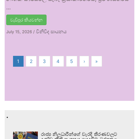
…
වැඩිපුර කියවන්න
විනිවිද සායනය
July 15, 2026
/
1
2
3
4
5
›
»
.
රාජ්‍ය නිලධාරීන්ගේ වැරදි තීරණවලට