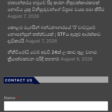
ජාත්‍යන්තරය හමුවේ සිදු කරන හිතුවක්කාරකමක්
නොවිය යුතු විනිසුරුවන්ගේ විශ්‍රාම වයස පමා කිරීම
August 7, 2026
කොළඹ මැගසින් බන්ධනාගාරයේ ‘ඊ’ වාට්ටුවේ
නොසන්සුන් තත්ත්වයක් ; STFය ඇතුළු ආරක්ෂාව
දැඩිකරයි
August 7, 2026
නීතිවිරෝධී වෙබ් අඩවි 24ක් ලංකාව තුළ වහාම
ක්‍රියාත්මකවන පරිදි තහනම්
August 6, 2026
CONTACT US
Name
*