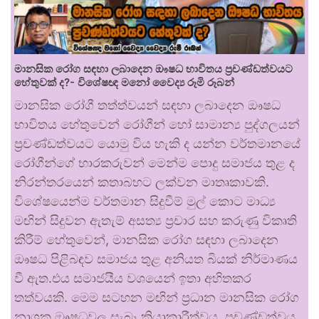
මානසික රෝග සඳහා ලබාදෙන ඖෂධ භාවිතය ප්‍රචණ්ඩත්වයට
හේතුවක් ද?- විශේෂඥ මනෝ වෛද්‍ය රූමි රූබන්
මානසික රෝගී තත්ත්වයන් සඳහා ලබාදෙන ඖෂධ
භාවිතය හේතුවෙන් රෝගීන් හෝ සාමාන්‍ය පුද්ගලයන්
ප්‍රචණ්ඩත්වයට යොමු විය හැකි ද යන්න වර්තමානයේ
රෝගීන්ගේ භාරකරුවන් මෙන්ම පොදු සමාජය තුළ ද
නිරන්තරයෙන් කතාබහට ලක්වන මාතෘකාවකි.
විශේෂයෙන්ම වර්තමාන සිදුවීම් මුල් කොට මාධ්‍ය
මඟින් සිදුවන ඇතැම් අසත්‍ය ප්‍රචාර සහ කරුණු විකෘති
කිරීම් හේතුවෙන්, මානසික රෝග සඳහා ලබාදෙන
ඖෂධ පිළිබඳව සමාජය තුළ අනියත බියක් නිර්මාණය
වී ඇත.එය සමාජයීය වශයෙන් ඉතා අහිතකර
තත්වයකි. මෙම සටහන මඟින් ප්‍රධාන මානසික රෝග
නාශක ඖෂධවල සැබෑ ක්‍රියාකාරීත්වය, ප්‍රචණ්ඩත්වය