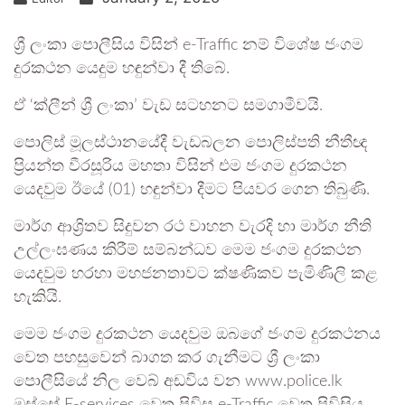
ශ්‍රී ලංකා පොලීසිය විසින් e-Traffic නම් විශේෂ ජංගම
දුරකථන යෙදුම හඳුන්වා දී තිබේ.
ඒ ‘ක්ලීන් ශ්‍රී ලංකා’ වැඩ සටහනට සමගාමීවයි.
පොලිස් මූලස්ථානයේදී වැඩබලන පොලිස්පති නීතීඥ
ප්‍රියන්ත වීරසූරිය මහතා විසින් එම ජංගම දුරකථන
යෙදවුම ඊයේ (01) හඳුන්වා දීමට පියවර ගෙන තිබුණි.
මාර්ග ආශ්‍රිතව සිදුවන රථ වාහන වැරදි හා මාර්ග නීති
උල්ලංඝණය කිරීම් සම්බන්ධව මෙම ජංගම දුරකථන
යෙදවුම හරහා මහජනතාවට ක්ෂණිකව පැමිණිලි කළ
හැකියි.
මෙම ජංගම දුරකථන යෙදවුම ඔබගේ ජංගම දුරකථනය
වෙත පහසුවෙන් බාගත කර ගැනීමට ශ්‍රී ලංකා
පොලීසියේ නිල වෙබ් අඩවිය වන www.police.lk