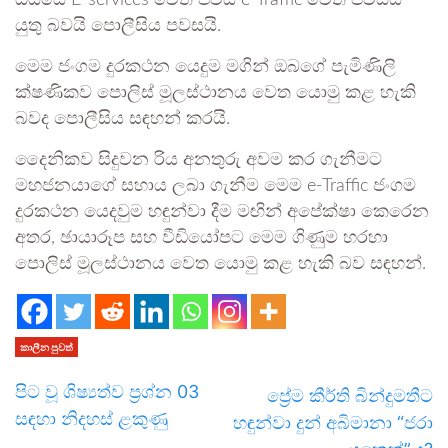
ඔස්සේ E-services වෙත පිවිස e-Traffic වෙත පිවිසිය
යුතු බවයි පොලීසිය පවසයි.
මෙම ජංගම දුරකථන යෙදුම මගින් ඔබගේ පැමිණිලි
ක්ෂණිකව පොලිස් මූලස්ථානය වෙත යොමු කළ හැකි
බවද පොලීසිය සඳහන් කරයි.
දෛනිකව සිදුවන රිය අනතුරු අවම කර ගැනීමට
මහජනයාගේ සහාය ලබා ගැනීම මෙම e-Traffic ජංගම
දුරකථන යෙදවුම හඳුන්වා දීම මඟින් අපේක්ෂා කෙරෙන
අතර, ඡායාරූප සහ වීඩියෝපට මෙම ගිණුම හරහා
පොලිස් මූලස්ථානය වෙත යොමු කළ හැකි බව සඳහන්.
කාලීන පුවත්
පිට වූ ශිෂ්‍යත්ව ප්‍රශ්න 03
ප්‍රේම කීර්ති බින්දුමතීට
සඳහා නිදහස් ළකුණු
හඳුන්වා දුන් අබිමානා “ජරා