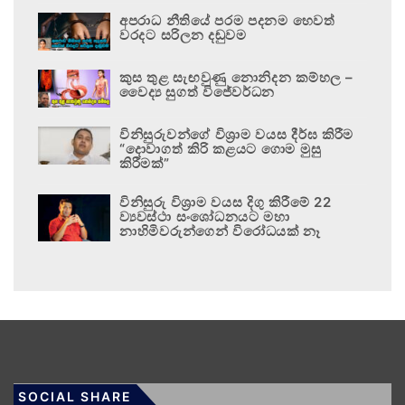
අපරාධ නීතියේ පරම පදනම හෙවත්
වරදට සරිලන දඬුවම
කුස තුළ සැඟවුණු නොනිදන කම්හල –
වෛද්‍ය සුගත් විජේවර්ධන
විනිසුරුවන්ගේ විශ්‍රාම වයස දීර්ඝ කිරීම
“දොවාගත් කිරි කළයට ගොම මුසු
කිරීමක්”
විනිසුරු විශ්‍රාම වයස දිගු කිරීමේ 22
ව්‍යවස්ථා සංශෝධනයට මහා
නාහිමිවරුන්ගෙන් විරෝධයක් නෑ
SOCIAL SHARE