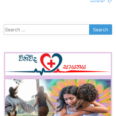
යකෙක්” ද?