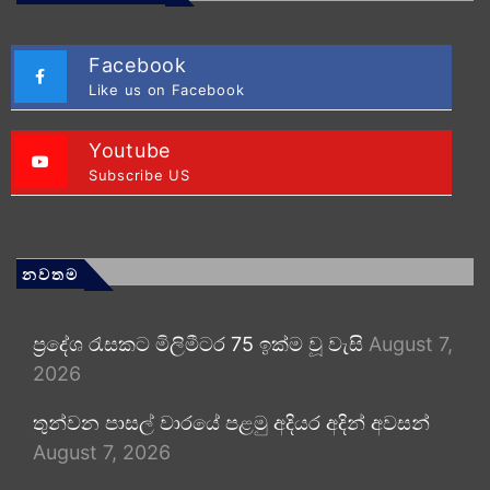
Facebook
Like us on Facebook
Youtube
Subscribe US
නවතම
ප්‍රදේශ රැසකට මිලිමීටර 75 ඉක්ම වූ වැසි
August 7,
2026
තුන්වන පාසල් වාරයේ පළමු අදියර අදින් අවසන්
August 7, 2026