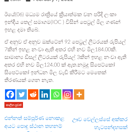
ඊයේ(06) මධ්‍යම රාත්‍රියේ ක්‍රියාත්මක වන පරිදි ලංකා
ඉන්දීය තෙල් සමාගම(IOC ) විසින් පෙට්‍රල් මිල ගණන්
ඉහළ දමා තිබේ.
ඒ අනුව ඒ අනුව ඔක්ටේන් 92 පෙට්‍රල් ලීටරයක් රුපියල්
7කින් ඉහළ නංවා ඇති අතර එහි නව මිල184.00කි.
සාමාන්‍ය ඩීසල් ලීටරයක් රුපියල් 3කින් ඉහළ නංවා ඇති
අතර එහි නව මිල124.00 ක් ඇත.නමුදු සිපෙට්කෝ
සිපෙට්කෝ ඉන්ධන මිල වැඩි කිරීමට මෙතෙක්
තීරණයක් ගෙන නැත.
කාලීන පුවත්
එන්නත් සම්පූර්ණ නොකළ
ඌව වෙල්ලස්සේ අක්කර
අයට පොදු ස්ථාන තහනම්
හැටපන්දහසක්