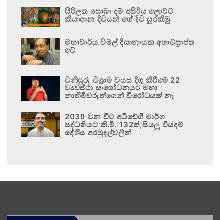
සිරිලක සොබා දම් අසිරිය ලොවට
කියාපාන දිවියන් ගේ දිවි සුරකිමු
මහාචාර්ය විමල් දිසානායක අභාවප්‍රාප්ත
වේ
විනිසුරු විශ්‍රාම වයස දිගු කිරීමේ 22
ව්‍යවස්ථා සංශෝධනයට මහා
නාහිමිවරුන්ගෙන් විරෝධයක් නෑ
2030 වන විට අධිවේගී මාර්ග
පද්ධතියට කි.මී. 132ක්;සියලු වියදම්
දේශීය අරමුදල්වලින්