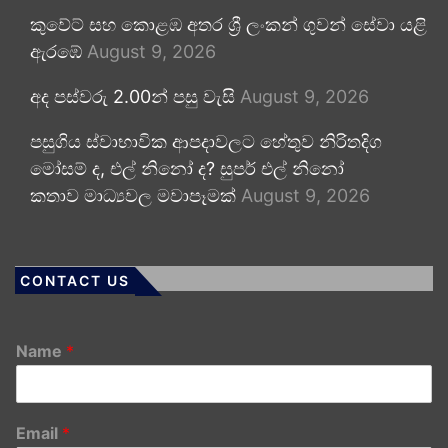
කුවේට් සහ කොළඹ අතර ශ්‍රී ලංකන් ගුවන් සේවා යළි
ඇරඹේ
August 9, 2026
අද පස්වරු 2.00න් පසු වැසි
August 9, 2026
පසුගිය ස්වාභාවික ආපදාවලට හේතුව නිරිතදිග
මෝසම් ද, එල් නිනෝ ද? සුපර් එල් නිනෝ
කතාව මාධ්‍යවල මවාපෑමක්
August 9, 2026
CONTACT US
Name
*
Email
*