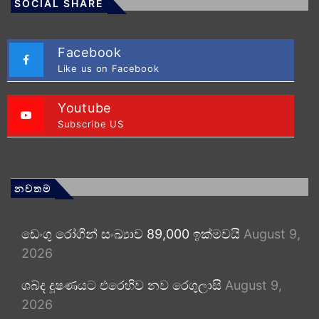
SOCIAL SHARE
Facebook
Like us on Facebook
Youtube
Subscribe US
නවතම
ඩෙංගු රෝගීන් සංඛ්‍යාව 89,000 ඉක්මවයි
August 9,
2026
ශබ්ද දූෂණයට එරෙහිව නව රෙගුලාසි
August 9,
2026