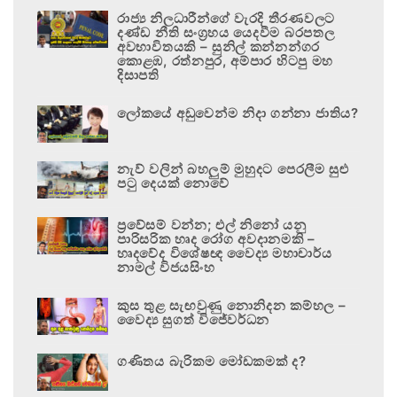
රාජ්‍ය නිලධාරීන්ගේ වැරදි තීරණවලට
දණ්ඩ නීති සංග්‍රහය යෙදවීම බරපතල
අවභාවිතයකි – සුනිල් කන්නන්ගර
කොළඹ, රත්නපුර, අම්පාර හිටපු මහ
දිසාපති
ලෝකයේ අඩුවෙන්ම නිදා ගන්නා ජාතිය?
නැව් වලින් බහලුම් මුහුදට පෙරලීම සුළු
පටු දෙයක් නොවේ
ප්‍රවේසම් වන්න; එල් නිනෝ යනු
පාරිසරික හෘද රෝග අවදානමකි –
හෘදවේද විශේෂඥ වෛද්‍ය මහාචාර්ය
නාමල් විජයසිංහ
කුස තුළ සැඟවුණු නොනිදන කම්හල –
වෛද්‍ය සුගත් විජේවර්ධන
ගණිතය බැරිකම මෝඩකමක් ද?