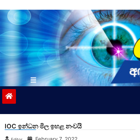
Skip
to
content
vinivida.lk
IOC ඉන්ධන මිල ඉහළ නංවයි
February 7, 2022
Editor