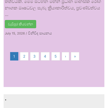
තත්වයකි. මෙම සටහන මඟින් ප්‍රධාන මානසික රෝග
නාශක ඖෂධවල සැබෑ ක්‍රියාකාරීත්වය, ප්‍රචණ්ඩත්වය
…
වැඩිපුර කියවන්න
විනිවිද සායනය
July 15, 2026
/
1
2
3
4
5
›
»
.