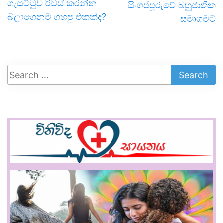
ගැසට්ටුව රිවස් කරන්න
සිංගප්පූරුවේ බහුජාතික
බලාගෙනම ගහපු එකක්ද?
සමාගමට