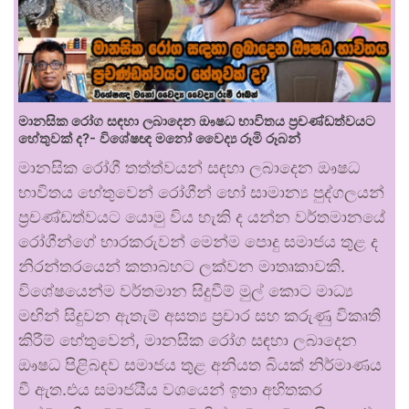
මානසික රෝග සඳහා ලබාදෙන ඖෂධ භාවිතය ප්‍රචණ්ඩත්වයට
හේතුවක් ද?- විශේෂඥ මනෝ වෛද්‍ය රූමි රූබන්
මානසික රෝගී තත්ත්වයන් සඳහා ලබාදෙන ඖෂධ
භාවිතය හේතුවෙන් රෝගීන් හෝ සාමාන්‍ය පුද්ගලයන්
ප්‍රචණ්ඩත්වයට යොමු විය හැකි ද යන්න වර්තමානයේ
රෝගීන්ගේ භාරකරුවන් මෙන්ම පොදු සමාජය තුළ ද
නිරන්තරයෙන් කතාබහට ලක්වන මාතෘකාවකි.
විශේෂයෙන්ම වර්තමාන සිදුවීම් මුල් කොට මාධ්‍ය
මඟින් සිදුවන ඇතැම් අසත්‍ය ප්‍රචාර සහ කරුණු විකෘති
කිරීම් හේතුවෙන්, මානසික රෝග සඳහා ලබාදෙන
ඖෂධ පිළිබඳව සමාජය තුළ අනියත බියක් නිර්මාණය
වී ඇත.එය සමාජයීය වශයෙන් ඉතා අහිතකර