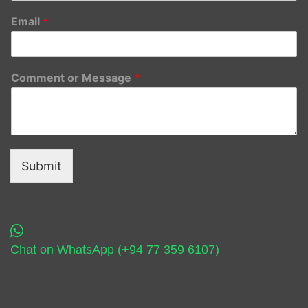
Email
*
Comment or Message
*
Submit
Chat on WhatsApp (+94 77 359 6107)