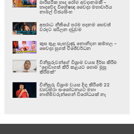
පාරිසරික හෘද රෝග අවදානමකි –
හෘදවේද විශේෂඥ වෛද්‍ය මහාචාර්ය
නාමල් විජයසිංහ
අපරාධ නීතියේ පරම පදනම හෙවත්
වරදට සරිලන දඬුවම
කුස තුළ සැඟවුණු නොනිදන කම්හල –
වෛද්‍ය සුගත් විජේවර්ධන
විනිසුරුවන්ගේ විශ්‍රාම වයස දීර්ඝ කිරීම
“දොවාගත් කිරි කළයට ගොම මුසු
කිරීමක්”
විනිසුරු විශ්‍රාම වයස දිගු කිරීමේ 22
ව්‍යවස්ථා සංශෝධනයට මහා
නාහිමිවරුන්ගෙන් විරෝධයක් නෑ