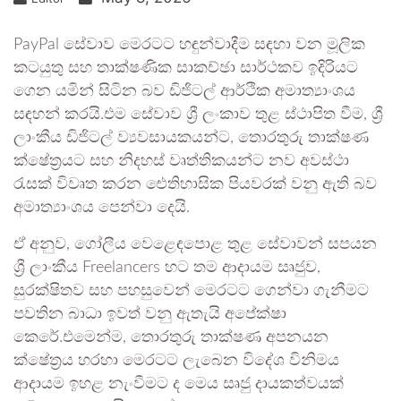
PayPal සේවාව මෙරටට හඳුන්වාදීම සඳහා වන මූලික
කටයුතු සහ තාක්ෂණික සාකච්ඡා සාර්ථකව ඉදිරියට
ගෙන යමින් සිටින බව ඩිජිටල් ආර්ථික අමාත්‍යාංශය
සඳහන් කරයි.එම සේවාව ශ්‍රී ලංකාව තුළ ස්ථාපිත වීම, ශ්‍රී
ලාංකීය ඩිජිටල් ව්‍යවසායකයන්ට, තොරතුරු තාක්ෂණ
ක්ෂේත්‍රයට සහ නිදහස් වෘත්තිකයන්ට නව අවස්ථා
රැසක් විවෘත කරන ඓතිහාසික පියවරක් වනු ඇති බව
අමාත්‍යාංශය පෙන්වා දෙයි.
ඒ අනුව, ගෝලීය වෙළෙඳපොළ තුළ සේවාවන් සපයන
ශ්‍රී ලාංකීය Freelancers හට තම ආදායම සෘජුව,
සුරක්ෂිතව සහ පහසුවෙන් මෙරටට ගෙන්වා ගැනීමට
පවතින බාධා ඉවත් වනු ඇතැයි අපේක්ෂා
කෙරේ.එමෙන්ම, තොරතුරු තාක්ෂණ අපනයන
ක්ෂේත්‍රය හරහා මෙරටට ලැබෙන විදේශ විනිමය
ආදායම ඉහළ නැංවීමට ද මෙය සෘජු දායකත්වයක්