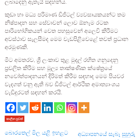
ලබාදෙනු ඇතැයි සඳහන්ය.
කුඩා හා මධ්‍ය පරිමාණ ඩිජිටල් ව්‍යවසායකයන්ට තම
නිෂ්පාදන සහ සේවාවන් ලොව ඕනෑම රටක
පාරිභෝගිකයන් වෙත පහසුවෙන් අලෙවි කිරීමට
අවස්ථාව සැලසීමද මෙම වැඩපිළිවෙළේ තවත් ප්‍රධාන
අරමුණකි.
මීට අමතරව, ශ්‍රී ලංකාව තුළ මුදල් රහිත ගනුදෙනු
ප්‍රචලිත කිරීම සහ මූල්‍ය තාක්ෂණික ක්ෂේත්‍රයේ
නවෝත්පාදනයන් දිරිමත් කිරීම සඳහාද මෙම පියවර
වැදගත් වනු ඇති බව ඩිජිටල් ආර්ථික අමාත්‍යාංශය
වැඩිදුරටත් සඳහන් කරයි.
කාලීන පුවත්
බොරතෙල් මිල යළි ඉහළට
අධ්‍යාපනයේ සැබෑ සුහුරු