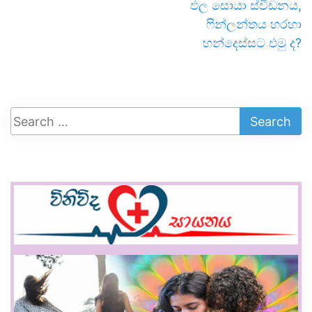
ඵල සොයා ස්වීඩනය,
ෆින්ලන්තය හරහා
හන්දෙස්සට එමු ද?