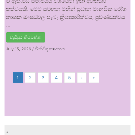
වී ඇත.එය සමාජයීය වශයෙන් ඉතා අහිතකර
තත්වයකි. මෙම සටහන මඟින් ප්‍රධාන මානසික රෝග
නාශක ඖෂධවල සැබෑ ක්‍රියාකාරීත්වය, ප්‍රචණ්ඩත්වය
…
වැඩිපුර කියවන්න
විනිවිද සායනය
July 15, 2026
/
1
2
3
4
5
›
»
.