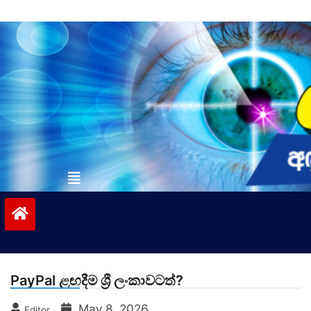
Skip
to
content
vinivida.lk
PayPal ළඟදීම ශ්‍රී ලංකාවටත්?
May 8, 2026
Editor