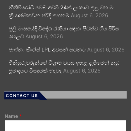
නීතිවිරෝධී වෙබ් අඩවි 24ක් ලංකාව තුළ වහාම
ක්‍රියාත්මකවන පරිදි තහනම්
August 6, 2026
ජූලි මාසයේදී විදේශ රැකියා සඳහා පිටත්ව ගිය පිරිස
ඉහළට
August 6, 2026
ජැෆ්නා කිංග්ස් LPL අවසන් සටනට
August 6, 2026
විනිසුරුවරුන්ගේ විශ්‍රාම වයස ඉහළ දැමීමෙන් නඩු
ප්‍රමාදයට විසඳුමක් නැහැ
August 6, 2026
CONTACT US
Name
*