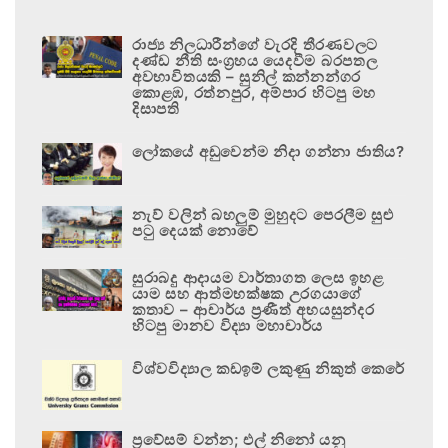
රාජ්‍ය නිලධාරීන්ගේ වැරදි තීරණවලට
දණ්ඩ නීති සංග්‍රහය යෙදවීම බරපතල
අවභාවිතයකි – සුනිල් කන්නන්ගර
කොළඹ, රත්නපුර, අම්පාර හිටපු මහ
දිසාපති
ලෝකයේ අඩුවෙන්ම නිදා ගන්නා ජාතිය?
නැව් වලින් බහලුම් මුහුදට පෙරලීම සුළු
පටු දෙයක් නොවේ
සුරාබදු ආදායම වාර්තාගත ලෙස ඉහළ
යාම සහ ආත්මභක්ෂක උරගයාගේ
කතාව – ආචාර්ය ප්‍රණීත් අභයසුන්දර
හිටපු මානව විද්‍යා මහාචාර්ය
විශ්වවිද්‍යාල කඩඉම් ලකුණු නිකුත් කෙරේ
ප්‍රවේසම් වන්න; එල් නිනෝ යනු