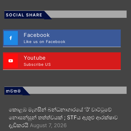
SOCIAL SHARE
Facebook
Like us on Facebook
Youtube
Subscribe US
නවතම
කොළඹ මැගසින් බන්ධනාගාරයේ ‘ඊ’ වාට්ටුවේ
නොසන්සුන් තත්ත්වයක් ; STFය ඇතුළු ආරක්ෂාව
දැඩිකරයි
August 7, 2026