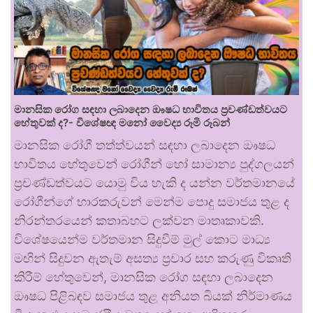
මානසික රෝග සඳහා ලබාදෙන ඖෂධ භාවිතය ප්‍රචණ්ඩත්වයට
හේතුවක් ද?- විශේෂඥ මනෝ වෛද්‍ය රූමි රූබන්
මානසික රෝගී තත්ත්වයන් සඳහා ලබාදෙන ඖෂධ
භාවිතය හේතුවෙන් රෝගීන් හෝ සාමාන්‍ය පුද්ගලයන්
ප්‍රචණ්ඩත්වයට යොමු විය හැකි ද යන්න වර්තමානයේ
රෝගීන්ගේ භාරකරුවන් මෙන්ම පොදු සමාජය තුළ ද
නිරන්තරයෙන් කතාබහට ලක්වන මාතෘකාවකි.
විශේෂයෙන්ම වර්තමාන සිදුවීම් මුල් කොට මාධ්‍ය
මඟින් සිදුවන ඇතැම් අසත්‍ය ප්‍රචාර සහ කරුණු විකෘති
කිරීම් හේතුවෙන්, මානසික රෝග සඳහා ලබාදෙන
ඖෂධ පිළිබඳව සමාජය තුළ අනියත බියක් නිර්මාණය